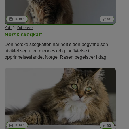
10 min
90
Katt
Katteraser
Norsk skogkatt
Den norske skogkatten har helt siden begynnelsen
utviklet seg uten menneskelig innflytelse i
opprinnelseslandet Norge. Rasen begeistrer i dag
katteelskere med sitt ville utseende og oppriktige
karakter. Det er dog ikke bare kattens utseende som er
opprinnelig hos denne rasen!
10 min
82