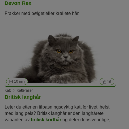
Devon Rex
Frakker med bølget eller krøllete hår.
10 min
16
Katt
Katteraser
Britisk langhår
Leter du etter en tilpasningsdyktig katt for livet, helst
med lang pels? Britisk langhår er den langhårete
varianten av
britisk korthår
og deler dens vennlige,
balanserte gemytt og en heller mindre trang til å