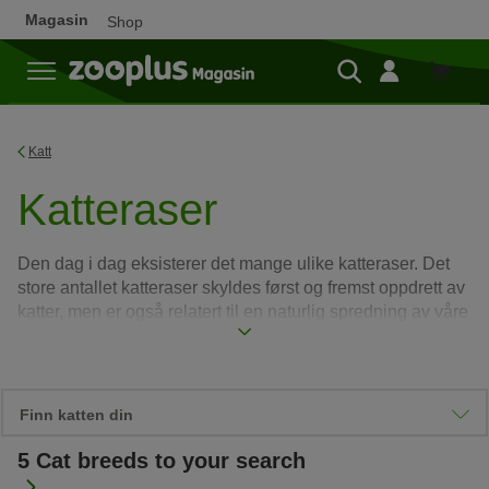
Magasin
Shop
Shop
Katt
Katteraser
Den dag i dag eksisterer det mange ulike katteraser. Det
store antallet katteraser skyldes først og fremst oppdrett av
katter, men er også relatert til en naturlig spredning av våre
firbente venner.
Les mer
Finn katten din
5
Cat breeds to your search
Viktige personlighetstrekk