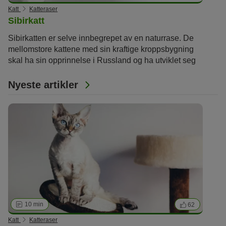
Katt
Katteraser
Sibirkatt
Sibirkatten er selve innbegrepet av en naturrase. De
mellomstore kattene med sin kraftige kroppsbygning
skal ha sin opprinnelse i Russland og ha utviklet seg
helt uten menneskelig innflytelse. Målrettet avl startet
ikke før på 80-tallet. Skogkattene, som også kalles
Nyeste artikler
«Sibirskaja koschka» i hjemlandet Russland,
overbeviser sine fans med utseendet sitt og sin
ukompliserte personlighet. Den fyldige pelsen til
denne naturrasen er tilpasset de iskalde vinterne og
varme sommerne i Sibir. Den varmer katten i den
kalde årstiden og er lett nok for de varme
sommermånedene.
10 min
62
Katt
Katteraser