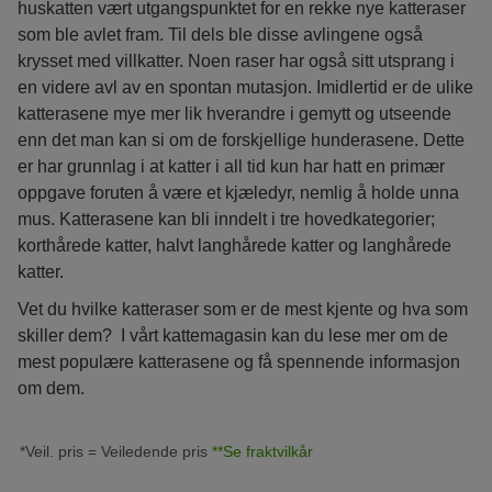
huskatten vært utgangspunktet for en rekke nye katteraser
som ble avlet fram. Til dels ble disse avlingene også
krysset med villkatter. Noen raser har også sitt utsprang i
en videre avl av en spontan mutasjon. Imidlertid er de ulike
katterasene mye mer lik hverandre i gemytt og utseende
enn det man kan si om de forskjellige hunderasene. Dette
er har grunnlag i at katter i all tid kun har hatt en primær
oppgave foruten å være et kjæledyr, nemlig å holde unna
mus. Katterasene kan bli inndelt i tre hovedkategorier;
korthårede katter, halvt langhårede katter og langhårede
katter.
Vet du hvilke katteraser som er de mest kjente og hva som
skiller dem? I vårt kattemagasin kan du lese mer om de
mest populære katterasene og få spennende informasjon
om dem.
*Veil. pris = Veiledende pris
**Se fraktvilkår