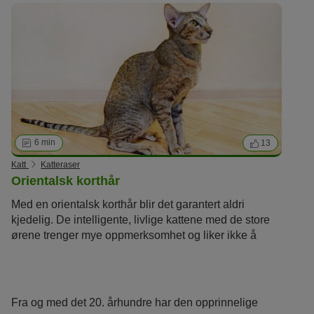
bevege seg. Historien til britisk langhår er nært knyttet
til historien om britisk korthår. Til slutt tilsvarer begge
rasene samme standard og differensierer seg bare i
den lange, myke pelsen til britisk langhår, som
oppstod ved krysning med
perserkatter
.
6 min
13
Katt
Katteraser
Orientalsk korthår
Med en orientalsk korthår blir det garantert aldri
kjedelig. De intelligente, livlige kattene med de store
ørene trenger mye oppmerksomhet og liker ikke å
være alene. Til gjengjeld belønner de sine eiere med
en stor porsjon kjærlighet.
Fra og med det 20. århundre har den opprinnelige