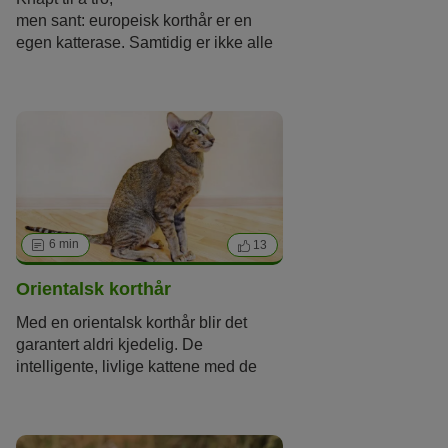
omkring anskaffelse, hold, ernæring
men sant: europeisk korthår er en
og helsemessige aspekter.
egen katterase. Samtidig er ikke alle
gårdskatter med ukjent opphav
klassifisert som europeisk korthår. For
også denne rasen har en unik
rasestandard som avlslinjene må
innfri.
6 min
13
Orientalsk korthår
Med en orientalsk korthår blir det
garantert aldri kjedelig. De
intelligente, livlige kattene med de
store ørene trenger mye
oppmerksomhet og liker ikke å være
alene. Til gjengjeld belønner de sine