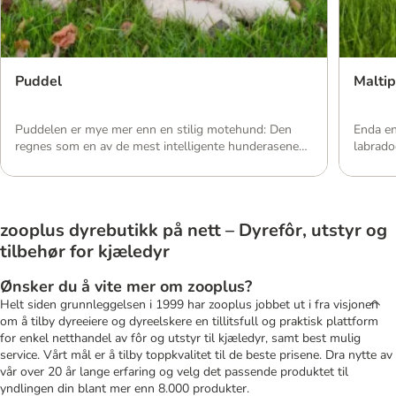
Puddel
Malti
Puddelen er mye mer enn en stilig motehund: Den
Enda en
regnes som en av de mest intelligente hunderasene
labrado
og er kjent for å være lett å trene, både for
at det 
nybegynnere og som familiehund. I vår guide kan du
gitt si
lære alt om den tilpasningsdyktige puddelens
viktigs
karakter, det omfattende pelsstellet og alt annet du
teddybj
zooplus dyrebutikk på nett – Dyrefôr, utstyr og
trenger å vite om […]
blandin
Karakte
tilbehør for kjæledyr
Ønsker du å vite mer om zooplus?
Helt siden grunnleggelsen i 1999 har zooplus jobbet ut i fra visjonen
om å tilby dyreeiere og dyreelskere en tillitsfull og praktisk plattform
for enkel netthandel av fôr og utstyr til kjæledyr, samt best mulig
service. Vårt mål er å tilby toppkvalitet til de beste prisene. Dra nytte av
vår over 20 år lange erfaring og velg det passende produktet til
yndlingen din blant mer enn 8.000 produkter.