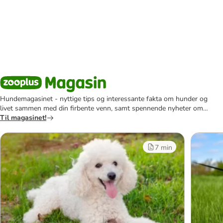
Hundemagasinet - nyttige tips og interessante fakta om hunder og
livet sammen med din firbente venn, samt spennende nyheter om
hundehold og det å være hundeeier.
Til magasinet!
7 min