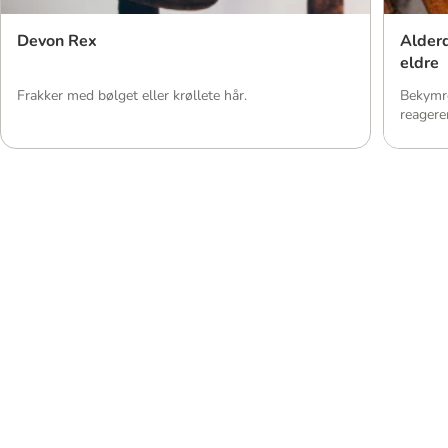
Devon Rex
Alderd
eldre
Frakker med bølget eller krøllete hår.
Bekymre
reagere
katten d
hvordan
sympto
sørge fo
gammel
Hundesenger
Hunde