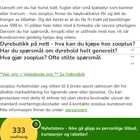
Uansett om du har hund, katt, fugler eller små kjæledyr som kaniner
eller marsvin – hos zooplus finner du høykvalitativt fôr og det du
trenger av tilbehør. Og det beste er at du får fri frakt på bestillinger
over 599 kr. Vi jobber hele tiden med å forbedre vår service ytterligere.
Dersom du har spørsmål, innspill eller er utilfreds med noe, vil vår
kundeservice gledelig hjelpe deg videre.
Dyrebutikk på nett - hva kan du kjøpe hos zooplus?
Har du spørsmål om dyrehold helt generelt?
Hva gjør zooplus? Ofte stilte spørsmål
*Veil. pris = Veiledende pris **
Se fraktvilkår
zooplus forbeholder seg retten til å bruke epost-adressen din for
direkte markedsføring for lignende varer eller tjenester. Du kan
protestere mot dette til enhver tid uten ekstra kostnader utover de
standard overføringsskostader ved å kontakte zooplus kundeservice.
Mer informasjon finner du under:
personvern
333
Nyhetsbrev - Ikke gå glipp av personlige tilbud,
kampanjer og rabatter!
zooPoeng