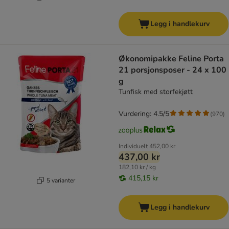
Legg i handlekurv
Økonomipakke Feline Porta
21 porsjonsposer - 24 x 100
g
Tunfisk med storfekjøtt
Vurdering: 4.5/5
(
970
)
Individuelt
452,00 kr
437,00 kr
182,10 kr / kg
415,15 kr
5 varianter
Legg i handlekurv