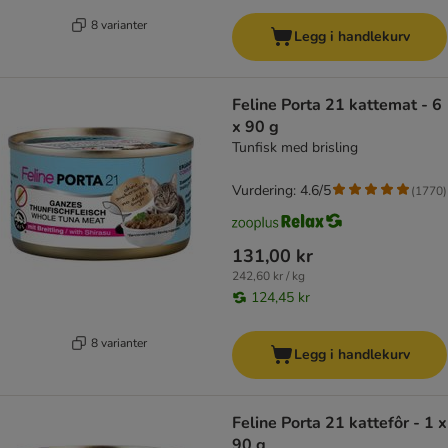
8 varianter
Legg i handlekurv
Feline Porta 21 kattemat - 6
x 90 g
Tunfisk med brisling
Vurdering: 4.6/5
(
1770
)
131,00 kr
242,60 kr / kg
124,45 kr
8 varianter
Legg i handlekurv
Feline Porta 21 kattefôr - 1 x
90 g