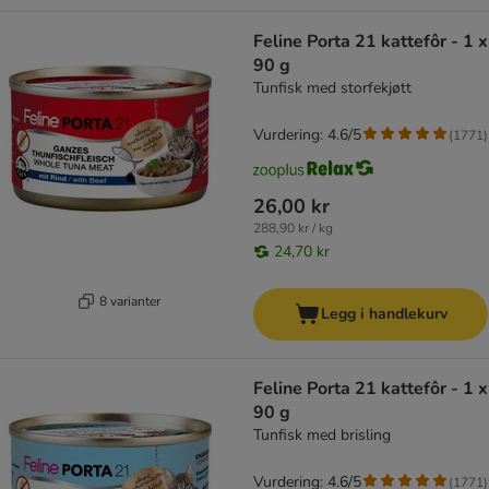
Feline Porta 21 kattefôr - 1 x
90 g
Tunfisk med storfekjøtt
Vurdering: 4.6/5
(
1771
)
26,00 kr
288,90 kr / kg
24,70 kr
8 varianter
Legg i handlekurv
Feline Porta 21 kattefôr - 1 x
90 g
Tunfisk med brisling
Vurdering: 4.6/5
(
1771
)