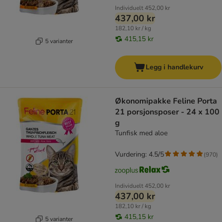
Individuelt
452,00 kr
437,00 kr
182,10 kr / kg
415,15 kr
5 varianter
Legg i handlekurv
Økonomipakke Feline Porta
21 porsjonsposer - 24 x 100
g
Tunfisk med aloe
Vurdering: 4.5/5
(
970
)
Individuelt
452,00 kr
437,00 kr
182,10 kr / kg
415,15 kr
5 varianter