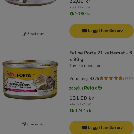
22,00 kr
258,80 kr / kg
20,90 kr
Legg i handlekurv
8 varianter
Feline Porta 21 kattemat - 6
x 90 g
Tunfisk med aloe
Vurdering: 4.6/5
(
1770
)
131,00 kr
242,60 kr / kg
124,45 kr
8 varianter
Legg i handlekurv