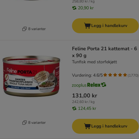
258,80 kr / kg
20,90 kr
Legg i handlekurv
8 varianter
Feline Porta 21 kattemat - 6
x 90 g
Tunfisk med storfekjøtt
Vurdering: 4.6/5
(
1770
)
131,00 kr
242,60 kr / kg
124,45 kr
8 varianter
Legg i handlekurv