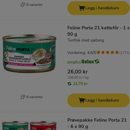
8 varianter
Legg i handlekurv
Feline Porta 21 kattefôr - 1 x
90 g
Tunfisk med sjøtang
Vurdering: 4.6/5
(
1771
)
26,00 kr
288,90 kr / kg
24,70 kr
8 varianter
Legg i handlekurv
Prøvepakke Feline Porta 21
- 6 x 90 g