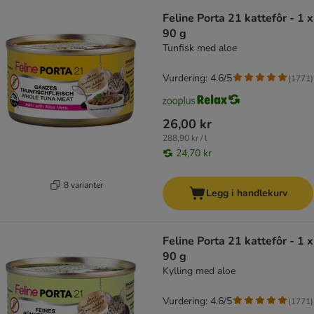
Feline Porta 21 kattefôr - 1 x
90 g
Tunfisk med aloe
Vurdering: 4.6/5
(
1771
)
26,00 kr
288,90 kr / l
24,70 kr
8 varianter
Legg i handlekurv
Feline Porta 21 kattefôr - 1 x
90 g
Kylling med aloe
Vurdering: 4.6/5
(
1771
)