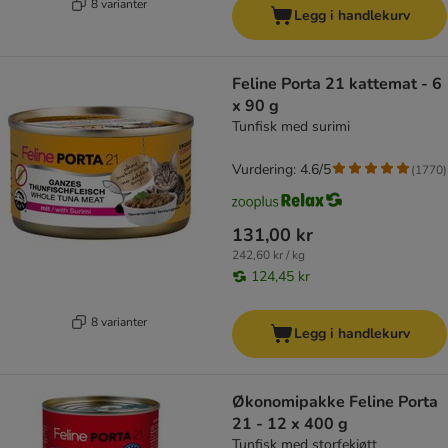
8 varianter
Legg i handlekurv
Feline Porta 21 kattemat - 6
x 90 g
Tunfisk med surimi
Vurdering: 4.6/5
(
1770
)
131,00 kr
242,60 kr / kg
124,45 kr
8 varianter
Legg i handlekurv
Økonomipakke Feline Porta
21 - 12 x 400 g
Tunfisk med storfekjøtt