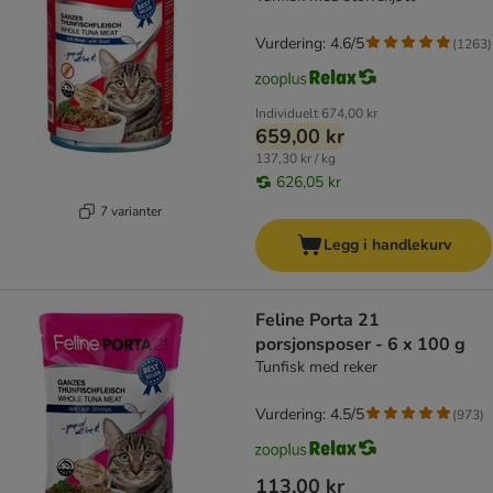
Vurdering: 4.6/5
(
1263
)
Individuelt
674,00 kr
659,00 kr
137,30 kr / kg
626,05 kr
7 varianter
Legg i handlekurv
Feline Porta 21
porsjonsposer - 6 x 100 g
Tunfisk med reker
Vurdering: 4.5/5
(
973
)
113,00 kr