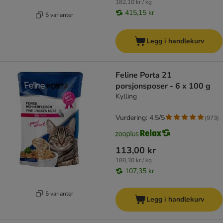
182,10 kr / kg
415,15 kr
5 varianter
Legg i handlekurv
Feline Porta 21
porsjonsposer - 6 x 100 g
Kylling
Vurdering: 4.5/5
(
973
)
113,00 kr
188,30 kr / kg
107,35 kr
5 varianter
Legg i handlekurv