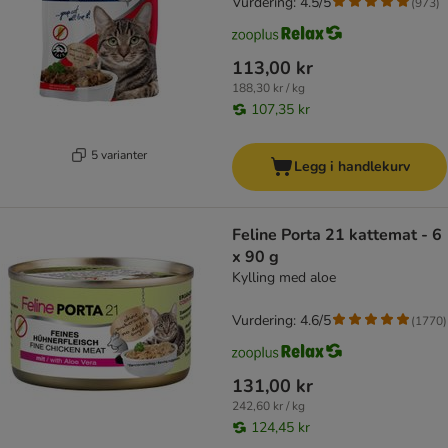
Vurdering: 4.5/5
(
973
)
113,00 kr
188,30 kr / kg
107,35 kr
5 varianter
Legg i handlekurv
Feline Porta 21 kattemat - 6
x 90 g
Kylling med aloe
Vurdering: 4.6/5
(
1770
)
131,00 kr
242,60 kr / kg
124,45 kr