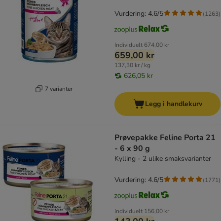
Vurdering: 4.6/5
(
1263
)
Individuelt
674,00 kr
659,00 kr
137,30 kr / kg
626,05 kr
7 varianter
Legg i handlekurv
Prøvepakke Feline Porta 21
- 6 x 90 g
Kylling - 2 ulike smaksvarianter
Vurdering: 4.6/5
(
1771
)
Individuelt
156,00 kr