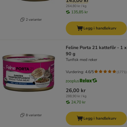
143,00 kr
264,80 kr / kg
135,85 kr
2 varianter
Legg i handlekurv
Feline Porta 21 kattefôr - 1 x
90 g
Tunfisk med reker
Vurdering: 4.6/5
(
1771
)
26,00 kr
288,90 kr / kg
24,70 kr
8 varianter
Legg i handlekurv