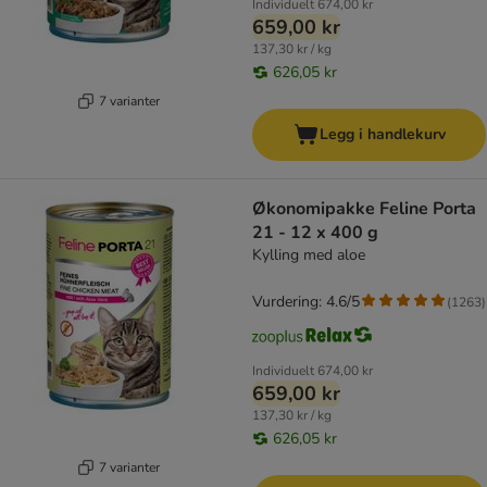
Individuelt
674,00 kr
659,00 kr
137,30 kr / kg
626,05 kr
7 varianter
Legg i handlekurv
Økonomipakke Feline Porta
21 - 12 x 400 g
Kylling med aloe
Vurdering: 4.6/5
(
1263
)
Individuelt
674,00 kr
659,00 kr
137,30 kr / kg
626,05 kr
7 varianter