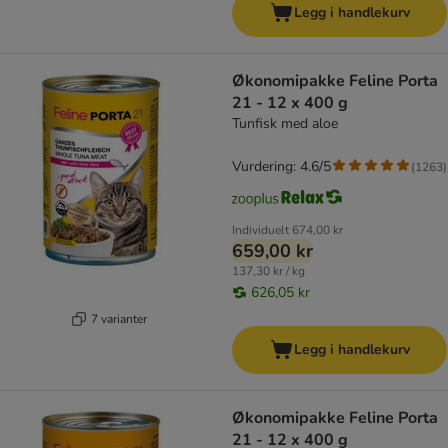
Legg i handlekurv
Økonomipakke Feline Porta
21 - 12 x 400 g
Tunfisk med aloe
Vurdering: 4.6/5
(
1263
)
Individuelt
674,00 kr
659,00 kr
137,30 kr / kg
626,05 kr
7 varianter
Legg i handlekurv
Økonomipakke Feline Porta
21 - 12 x 400 g