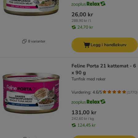
26,00 kr
288,90 kr / l
24,70 kr
8 varianter
Legg i handlekurv
Feline Porta 21 kattemat - 6
x 90 g
Tunfisk med reker
Vurdering: 4.6/5
(
1770
)
131,00 kr
242,60 kr / kg
124,45 kr