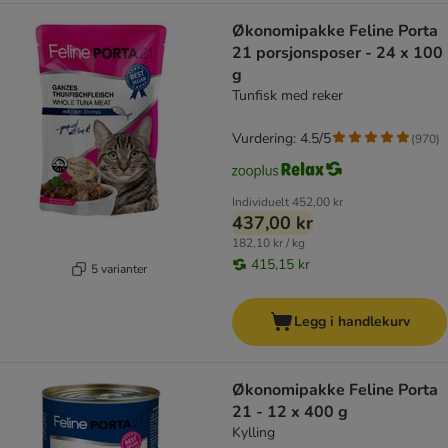
Økonomipakke Feline Porta
21 porsjonsposer - 24 x 100
g
Tunfisk med reker
Vurdering: 4.5/5
(
970
)
Individuelt
452,00 kr
437,00 kr
182,10 kr / kg
415,15 kr
5 varianter
Legg i handlekurv
Økonomipakke Feline Porta
21 - 12 x 400 g
Kylling