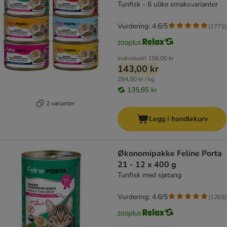
Tunfisk - 6 ulike smaksvarianter
Vurdering: 4.6/5
(
1771
)
Individuelt
156,00 kr
143,00 kr
264,80 kr / kg
135,85 kr
2 varianter
Legg i handlekurv
Økonomipakke Feline Porta
21 - 12 x 400 g
Tunfisk med sjøtang
Vurdering: 4.6/5
(
1263
)