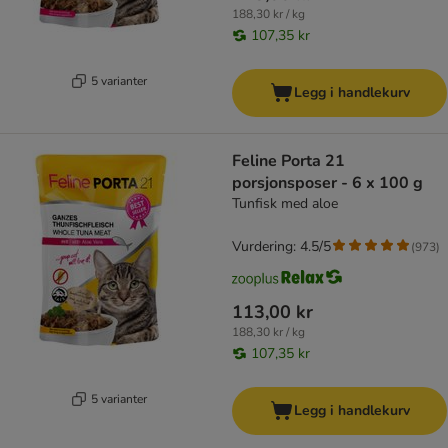
188,30 kr / kg
107,35 kr
5 varianter
Legg i handlekurv
Feline Porta 21
porsjonsposer - 6 x 100 g
Tunfisk med aloe
Vurdering: 4.5/5
(
973
)
113,00 kr
188,30 kr / kg
107,35 kr
5 varianter
Legg i handlekurv