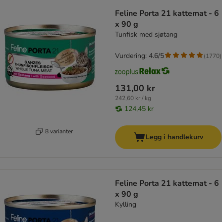
Feline Porta 21 kattemat - 6
x 90 g
Tunfisk med sjøtang
Vurdering: 4.6/5
(
1770
)
131,00 kr
242,60 kr / kg
124,45 kr
8 varianter
Legg i handlekurv
Feline Porta 21 kattemat - 6
x 90 g
Kylling