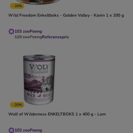
- 20%
Wild Freedom Enkeltboks - Golden Valley - Kanin 1 x 200 g
103
zooPoeng
129
zooPoeng
Referansepris
- 20%
Wolf of Wilderness ENKELTBOKS 1 x 400 g - Lam
103
zooPoeng