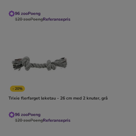
96
zooPoeng
120
zooPoeng
Referansepris
- 20%
Trixie flerfarget leketau - 26 cm med 2 knuter, grå
96
zooPoeng
120
zooPoeng
Referansepris