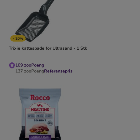
- 20%
Trixie kattespade for Ultrasand - 1 Stk
109
zooPoeng
137
zooPoeng
Referansepris