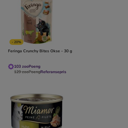
- 20%
Feringa Crunchy Bites Okse - 30 g
103
zooPoeng
129
zooPoeng
Referansepris