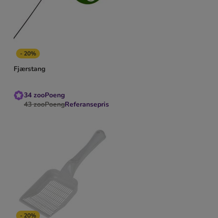
- 20%
Fjærstang
34
zooPoeng
43
zooPoeng
Referansepris
- 20%