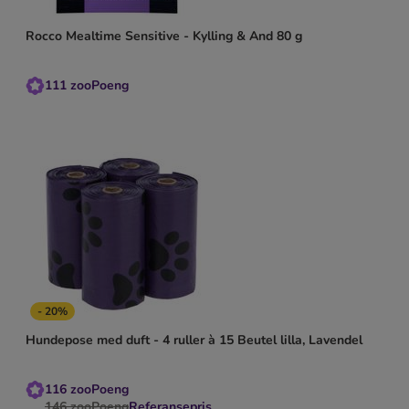
Rocco Mealtime Sensitive - Kylling & And 80 g
111
zooPoeng
- 20%
Hundepose med duft - 4 ruller à 15 Beutel lilla, Lavendel
116
zooPoeng
146
zooPoeng
Referansepris