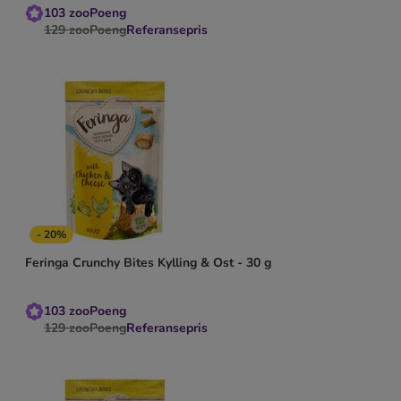
103
zooPoeng
129
zooPoeng
Referansepris
- 20%
Feringa Crunchy Bites Kylling & Ost - 30 g
103
zooPoeng
129
zooPoeng
Referansepris