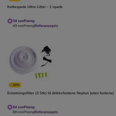
Kattespade Ultra Litter - 1 spade
34
zooPoeng
43
zooPoeng
Referansepris
- 20%
Erstatningsfilter (3 Stk) til drikkefontene Neptun (uten fontene)
54
zooPoeng
68
zooPoeng
Referansepris