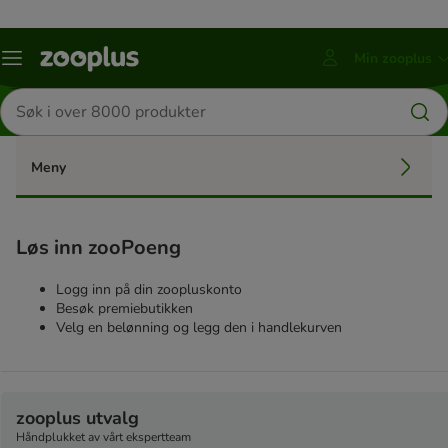
Min zooplus
Katalogmeny
Trykk
ENTER
Søk
for
etter
å
produkter
åpne
underkategorier
Meny
Løs inn zooPoeng
Logg inn på din zoopluskonto
Besøk premiebutikken
Velg en belønning og legg den i handlekurven
zooplus utvalg
Håndplukket av vårt ekspertteam