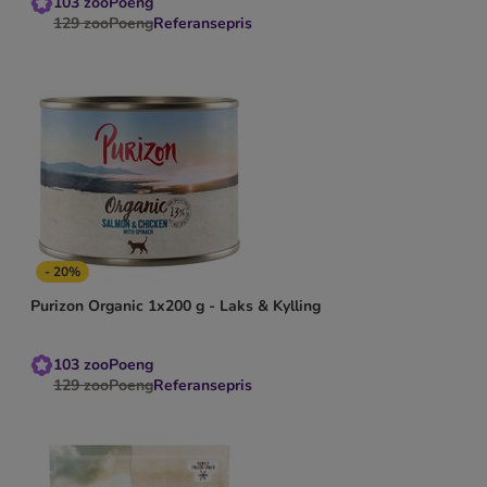
103
zooPoeng
129
zooPoeng
Referansepris
- 20%
Purizon Organic 1x200 g - Laks & Kylling
103
zooPoeng
129
zooPoeng
Referansepris