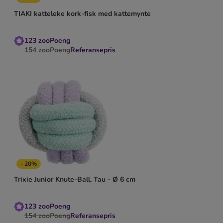
TIAKI katteleke kork-fisk med kattemynte
123
zooPoeng
154
zooPoeng
Referansepris
- 20%
Trixie Junior Knute-Ball, Tau - Ø 6 cm
123
zooPoeng
154
zooPoeng
Referansepris