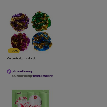
- 20%
Knitreballer - 4 stk
54
zooPoeng
68
zooPoeng
Referansepris