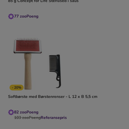
85 g Concept for Life Sterilised i saus
77
zooPoeng
- 20%
Softbørste med Børstenrenser - L 12 x B 5,5 cm
82
zooPoeng
103
zooPoeng
Referansepris