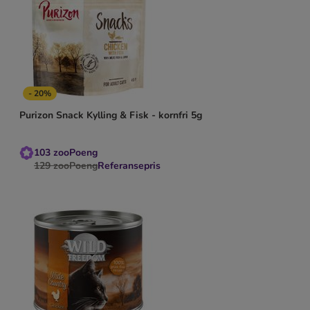
- 20%
Purizon Snack Kylling & Fisk - kornfri 5g
103
zooPoeng
129
zooPoeng
Referansepris