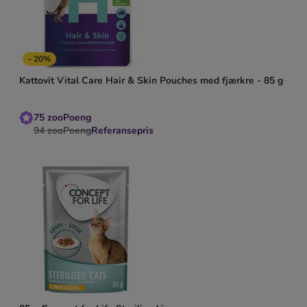
- 20%
Kattovit Vital Care Hair & Skin Pouches med fjærkre - 85 g
75
zooPoeng
94
zooPoeng
Referansepris