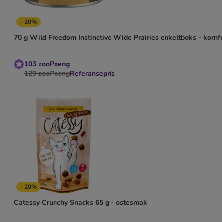
- 20%
70 g Wild Freedom Instinctive Wide Prairies enkeltboks - kornfr
103
zooPoeng
129
zooPoeng
Referansepris
- 20%
Catessy Crunchy Snacks 65 g - ostesmak