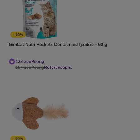
- 20%
GimCat Nutri Pockets Dental med fjærkre - 60 g
123
zooPoeng
154
zooPoeng
Referansepris
- 20%