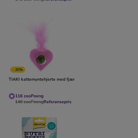
- 20%
TIAKI kattemyntehjerte med fjær
116
zooPoeng
146
zooPoeng
Referansepris