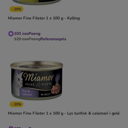
- 20%
Miamor Fine Fileter 1 x 100 g - Kylling
103
zooPoeng
129
zooPoeng
Referansepris
- 20%
Miamor Fine Fileter 1 x 100 g - Lys tunfisk & calamari i gelé