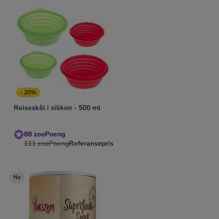
- 20%
Reiseskål i silikon - 500 ml
88
zooPoeng
111
zooPoeng
Referansepris
Ny