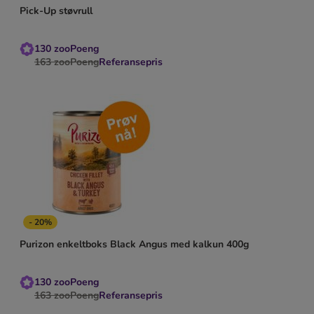
Pick-Up støvrull
130
zooPoeng
163
zooPoeng
Referansepris
- 20%
Purizon enkeltboks Black Angus med kalkun 400g
130
zooPoeng
163
zooPoeng
Referansepris