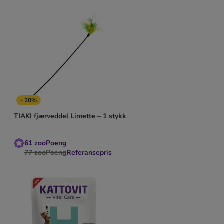
- 20%
TIAKI fjærveddel Limette – 1 stykk
61
zooPoeng
77
zooPoeng
Referansepris