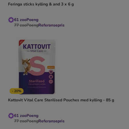
Feringa sticks kylling & and 3 x 6 g
61
zooPoeng
77
zooPoeng
Referansepris
- 20%
Kattovit Vital Care Sterilised Pouches med kylling - 85 g
61
zooPoeng
77
zooPoeng
Referansepris