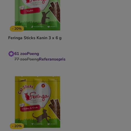
- 20%
Feringa Sticks Kanin 3 x 6 g
61
zooPoeng
77
zooPoeng
Referansepris
- 20%