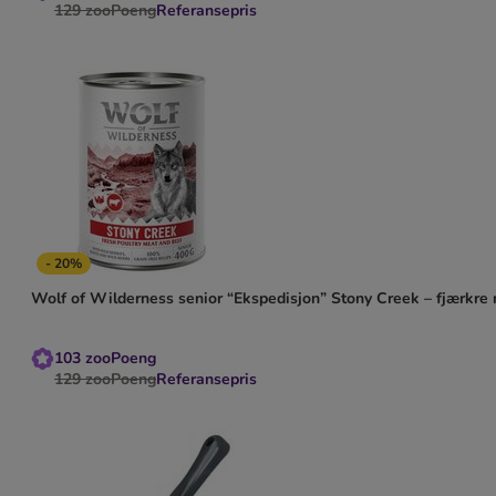
129
zooPoeng
Referansepris
- 20%
Wolf of Wilderness senior “Ekspedisjon” Stony Creek – fjærkre
103
zooPoeng
129
zooPoeng
Referansepris