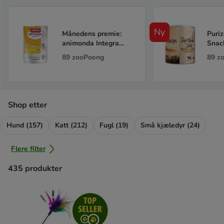
Ny
Månedens premie:
Puri
animonda Integra
Snack
Protect Adult Nyrer
89
zooPoeng
89
z
med høns, 85 g
Shop etter
Hund (157)
Katt (212)
Fugl (19)
Små kjæledyr (24)
Flere filter
435
produkter