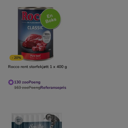
- 20%
Rocco rent storfekjøtt 1 x 400 g
130
zooPoeng
163
zooPoeng
Referansepris