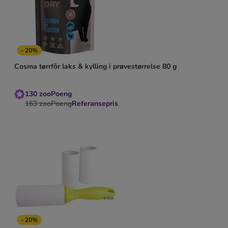
- 20%
Cosma tørrfôr laks & kylling i prøvestørrelse 80 g
130
zooPoeng
163
zooPoeng
Referansepris
- 20%