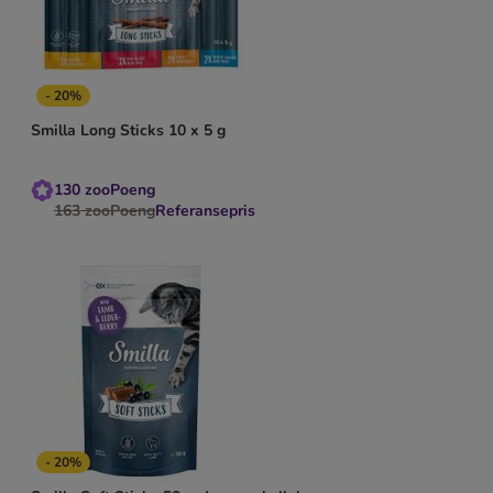
- 20%
Smilla Long Sticks 10 x 5 g
130
zooPoeng
163
zooPoeng
Referansepris
- 20%