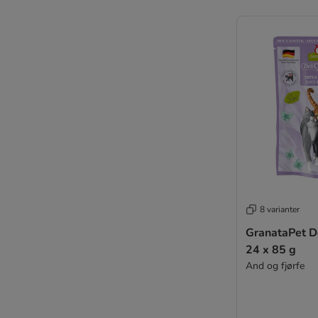
Virbac
Vitakraft Poesi
Wiejska Zagroda
Wild Freedom
WOW
Yarrah Bio
Ziwi Peak
❶ Enkeltbokser kattefôr
Kornfritt
Light fôr
8 varianter
Kastrerte katter
GranataPet D
For sensitive katter
24 x 85 g
Senior
And og fjørfe