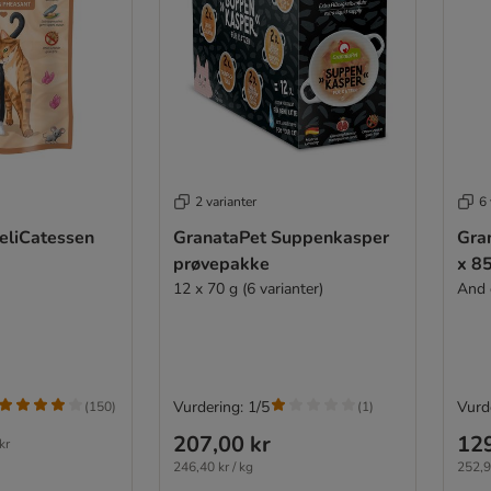
2 varianter
6 
eliCatessen
GranataPet Suppenkasper
Gra
prøvepakke
x 8
12 x 70 g (6 varianter)
And 
Vurdering: 1/5
Vurde
(
150
)
(
1
)
207,00 kr
129
kr
246,40 kr / kg
252,9