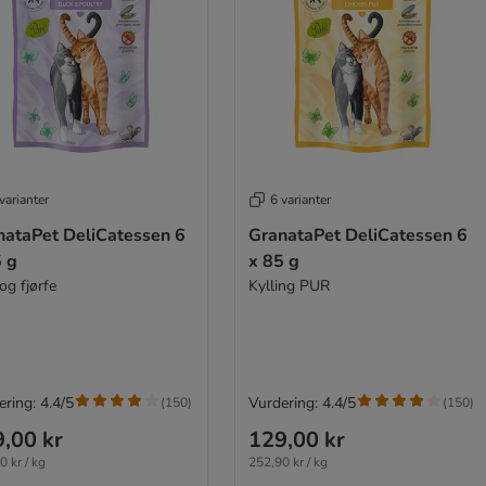
varianter
6 varianter
nataPet DeliCatessen 6
GranataPet DeliCatessen 6
5 g
x 85 g
og fjørfe
Kylling PUR
ring: 4.4/5
Vurdering: 4.4/5
(
150
)
(
150
)
,00 kr
129,00 kr
0 kr / kg
252,90 kr / kg