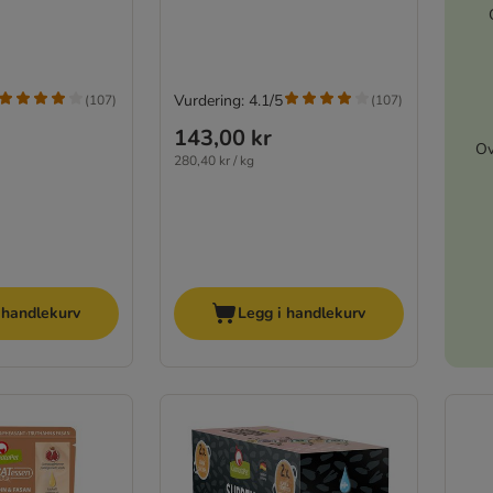
Vurdering: 4.1/5
(
107
)
(
107
)
143,00 kr
Ov
280,40 kr / kg
 handlekurv
Legg i handlekurv