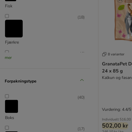
Feringa
Fisk
4Vet
GRAU
(
18
)
GranataPet
Green Petfood
Greenwoods
Fjærkre
Hardys
Happy Cat
(
4
)
8 varianter
mer
Herrmanns
GranataPet D
James Wellbeloved
24 x 85 g
Josera
Kanin
Kalkun og fasan
Forpakningstype
JosiCat
(
14
)
Kattovit Spesialdiett
Kitekat
(
40
)
Kitty Cat
Vurdering: 4.4/5
Kylling
Leonardo
Boks
Libra
Individuelt
516,00 
502,00 kr
LifeCat
(
17
)
246,10 kr / kg