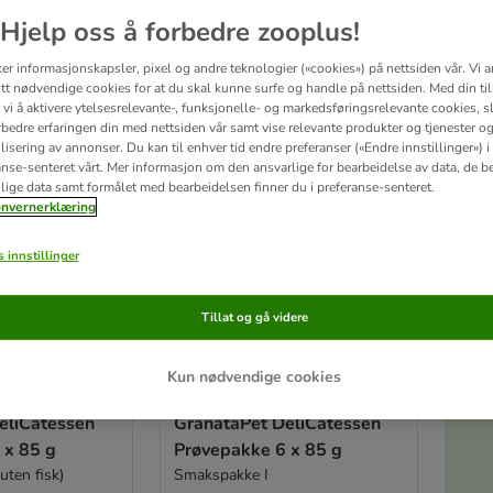
Hjelp oss å forbedre zooplus!
ltater
ker informasjonskapsler, pixel og andre teknologier («cookies») på nettsiden vår. Vi 
ve been changed
tt nødvendige cookies for at du skal kunne surfe og handle på nettsiden. Med din til
vi å aktivere ytelsesrelevante-, funksjonelle- og markedsføringsrelevante cookies, sli
rbedre erfaringen din med nettsiden vår samt vise relevante produkter og tjenester o
isering av annonser. Du kan til enhver tid endre preferanser («Endre innstillinger») i
anse-senteret vårt. Mer informasjon om den ansvarlige for bearbeidelse av data, de b
lige data samt formålet med bearbeidelsen finner du i preferanse-senteret.
nvernerklæring
 innstillinger
Tillat og gå videre
S
Kun nødvendige cookies
2 varianter
eliCatessen
GranataPet DeliCatessen
 x 85 g
Prøvepakke 6 x 85 g
uten fisk)
Smakspakke I