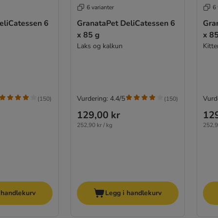
6 varianter
6 
eliCatessen 6
GranataPet DeliCatessen 6
Gra
x 85 g
x 8
Laks og kalkun
Kitte
Vurdering: 4.4/5
Vurde
(
150
)
(
150
)
129,00 kr
129
252,90 kr / kg
252,9
 handlekurv
Legg i handlekurv