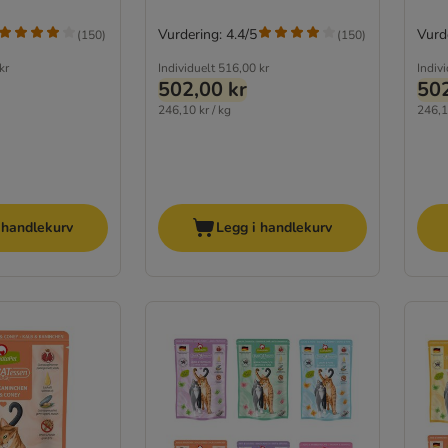
Vurdering: 4.4/5
Vurde
(
150
)
(
150
)
kr
Individuelt
516,00 kr
Indiv
502,00 kr
502
246,10 kr / kg
246,1
 handlekurv
Legg i handlekurv