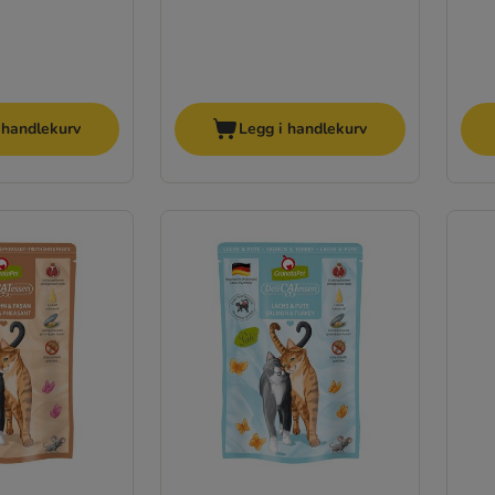
 handlekurv
Legg i handlekurv