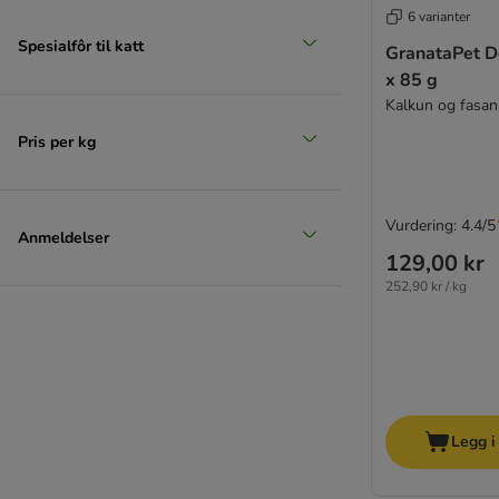
PrimaCat
6 varianter
Rafi
Spesialfôr til katt
GranataPet D
Rosies Farm
x 85 g
Sanabelle
Kalkun og fasan
Schesir
Pris per kg
Schmusy
Shiny Cat
Smilla
Vurdering: 4.4/5
Smølke
Anmeldelser
STRAYZ
129,00 kr
SPECIFIC Veterinary Diet
252,90 kr / kg
Super Benek
Terra Faelis
Thrive Complete
Trainer Natural
Trovet
Legg i
Ultima
Venandi Animal