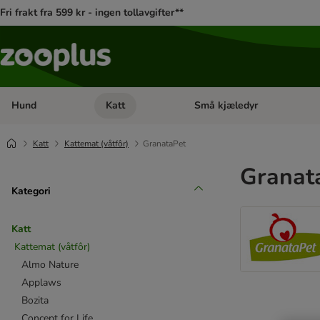
Fri frakt fra 599 kr - ingen tollavgifter**
Hund
Katt
Små kjæledyr
Åpne kategorimeny: Hund
Åpne kategorimeny: Katt
Katt
Kattemat (våtfôr)
GranataPet
Granat
Kategori
Katt
Kattemat (våtfôr)
Almo Nature
Applaws
Bozita
Concept for Life