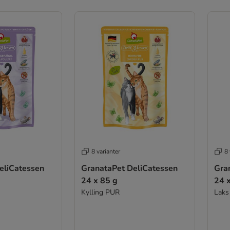
8 varianter
8 
eliCatessen
GranataPet DeliCatessen
Gra
24 x 85 g
24 
Kylling PUR
Laks