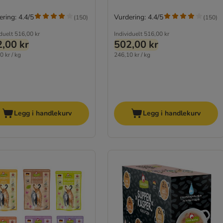
ring: 4.4/5
Vurdering: 4.4/5
(
150
)
(
150
)
iduelt
516,00 kr
Individuelt
516,00 kr
,00 kr
502,00 kr
0 kr / kg
246,10 kr / kg
Legg i handlekurv
Legg i handlekurv