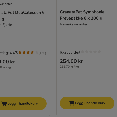
varianter
GranataPet Symphonie
nataPet DeliCatessen 6
Prøvepakke 6 x 200 g
5 g
6 smaksvarianter
n Fjørfe
Ikket vurdert
ring: 4.4/5
(
150
)
254,00 kr
,00 kr
211,70 kr / kg
0 kr / kg
Legg i handlekurv
Legg i handlekurv