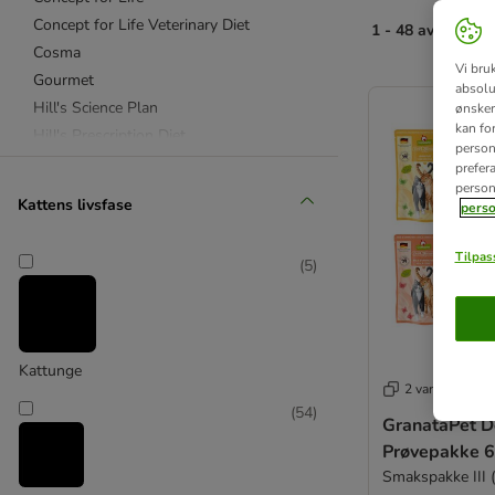
Concept for Life Veterinary Diet
1 - 48 av 59 resu
Cosma
Vi bru
Gourmet
product items ha
absolu
Hill's Science Plan
ønsker 
kan fo
Hill's Prescription Diet
personl
IAMS
prefer
person
Latz
Kattens livsfase
perso
MAC´s
Royal Canin
Tilpass
(
5
)
Royal Canin Veterinary Diet
Sheba
Whiskas
Kattunge
Acana
2 varianter
(
54
)
Advance
GranataPet D
Advance Veterinary Diet Cat
Prøvepakke 6
animonda Carny
Smakspakke III (