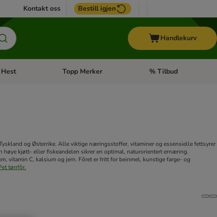
Kontakt oss
Bestill igjen
Handlekurv
Hest
Topp Merker
% Tilbud
ne kategorimeny: + Veterinærfôr
Åpne kategorimeny: Hest
Åpne kategorimeny: Top
yskland og Østerrike. Alle viktige næringsstoffer, vitaminer og essensielle fettsyrer
høye kjøtt- eller fiskeandelen sikrer en optimal, naturorientert ernæring.
m, vitamin C, kalsium og jern. Fôret er fritt for beinmel, kunstige farge- og
et tørrfôr.