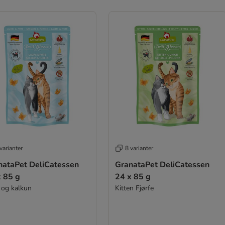
varianter
8 varianter
nataPet DeliCatessen
GranataPet DeliCatessen
x 85 g
24 x 85 g
 og kalkun
Kitten Fjørfe