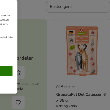
Bestselgere
anvender
latelse
k at vi
g
earbeidete
Dine fordeler
amle zooPoeng og motta
6 varianter
premier
GranataPet DeliCatessen 6
x 85 g
Kalv og kanin