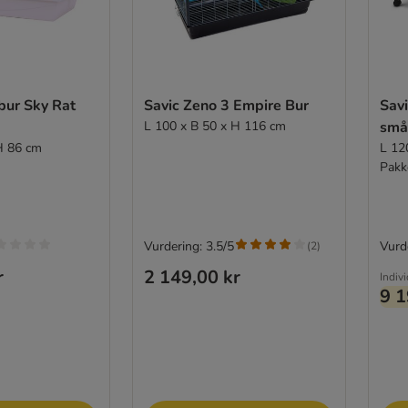
bur Sky Rat
Savic Zeno 3 Empire Bur
Sav
L 100 x B 50 x H 116 cm
små
H 86 cm
L 12
Pakk
Vurdering: 3.5/5
Vurd
(
2
)
r
2 149,00 kr
Indiv
9 1