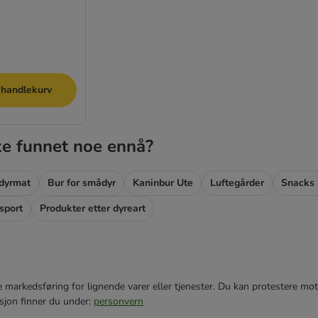
 handlekurv
ke funnet noe ennå?
dyrmat
Bur for smådyr
Kaninbur Ute
Luftegårder
Snacks 
sport
Produkter etter dyreart
e markedsføring for lignende varer eller tjenester. Du kan protestere mot
sjon finner du under:
personvern