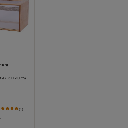
rium
 B 47 x H 40 cm
(
1
)
r