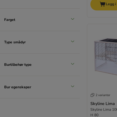
Legg i
Farget
Type smådyr
Burtilbehør type
Bur egenskaper
2 varianter
Skyline Lima
Skyline Lima 10
H 80