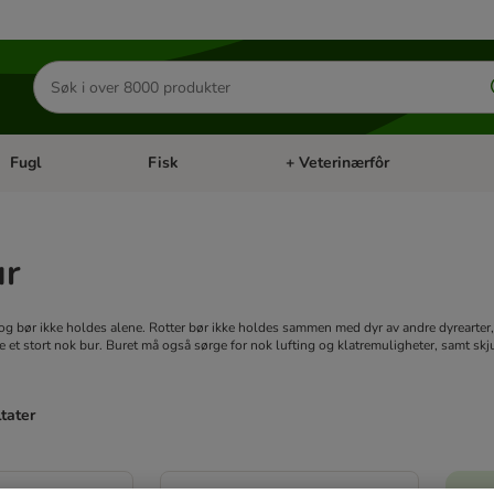
Søk
etter
produkter
Fugl
Fisk
+ Veterinærfôr
Åpne kategorimeny: Små kjæledyr
Åpne kategorimeny: Fugl
Åpne kategorimeny: Fisk
Åp
ur
 og bør ikke holdes alene. Rotter bør ikke holdes sammen med dyr av andre dyrearter, 
e et stort nok bur. Buret må også sørge for nok lufting og klatremuligheter, samt skj
ltater
ve been changed