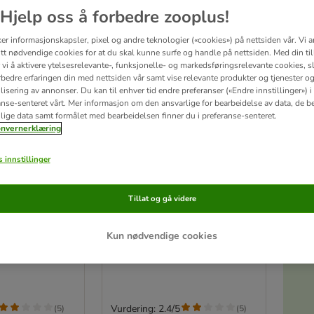
Hjelp oss å forbedre zooplus!
ker informasjonskapsler, pixel og andre teknologier («cookies») på nettsiden vår. Vi 
tt nødvendige cookies for at du skal kunne surfe og handle på nettsiden. Med din til
vi å aktivere ytelsesrelevante-, funksjonelle- og markedsføringsrelevante cookies, sli
rbedre erfaringen din med nettsiden vår samt vise relevante produkter og tjenester o
isering av annonser. Du kan til enhver tid endre preferanser («Endre innstillinger») i
anse-senteret vårt. Mer informasjon om den ansvarlige for bearbeidelse av data, de b
lige data samt formålet med bearbeidelsen finner du i preferanse-senteret.
nvernerklæring
 innstillinger
S
3 varianter
Tillat og gå videre
erbur Loco
Skyline gnagerbur Loco
wer
Sombrero Tower
0: L 76 x B 44 x
Loco Sombrero 100: L 100 x B
Kun nødvendige cookies
53,5 x H 118
Vurdering: 2.4/5
(
5
)
(
5
)