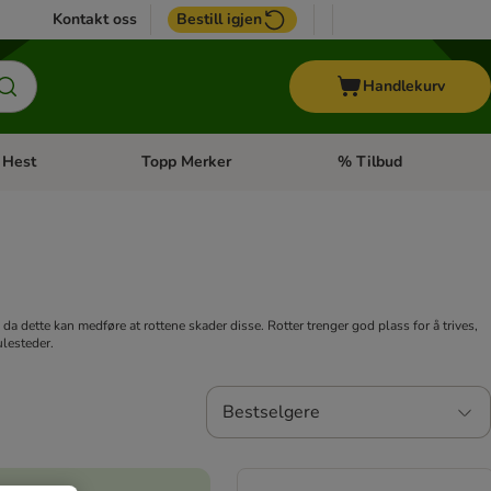
Kontakt oss
Bestill igjen
Handlekurv
Hest
Topp Merker
% Tilbud
ne kategorimeny: + Veterinærfôr
Åpne kategorimeny: Hest
Åpne kategorimeny: Top
da dette kan medføre at rottene skader disse. Rotter trenger god plass for å trives,
ulesteder.
Bestselgere