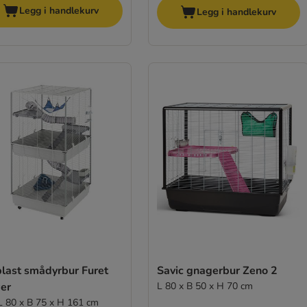
Legg i handlekurv
Legg i handlekurv
plast smådyrbur Furet
Savic gnagerbur Zeno 2
er
L 80 x B 50 x H 70 cm
 L 80 x B 75 x H 161 cm