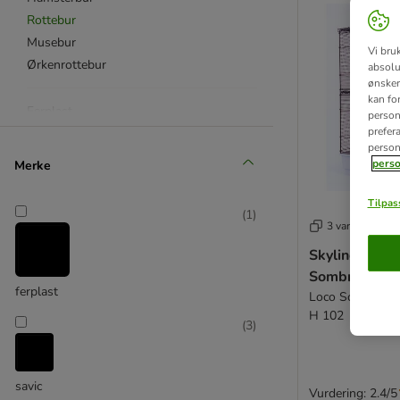
Rottebur
Musebur
Vi bru
Ørkenrottebur
absolu
ønsker 
kan fo
Ferplast
personl
prefer
Savic
person
Skyline
perso
Merke
Bur fra andre produsenter
Tilpass
(
1
)
Med hjul
3 varianter
Fleretasjes bur
Skyline gnag
Sombrero To
ferplast
Loco Sombrero 8
H 102
(
3
)
savic
Vurdering: 2.4/5