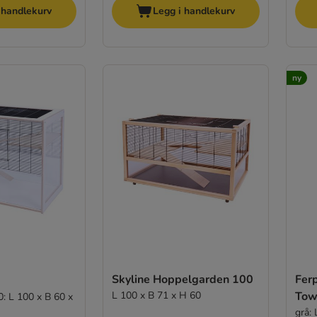
 handlekurv
Legg i handlekurv
ny
Skyline Hoppelgarden 100
Fer
L 100 x B 71 x H 60
Tow
0: L 100 x B 60 x
grå: