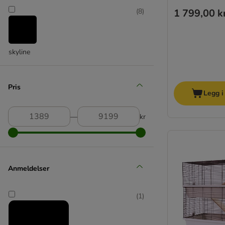
1 799,00 k
(
8
)
skyline
Pris
Legg i
―
kr
Anmeldelser
(
1
)