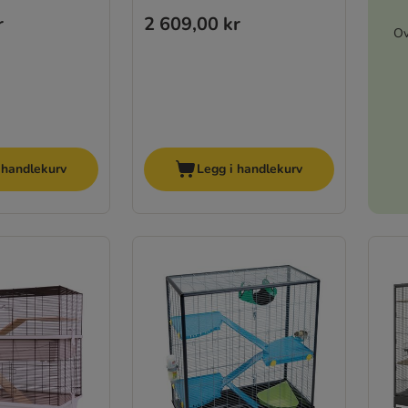
r
2 609,00 kr
Ov
 handlekurv
Legg i handlekurv