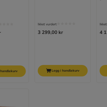
Ikket vurdert
Ikket
3 299,00 kr
4 1
r
Legg i handlekurv
 handlekurv