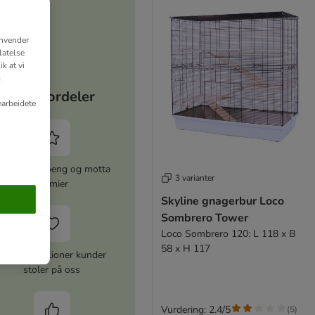
anvender
latelse
k at vi
g
Dine fordeler
earbeidete
amle zooPoeng og motta
3 varianter
premier
Skyline gnagerbur Loco
Sombrero Tower
Loco Sombrero 120: L 118 x B
58 x H 117
Over 10 millioner kunder
stoler på oss
Vurdering: 2.4/5
(
5
)