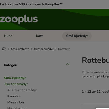
Fri frakt fra 599 kr - ingen tollavgifter**
Hund
Katt
Små kjæledyr
Åpne kategorimeny: Hund
Åpne kategorimeny: Katt
Små kjæledyr
Bur for smådyr
Rottebur
Rotteb
Kategori
Rotter er sosiale dyr
pass derfor på å kjøp
Små kjæledyr
Bur for smådyr
Alle bur for smådyr
1 - 12 av 12 resu
Kaninbur
Marsvinbur
product items ha
Hamsterbur