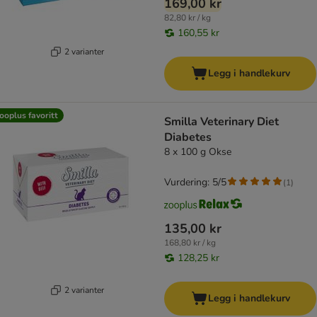
169,00 kr
82,80 kr / kg
160,55 kr
2 varianter
Legg i handlekurv
ooplus favoritt
Smilla Veterinary Diet
Diabetes
8 x 100 g Okse
Vurdering: 5/5
(
1
)
135,00 kr
168,80 kr / kg
128,25 kr
2 varianter
Legg i handlekurv