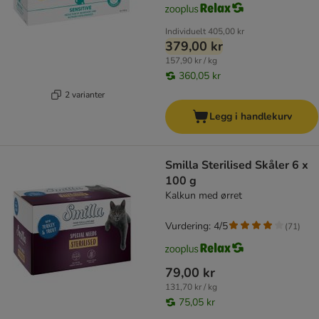
Individuelt
405,00 kr
379,00 kr
157,90 kr / kg
360,05 kr
2 varianter
Legg i handlekurv
Smilla Sterilised Skåler 6 x
100 g
Kalkun med ørret
Vurdering: 4/5
(
71
)
79,00 kr
131,70 kr / kg
75,05 kr