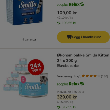
109,00 kr
49,10 kr / kg
103,55 kr
Legg i handlekurv
4 varianter
Økonomipakke Smilla Kitten
24 x 200 g
Blandet pakke
Vurdering: 4.2/5
(
230
)
Individuelt
356,00 kr
329,00 kr
68,50 kr / kg
312,55 kr