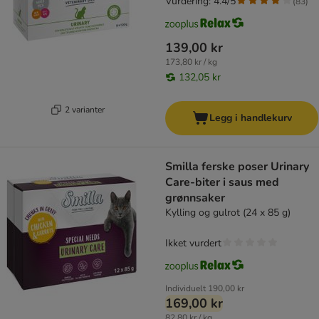
Vurdering: 4.4/5
(
83
)
139,00 kr
173,80 kr / kg
132,05 kr
2 varianter
Legg i handlekurv
Smilla ferske poser Urinary
Care-biter i saus med
grønnsaker
Kylling og gulrot (24 x 85 g)
Ikket vurdert
Individuelt
190,00 kr
169,00 kr
82,80 kr / kg