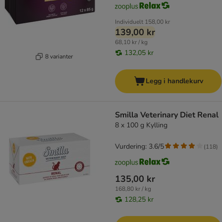
Individuelt
158,00 kr
139,00 kr
68,10 kr / kg
132,05 kr
8 varianter
Legg i handlekurv
Smilla Veterinary Diet Renal
8 x 100 g Kylling
Vurdering: 3.6/5
(
118
)
135,00 kr
168,80 kr / kg
128,25 kr