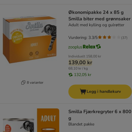
Økonomipakke 24 x 85 g
Smilla biter med grønnsaker
Adult med kylling og gulrøtter
Vurdering: 3.3/5
(
37
)
Individuelt
158,00 kr
139,00 kr
68,10 kr / kg
132,05 kr
8 varianter
Legg i handlekurv
Smilla Fjærkregryter 6 x 800
g
Blandet pakke