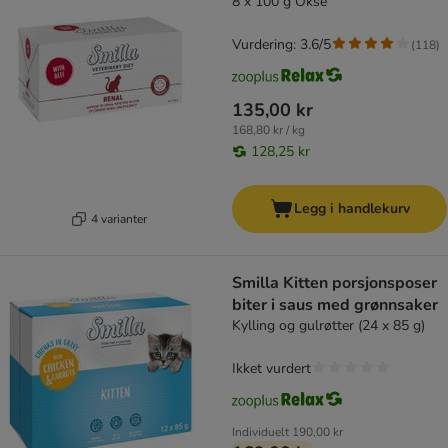
8 x 100 g Okse
Vurdering: 3.6/5
(
118
)
135,00 kr
168,80 kr / kg
128,25 kr
Legg i handlekurv
4 varianter
Smilla Kitten porsjonsposer
biter i saus med grønnsaker
Kylling og gulrøtter (24 x 85 g)
Ikket vurdert
Individuelt
190,00 kr