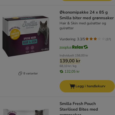
Økonomipakke 24 x 85 g
Smilla biter med grønnsaker
Hair & Skin med gulrøtter og
gulrøtter
Vurdering: 3.3/5
(
37
)
Individuelt
158,00 kr
139,00 kr
68,10 kr / kg
132,05 kr
8 varianter
Legg i handlekurv
Smilla Fresh Pouch
Sterilised Bites med