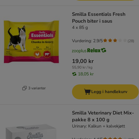
Smilla Essentials Fresh
Pouch biter i saus
4 x 85 g
Vurdering: 2.9/5
(
28
)
19,00 kr
55,90 kr / kg
18,05 kr
3 varianter
Legg i handlekurv
Smilla Veterinary Diet Mix-
pakke 8 x 100 g
Urinary: Kalkun + kalvekjøtt