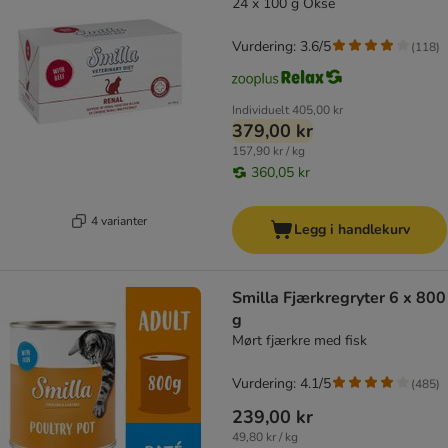
24 x 100 g Okse
Vurdering: 3.6/5
(
118
)
Individuelt
405,00 kr
379,00 kr
157,90 kr / kg
360,05 kr
4 varianter
Legg i handlekurv
Smilla Fjærkregryter 6 x 800
g
Mørt fjærkre med fisk
Vurdering: 4.1/5
(
485
)
239,00 kr
49,80 kr / kg