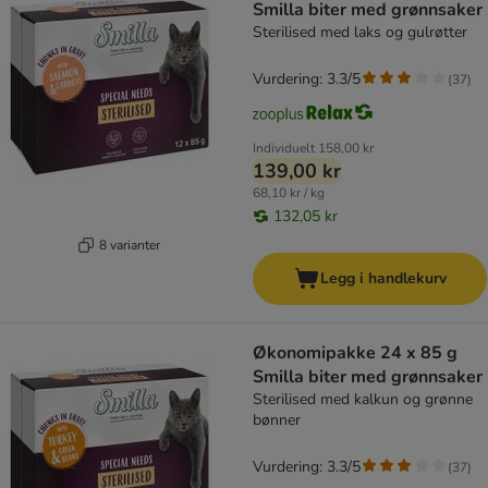
Smilla biter med grønnsaker
Sterilised med laks og gulrøtter
Vurdering: 3.3/5
(
37
)
Individuelt
158,00 kr
139,00 kr
68,10 kr / kg
132,05 kr
8 varianter
Legg i handlekurv
Økonomipakke 24 x 85 g
Smilla biter med grønnsaker
Sterilised med kalkun og grønne
bønner
Vurdering: 3.3/5
(
37
)