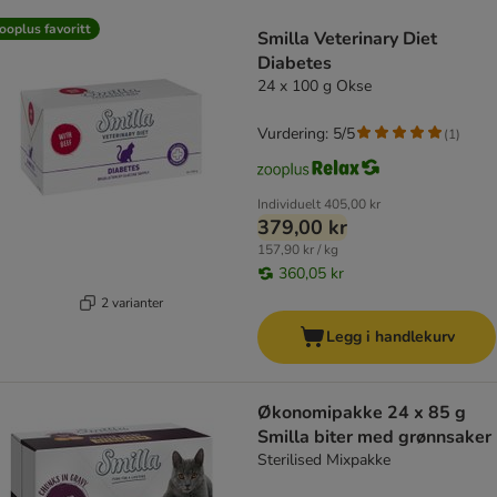
product items have been changed
ooplus favoritt
Smilla Veterinary Diet
Diabetes
24 x 100 g Okse
Vurdering: 5/5
(
1
)
Individuelt
405,00 kr
379,00 kr
157,90 kr / kg
360,05 kr
2 varianter
Legg i handlekurv
Økonomipakke 24 x 85 g
Smilla biter med grønnsaker
Sterilised Mixpakke