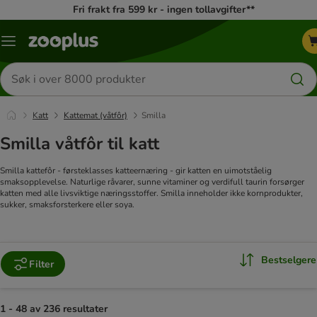
Fri frakt fra 599 kr - ingen tollavgifter**
Katalogmeny
Søk
etter
produkter
Katt
Kattemat (våtfôr)
Smilla
Smilla våtfôr til katt
Smilla kattefôr - førsteklasses katteernæring - gir katten en uimotståelig
smaksopplevelse. Naturlige råvarer, sunne vitaminer og verdifull taurin forsørger
katten med alle livsviktige næringsstoffer. Smilla inneholder ikke kornprodukter,
sukker, smaksforsterkere eller soya.
Bestselgere
Filter
1 - 48 av 236 resultater