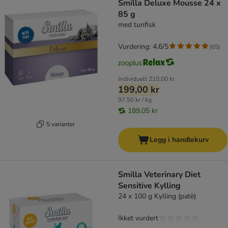
Smilla Deluxe Mousse 24 x
85 g
med tunfisk
Vurdering: 4.6/5
(
65
)
Individuelt
210,00 kr
199,00 kr
97,50 kr / kg
189,05 kr
5 varianter
Legg i handlekurv
Smilla Veterinary Diet
Sensitive Kylling
24 x 100 g Kylling (patè)
Ikket vurdert