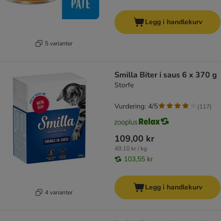
Legg i handlekurv
5 varianter
Smilla Biter i saus 6 x 370 g
Storfe
Vurdering: 4/5
(
117
)
109,00 kr
49,10 kr / kg
103,55 kr
Legg i handlekurv
4 varianter