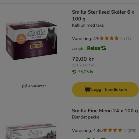
Smilla Sterilised Skåler 6 x
100 g
Kalkun med laks
Vurdering: 4/5
(
71
)
79,00 kr
131,70 kr / kg
75,05 kr
4 varianter
Legg i handlekurv
Smilla Fine Menu 24 x 100 g
Blandet pakke
Vurdering: 4.3/5
(
275
)