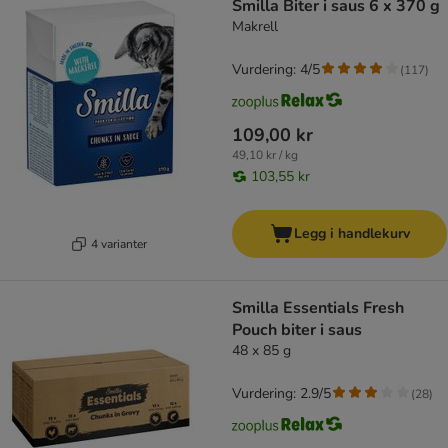
Smilla Biter i saus 6 x 370 g
Makrell
Vurdering: 4/5
(
117
)
109,00 kr
49,10 kr / kg
103,55 kr
Legg i handlekurv
4 varianter
Smilla Essentials Fresh
Pouch biter i saus
48 x 85 g
Vurdering: 2.9/5
(
28
)