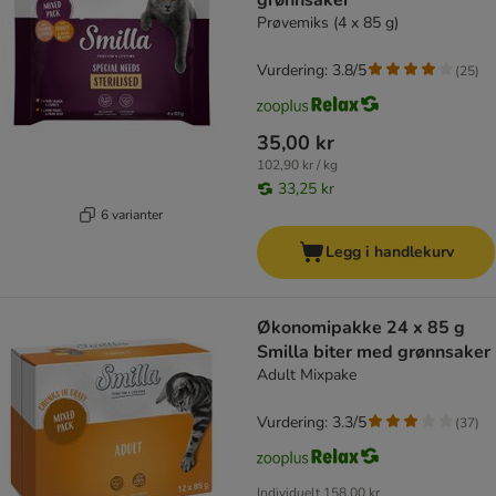
grønnsaker
Prøvemiks (4 x 85 g)
Vurdering: 3.8/5
(
25
)
35,00 kr
102,90 kr / kg
33,25 kr
6 varianter
Legg i handlekurv
Økonomipakke 24 x 85 g
Smilla biter med grønnsaker
Adult Mixpake
Vurdering: 3.3/5
(
37
)
Individuelt
158,00 kr