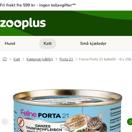
Fri frakt fra 599 kr - ingen tollavgifter**
Hund
Katt
Små kjæledyr
Åpne kategorimeny: Hund
Åpne kategorimeny: Katt
Katt
Kattemat (våtfôr)
Porta 21
Feline Porta 21 kattefôr - 6 x 156