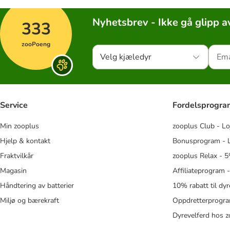
Nyhetsbrev - Ikke gå glipp a
333
zooPoeng
Velg kjæledyr
Service
Fordelsprogr
Min zooplus
zooplus Club - Lo
Hjelp & kontakt
Bonusprogram - L
Fraktvilkår
zooplus Relax - 5
Magasin
Affiliateprogram 
Håndtering av batterier
10% rabatt til dy
Miljø og bærekraft
Oppdretterprogra
Dyrevelferd hos 