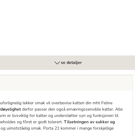
 x 100 g
se detaljer
 uforlignelig lekker smak vil overbevise katten din mht Feline
rdøyelighet
derfor passer den også ernæringssensible katter. Alle
urin er livsviktig for katter og understøtter syn og funksjonen til
 beholdes og fôret er godt tolerert.
Tilsetningen av sukker og
g og uimotståelig smak. Porta 21 kommer i mange forskjellige