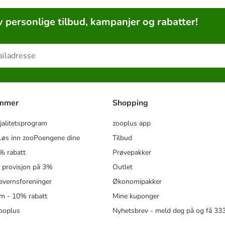
v personlige tilbud, kampanjer og rabatter!
ammer
Shopping
jalitetsprogram
zooplus app
øs inn zooPoengene dine
Tilbud
% rabatt
Prøvepakker
- provisjon på 3%
Outlet
revernsforeninger
Økonomipakker
m - 10% rabatt
Mine kuponger
zooplus
Nyhetsbrev - meld deg på og få 3