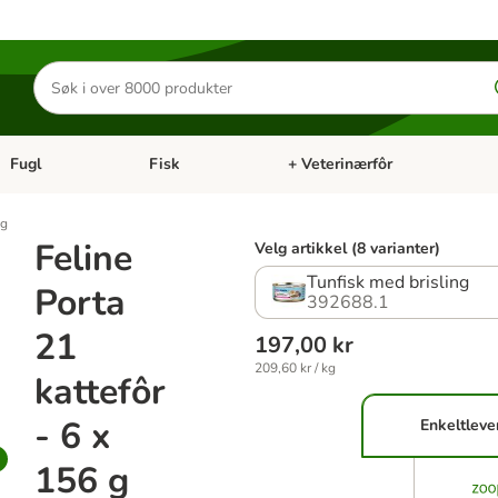
Søk
etter
produkter
Fugl
Fisk
+ Veterinærfôr
Åpne kategorimeny: Små kjæledyr
Åpne kategorimeny: Fugl
Åpne kategorimeny: Fisk
Åp
 g
Feline
Velg artikkel (8 varianter)
Tunfisk med brisling
Porta
392688.1
21
197,00 kr
209,60 kr / kg
kattefôr
- 6 x
Enkeltleve
156 g