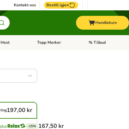
Kontakt oss
Bestill igjen
Handlekurv
Hest
Topp Merker
% Tilbud
ne kategorimeny: + Veterinærfôr
Åpne kategorimeny: Hest
Åpne kategorimeny: Top
197,00 kr
ring
167,50 kr
-15%