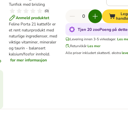
Tunfisk med brisling
(
0
)
Leg
Anmeld produktet
handl
Feline Porta 21 kattefôr er
Tjen 20 zooPoeng på dette
et rent naturprodukt med
naturlige ingredienser, med
Levering innen 3-5 virkedager.
Les m
viktige vitaminer, mineraler
Returvilkår
Les mer
og taurin - balansert
Alle priser inkludert skatt
evtl. ekstra
lev
kalsium/fosfor innhold.
for mer informasjon