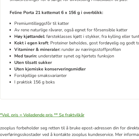
Feline Porta 21 kattemat 6 x 156 g i overblikk:
Premiumtilleggsfôr til katter
Av rene naturlige råvarer, også egnet for fôrsensible katter
Høy kjøttandel:
førsteklasses kjøtt i stykker, fra kylling eller tun
Kokt i egen kraft
: Proteiner beholdes, gost fordøyelig og godt t
Vitaminer & mineraler:
runder av næringsstoffprofilen
Med taurin:
understøtter synet og hjertets funksjon
Uten tilsatt sukker
Uten kjemiske konserveringsmidler
Forskjellige smaksvarianter
I praktisk 156 g boks
*Veil. pris = Veiledende pris **
Se fraktvilkår
zooplus forbeholder seg retten til å bruke epost-adressen din for direkt
overføringsskostader ved å kontakte zooplus kundeservice. Mer informa