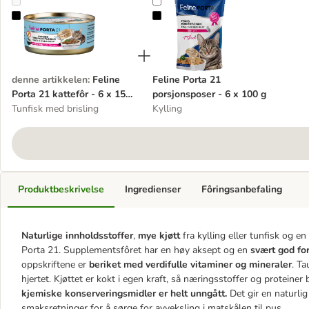
Feline Porta 21 kattefôr - 6 x 156 g
Feline Porta 21 porsjonsposer - 6
denne artikkelen
:
Feline
Feline Porta 21
Porta 21 kattefôr - 6 x 156
porsjonsposer - 6 x 100 g
g
Tunfisk med brisling
Kylling
Produktbeskrivelse
Ingredienser
Fôringsanbefaling
Naturlige innholdsstoffer
,
mye kjøtt
fra kylling eller tunfisk og en
Porta 21. Supplementsfôret har en høy aksept og en
svært god fo
oppskriftene er
beriket med verdifulle vitaminer og mineraler
. Ta
hjertet. Kjøttet er kokt i egen kraft, så næringsstoffer og proteiner
kjemiske konserveringsmidler er helt unngått.
Det gir en naturli
smaksretninger for å sørge for avveksling i matskålen til pus.