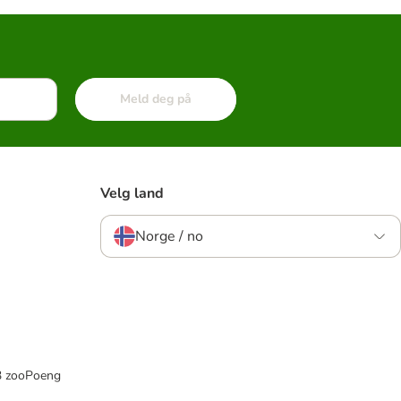
Meld deg på
Velg land
Norge / no
33 zooPoeng