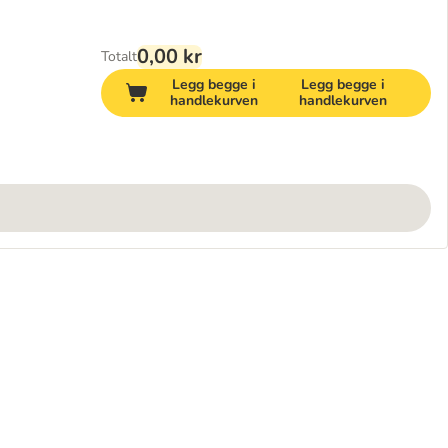
0,00 kr
Totalt
Legg begge i
Legg begge i
handlekurven
handlekurven