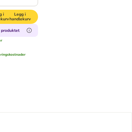
g i
Legg i
ekurv
handlekurv
 produktet
er
eringskostnader