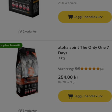
2,90 kr / piece
Legg i handlekurv
2 varianter
ooplus favoritt
alpha spirit The Only One 7
Days
3 kg
Vurdering: 5/5
(
4
)
254,00 kr
84,70 kr / kg
Legg i handlekurv
3 varianter