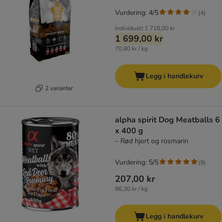
Vurdering: 4/5
(
4
)
Individuelt
1 718,00 kr
1 699,00 kr
70,80 kr / kg
Legg i handlekurv
2 varianter
alpha spirit Dog Meatballs 6
x 400 g
– Rød hjort og rosmarin
Vurdering: 5/5
(
9
)
207,00 kr
86,30 kr / kg
Legg i handlekurv