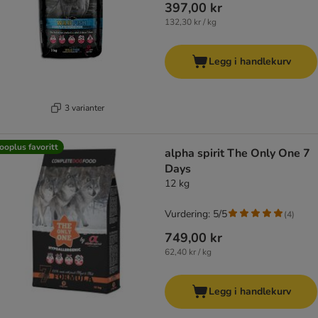
397,00 kr
132,30 kr / kg
Legg i handlekurv
3 varianter
ooplus favoritt
alpha spirit The Only One 7
Days
12 kg
Vurdering: 5/5
(
4
)
749,00 kr
62,40 kr / kg
Legg i handlekurv