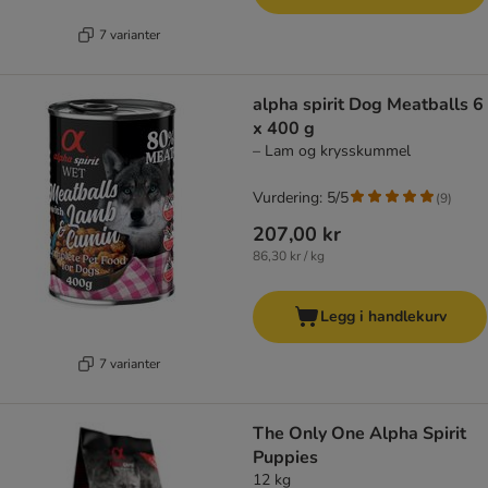
7 varianter
alpha spirit Dog Meatballs 6
x 400 g
– Lam og krysskummel
Vurdering: 5/5
(
9
)
207,00 kr
86,30 kr / kg
Legg i handlekurv
7 varianter
The Only One Alpha Spirit
Puppies
12 kg