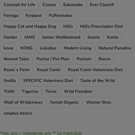
Concept for Life
Cosma
Eukanuba
Ever Clean®
Feringa
Ferplast
FURminator
Happy Cat and Happy Dog
Hill's
Hill's Prescripton Diet
Hunter
IAMS
James Wellbeloved
Josera
Karlie
kooa
KONG
Lukullus
Modern Living
Natural Paradise
Nomad Tales
Purina / Pro Plan
Purizon
Rocco
Rosie`s Farm
Royal Canin
Royal Canin Veterinary Diet
Smilla
SPECIFIC Veterinary Diet
Taste of the Wild
TIAKI
Tigerino
Trixie
Wild Freedom
Wolf of Wilderness
Yarrah Organic
Warner Bros
zooplus basics
*Veil. pris = Veiledende pris **
Se fraktvilkår