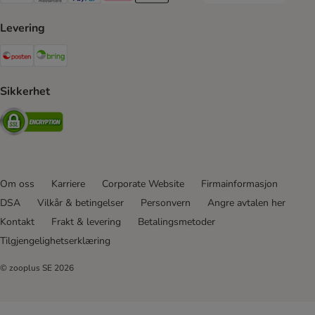
Levering
Posten Shipping Method
Bring Shipping Method
Sikkerhet
Security
Om oss
Karriere
Corporate Website
Firmainformasjon
DSA
Vilkår & betingelser
Personvern
Angre avtalen her
Kontakt
Frakt & levering
Betalingsmetoder
Tilgjengelighetserklæring
© zooplus SE
2026