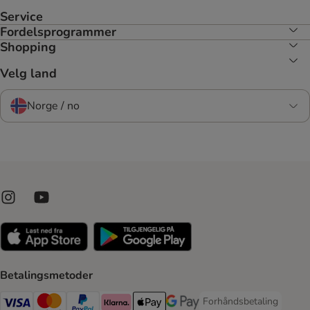
Service
Fordelsprogrammer
Shopping
Velg land
Norge / no
Betalingsmetoder
Forhåndsbetaling
Forhåndsbetaling Paym
Visa Payment Method
Mastercard Payment Method
PayPal Payment Method
Klarna Payment Method
Apple Pay Payment Method
Google Pay Payment Method