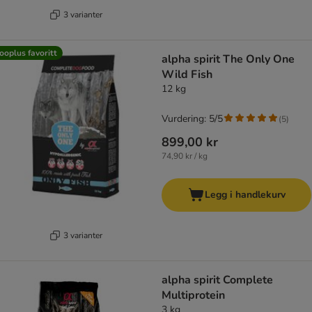
3 varianter
ooplus favoritt
alpha spirit The Only One
Wild Fish
12 kg
Vurdering: 5/5
(
5
)
899,00 kr
74,90 kr / kg
Legg i handlekurv
3 varianter
alpha spirit Complete
Multiprotein
3 kg