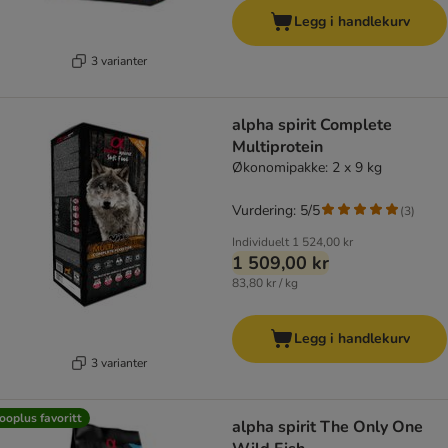
Legg i handlekurv
3 varianter
alpha spirit Complete
Multiprotein
Økonomipakke: 2 x 9 kg
Vurdering: 5/5
(
3
)
Individuelt
1 524,00 kr
1 509,00 kr
83,80 kr / kg
Legg i handlekurv
3 varianter
ooplus favoritt
alpha spirit The Only One