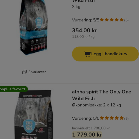
Wild Fish
3 kg
Vurdering: 5/5
(
5
)
354,00 kr
118,00 kr / kg
Legg i handlekurv
3 varianter
ooplus favoritt
alpha spirit The Only One
Wild Fish
Økonomipakke: 2 x 12 kg
Vurdering: 5/5
(
5
)
Individuelt
1 798,00 kr
1 779,00 kr