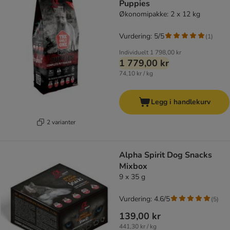
Puppies
Økonomipakke: 2 x 12 kg
Vurdering: 5/5
(
1
)
Individuelt
1 798,00 kr
1 779,00 kr
74,10 kr / kg
Legg i handlekurv
2 varianter
Alpha Spirit Dog Snacks
Mixbox
9 x 35 g
Vurdering: 4.6/5
(
5
)
139,00 kr
441,30 kr / kg