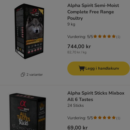
Alpha Spirit Semi-Moist
Complete Free Range
Poultry
9 kg
Vurdering: 5/5
(
1
)
744,00 kr
82,70 kr / kg
Legg i handlekurv
2 varianter
Alpha Spirit Sticks Mixbox
All 6 Tastes
24 Sticks
Vurdering: 5/5
(
1
)
69,00 kr