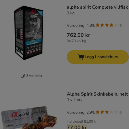
alpha spirit Complete villfisk
9 kg
Vurdering: 4.3/5
(
6
)
762,00 kr
84,70 kr / kg
Legg i handlekurv
3 varianter
Alpha Spirit Skinkebein, helt
3 x 1 stk
Vurdering: 2.9/5
(
9
)
Individuelt
81,00 kr
77,00 kr