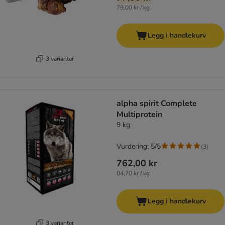
79,00 kr / kg
Legg i handlekurv
3 varianter
alpha spirit Complete
Multiprotein
9 kg
Vurdering: 5/5
(
3
)
762,00 kr
84,70 kr / kg
Legg i handlekurv
3 varianter