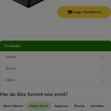
Legg i handlekurv
Til hunder
Snacks
Tørrfôr
Våtfôr
Har du ikke funnet noe ennå?
Almo Nature
Alpha Spirit
Applaws
Bozita
briantos