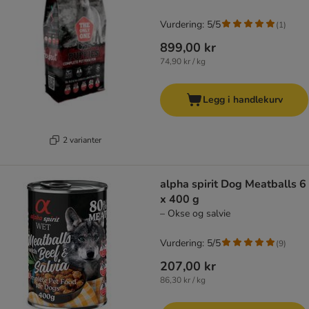
Vurdering: 5/5
(
1
)
899,00 kr
74,90 kr / kg
Legg i handlekurv
2 varianter
alpha spirit Dog Meatballs 6
x 400 g
– Okse og salvie
Vurdering: 5/5
(
9
)
207,00 kr
86,30 kr / kg