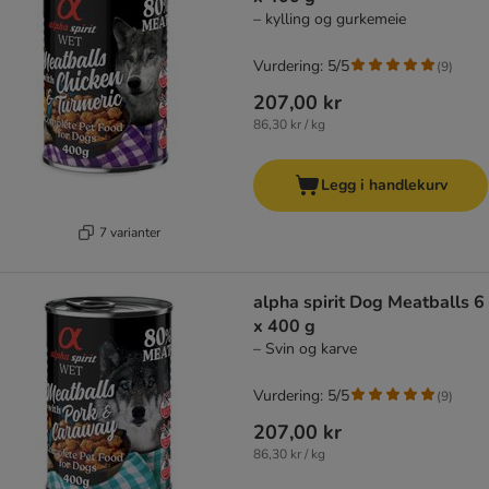
– kylling og gurkemeie
Vurdering: 5/5
(
9
)
207,00 kr
86,30 kr / kg
Legg i handlekurv
7 varianter
alpha spirit Dog Meatballs 6
x 400 g
– Svin og karve
Vurdering: 5/5
(
9
)
207,00 kr
86,30 kr / kg