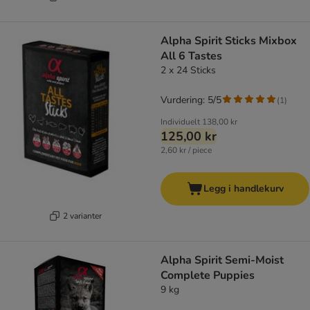
Alpha Spirit Sticks Mixbox
All 6 Tastes
2 x 24 Sticks
Vurdering: 5/5
(
1
)
Individuelt
138,00 kr
125,00 kr
2,60 kr / piece
Legg i handlekurv
2 varianter
Alpha Spirit Semi-Moist
Complete Puppies
9 kg