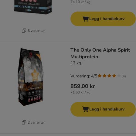
74,10 kr / kg
Legg i handlekurv
3 varianter
The Only One Alpha Spirit
Multiprotein
12 kg
Vurdering: 4/5
(
4
)
859,00 kr
71,60 kr / kg
Legg i handlekurv
2 varianter