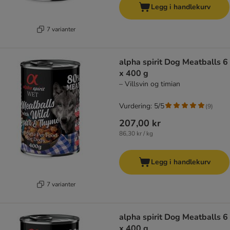
Legg i handlekurv
7 varianter
alpha spirit Dog Meatballs 6
x 400 g
– Villsvin og timian
Vurdering: 5/5
(
9
)
207,00 kr
86,30 kr / kg
Legg i handlekurv
7 varianter
alpha spirit Dog Meatballs 6
x 400 g