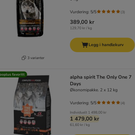
Vurdering: 5/5
(
3
)
389,00 kr
129,70 kr / kg
Legg i handlekurv
3 varianter
ooplus favoritt
alpha spirit The Only One 7
Days
Økonomipakke. 2 x 12 kg
Vurdering: 5/5
(
4
)
Individuelt
1 498,00 kr
1 479,00 kr
61,60 kr / kg