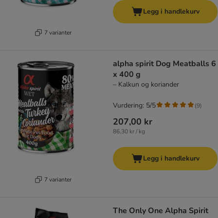
Legg i handlekurv
7 varianter
alpha spirit Dog Meatballs 6
x 400 g
– Kalkun og koriander
Vurdering: 5/5
(
9
)
207,00 kr
86,30 kr / kg
Legg i handlekurv
7 varianter
The Only One Alpha Spirit