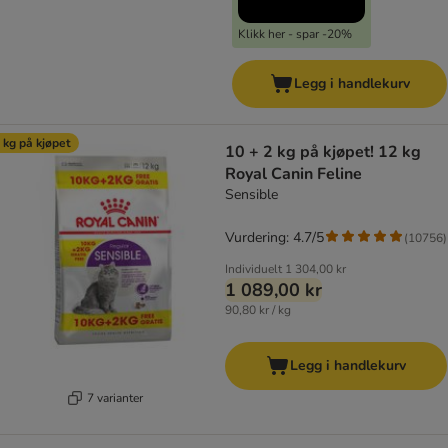
Klikk her - spar -20%
Legg i handlekurv
 kg på kjøpet
10 + 2 kg på kjøpet! 12 kg
Royal Canin Feline
Sensible
Vurdering: 4.7/5
(
10756
)
Individuelt
1 304,00 kr
1 089,00 kr
90,80 kr / kg
Legg i handlekurv
7 varianter