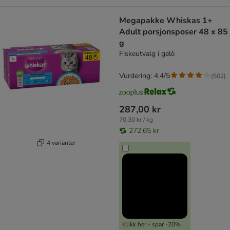
Megapakke Whiskas 1+
Adult porsjonsposer 48 x 85
g
Fiskeutvalg i gelè
Vurdering: 4.4/5
(
502
)
287,00 kr
70,30 kr / kg
272,65 kr
4 varianter
Klikk her - spar -20%