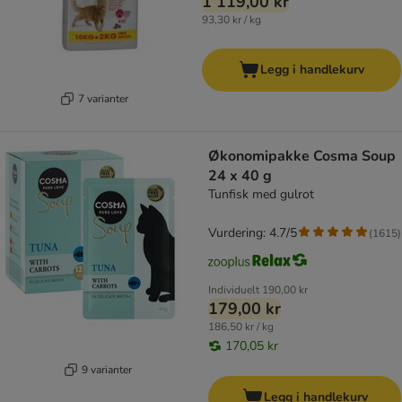
1 119,00 kr
93,30 kr / kg
Legg i handlekurv
7 varianter
Økonomipakke Cosma Soup
24 x 40 g
Tunfisk med gulrot
Vurdering: 4.7/5
(
1615
)
Individuelt
190,00 kr
179,00 kr
186,50 kr / kg
170,05 kr
9 varianter
Legg i handlekurv