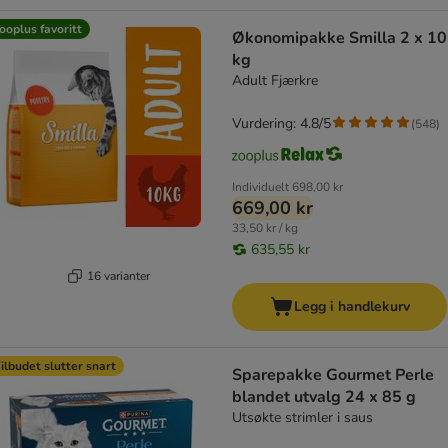
ooplus favoritt
Økonomipakke Smilla 2 x 10
kg
Adult Fjærkre
Vurdering: 4.8/5
(
548
)
Individuelt
698,00 kr
669,00 kr
33,50 kr / kg
635,55 kr
16 varianter
Legg i handlekurv
ilbudet slutter snart
Sparepakke Gourmet Perle
blandet utvalg 24 x 85 g
Utsøkte strimler i saus