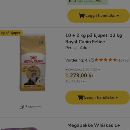
Klikk her - spar -20%
Legg i handlekurv
 kg på kjøpet
10 + 2 kg på kjøpet! 12 kg
Royal Canin Feline
Persian Adult
Vurdering: 4.7/5
(
10756
)
Individuelt
1 534,00 kr
1 279,00 kr
106,60 kr / kg
Legg i handlekurv
7 varianter
Megapakke Whiskas 1+