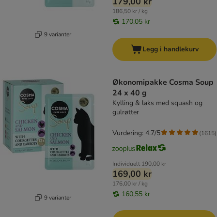
179,00 kr
186,50 kr / kg
170,05 kr
9 varianter
Legg i handlekurv
Økonomipakke Cosma Soup
24 x 40 g
Kylling & laks med squash og
gulrøtter
Vurdering: 4.7/5
(
1615
)
Individuelt
190,00 kr
169,00 kr
176,00 kr / kg
160,55 kr
9 varianter