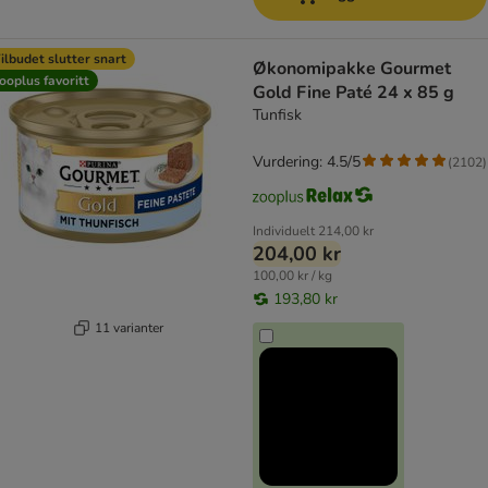
ilbudet slutter snart
Økonomipakke Gourmet
ooplus favoritt
Gold Fine Paté 24 x 85 g
Tunfisk
Vurdering: 4.5/5
(
2102
)
Individuelt
214,00 kr
204,00 kr
100,00 kr / kg
193,80 kr
11 varianter