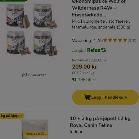
Økonomipakke Wolf of
Wilderness RAW -
Frysetørkede
premiumsnacks
Mix: kyllinghjerter, storfelever,
lammelunge, andehals (300 g)
Vurdering: 4.7/5
(
319
)
Individuelt
232,00 kr
209,00 kr
696,70 kr / kg
6 varianter
198,55 kr
Legg i handlekurv
 kg på kjøpet
10 + 2 kg på kjøpet! 12 kg
Royal Canin Feline
Indoor