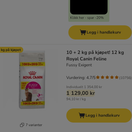
Klikk her - spar -20%
Legg i handlekurv
 kg på kjøpet
10 + 2 kg på kjøpet! 12 kg
Royal Canin Feline
Fussy Exigent
Vurdering: 4.7/5
(
10756
)
Individuelt
1 354,00 kr
1 129,00 kr
94,10 kr / kg
Legg i handlekurv
7 varianter