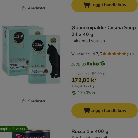
Legg i handlekurv
4 varianter
Økonomipakke Cosma Soup
24 x 40 g
Laks med squash
Vurdering: 4.7/5
(
1615
)
Individuelt
190,00 kr
179,00 kr
186,50 kr / kg
170,05 kr
9 varianter
Legg i handlekurv
ooplus favoritt
Rocco 1 x 400 g
Storfekjøtt med vilt