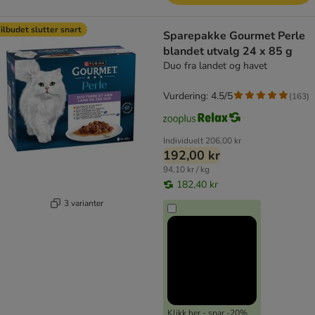
ilbudet slutter snart
Sparepakke Gourmet Perle
blandet utvalg 24 x 85 g
Duo fra landet og havet
Vurdering: 4.5/5
(
163
)
Individuelt
206,00 kr
192,00 kr
94,10 kr / kg
182,40 kr
3 varianter
Klikk her - spar -20%