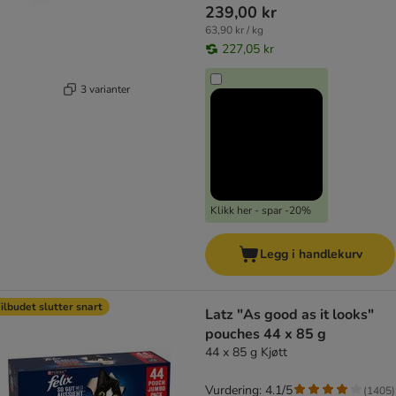
239,00 kr
63,90 kr / kg
227,05 kr
3 varianter
Klikk her - spar -20%
Legg i handlekurv
ilbudet slutter snart
Latz "As good as it looks"
pouches 44 x 85 g
44 x 85 g Kjøtt
Vurdering: 4.1/5
(
1405
)