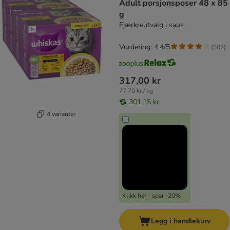
Adult porsjonsposer 48 x 85
g
Fjærkreutvalg i saus
Vurdering: 4.4/5
(
502
)
317,00 kr
77,70 kr / kg
301,15 kr
4 varianter
Klikk her - spar -20%
Legg i handlekurv