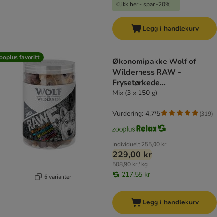
Klikk her - spar -20%
Legg i handlekurv
ooplus favoritt
Økonomipakke Wolf of
Wilderness RAW -
Frysetørkede
premiumsnacks
Mix (3 x 150 g)
Vurdering: 4.7/5
(
319
)
Individuelt
255,00 kr
229,00 kr
508,90 kr / kg
217,55 kr
6 varianter
Legg i handlekurv