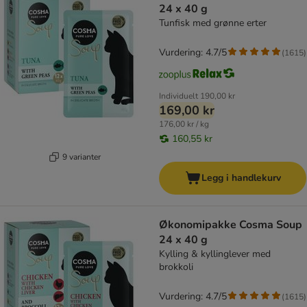
24 x 40 g
Tunfisk med grønne erter
Vurdering: 4.7/5
(
1615
)
Individuelt
190,00 kr
169,00 kr
176,00 kr / kg
160,55 kr
9 varianter
Legg i handlekurv
Økonomipakke Cosma Soup
24 x 40 g
Kylling & kyllinglever med
brokkoli
Vurdering: 4.7/5
(
1615
)