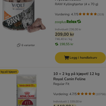
premiumsnacks
RAW Kyllinghjerter (4 x 70 g)
Vurdering: 4.7/5
(
319
)
Individuelt
236,00 kr
209,00 kr
746,40 kr / kg
198,55 kr
6 varianter
Legg i handlekurv
 kg på kjøpet
10 + 2 kg på kjøpet! 12 kg
Royal Canin Feline
Regular Fit
Vurdering: 4.7/5
(
10756
)
Individuelt
1 339,00 kr