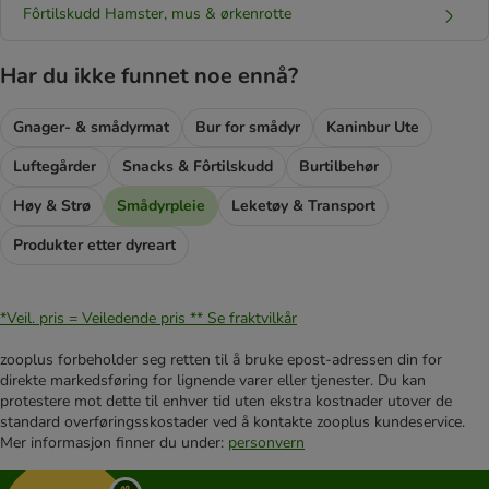
Fôrtilskudd Hamster, mus & ørkenrotte
Har du ikke funnet noe ennå?
Gnager- & smådyrmat
Bur for smådyr
Kaninbur Ute
Luftegårder
Snacks & Fôrtilskudd
Burtilbehør
Høy & Strø
Smådyrpleie
Leketøy & Transport
Produkter etter dyreart
*Veil. pris = Veiledende pris **
Se fraktvilkår
zooplus forbeholder seg retten til å bruke epost-adressen din for
direkte markedsføring for lignende varer eller tjenester. Du kan
protestere mot dette til enhver tid uten ekstra kostnader utover de
standard overføringsskostader ved å kontakte zooplus kundeservice.
Mer informasjon finner du under:
personvern