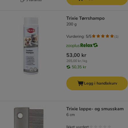
Trixie Tørrshampo
200 g
Vurdering: 5/5
(
1
)
53,00 kr
265,00 kr / kg
50,35 kr
Legg i handlekurv
Trixie loppe- og smusskam
6 cm
Ikket vurdert