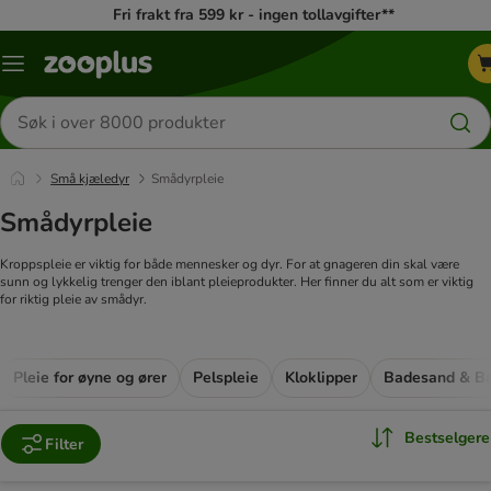
Fri frakt fra 599 kr - ingen tollavgifter**
Katalogmeny
Søk
etter
produkter
Små kjæledyr
Smådyrpleie
Smådyrpleie
Kroppspleie er viktig for både mennesker og dyr. For at gnageren din skal være
sunn og lykkelig trenger den iblant pleieprodukter. Her finner du alt som er viktig
for riktig pleie av smådyr.
Pleie for øyne og ører
Pelspleie
Kloklipper
Badesand & B
Bestselgere
Filter