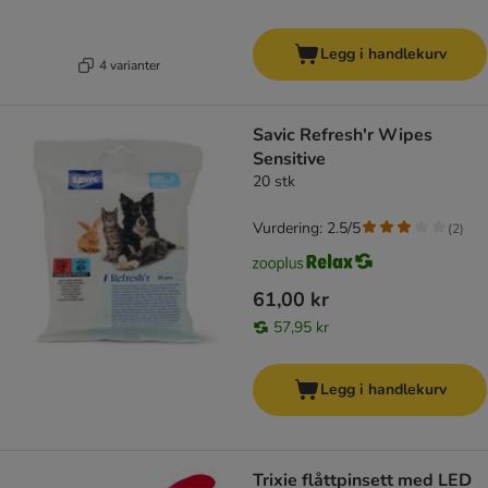
Legg i handlekurv
4 varianter
Savic Refresh'r Wipes
Sensitive
20 stk
Vurdering: 2.5/5
(
2
)
61,00 kr
57,95 kr
Legg i handlekurv
Trixie flåttpinsett med LED