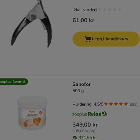
Ikket vurdert
61,00 kr
Legg i handlekurv
ooplus favoritt
Sanofor
500 g
Vurdering: 4.5/5
(
883
)
349,00 kr
698,00 kr / kg
331,55 kr