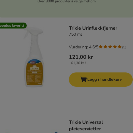
Over 8000 produkter å velge mellom
ooplus favoritt
Trixie Urinflekkfjerner
750 ml
Vurdering: 4.6/5
(
5
)
121,00 kr
161,30 kr / l
Legg i handlekurv
Trixie Universal
pleieservietter