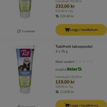
Individuelt
252,00 kr
232,00 kr
515,60 kr / kg
220,40 kr
Legg i handlekurv
3 varianter
Tubifrett laksepostei
3 x 75 g
Ikket vurdert
Individuelt
126,00 kr
119,00 kr
528,90 kr / kg
113,05 kr
Legg i handlekurv
3 varianter