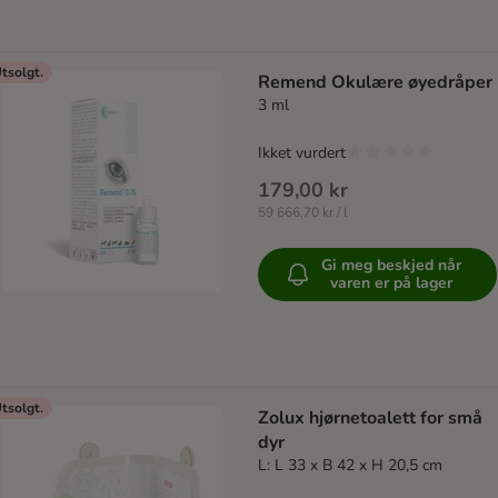
tsolgt.
Remend Okulære øyedråper
3 ml
Ikket vurdert
179,00 kr
59 666,70 kr / l
Gi meg beskjed når
varen er på lager
tsolgt.
Zolux hjørnetoalett for små
dyr
L: L 33 x B 42 x H 20,5 cm