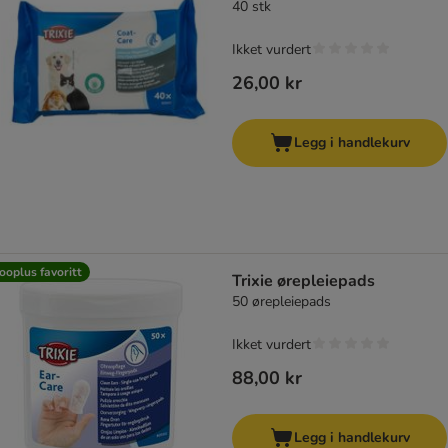
40 stk
Ikket vurdert
26,00 kr
Legg i handlekurv
ooplus favoritt
Trixie ørepleiepads
50 ørepleiepads
Ikket vurdert
88,00 kr
Legg i handlekurv