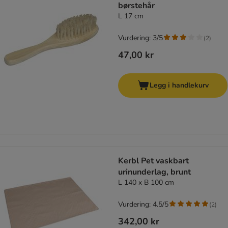
børstehår
L 17 cm
Vurdering: 3/5
(
2
)
47,00 kr
Legg i handlekurv
Kerbl Pet vaskbart
urinunderlag, brunt
L 140 x B 100 cm
Vurdering: 4.5/5
(
2
)
342,00 kr