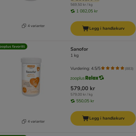
569,50 kr / kg
1 082,05 kr
4 varianter
Legg i handlekurv
ooplus favoritt
Sanofor
1 kg
Vurdering: 4.5/5
(
883
)
579,00 kr
579,00 kr / kg
550,05 kr
Legg i handlekurv
4 varianter