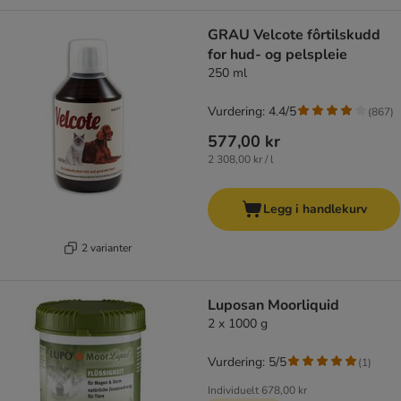
GRAU Velcote fôrtilskudd
for hud- og pelspleie
250 ml
Vurdering: 4.4/5
(
867
)
577,00 kr
2 308,00 kr / l
Legg i handlekurv
2 varianter
Luposan Moorliquid
2 x 1000 g
Vurdering: 5/5
(
1
)
Individuelt
678,00 kr