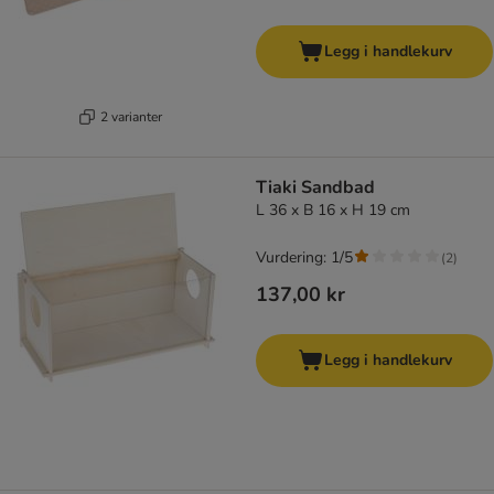
Legg i handlekurv
2 varianter
Tiaki Sandbad
L 36 x B 16 x H 19 cm
Vurdering: 1/5
(
2
)
137,00 kr
Legg i handlekurv