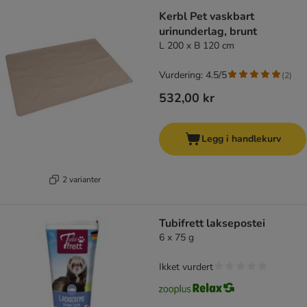
Kerbl Pet vaskbart
urinunderlag, brunt
L 200 x B 120 cm
Vurdering: 4.5/5
(
2
)
532,00 kr
Legg i handlekurv
2 varianter
Tubifrett laksepostei
6 x 75 g
Ikket vurdert