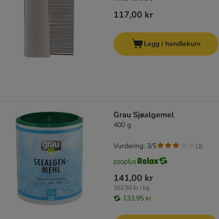
117,00 kr
Legg i handlekurv
Grau Sjøalgemel
400 g
Vurdering: 3/5
(
3
)
141,00 kr
352,50 kr / kg
133,95 kr