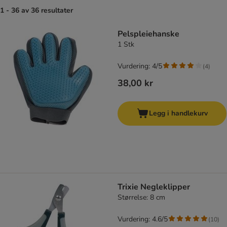
1 - 36 av 36 resultater
product items have been changed
Pelspleiehanske
1 Stk
Vurdering: 4/5
(
4
)
38,00 kr
Legg i handlekurv
Trixie Negleklipper
Størrelse: 8 cm
Vurdering: 4.6/5
(
10
)