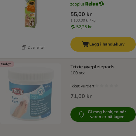
55,00 kr
1 100,00 kr / kg
52,25 kr
Legg i handlekurv
2 varianter
tsolgt.
Trixie øyepleiepads
100 stk
Ikket vurdert
71,00 kr
Gi meg beskjed når
varen er på lager