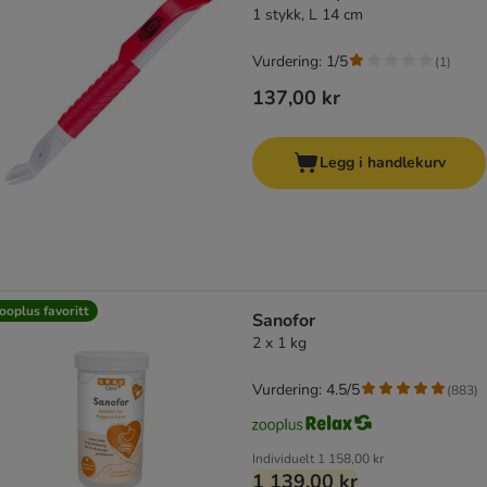
1 stykk, L 14 cm
Vurdering: 1/5
(
1
)
137,00 kr
Legg i handlekurv
ooplus favoritt
Sanofor
2 x 1 kg
Vurdering: 4.5/5
(
883
)
Individuelt
1 158,00 kr
1 139,00 kr