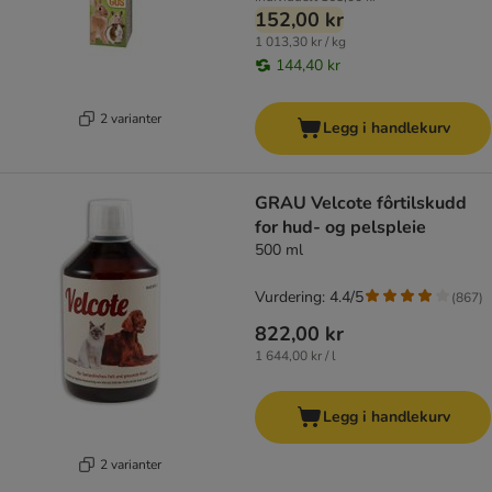
152,00 kr
1 013,30 kr / kg
144,40 kr
2 varianter
Legg i handlekurv
GRAU Velcote fôrtilskudd
for hud- og pelspleie
500 ml
Vurdering: 4.4/5
(
867
)
822,00 kr
1 644,00 kr / l
Legg i handlekurv
2 varianter