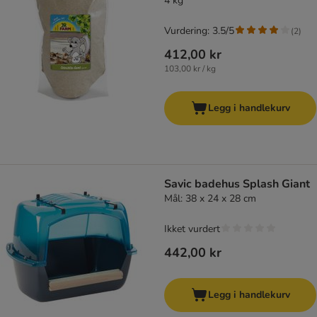
4 kg
Vurdering: 3.5/5
(
2
)
412,00 kr
103,00 kr / kg
Legg i handlekurv
Savic badehus Splash Giant
Mål: 38 x 24 x 28 cm
Ikket vurdert
442,00 kr
Legg i handlekurv