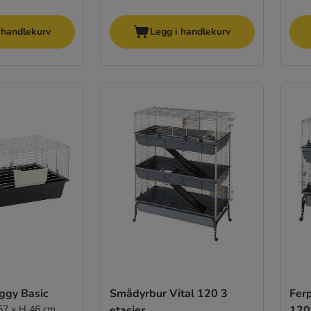
 handlekurv
Legg i handlekurv
ggy Basic
Smådyrbur Vital 120 3
Ferp
 57 x H 46 cm
etasjer
120,