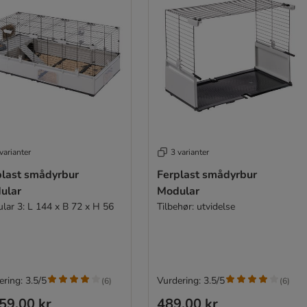
varianter
3 varianter
plast smådyrbur
Ferplast smådyrbur
ular
Modular
lar 3: L 144 x B 72 x H 56
Tilbehør: utvidelse
ring: 3.5/5
Vurdering: 3.5/5
(
6
)
(
6
)
59,00 kr
489,00 kr