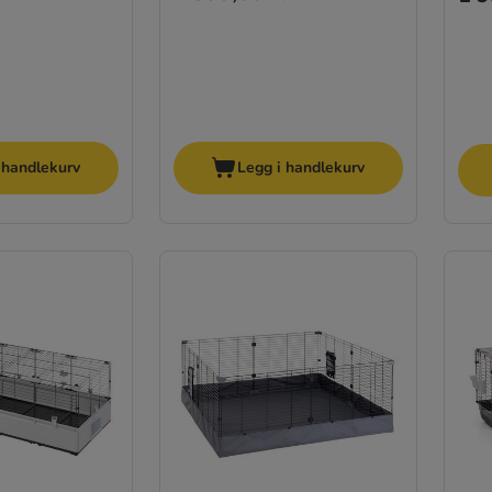
 handlekurv
Legg i handlekurv