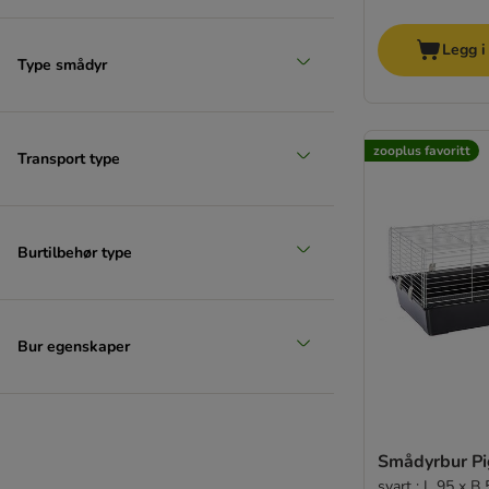
Legg i
Type smådyr
zooplus favoritt
Transport type
Burtilbehør type
Bur egenskaper
Smådyrbur Pi
svart : L 95 x B