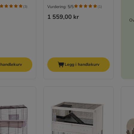
Vurdering: 5/5
(
3
)
(
1
)
1 559,00 kr
Ov
 handlekurv
Legg i handlekurv