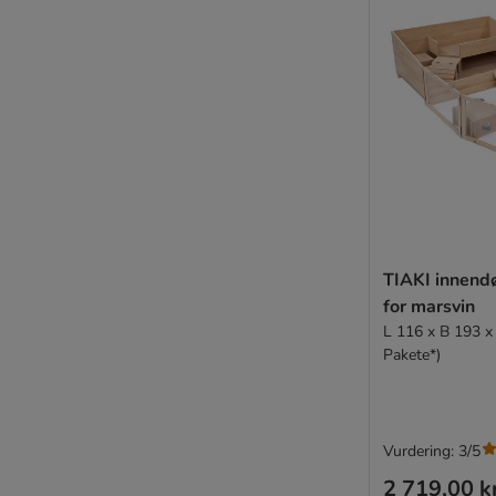
TIAKI innend
for marsvin
L 116 x B 193 x
Pakete*)
Vurdering: 3/5
2 719,00 k