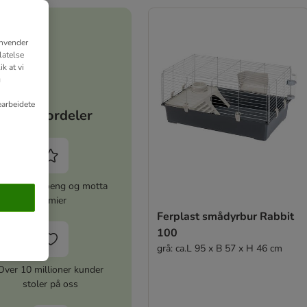
anvender
latelse
k at vi
g
earbeidete
Dine fordeler
amle zooPoeng og motta
premier
Ferplast smådyrbur Rabbit
100
grå: ca.L 95 x B 57 x H 46 cm
Over 10 millioner kunder
stoler på oss