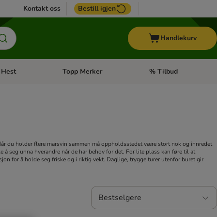
Kontakt oss
Bestill igjen
Handlekurv
Hest
Topp Merker
% Tilbud
ne kategorimeny: + Veterinærfôr
Åpne kategorimeny: Hest
Åpne kategorimeny: Top
. Når du holder flere marsvin sammen må oppholdsstedet være stort nok og innredet
e å seg unna hverandre når de har behov for det. For lite plass kan føre til at
n for å holde seg friske og i riktig vekt. Daglige, trygge turer utenfor buret gir
Bestselgere