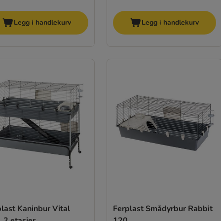
Legg i handlekurv
Legg i handlekurv
last Kaninbur Vital
Ferplast Smådyrbur Rabbit
 2 etasjer
120