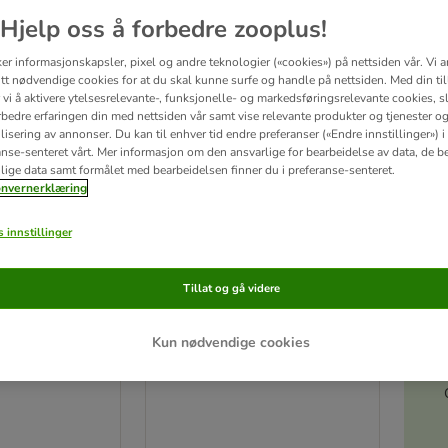
ve been changed
Hjelp oss å forbedre zooplus!
ker informasjonskapsler, pixel og andre teknologier («cookies») på nettsiden vår. Vi 
tt nødvendige cookies for at du skal kunne surfe og handle på nettsiden. Med din til
vi å aktivere ytelsesrelevante-, funksjonelle- og markedsføringsrelevante cookies, sli
rbedre erfaringen din med nettsiden vår samt vise relevante produkter og tjenester o
isering av annonser. Du kan til enhver tid endre preferanser («Endre innstillinger») i
anse-senteret vårt. Mer informasjon om den ansvarlige for bearbeidelse av data, de b
lige data samt formålet med bearbeidelsen finner du i preferanse-senteret.
nvernerklæring
 innstillinger
S
Tillat og gå videre
yrbur Maxi
Smådyrbur Ferplast Casita
120
Kun nødvendige cookies
 x B 59 x H 47
grå: L 119 x B 58 x H 61 cm