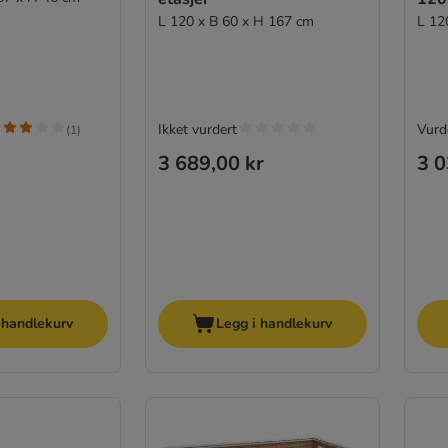
L 120 x B 60 x H 167 cm
L 12
Ikket vurdert
Vurde
(
1
)
3 689,00 kr
3 0
 handlekurv
Legg i handlekurv