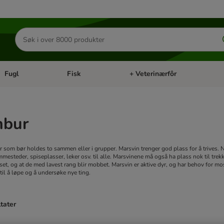
Søk
etter
produkter
Fugl
Fisk
+ Veterinærfôr
Åpne kategorimeny: Små kjæledyr
Åpne kategorimeny: Fugl
Åpne kategorimeny: Fisk
Åp
nbur
yr som bør holdes to sammen eller i grupper. Marsvin trenger god plass for å trives
emmesteder, spiseplasser, leker osv. til alle. Marsvinene må også ha plass nok til trekk
set, og at de med lavest rang blir mobbet. Marsvin er aktive dyr, og har behov for mosjo
il å løpe og å undersøke nye ting.
ltater