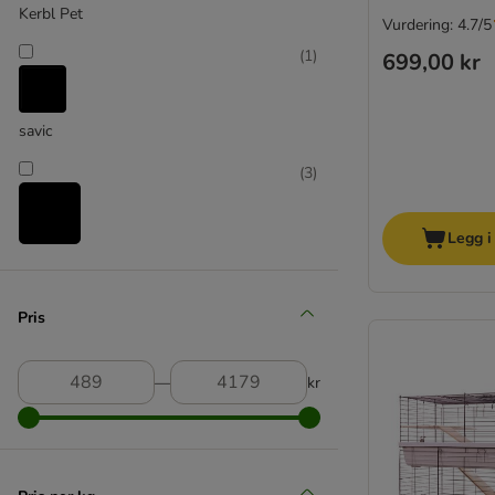
Kerbl Pet
Vurdering: 4.7/5
(
1
)
699,00 kr
savic
(
3
)
Legg i
skyline
(
2
)
Pris
―
kr
TIAKI