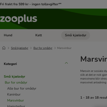
Fri frakt fra 599 kr - ingen tollavgifter**
Hund
Katt
Små kjæledyr
Åpne kategorimeny: Hund
Åpne kategorimeny: Katt
Små kjæledyr
Bur for smådyr
Marsvinbur
Marsvi
Kategori
Marsvin er sosiale d
slik at det er nok gj
Små kjæledyr
marsvinene blir stres
Bur for smådyr
marsvinet anledning t
Alle bur for smådyr
Kaninbur
1 - 18 av 18 resu
Marsvinbur
Hamsterbur