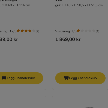
0 x B 60 x H 116 cm
grå: L 118 x B 58,5 x H 51,5 cm
ring: 3.7/5
Vurdering: 1/5
(
7
)
(
1
)
39,00 kr
1 869,00 kr
Legg i handlekurv
Legg i handlekurv