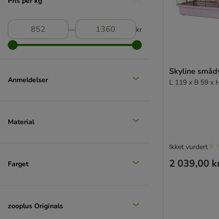
Pris per kg
―
kr
Skyline småd
Anmeldelser
L 119 x B 59 x 
Material
Ikket vurdert
2 039,00 k
Farget
zooplus Originals