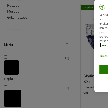
product items ha
Rottebur
zooplus favoritt
Musebur
Vi bru
Ørkenrottebur
absolu
ønsker 
kan fo
Ferplast
personl
Savic
prefer
person
Skyline
Merke
perso
Bur fra andre produsenter
Tilpass
(
11
)
Med hjul
Fleretasjes bur
Skyline småd
ferplast
XXL
mørkeblå: L 119
(
1
)
cm