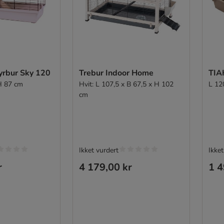
yrbur Sky 120
Trebur Indoor Home
TIA
H 87 cm
Hvit: L 107,5 x B 67,5 x H 102
L 12
cm
Ikket vurdert
Ikket
r
4 179,00 kr
1 4