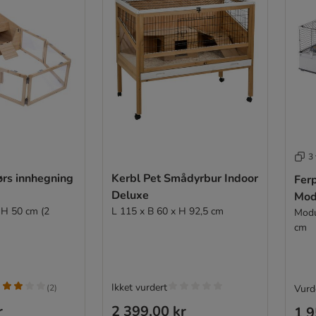
3 
ørs innhegning
Kerbl Pet Smådyrbur Indoor
Fer
Deluxe
Mod
 H 50 cm (2
L 115 x B 60 x H 92,5 cm
Modu
cm
Ikket vurdert
(
2
)
Vurde
r
2 399,00 kr
1 9