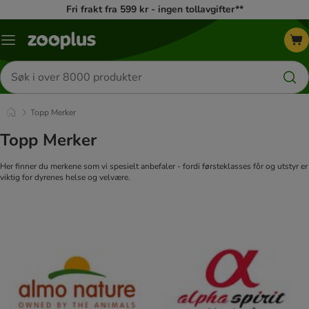
Fri frakt fra 599 kr - ingen tollavgifter**
Katalogmeny
Søk
etter
produkter
Topp Merker
Topp Merker
Her finner du merkene som vi spesielt anbefaler - fordi førsteklasses fôr og utstyr er
viktig for dyrenes helse og velvære.