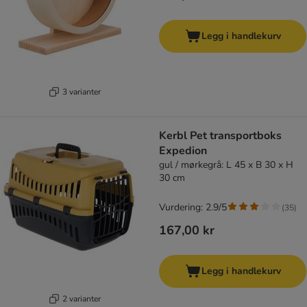
Legg i handlekurv
3 varianter
Kerbl Pet transportboks
Expedion
gul / mørkegrå: L 45 x B 30 x H
30 cm
Vurdering: 2.9/5
(
35
)
167,00 kr
Legg i handlekurv
2 varianter