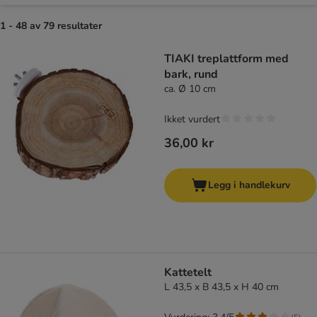
1 - 48 av 79 resultater
product items have been changed
TIAKI treplattform med
bark, rund
ca. Ø 10 cm
Ikket vurdert
36,00 kr
Legg i handlekurv
Kattetelt
L 43,5 x B 43,5 x H 40 cm