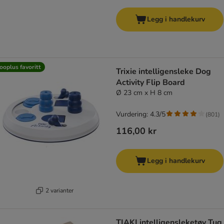
Legg i handlekurv
ooplus favoritt
Trixie intelligensleke Dog
Activity Flip Board
Ø 23 cm x H 8 cm
Vurdering: 4.3/5
(
801
)
116,00 kr
Legg i handlekurv
2 varianter
TIAKI intelligensleketøy Tug