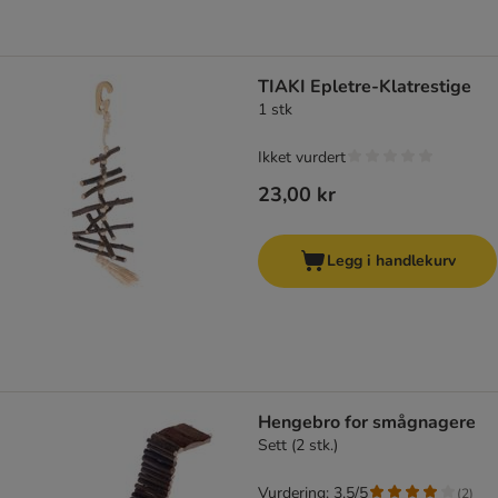
TIAKI Epletre-Klatrestige
1 stk
Ikket vurdert
23,00 kr
Legg i handlekurv
Hengebro for smågnagere
Sett (2 stk.)
Vurdering: 3.5/5
(
2
)