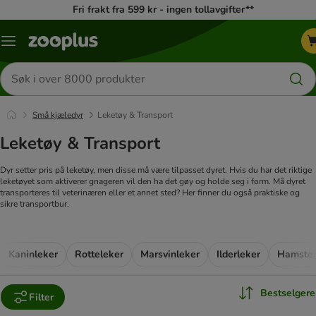
Fri frakt fra 599 kr - ingen tollavgifter**
Katalogmeny
Søk
etter
produkter
Små kjæledyr
Leketøy & Transport
Leketøy & Transport
Dyr setter pris på leketøy, men disse må være tilpasset dyret. Hvis du har det riktige
leketøyet som aktiverer gnageren vil den ha det gøy og holde seg i form. Må dyret
transporteres til veterinæren eller et annet sted? Her finner du også praktiske og
sikre transportbur.
Kaninleker
Rotteleker
Marsvinleker
Ilderleker
Hamster
Bestselgere
Filter