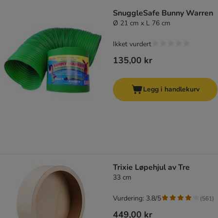
SnuggleSafe Bunny Warren
Ø 21 cm x L 76 cm
Ikket vurdert
135,00 kr
Legg i handlekurv
Trixie Løpehjul av Tre
33 cm
Vurdering: 3.8/5
(
561
)
449,00 kr