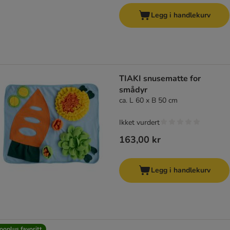
Legg i handlekurv
TIAKI snusematte for
smådyr
ca. L 60 x B 50 cm
Ikket vurdert
163,00 kr
Legg i handlekurv
ooplus favoritt