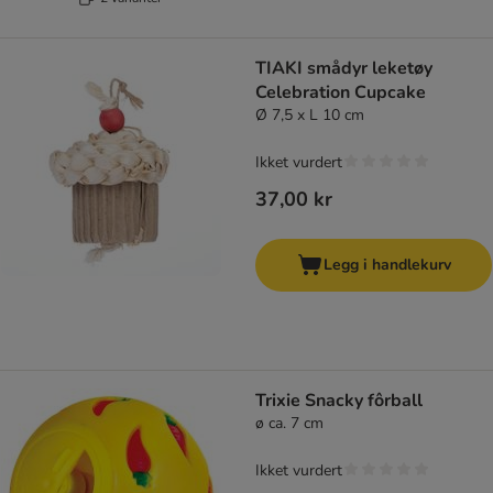
TIAKI smådyr leketøy
Celebration Cupcake
Ø 7,5 x L 10 cm
Ikket vurdert
37,00 kr
Legg i handlekurv
Trixie Snacky fôrball
ø ca. 7 cm
Ikket vurdert