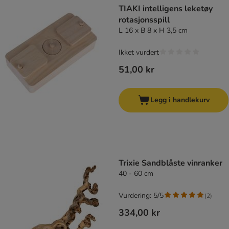
TIAKI intelligens leketøy
rotasjonsspill
L 16 x B 8 x H 3,5 cm
Ikket vurdert
51,00 kr
Legg i handlekurv
Trixie Sandblåste vinranker
40 - 60 cm
Vurdering: 5/5
(
2
)
334,00 kr