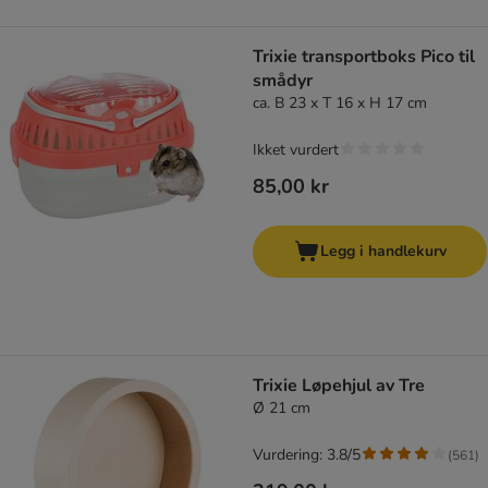
Trixie transportboks Pico til
smådyr
ca. B 23 x T 16 x H 17 cm
Ikket vurdert
85,00 kr
Legg i handlekurv
Trixie Løpehjul av Tre
Ø 21 cm
Vurdering: 3.8/5
(
561
)