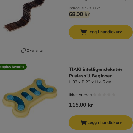
Individuelt
78,00 kr
68,00 kr
Legg i handlekurv
2 varianter
ooplus favoritt
TIAKI intelligensleketøy
Puslespill Beginner
L 33 x B 20 x H 4,5 cm
Ikket vurdert
115,00 kr
Legg i handlekurv