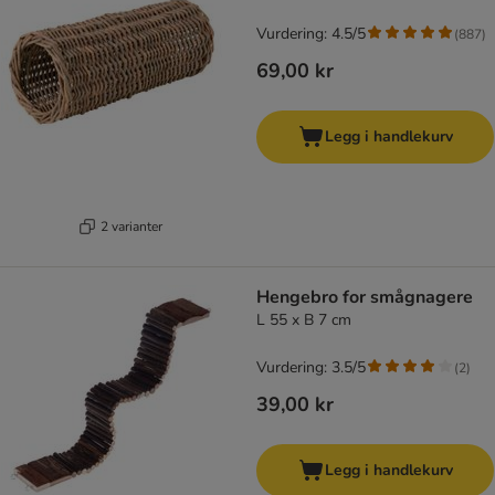
Vurdering: 4.5/5
(
887
)
69,00 kr
Legg i handlekurv
2 varianter
Hengebro for smågnagere
L 55 x B 7 cm
Vurdering: 3.5/5
(
2
)
39,00 kr
Legg i handlekurv