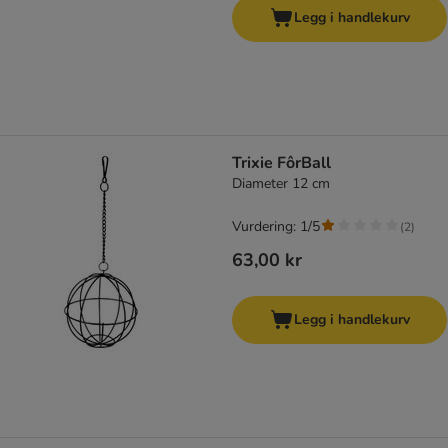
Legg i handlekurv
Trixie FôrBall
Diameter 12 cm
Vurdering: 1/5
(
2
)
63,00 kr
Legg i handlekurv