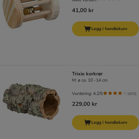
41,00 kr
Legg i handlekurv
Trixie korkrør
M: ø ca. 10 -14 cm
Vurdering: 4.2/5
(
603
)
229,00 kr
Legg i handlekurv