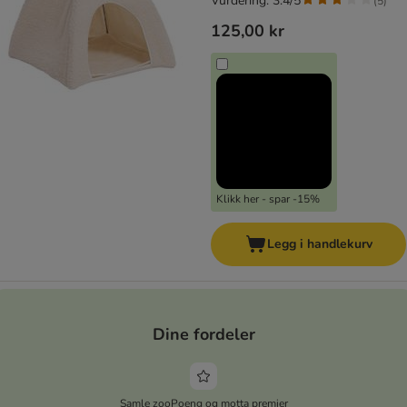
Vurdering: 3.4/5
(
5
)
125,00 kr
Klikk her - spar -15%
Legg i handlekurv
Dine fordeler
Samle zooPoeng og motta premier