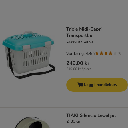
Trixie Midi-Capri
Transportbur
Lysegrå / turkis
Vurdering: 4.4/5
(
5
)
249,00 kr
249,00 kr / piece
Legg i handlekurv
TIAKI Silencio Løpehjul
Ø 30 cm