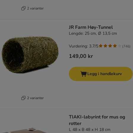
2 varianter
JR Farm Høy-Tunnel
Lengde: 25 cm, Ø 13,5 cm
Vurdering: 3.7/5
(
746
)
149,00 kr
Legg i handlekurv
2 varianter
TIAKI-labyrint for mus og
rotter
L 48 x B 48 x H 18 cm