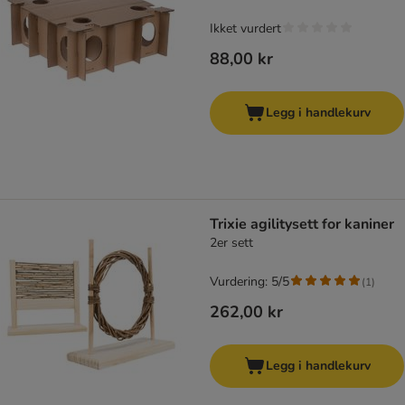
Ikket vurdert
88,00 kr
Legg i handlekurv
Trixie agilitysett for kaniner
2er sett
Vurdering: 5/5
(
1
)
262,00 kr
Legg i handlekurv