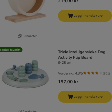
219,00 kr
Legg i handlekurv
3 varianter
ooplus favoritt
Trixie intelligensleke Dog
Activity Flip Board
Ø 28 cm
Vurdering: 4.3/5
(
801
)
197,00 kr
Legg i handlekurv
2 varianter