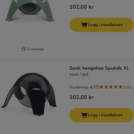
102,00 kr
Legg i handlekurv
2 varianter
Savic hengehus Sputnik XL
svart / grå
Vurdering: 4.7/5
(
430
)
102,00 kr
Legg i handlekurv