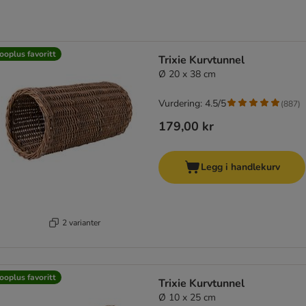
ooplus favoritt
Trixie Kurvtunnel
Ø 20 x 38 cm
Vurdering: 4.5/5
(
887
)
179,00 kr
Legg i handlekurv
2 varianter
ooplus favoritt
Trixie Kurvtunnel
Ø 10 x 25 cm