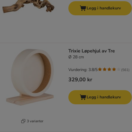
Legg i handlekurv
Trixie Løpehjul av Tre
Ø 28 cm
Vurdering: 3.8/5
(
561
)
329,00 kr
Legg i handlekurv
3 varianter