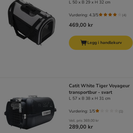
L 50 x B 29 x H 32 cm
Vurdering: 4.3/5
(
4
)
469,00 kr
Legg i handlekurv
Catit White Tiger Voyageur
transportbur - svart
L 57 x B 38 x H 31 cm
Vurdering: 1/5
(
1
)
Veil. pris
369,00 kr
289,00 kr