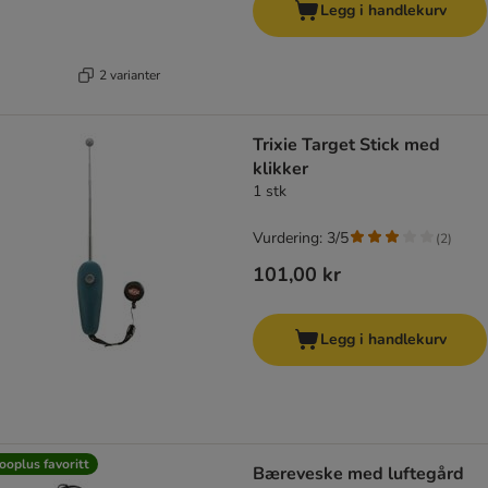
Legg i handlekurv
2 varianter
Trixie Target Stick med
klikker
1 stk
Vurdering: 3/5
(
2
)
101,00 kr
Legg i handlekurv
ooplus favoritt
Bæreveske med luftegård