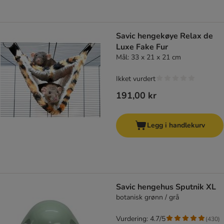
Savic hengekøye Relax de
Luxe Fake Fur
Mål: 33 x 21 x 21 cm
Ikket vurdert
191,00 kr
Legg i handlekurv
Savic hengehus Sputnik XL
botanisk grønn / grå
Vurdering: 4.7/5
(
430
)