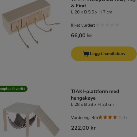
& Find
L 20 x B 5,5 x H 7 cm
Ikket vurdert
66,00 kr
Legg i handlekurv
ooplus favoritt
TIAKI-plattform med
hengekøye
L 28 x B 28 x H 23 cm
Vurdering: 4/5
(
1
)
222,00 kr