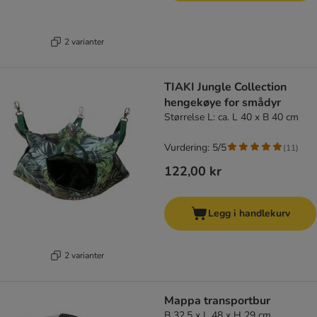
2 varianter
TIAKI Jungle Collection
hengekøye for smådyr
Størrelse L: ca. L 40 x B 40 cm
Vurdering: 5/5
(
11
)
122,00 kr
Legg i handlekurv
2 varianter
Mappa transportbur
B 32,5 x L 48 x H 29 cm