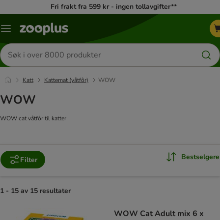
Fri frakt fra 599 kr - ingen tollavgifter**
Katalogmeny
Søk
etter
produkter
Katt
Kattemat (våtfôr)
WOW
WOW
WOW cat våtfôr til katter
Bestselgere
Filter
1 - 15 av 15 resultater
product items have been changed
WOW Cat Adult mix 6 x