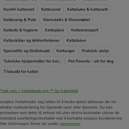
Kornfri kattemat
Kattesand
Katteluke & kattenett
Katteseng & Pute
Klorestativ & Kloremøbel
Kattedo & hygiene
Kattepleie
Kattetransport
Katteskåler og drikkefontener
Katteleker
Spesialfôr og fôrtilskudd
Kattunger
Praktisk utstyr
Tekniske hjelpemidler for katter
Pet Parents - alt for deg
Tilskudd for katter
*Veil. pris = Veiledende pris **
Se fraktvilkår
zooplus forbeholder seg retten til å bruke epost-adressen din for
direkte markedsføring for lignende varer eller tjenester. Du kan
protestere mot dette til enhver tid uten ekstra kostnader utover de
standard overføringsskostader ved å kontakte zooplus kundeservice.
Mer informasjon finner du under:
personvern