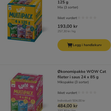
125 g
Mix (3 sorter)
Ikket vurdert
193,00 kr
257,30 kr / kg
Legg i handlekurv
Økonomipakke WOW Cat
fileter i saus 24 x 85 g
Mikspakke (3 sorter)
Ikket vurdert
Individuelt
504,00 kr
484,00 kr
237,30 kr / kg