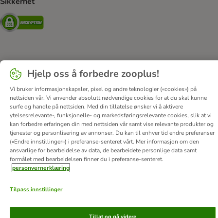
Sikkerhet
Security
Om oss
Karriere
Corporate Website
Firmainformasjon
Hjelp oss å forbedre zooplus!
DSA
Vilkår & betingelser
Personvern
Angre avtalen her
Vi bruker informasjonskapsler, pixel og andre teknologier («cookies») på
Kontakt
Frakt & levering
Betalingsmetoder
nettsiden vår. Vi anvender absolutt nødvendige cookies for at du skal kunne
Tilgjengelighetserklæring
surfe og handle på nettsiden. Med din tillatelse ønsker vi å aktivere
ytelsesrelevante-, funksjonelle- og markedsføringsrelevante cookies, slik at vi
© zooplus SE
2026
kan forbedre erfaringen din med nettsiden vår samt vise relevante produkter og
tjenester og personlisering av annonser. Du kan til enhver tid endre preferanser
(«Endre innstillinger») i preferanse-senteret vårt. Mer informasjon om den
ansvarlige for bearbeidelse av data, de bearbeidete personlige data samt
formålet med bearbeidelsen finner du i preferanse-senteret.
personvernerklæring
Tilpass innstillinger
Tillat og gå videre