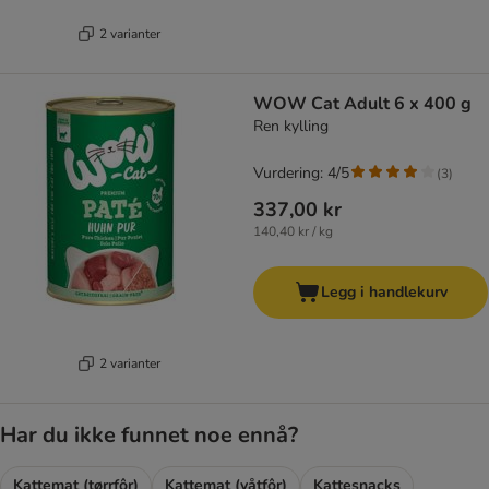
2 varianter
WOW Cat Adult 6 x 400 g
Ren kylling
Vurdering: 4/5
(
3
)
337,00 kr
140,40 kr / kg
Legg i handlekurv
2 varianter
Har du ikke funnet noe ennå?
Kattemat (tørrfôr)
Kattemat (våtfôr)
Kattesnacks