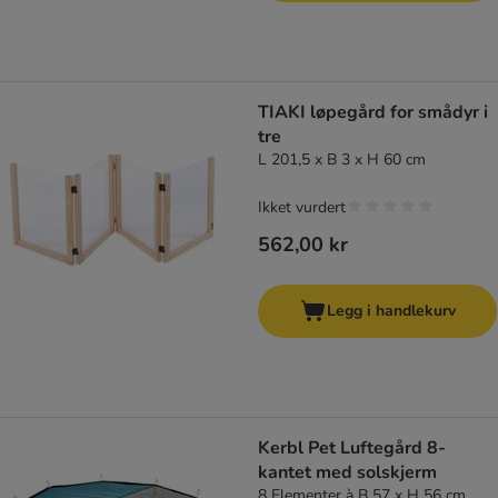
TIAKI løpegård for smådyr i
tre
L 201,5 x B 3 x H 60 cm
Ikket vurdert
562,00 kr
Legg i handlekurv
Kerbl Pet Luftegård 8-
kantet med solskjerm
8 Elementer à B 57 x H 56 cm