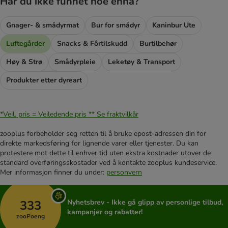
Har du ikke funnet noe ennå?
Gnager- & smådyrmat
Bur for smådyr
Kaninbur Ute
Luftegårder
Snacks & Fôrtilskudd
Burtilbehør
Høy & Strø
Smådyrpleie
Leketøy & Transport
Produkter etter dyreart
*Veil. pris = Veiledende pris **
Se fraktvilkår
zooplus forbeholder seg retten til å bruke epost-adressen din for
direkte markedsføring for lignende varer eller tjenester. Du kan
protestere mot dette til enhver tid uten ekstra kostnader utover de
standard overføringsskostader ved å kontakte zooplus kundeservice.
Mer informasjon finner du under:
personvern
333
Nyhetsbrev - Ikke gå glipp av personlige tilbud,
kampanjer og rabatter!
zooPoeng