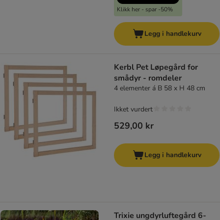
Klikk her - spar -50%
Legg i handlekurv
Kerbl Pet Løpegård for
smådyr - romdeler
4 elementer á B 58 x H 48 cm
Ikket vurdert
529,00 kr
Legg i handlekurv
Trixie ungdyrluftegård 6-