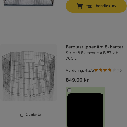
Legg i handlekurv
Ferplast løpegård 8-kantet
Str M: 8 Elementer à B 57 x H
76,5 cm
Vurdering: 4.3/5
(
49
)
849,00 kr
2 varianter