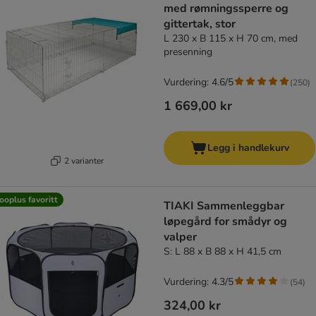
med rømningssperre og
gittertak, stor
L 230 x B 115 x H 70 cm, med
presenning
Vurdering: 4.6/5
(
250
)
1 669,00 kr
Legg i handlekurv
2 varianter
ooplus favoritt
TIAKI Sammenleggbar
løpegård for smådyr og
valper
S: L 88 x B 88 x H 41,5 cm
Vurdering: 4.3/5
(
54
)
324,00 kr