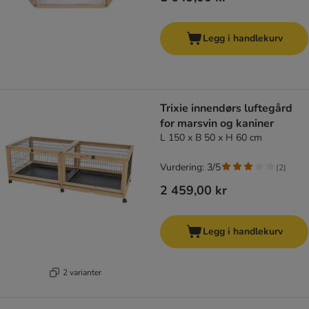
Legg i handlekurv
Trixie innendørs luftegård
for marsvin og kaniner
L 150 x B 50 x H 60 cm
Vurdering: 3/5
(
2
)
2 459,00 kr
Legg i handlekurv
2 varianter