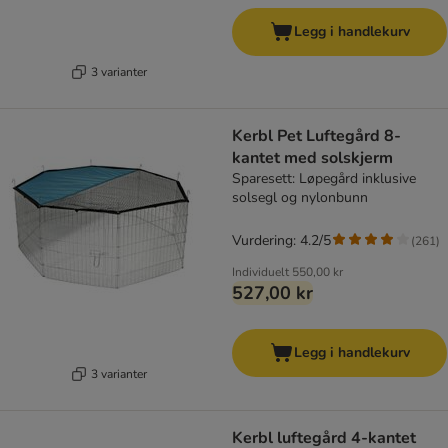
Legg i handlekurv
3 varianter
Kerbl Pet Luftegård 8-
kantet med solskjerm
Sparesett: Løpegård inklusive
solsegl og nylonbunn
Vurdering: 4.2/5
(
261
)
Individuelt
550,00 kr
527,00 kr
Legg i handlekurv
3 varianter
Kerbl luftegård 4-kantet