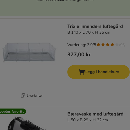
Trixie innendørs luftegård
B 140 x L 70 x H 35 cm
Vurdering: 3.9/5
(
96
)
377,00 kr
Legg i handlekurv
2 varianter
ooplus favoritt
Bæreveske med luftegård
L 50 x B 29 x H 32 cm