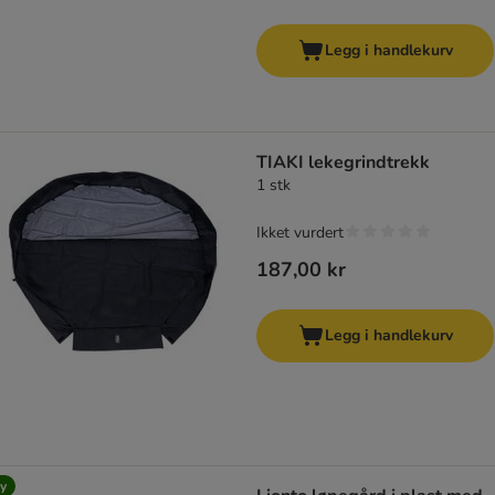
Legg i handlekurv
TIAKI lekegrindtrekk
1 stk
Ikket vurdert
187,00 kr
Legg i handlekurv
y