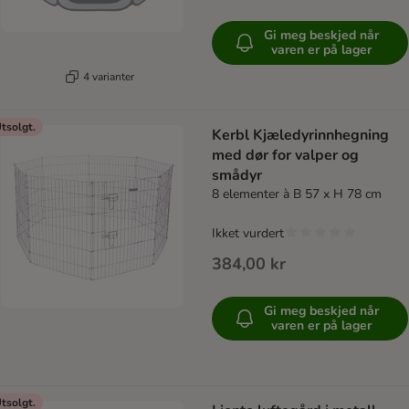
Gi meg beskjed når
varen er på lager
4 varianter
tsolgt.
Kerbl Kjæledyrinnhegning
med dør for valper og
smådyr
8 elementer à B 57 x H 78 cm
Ikket vurdert
384,00 kr
Gi meg beskjed når
varen er på lager
tsolgt.