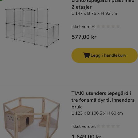
Lionto løpegård i plast med
2 etasjer
L 147 x B 75 x H 92 cm
Ikket vurdert
577,00 kr
Legg i handlekurv
TIAKI utendørs løpegård i
tre for små dyr til innendørs
bruk
L 123 x B 106,5 x H 60 cm
Ikket vurdert
1 649,00 kr