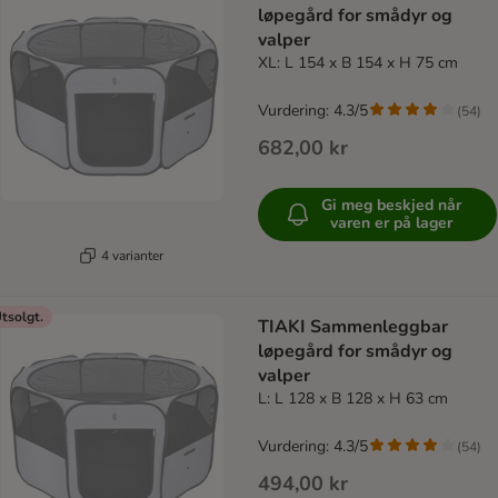
løpegård for smådyr og
valper
XL: L 154 x B 154 x H 75 cm
Vurdering: 4.3/5
(
54
)
682,00 kr
Gi meg beskjed når
varen er på lager
4 varianter
tsolgt.
TIAKI Sammenleggbar
løpegård for smådyr og
valper
L: L 128 x B 128 x H 63 cm
Vurdering: 4.3/5
(
54
)
494,00 kr