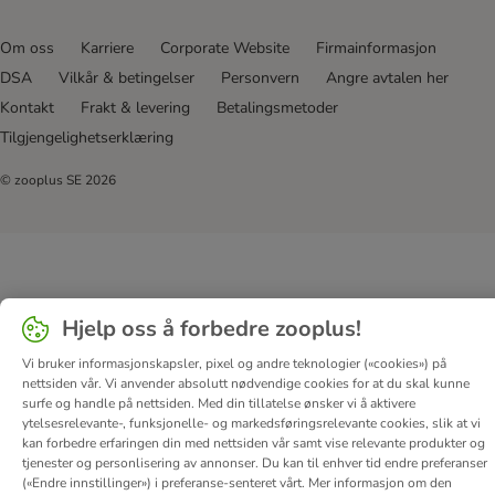
Om oss
Karriere
Corporate Website
Firmainformasjon
DSA
Vilkår & betingelser
Personvern
Angre avtalen her
Kontakt
Frakt & levering
Betalingsmetoder
Tilgjengelighetserklæring
© zooplus SE
2026
Hjelp oss å forbedre zooplus!
Vi bruker informasjonskapsler, pixel og andre teknologier («cookies») på
nettsiden vår. Vi anvender absolutt nødvendige cookies for at du skal kunne
surfe og handle på nettsiden. Med din tillatelse ønsker vi å aktivere
ytelsesrelevante-, funksjonelle- og markedsføringsrelevante cookies, slik at vi
kan forbedre erfaringen din med nettsiden vår samt vise relevante produkter og
tjenester og personlisering av annonser. Du kan til enhver tid endre preferanser
(«Endre innstillinger») i preferanse-senteret vårt. Mer informasjon om den