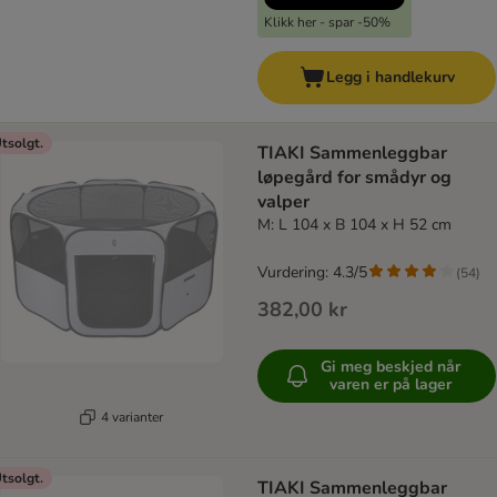
Klikk her - spar -50%
Legg i handlekurv
tsolgt.
TIAKI Sammenleggbar
løpegård for smådyr og
valper
M: L 104 x B 104 x H 52 cm
Vurdering: 4.3/5
(
54
)
382,00 kr
Gi meg beskjed når
varen er på lager
4 varianter
tsolgt.
TIAKI Sammenleggbar