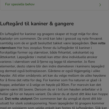
For spesielle behov
Luftegård til kaniner & gangere
En luftegård for kaniner og gnagere skaper et trygt miljø for dine
kjæledyr om sommeren. De små kan leke i gresset og nyte finværet
samtidig som de er godt beskyttet takket være løpegården.
Den rette
størrelsen
Her hos zooplus finner du luftegårder til kaniner i
forskjellige former og størrelser, både firkantet, sekskantet og
åttekantet. Løpegårder i metall kan etter dine individuelle ønsker
varieres i størrelsen ved å fjerne og legge til elementer. Jo flere
elementer, desto større blir den indre diameteren i kaninens løpegård
og dermed også boltreplassen. Gårdene er også tilgjengelig i ulike
høyder. Alt etter smådyrets art kan du velge mellom de ulike høydene
for å finne det rette for deg. For kaniner som fra naturen er glad i å
hoppe, anbefaler vi å velge en høyde på 90cm. For marsvin kan det
gjerne være litt lavere. Dersom du er i tvil om høyden anbefaler vi å
heller gå for en høyere variant. Da sikrer du at dyret ditt ikke kan hoppe
ut.
Det rette utstyret
Om sommeren bør du unngå at dyret ditt blir
utsatt for sterk soleksponering. Noen løpegårder til gnagere kommer
med en solskjerm som veldig enkelt kan festes til luftegården. Slik kan