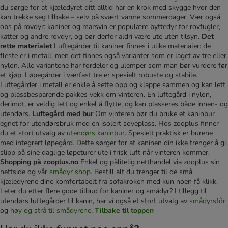
du sørge for at kjæledyret ditt alltid har en krok med skygge hvor den
kan trekke seg tilbake – selv på svært varme sommerdager. Vær også
obs på rovdyr: kaniner og marsvin er populære byttedyr for rovfugler,
katter og andre rovdyr, og bør derfor aldri være ute uten tilsyn.
Det
rette materialet
Luftegårder til kaniner finnes i ulike materialer: de
fleste er i metall, men det finnes også varianter som er laget av tre eller
nylon. Alle variantene har fordeler og ulemper som man bør vurdere før
et kjøp. Løpegårder i værfast tre er spesielt robuste og stabile.
Luftegårder i metall er enkle å sette opp og klappe sammen og kan lett
og plassbesparende pakkes vekk om vinteren. En luftegård i nylon,
derimot, er veldig lett og enkel å flytte, og kan plasseres både innen- og
utendørs.
Luftegård med bur
Om vinteren bør du bruke et kaninbur
egnet for utendørsbruk med en isolert soveplass. Hos zooplus finner
du et stort utvalg av
utendørs kaninbur
. Spesielt praktisk er burene
med integrert løpegård. Dette sørger for at kaninen din ikke trenger å gi
slipp på sine daglige løpeturer ute i frisk luft når vinteren kommer.
Shopping på zooplus.no
Enkel og pålitelig netthandel via zooplus sin
nettside og vår
smådyr shop
. Bestill alt du trenger til de små
kjæledyrene dine komfortabelt fra sofakroken med kun noen få klikk.
Leter du etter flere gode tilbud for kaniner og smådyr? I tillegg til
utendørs luftegårder til kanin, har vi også et stort utvalg av
smådyrsfôr
og
høy og strå til smådyrene
.
Tilbake til toppen