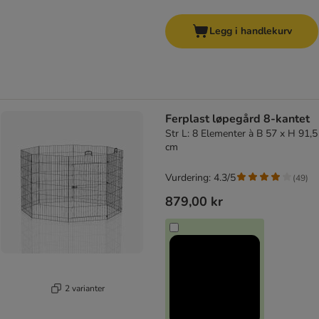
Legg i handlekurv
Ferplast løpegård 8-kantet
Str L: 8 Elementer à B 57 x H 91,5
cm
Vurdering: 4.3/5
(
49
)
879,00 kr
2 varianter