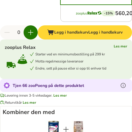
560,20
-15%
Legg i handlekurv
Legg i handlekurv
Les mer
zooplus Relax
Starter ved en minimumsbestilling på 299 kr
Motta regelmessige leveranser
Endre, sett på pause eller si opp til enhver tid
Tjen 66 zooPoeng på dette produktet
Levering innen 3-5 virkedager.
Les mer
Returvilkår
Les mer
Kombiner den med