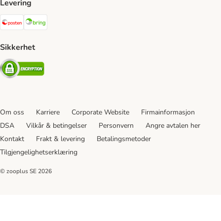
Levering
Posten Shipping Method
Bring Shipping Method
Sikkerhet
Security
Om oss
Karriere
Corporate Website
Firmainformasjon
DSA
Vilkår & betingelser
Personvern
Angre avtalen her
Kontakt
Frakt & levering
Betalingsmetoder
Tilgjengelighetserklæring
© zooplus SE
2026