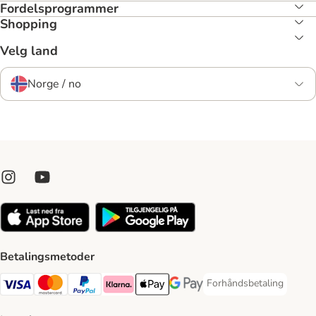
Fordelsprogrammer
Shopping
Velg land
Norge / no
Betalingsmetoder
Forhåndsbetaling
Forhåndsbetaling Paym
Visa Payment Method
Mastercard Payment Method
PayPal Payment Method
Klarna Payment Method
Apple Pay Payment Method
Google Pay Payment Method