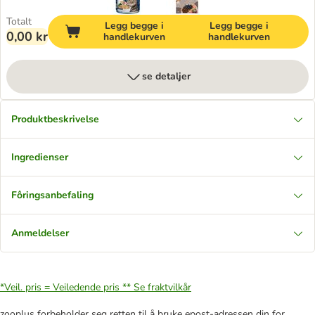
Totalt
Legg begge i
Legg begge i
0,00 kr
handlekurven
handlekurven
se detaljer
Produktbeskrivelse
Ingredienser
Fôringsanbefaling
Anmeldelser
*Veil. pris = Veiledende pris **
Se fraktvilkår
zooplus forbeholder seg retten til å bruke epost-adressen din for