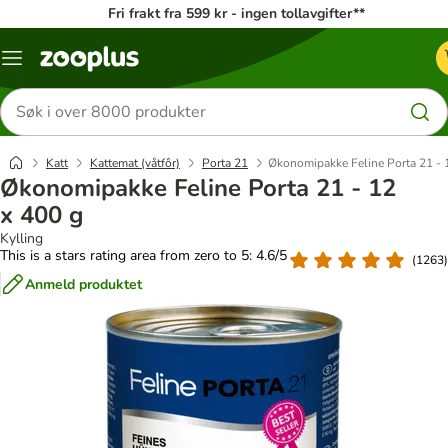
Fri frakt fra 599 kr - ingen tollavgifter**
Katalogmeny
Søk
etter
produkter
Katt
Kattemat (våtfôr)
Porta 21
Økonomipakke Feline Porta 21 - 
Økonomipakke Feline Porta 21 - 12
x 400 g
Kylling
This is a stars rating area from zero to 5: 4.6/5
(
1263
)
Anmeld produktet