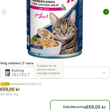
Velg artikkel (7 varianter)
Totalpris for de
samme varene
Kylling
ved kjøp enkeltvis
392793.7
-2.23%
Individuelt
674,00 kr
659,00 kr
137,30 kr / kg
659,00 kr
Enkeltlevering