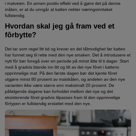
i matveien. En annen positiv effekt ved å gjøre det på denne
måten, er at du unngår at katten nekter næringsinntaket
fullstendig.
Hvordan skal jeg gå fram ved et
fôrbytte?
Det tar som regel litt tid og krever en del tålmodighet før katten
har funnet seg til rette med den nye smaken. Det å introdusere et
nytt fôr bør foregå over en periode på minst åtte til ti dager. Start
med å gradvis blande inn litt og litt av det nye fôret i kattens
opprinnelige mat. På den første dagen bør det kjente fôret
utgjøre minst 80 prosent av matskålen, og andelen av den nye
varianten ikke være større enn maksimalt 20 prosent. De
påfølgende dagene kan forholdet mellom det nye og det
eksisterende fôret gradvis tilpasses fram til den opprinnelige
fôrtypen er fullstendig erstattet med den nye.