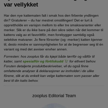
var vellykket
Har den nye kattematen falt i smak hos den firbente yndlingen
din? Gratulerer – du har mestret omstillingen! Det er lurt å
opprettholde en varisjon mellom to eller tre smaksvarianter eller
merker. Slik er du ikke bare på den sikre siden når det kommer til
kattens valg av et favorittfôr, men forebygger samtidig også
selektive matvaner. Jo flere fôrsorter (og -merker) katten kjenner
til, desto mindre er sannsynligheten for at de begrenser seg til én
variant og med det avviser envher annen.
Forresten: hos zooplus får du kjøpt både tørrfôr og våtfôr til
katter, samt
spesialfôr og fôrtilskudd
for ethvert behov.
Foruten detaljerte produktbeskrivelser, vil du også finne
omfattende analyser & deklarasjoner av innholdet i de ulike
fôrene, slik at du enkelt kan velge kattematen som passer aller
best til din katts behov.
zooplus Editorial Team