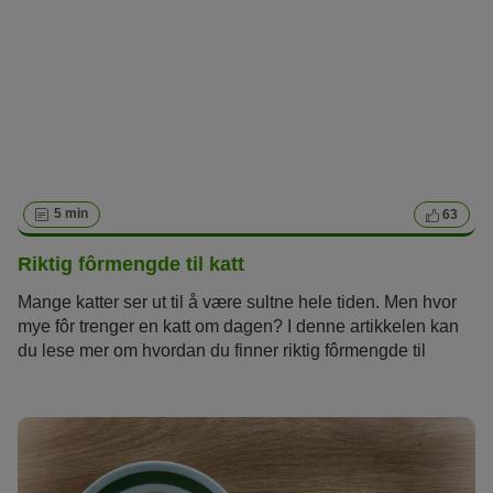
som er fordelaktig for menneskets helse, men som
samtidig er svært giftig for katter.
5 min
63
Riktig fôrmengde til katt
Mange katter ser ut til å være sultne hele tiden. Men hvor
mye fôr trenger en katt om dagen? I denne artikkelen kan
du lese mer om hvordan du finner riktig fôrmengde til
katten din.