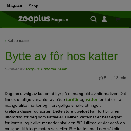
Magasin
Shop
Shop
Katteernæring
Bytte av fôr hos katter
Skrevet av
zooplus Editorial Team
5
3 min
Dagens utvalg av kattemat byr på et mangfold av alternativer. Det
finnes uttallige varianter av både
tørrfôr
og
våtfôr
for katter fra
mange ulike merker og i forskjellige smaksretninger,
kvalitetsklasser og sorter. Dette store utvalget kan fort bli til en
utfordring for deg som katteeier. Hvilken kattemat er best egnet
for katten, og hvilke mengder skal den få? I tillegg er det også en
mulighet til å lage maten selv eller fôre katten med den såkalte