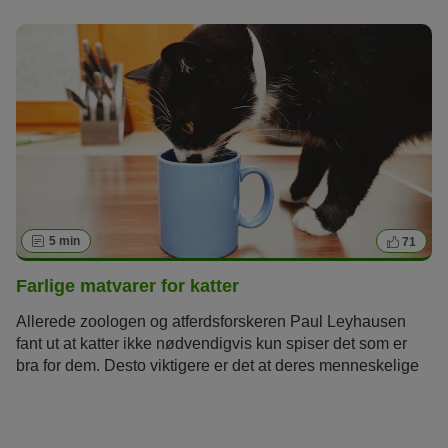
5 min
71
Farlige matvarer for katter
Allerede zoologen og atferdsforskeren Paul Leyhausen
fant ut at katter ikke nødvendigvis kun spiser det som er
bra for dem. Desto viktigere er det at deres menneskelige
samboerne er informert over hvilke næringsmidler og
matvarer som kan være skadelig for de firbente
pelsnøstene. Det finnes for eksempel en rekke matvarer