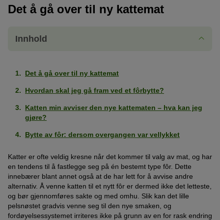
Det å gå over til ny kattemat
Innhold
Det å gå over til ny kattemat
Hvordan skal jeg gå fram ved et fôrbytte?
Katten min avviser den nye kattematen – hva kan jeg
gjøre?
Bytte av fôr: dersom overgangen var vellykket
Katter er ofte veldig kresne når det kommer til valg av mat, og har
en tendens til å fastlegge seg på én bestemt type fôr. Dette
innebærer blant annet også at de har lett for å avvise andre
alternativ. Å venne katten til et nytt fôr er dermed ikke det letteste,
og bør gjennomføres sakte og med omhu. Slik kan det lille
pelsnøstet gradvis venne seg til den nye smaken, og
fordøyelsessystemet irriteres ikke på grunn av en for rask endring