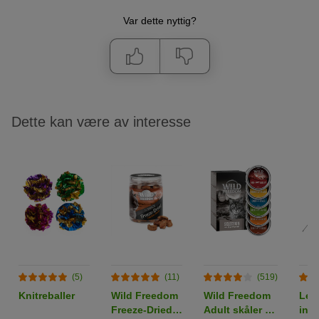
Var dette nyttig?
Dette kan være av interesse
(5)
(11)
(519)
Knitreballer
Wild Freedom
Wild Freedom
Lek
Freeze-Dried
Adult skåler 6
in 1