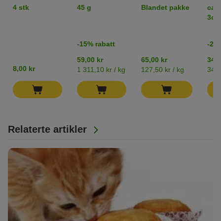
Snacks
x 85 g
4 stk
45 g
Blandet pakke
ca. 
Kyllinghjerter
3cm
-15% rabatt
-20%
59,00 kr
65,00 kr
34,0
8,00 kr
1 311,10 kr / kg
127,50 kr / kg
34,0
Relaterte artikler