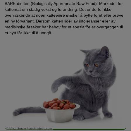
BARF-dietten (Biologically Appropriate Raw Food). Markedet for
kattemat er i stadig vekst og forandring. Det er derfor ikke
overraskende at noen katteeiere ønsker å bytte fôret eller prøve
en ny fôrvariant. Dersom katten lider av intoleranser eller av
medisinske årsaker har behov for et spesialfôr er overgangen til
et nytt fôr ikke til å unngå.
© Africa Studio / stock.adobe.com