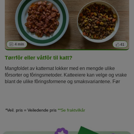
4 min
41
Tørrfôr eller våtfôr til katt?
Mangfoldet av kattemat lokker med en mengde ulike
fôrsorter og fôringsmetoder. Katteeiere kan velge og vrake
blant de ulike fôringsformene og smaksvariantene. Før
valget faller på kattematen som katten liker, som ikke
koster for mye, men likevel er av høy kvalitet, spør mange
seg om det er bedre med tørrfôr eller våtfôr til katten. Hvilke
fordeler har de ulike typene? Ferdigfôr er den mest
*Veil. pris = Veiledende pris
**Se fraktvilkår
populære fôringsformen. Og dette er heller ikke rart, med
tanke på at høyverdige fôrsorter inneholder alt katten
trenger for et sunt kosthold.