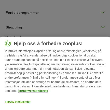
Fordelsprogrammer
Shopping
Velg land
Hjelp oss å forbedre zooplus!
Norge / NO
Vi bruker informasjonskapsler, pixel og andre teknologier («cookies») på
nettsiden vår. Vi anvender absolutt nødvendige cookies for at du skal
Follow zooplus
kunne surfe og handle på nettsiden. Med din tillatelse ønsker vi å aktivere
ytelsesrelevante-, funksjonelle- og markedsføringsrelevante cookies, slik at
vi kan forbedre erfaringen din med nettsiden vår samt vise relevante
produkter og tjenester og personlisering av annonser. Du kan til enhver tid
endre preferanser («Endre innstillinger») i preferanse-senteret vårt. Mer
informasjon om den ansvarlige for bearbeidelse av data, de bearbeidete
personlige data samt formålet med bearbeidelsen finner du i preferanse-
senteret.
personvernerklæring
Tilpass innstillinger
Om oss
Karriere
Corporate Website
Firmainformasjon
Vilkår &