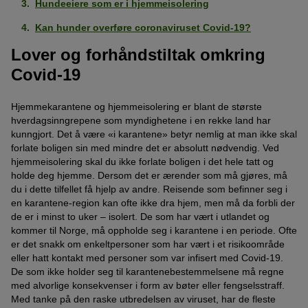
Hundeeiere som er i hjemmeisolering
Kan hunder overføre coronaviruset Covid-19?
Lover og forhåndstiltak omkring
Covid-19
Hjemmekarantene og hjemmeisolering er blant de største
hverdagsinngrepene som myndighetene i en rekke land har
kunngjort. Det å være «i karantene» betyr nemlig at man ikke skal
forlate boligen sin med mindre det er absolutt nødvendig. Ved
hjemmeisolering skal du ikke forlate boligen i det hele tatt og
holde deg hjemme. Dersom det er ærender som må gjøres, må
du i dette tilfellet få hjelp av andre. Reisende som befinner seg i
en karantene-region kan ofte ikke dra hjem, men må da forbli der
de er i minst to uker – isolert. De som har vært i utlandet og
kommer til Norge, må oppholde seg i karantene i en periode. Ofte
er det snakk om enkeltpersoner som har vært i et risikoområde
eller hatt kontakt med personer som var infisert med Covid-19.
De som ikke holder seg til karantenebestemmelsene må regne
med alvorlige konsekvenser i form av bøter eller fengselsstraff.
Med tanke på den raske utbredelsen av viruset, har de fleste