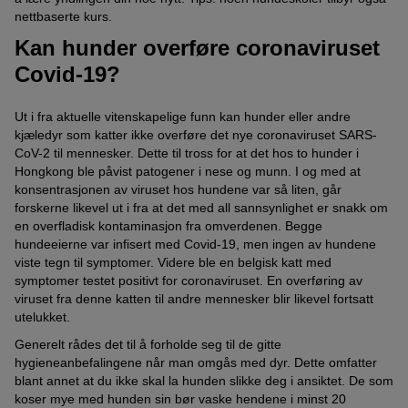
nettbaserte kurs.
Kan hunder overføre coronaviruset
Covid-19?
Ut i fra aktuelle vitenskapelige funn kan hunder eller andre
kjæledyr som katter ikke overføre det nye coronaviruset SARS-
CoV-2 til mennesker. Dette til tross for at det hos to hunder i
Hongkong ble påvist patogener i nese og munn. I og med at
konsentrasjonen av viruset hos hundene var så liten, går
forskerne likevel ut i fra at det med all sannsynlighet er snakk om
en overfladisk kontaminasjon fra omverdenen. Begge
hundeeierne var infisert med Covid-19, men ingen av hundene
viste tegn til symptomer. Videre ble en belgisk katt med
symptomer testet positivt for coronaviruset. En overføring av
viruset fra denne katten til andre mennesker blir likevel fortsatt
utelukket.
Generelt rådes det til å forholde seg til de gitte
hygieneanbefalingene når man omgås med dyr. Dette omfatter
blant annet at du ikke skal la hunden slikke deg i ansiktet. De som
koser mye med hunden sin bør vaske hendene i minst 20