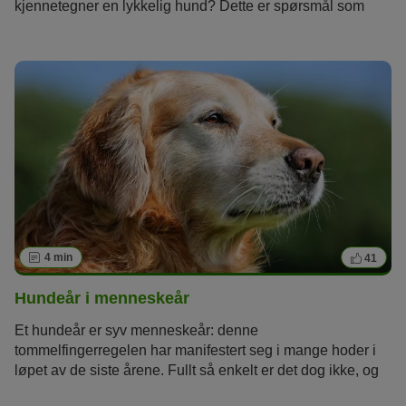
kjennetegner en lykkelig hund? Dette er spørsmål som
mange hundeeiere ofte stiller seg.
4 min
41
Hundeår i menneskeår
Et hundeår er syv menneskeår: denne
tommelfingerregelen har manifestert seg i mange hoder i
løpet av de siste årene. Fullt så enkelt er det dog ikke, og
vitenskapen har nå kommet med nye funn.