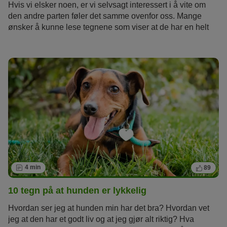
Hvis vi elsker noen, er vi selvsagt interessert i å vite om
den andre parten føler det samme ovenfor oss. Mange
ønsker å kunne lese tegnene som viser at de har en helt
spesiell plass i hjertet til den firbente yndlingen sin. En
hund har sin egen måte å uttrykke kjærligheten sin på, og
kan heller ikke si «jeg elsker deg» ved å bruke ord. Hunder
finner andre elskverdige veier for å vise at de er glad i oss.
Det er enklere enn en tror å kjenne igjen disse tegnene –
for ferdigheten til å forstå hundespråket slumrer i oss alle.
4 min
89
10 tegn på at hunden er lykkelig
Hvordan ser jeg at hunden min har det bra? Hvordan vet
jeg at den har et godt liv og at jeg gjør alt riktig? Hva