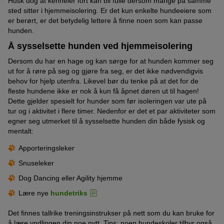
Husk dog at kenneler fort kan bli fulle dersom mange på samme
sted sitter i hjemmeisolering. Er det kun enkelte hundeeiere som
er berørt, er det betydelig lettere å finne noen som kan passe
hunden.
Å sysselsette hunden ved hjemmeisolering
Dersom du har en hage og kan sørge for at hunden kommer seg
ut for å røre på seg og gjøre fra seg, er det ikke nødvendigvis
behov for hjelp utenfra. Likevel bør du tenke på at det for de
fleste hundene ikke er nok å kun få åpnet døren ut til hagen!
Dette gjelder spesielt for hunder som før isoleringen var ute på
tur og i aktivitet i flere timer. Nedenfor er det et par aktiviteter som
egner seg utmerket til å sysselsette hunden din både fysisk og
mentalt:
Apporteringsleker
Snuseleker
Dog Dancing eller Agility hjemme
Lære nye
hundetriks
Det finnes tallrike treningsinstrukser på nett som du kan bruke for
å lære yndlingen din noe nytt. Tips: noen hundeskoler tilbyr også