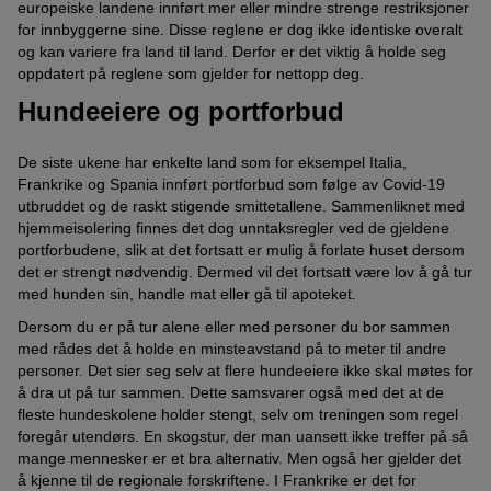
europeiske landene innført mer eller mindre strenge restriksjoner
for innbyggerne sine. Disse reglene er dog ikke identiske overalt
og kan variere fra land til land. Derfor er det viktig å holde seg
oppdatert på reglene som gjelder for nettopp deg.
Hundeeiere og portforbud
De siste ukene har enkelte land som for eksempel Italia,
Frankrike og Spania innført portforbud som følge av Covid-19
utbruddet og de raskt stigende smittetallene. Sammenliknet med
hjemmeisolering finnes det dog unntaksregler ved de gjeldene
portforbudene, slik at det fortsatt er mulig å forlate huset dersom
det er strengt nødvendig. Dermed vil det fortsatt være lov å gå tur
med hunden sin, handle mat eller gå til apoteket.
Dersom du er på tur alene eller med personer du bor sammen
med rådes det å holde en minsteavstand på to meter til andre
personer. Det sier seg selv at flere hundeeiere ikke skal møtes for
å dra ut på tur sammen. Dette samsvarer også med det at de
fleste hundeskolene holder stengt, selv om treningen som regel
foregår utendørs. En skogstur, der man uansett ikke treffer på så
mange mennesker er et bra alternativ. Men også her gjelder det
å kjenne til de regionale forskriftene. I Frankrike er det for