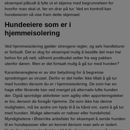
eksempel påbudt å fylle ut et skjema med begrunnelsen for
hvorfor man skal ut, før en drar på tur. Ved en kontroll kan
hundeeieren så vise fram dette skjemaet.
Hundeeiere som er i
hjemmeisolering
Ved hjemmeisolering gjelder strengere regler, og selv handleturer
er forbudt. Det er dog for eksempel mulig å bestille det man har
behov for på nett, såfremt postbudet setter fra seg pakken
utenfor døren. Men er det fortsatt mulig å gå tur med hunden?
Karantenereglene er av stor betydning for å begrense
spredningen av viruset. Derfor er det heller ikke tillatt å gå tur
med hunden dersom du er i hjemmeisolering. De som har en
hage eller liknende kan ved mangel på alternativ lufte hunden
der. Også sportslige aktiviteter som agility eller apporteringsleker
er lov, dersom de foregår hjemme. De som ikke har denne
muligheten, må be andre om hjelp til å ta hånd om, samt å gå tur
med hunden. Mulige alternativ er naboer eller hundehotel.
Myndighetene i Østerrike anbefaler for eksempel å sende hunden
til en hundepasser eller en kennel dersom man selv er isolert.