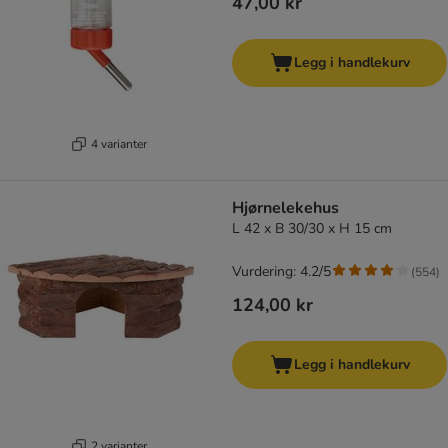
47,00 kr
Legg i handlekurv
4 varianter
Hjørnelekehus
L 42 x B 30/30 x H 15 cm
Vurdering: 4.2/5
(
554
)
124,00 kr
Legg i handlekurv
2 varianter