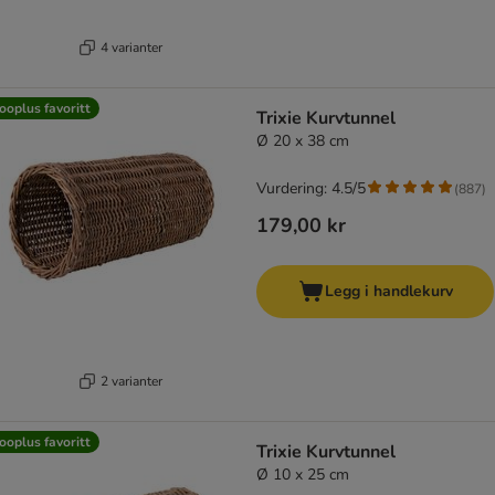
4 varianter
ooplus favoritt
Trixie Kurvtunnel
Ø 20 x 38 cm
Vurdering: 4.5/5
(
887
)
179,00 kr
Legg i handlekurv
2 varianter
ooplus favoritt
Trixie Kurvtunnel
Ø 10 x 25 cm