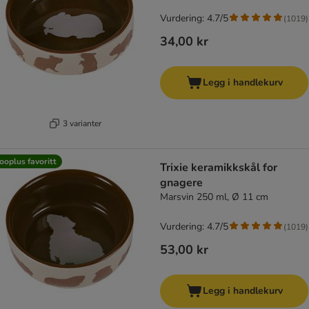
Vurdering: 4.7/5
(
1019
)
34,00 kr
Legg i handlekurv
3 varianter
ooplus favoritt
Trixie keramikkskål for
gnagere
Marsvin 250 ml, Ø 11 cm
Vurdering: 4.7/5
(
1019
)
53,00 kr
Legg i handlekurv