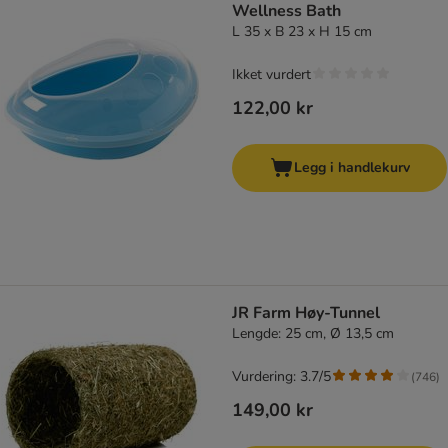
Wellness Bath
L 35 x B 23 x H 15 cm
Ikket vurdert
122,00 kr
Legg i handlekurv
JR Farm Høy-Tunnel
Lengde: 25 cm, Ø 13,5 cm
Vurdering: 3.7/5
(
746
)
149,00 kr