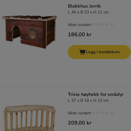
Blokkhus Jerrik
L 40 x B 23 x H 21 cm
Ikket vurdert
186,00 kr
Legg i handlekurv
Trixie høyhekk for smådyr
L 37 x B 19 x H 13 cm
Ikket vurdert
209,00 kr