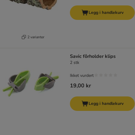
Legg i handlekurv
2 varianter
Savic fôrholder klips
2 stk
Ikket vurdert
19,00 kr
Legg i handlekurv