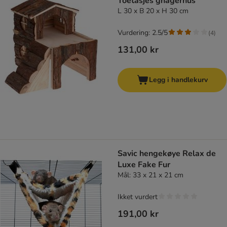
Toetasjes gnagerhus
L 30 x B 20 x H 30 cm
Vurdering: 2.5/5
(
4
)
131,00 kr
Legg i handlekurv
Savic hengekøye Relax de
Luxe Fake Fur
Mål: 33 x 21 x 21 cm
Ikket vurdert
191,00 kr