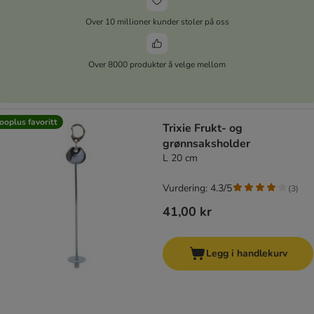
Over 10 millioner kunder stoler på oss
Over 8000 produkter å velge mellom
ooplus favoritt
Trixie Frukt- og
grønnsaksholder
L 20 cm
Vurdering: 4.3/5
(
3
)
41,00 kr
Legg i handlekurv