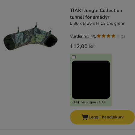
product items have been changed
TIAKI Jungle Collection
tunnel for smådyr
L 36 x B 25 x H 13 cm, grønn
Vurdering: 4/5
(
1
)
112,00 kr
Klikk her - spar -10%
Legg i handlekurv