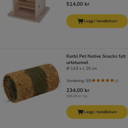
514,00 kr
Legg i handlekurv
Kerbl Pet Native Snacks fylt
urtetunnel
Ø 14,5 x L 25 cm
Vurdering: 5/5
(
1
)
234,00 kr
936,00 kr / kg
Legg i handlekurv