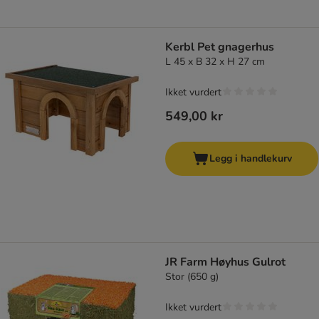
Kerbl Pet gnagerhus
L 45 x B 32 x H 27 cm
Ikket vurdert
549,00 kr
Legg i handlekurv
JR Farm Høyhus Gulrot
Stor (650 g)
Ikket vurdert