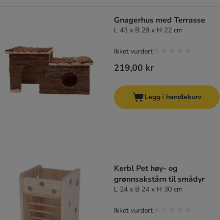
Gnagerhus med Terrasse
L 43 x B 28 x H 22 cm
Ikket vurdert
219,00 kr
Legg i handlekurv
Kerbl Pet høy- og
grønnsakstårn til smådyr
L 24 x B 24 x H 30 cm
Ikket vurdert