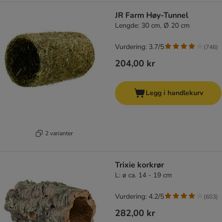
JR Farm Høy-Tunnel
Lengde: 30 cm, Ø 20 cm
Vurdering: 3.7/5
(
746
)
204,00 kr
Legg i handlekurv
2 varianter
Trixie korkrør
L: ø ca. 14 - 19 cm
Vurdering: 4.2/5
(
603
)
282,00 kr