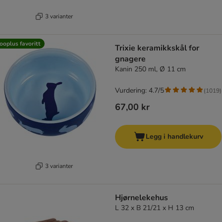
3 varianter
ooplus favoritt
Trixie keramikkskål for
gnagere
Kanin 250 ml, Ø 11 cm
Vurdering: 4.7/5
(
1019
)
67,00 kr
Legg i handlekurv
3 varianter
Hjørnelekehus
L 32 x B 21/21 x H 13 cm