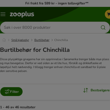
Fri frakt fra 599 kr - ingen tollavgifter**
Katalogmeny
Søk
etter
produkter
Små kjæledyr
Burtilbehør
Chinchilla
Burtilbehør for Chinchilla
Disse plysjaktige gnagerne har sin opprinnelse i Søramerika trenger både mye plass
og mye bevegelse. Derfor er ved siden av et lite hus, fôrskål og drikkeflaske et
løpehjul helt nødvendig. I tillegg trenger enhver chinchilla et sandbad for å pleie
den sensitive pelsen.
Bestselgere
Filter
1 - 46 av 46 resultater