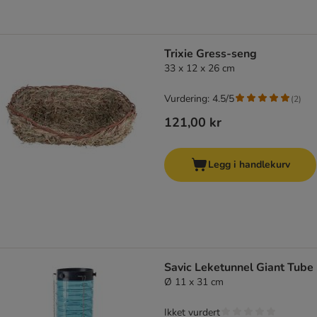
Trixie Gress-seng
33 x 12 x 26 cm
Vurdering: 4.5/5
(
2
)
121,00 kr
Legg i handlekurv
Savic Leketunnel Giant Tube
Ø 11 x 31 cm
Ikket vurdert