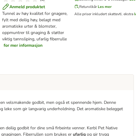
Anmeld produktet
Returvilkår
Les mer
Tunnel av høy kvalitet for gnagere,
Alle priser inkludert skatt
evtl. ekstra
l
fylt med deilig høy, belagt med
aromatiske urter & blomster,
oppmuntrer til gnaging & støtter
viktig tannsliping, ufarlig fiberrulle
for mer informasjon
ine en velsmakende godbit, men også et spennende hjem. Denne
og leke som gir langvarig underholdning. Det aromatiske belegget
 en deilig godbit for dine små firbeinte venner. Kerbl Pet Native
r gnagingen. Fiberrullen som brukes er
ufarlig
og gir trygg