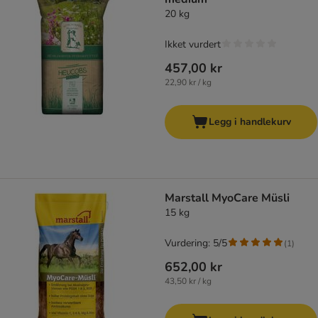
20 kg
Ikket vurdert
457,00 kr
22,90 kr / kg
Legg i handlekurv
Marstall MyoCare Müsli
15 kg
Vurdering: 5/5
(
1
)
652,00 kr
43,50 kr / kg