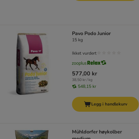
Pavo Podo Junior
15 kg
Ikket vurdert
577,00 kr
38,50 kr / kg
548,15 kr
Legg i handlekurv
Mühldorfer høykolber
medium