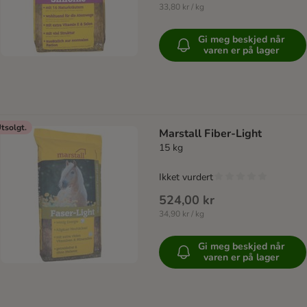
33,80 kr / kg
Gi meg beskjed når
varen er på lager
tsolgt.
Marstall Fiber-Light
15 kg
Ikket vurdert
524,00 kr
34,90 kr / kg
Gi meg beskjed når
varen er på lager