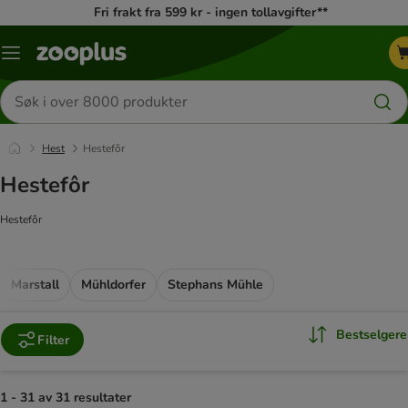
Fri frakt fra 599 kr - ingen tollavgifter**
Katalogmeny
Søk
etter
produkter
Hest
Hestefôr
Hestefôr
Hestefôr
Marstall
Mühldorfer
Stephans Mühle
Bestselgere
Filter
1 - 31 av 31 resultater