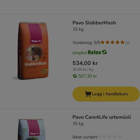
Pavo SlobberMash
15 kg
Vurdering: 5/5
(
2
)
534,00 kr
35,60 kr / kg
507,30 kr
Legg i handlekurv
Pavo Care4Life urtemüsli
15 kg
Ikket vurdert