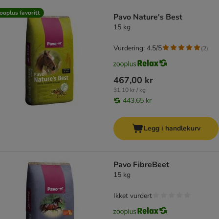
product items have been changed
ooplus favoritt
Pavo Nature's Best
15 kg
Vurdering: 4.5/5
(
2
)
467,00 kr
31,10 kr / kg
443,65 kr
Legg i handlekurv
Pavo FibreBeet
15 kg
Ikket vurdert