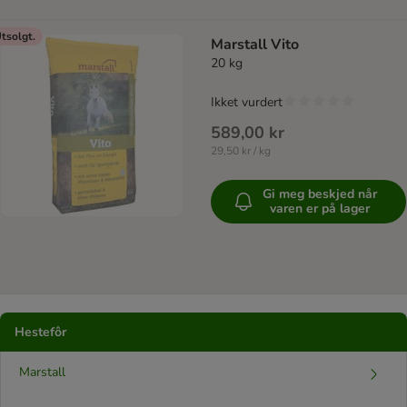
tsolgt.
Marstall Vito
20 kg
Ikket vurdert
589,00 kr
29,50 kr / kg
Gi meg beskjed når
varen er på lager
Hestefôr
Marstall