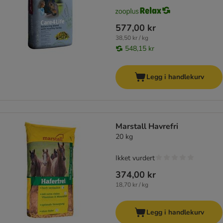
577,00 kr
38,50 kr / kg
548,15 kr
Legg i handlekurv
Marstall Havrefri
20 kg
Ikket vurdert
374,00 kr
18,70 kr / kg
Legg i handlekurv