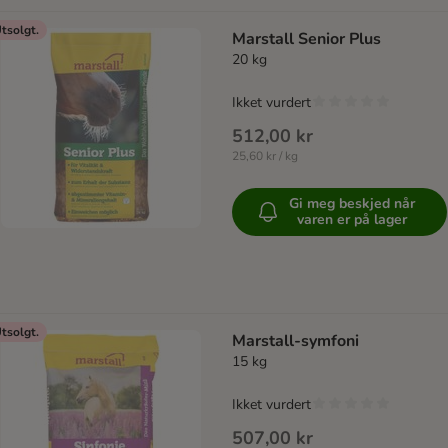
tsolgt.
Marstall Senior Plus
20 kg
Ikket vurdert
512,00 kr
25,60 kr / kg
Gi meg beskjed når
varen er på lager
tsolgt.
Marstall-symfoni
15 kg
Ikket vurdert
507,00 kr