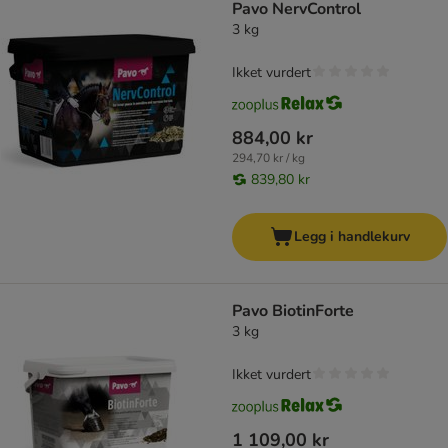
Pavo NervControl
3 kg
Ikket vurdert
884,00 kr
294,70 kr / kg
839,80 kr
Legg i handlekurv
Pavo BiotinForte
3 kg
Ikket vurdert
1 109,00 kr