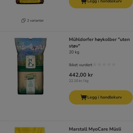
Legg i handlekurv
2 varianter
Mühldorfer høykolber "uten
støv"
20 kg
Ikket vurdert
442,00 kr
22,10 kr / kg
Legg i handlekurv
Marstall MyoCare Müsli