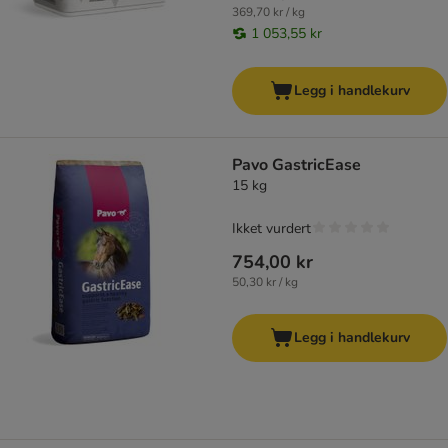
369,70 kr / kg
1 053,55 kr
Legg i handlekurv
Pavo GastricEase
15 kg
Ikket vurdert
754,00 kr
50,30 kr / kg
Legg i handlekurv