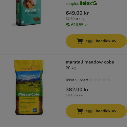
649,00 kr
32,50 kr / kg
616,55 kr
Legg i handlekurv
marstall meadow cobs
20 kg
Ikket vurdert
382,00 kr
19,10 kr / kg
Legg i handlekurv