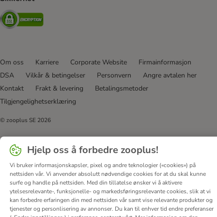
Security
Om oss
Karriere
Corporate Website
Firmainformasjon
DSA
Vilkår & betingelser
Personvern
Angre avtalen her
Kontakt
Frakt & levering
Betalingsmetoder
Tilgjengelighetserklæring
© zooplus SE
2026
Hjelp oss å forbedre zooplus!
Vi bruker informasjonskapsler, pixel og andre teknologier («cookies») på
nettsiden vår. Vi anvender absolutt nødvendige cookies for at du skal kunne
surfe og handle på nettsiden. Med din tillatelse ønsker vi å aktivere
ytelsesrelevante-, funksjonelle- og markedsføringsrelevante cookies, slik at vi
kan forbedre erfaringen din med nettsiden vår samt vise relevante produkter og
tjenester og personlisering av annonser. Du kan til enhver tid endre preferanser