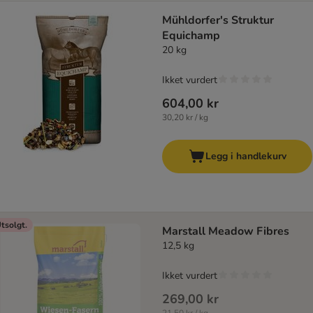
Mühldorfer's Struktur
Equichamp
20 kg
Ikket vurdert
604,00 kr
30,20 kr / kg
Legg i handlekurv
tsolgt.
Marstall Meadow Fibres
12,5 kg
Ikket vurdert
269,00 kr