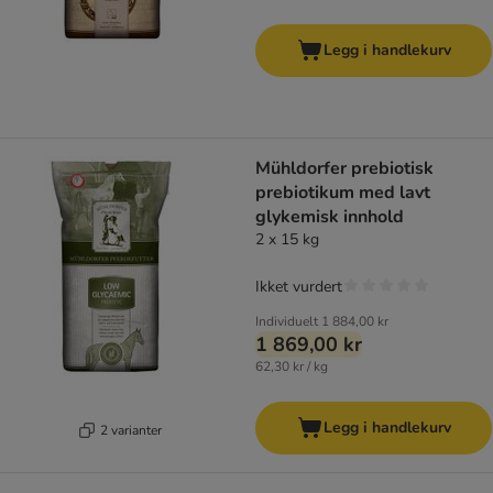
Legg i handlekurv
Mühldorfer prebiotisk
prebiotikum med lavt
glykemisk innhold
2 x 15 kg
Ikket vurdert
Individuelt
1 884,00 kr
1 869,00 kr
62,30 kr / kg
Legg i handlekurv
2 varianter