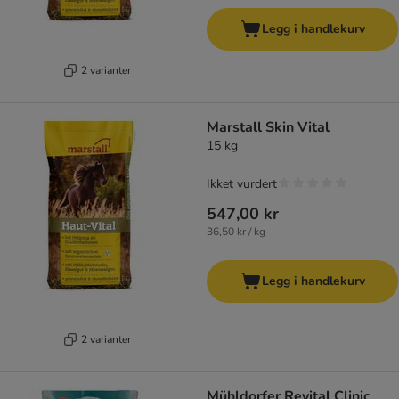
Legg i handlekurv
2 varianter
Marstall Skin Vital
15 kg
Ikket vurdert
547,00 kr
36,50 kr / kg
Legg i handlekurv
2 varianter
Mühldorfer Revital Clinic