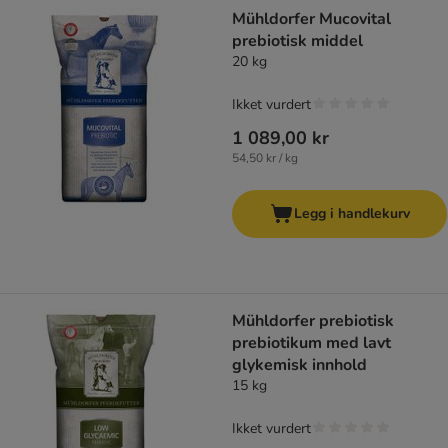
Mühldorfer Mucovital
prebiotisk middel
20 kg
Ikket vurdert
1 089,00 kr
54,50 kr / kg
Legg i handlekurv
Mühldorfer prebiotisk
prebiotikum med lavt
glykemisk innhold
15 kg
Ikket vurdert