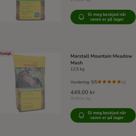
21,50 kr / kg
Gi meg beskjed når
varen er på lager
tsolgt.
Marstall Mountain Meadow
Mash
12,5 kg
Vurdering: 5/5
(
1
)
449,00 kr
35,90 kr / kg
Gi meg beskjed når
varen er på lager