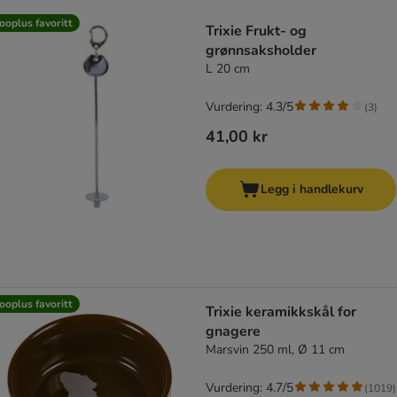
product items have been changed
ooplus favoritt
Trixie Frukt- og
grønnsaksholder
L 20 cm
Vurdering: 4.3/5
(
3
)
41,00 kr
Legg i handlekurv
ooplus favoritt
Trixie keramikkskål for
gnagere
Marsvin 250 ml, Ø 11 cm
Vurdering: 4.7/5
(
1019
)