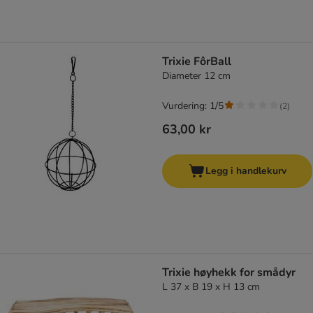
Trixie FôrBall
Diameter 12 cm
Vurdering: 1/5
(
2
)
63,00 kr
Legg i handlekurv
Trixie høyhekk for smådyr
L 37 x B 19 x H 13 cm