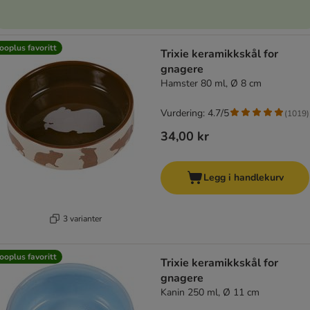
ooplus favoritt
Trixie keramikkskål for
gnagere
Hamster 80 ml, Ø 8 cm
Vurdering: 4.7/5
(
1019
)
34,00 kr
Legg i handlekurv
3 varianter
ooplus favoritt
Trixie keramikkskål for
gnagere
Kanin 250 ml, Ø 11 cm