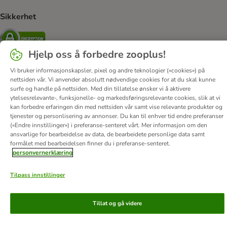
Sikkerhet
Security
Hjelp oss å forbedre zooplus!
Vi bruker informasjonskapsler, pixel og andre teknologier («cookies») på
nettsiden vår. Vi anvender absolutt nødvendige cookies for at du skal kunne
Om oss
Karriere
Corporate Website
Firmainformasjon
surfe og handle på nettsiden. Med din tillatelse ønsker vi å aktivere
DSA
Vilkår & betingelser
Personvern
Angre avtalen her
ytelsesrelevante-, funksjonelle- og markedsføringsrelevante cookies, slik at vi
kan forbedre erfaringen din med nettsiden vår samt vise relevante produkter og
Kontakt
Frakt & levering
Betalingsmetoder
tjenester og personlisering av annonser. Du kan til enhver tid endre preferanser
Tilgjengelighetserklæring
(«Endre innstillinger») i preferanse-senteret vårt. Mer informasjon om den
ansvarlige for bearbeidelse av data, de bearbeidete personlige data samt
formålet med bearbeidelsen finner du i preferanse-senteret.
© zooplus SE
2026
personvernerklæring
Tilpass innstillinger
Tillat og gå videre