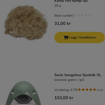
Kerbl Pet hamp-ull
30 g
Ikket vurdert
31,00 kr
Legg i handlekurv
Savic hengehus Sputnik XL
botanisk grønn / grå
Vurdering: 4.7/5
(
430
)
102,00 kr