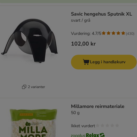
Savic hengehus Sputnik XL
svart / grå
Vurdering: 4.7/5
(
430
)
102,00 kr
Legg i handlekurv
2 varianter
Millamore reirmateriale
50 g
Ikket vurdert