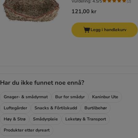
Vurdering: 4.5/5
(
2
)
121,00 kr
Legg i handlekurv
Har du ikke funnet noe ennå?
Gnager- & smådyrmat
Bur for smådyr
Kaninbur Ute
Luftegårder
Snacks & Fôrtilskudd
Burtilbehør
Høy & Strø
Smådyrpleie
Leketøy & Transport
Produkter etter dyreart