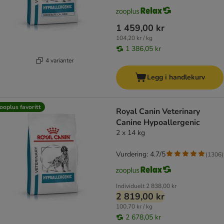
1 459,00 kr
104,20 kr / kg
1 386,05 kr
4 varianter
Legg i handlekurv
ooplus favoritt
Royal Canin Veterinary
Canine Hypoallergenic
2 x 14 kg
Vurdering: 4.7/5
(
1306
)
Individuelt
2 838,00 kr
2 819,00 kr
100,70 kr / kg
2 678,05 kr