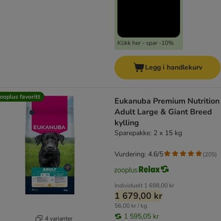
Klikk her - spar -10%
Legg i handlekurv
ooplus favoritt
Eukanuba Premium Nutrition
Adult Large & Giant Breed
kylling
Sparepakke: 2 x 15 kg
Vurdering: 4.6/5
(
205
)
Individuelt
1 698,00 kr
1 679,00 kr
56,00 kr / kg
1 595,05 kr
4 varianter