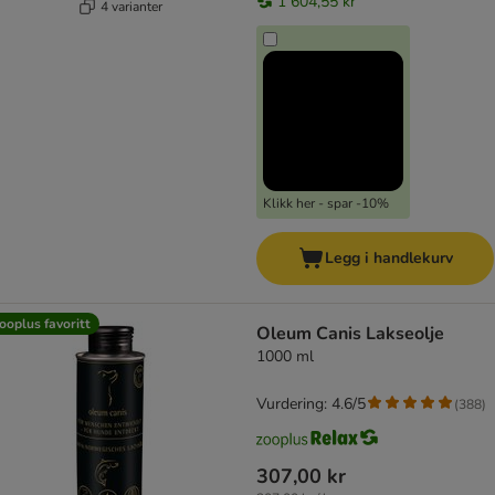
1 604,55 kr
4 varianter
Klikk her - spar -10%
Legg i handlekurv
ooplus favoritt
Oleum Canis Lakseolje
1000 ml
Vurdering: 4.6/5
(
388
)
307,00 kr