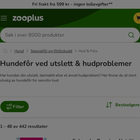
Fri frakt fra 599 kr - ingen tollavgifter**
Katalogmeny
Søk
etter
produkter
Hund
Spesialfôr og fôrtilskudd
Hud & Pels
Hundefôr ved utslett & hudproblemer
Har hunden din utslett, dermatitt eller et annet hudproblem? Her finner du et stort
utvalg av hundefôr for sensitiv hud.
Bestselgere
Filter
1 - 48 av 442 resultater
product items have been changed