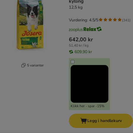
kylling
12,5 kg
Vurdering: 4.5/5
(
341
)
642,00 kr
51,40 kr / kg
609,90 kr
5 varianter
Klikk her - spar -15%
Legg i handlekurv