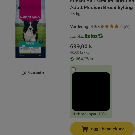
Eukanuba Premium Nutrition
Adult Medium Breed kylling
15 kg
Vurdering: 4.3/5
(
69
)
699,00 kr
46,60 kr / kg
664,05 kr
5 varianter
Klikk her - spar -10%
Legg i handlekurv