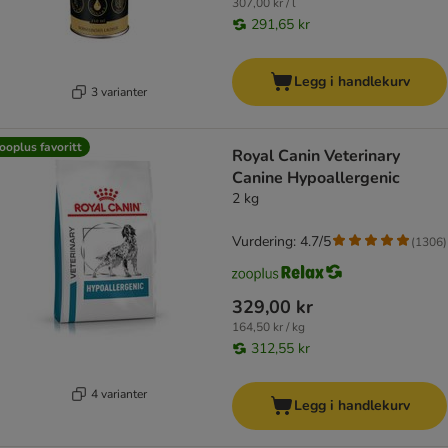
307,00 kr / l
291,65 kr
Legg i handlekurv
3 varianter
ooplus favoritt
Royal Canin Veterinary
Canine Hypoallergenic
2 kg
Vurdering: 4.7/5
(
1306
)
329,00 kr
164,50 kr / kg
312,55 kr
4 varianter
Legg i handlekurv