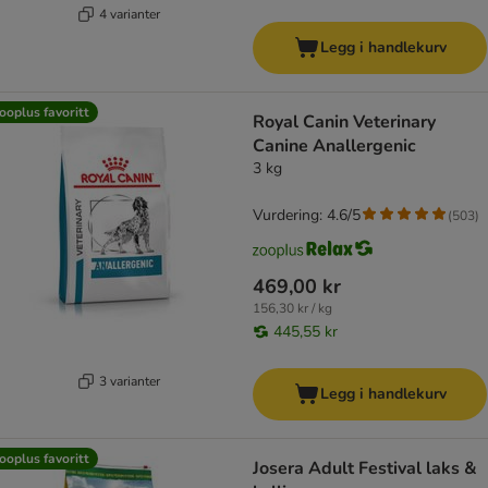
4 varianter
Legg i handlekurv
ooplus favoritt
Royal Canin Veterinary
Canine Anallergenic
3 kg
Vurdering: 4.6/5
(
503
)
469,00 kr
156,30 kr / kg
445,55 kr
3 varianter
Legg i handlekurv
ooplus favoritt
Josera Adult Festival laks &