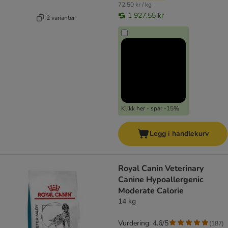
72,50 kr / kg
1 927,55 kr
2 varianter
Klikk her - spar -15%
Legg i handlekurv
Royal Canin Veterinary
Canine Hypoallergenic
Moderate Calorie
14 kg
Vurdering: 4.6/5
(
187
)