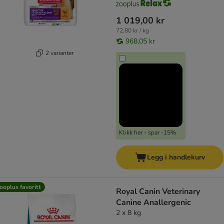
1 019,00 kr
72,80 kr / kg
968,05 kr
2 varianter
Klikk her - spar -15%
Legg i handlekurv
ooplus favoritt
Royal Canin Veterinary
Canine Anallergenic
2 x 8 kg