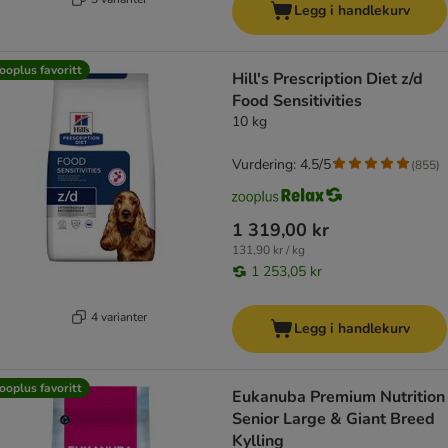
Legg i handlekurv
ooplus favoritt
Hill's Prescription Diet z/d
Food Sensitivities
10 kg
Vurdering: 4.5/5
(
855
)
1 319,00 kr
131,90 kr / kg
1 253,05 kr
4 varianter
Legg i handlekurv
ooplus favoritt
Eukanuba Premium Nutrition
Senior Large & Giant Breed
Kylling