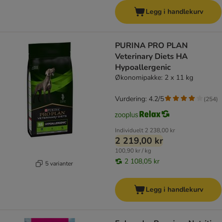
Legg i handlekurv
PURINA PRO PLAN
Veterinary Diets HA
Hypoallergenic
Økonomipakke: 2 x 11 kg
Vurdering: 4.2/5
(
254
)
Individuelt
2 238,00 kr
2 219,00 kr
100,90 kr / kg
2 108,05 kr
5 varianter
Legg i handlekurv