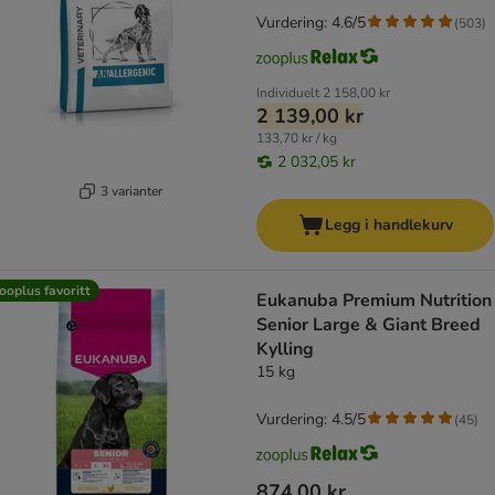
Vurdering: 4.6/5
(
503
)
Individuelt
2 158,00 kr
2 139,00 kr
133,70 kr / kg
2 032,05 kr
3 varianter
Legg i handlekurv
ooplus favoritt
Eukanuba Premium Nutrition
Senior Large & Giant Breed
Kylling
15 kg
Vurdering: 4.5/5
(
45
)
874,00 kr