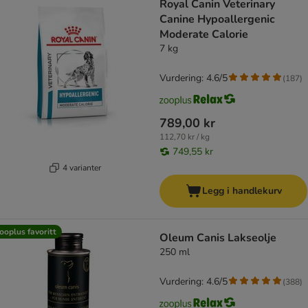
Royal Canin Veterinary
Canine Hypoallergenic
Moderate Calorie
7 kg
Vurdering: 4.6/5
(
187
)
789,00 kr
112,70 kr / kg
749,55 kr
4 varianter
Legg i handlekurv
ooplus favoritt
Oleum Canis Lakseolje
250 ml
Vurdering: 4.6/5
(
388
)