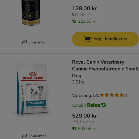
128,00 kr
512,00 kr / l
121,60 kr
Legg i handlekurv
3 varianter
Royal Canin Veterinary
Canine Hypoallergenic Small
Dog
3,5 kg
Vurdering: 5/5
(
1
)
529,00 kr
151,10 kr / kg
502,55 kr
2 varianter