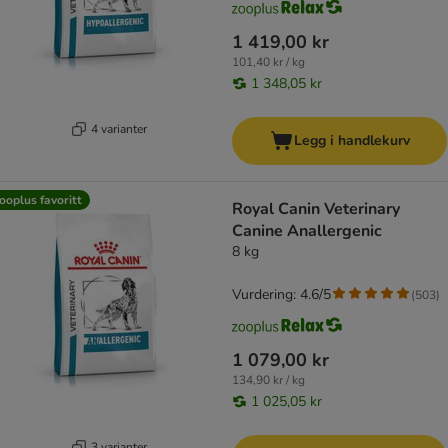
1 419,00 kr
101,40 kr / kg
1 348,05 kr
4 varianter
Legg i handlekurv
ooplus favoritt
Royal Canin Veterinary
Canine Anallergenic
8 kg
Vurdering: 4.6/5
(
503
)
1 079,00 kr
134,90 kr / kg
1 025,05 kr
3 varianter