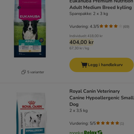
Eukanuba Premium Nutrition
Adult Medium Breed kylling
Sparepakke: 2 x 3 kg
Vurdering: 4.3/5
(
69
)
Individuelt
418,00 kr
404,00 kr
67,30 kr / kg
Legg i handlekurv
5 varianter
Royal Canin Veterinary
Canine Hypoallergenic Small
Dog
2 x 3,5 kg
Vurdering: 5/5
(
1
)