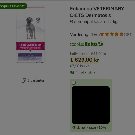
ooplus favoritt
Eukanuba VETERINARY
DIETS Dermatosis
Økonomipakke: 2 x 12 kg
Vurdering: 4.8/5
(
184
)
Individuelt
1 644,00 kr
1 629,00 kr
67,90 kr / kg
1 547,55 kr
3 varianter
Klikk her - spar -10%