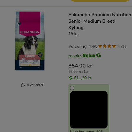
Eukanuba Premium Nutrition
Senior Medium Breed
Kylling
15 kg
Vurdering: 4.4/5
(
25
)
854,00 kr
56,90 kr / kg
811,30 kr
4 varianter
Klikk her - spar -10%