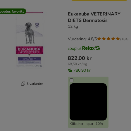
ooplus favoritt
Eukanuba VETERINARY
DIETS Dermatosis
12 kg
Vurdering: 4.8/5
(
184
)
822,00 kr
68,50 kr / kg
780,90 kr
3 varianter
Klikk her - spar -10%