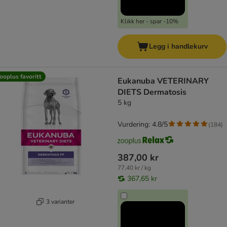
Klikk her - spar -10%
Legg i handlekurv
ooplus favoritt
Eukanuba VETERINARY
DIETS Dermatosis
5 kg
Vurdering: 4.8/5
(
184
)
387,00 kr
77,40 kr / kg
367,65 kr
3 varianter