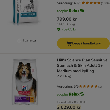
Vurdering: 4.7/5
(
1306
)
799,00 kr
114,10 kr / kg
759,05 kr
4 varianter
Legg i handlekurv
Hill's Science Plan Sensitive
Stomach & Skin Adult 1+
Medium med kylling
2 x 14 kg
Vurdering: 5/5
(
1
)
Individuelt
2 038,00 kr
2 029,00 kr