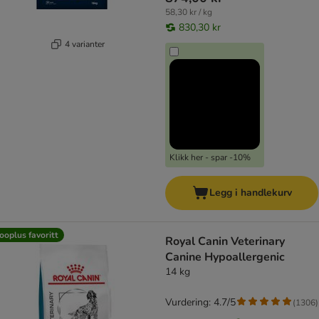
58,30 kr / kg
830,30 kr
4 varianter
Klikk her - spar -10%
Legg i handlekurv
ooplus favoritt
Royal Canin Veterinary
Canine Hypoallergenic
14 kg
Vurdering: 4.7/5
(
1306
)