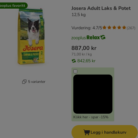
ooplus favoritt
Josera Adult Laks & Potet
12,5 kg
Vurdering: 4.7/5
(
267
)
887,00 kr
71,00 kr / kg
842,65 kr
5 varianter
Klikk her - spar -15%
Legg i handlekurv