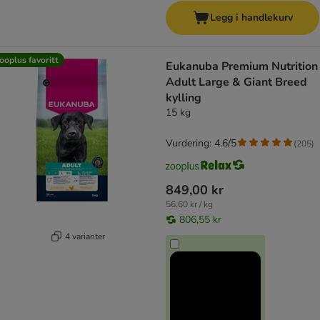
Legg i handlekurv
ooplus favoritt
Eukanuba Premium Nutrition
Adult Large & Giant Breed
kylling
15 kg
Vurdering: 4.6/5
(
205
)
849,00 kr
56,60 kr / kg
806,55 kr
4 varianter