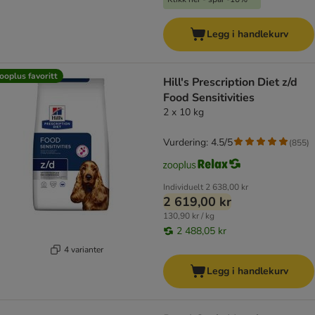
Legg i handlekurv
ooplus favoritt
Hill's Prescription Diet z/d
Food Sensitivities
2 x 10 kg
Vurdering: 4.5/5
(
855
)
Individuelt
2 638,00 kr
2 619,00 kr
130,90 kr / kg
2 488,05 kr
4 varianter
Legg i handlekurv