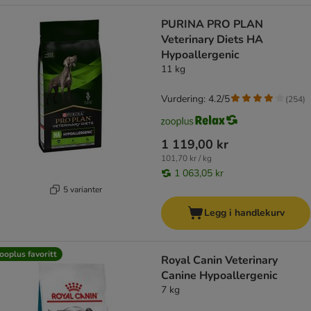
PURINA PRO PLAN
Veterinary Diets HA
Hypoallergenic
11 kg
Vurdering: 4.2/5
(
254
)
1 119,00 kr
101,70 kr / kg
1 063,05 kr
5 varianter
Legg i handlekurv
ooplus favoritt
Royal Canin Veterinary
Canine Hypoallergenic
7 kg