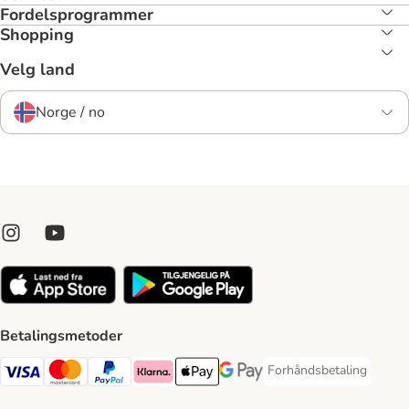
Fordelsprogrammer
Shopping
Velg land
Norge / no
Betalingsmetoder
Forhåndsbetaling
Forhåndsbetaling Paym
Visa Payment Method
Mastercard Payment Method
PayPal Payment Method
Klarna Payment Method
Apple Pay Payment Method
Google Pay Payment Method