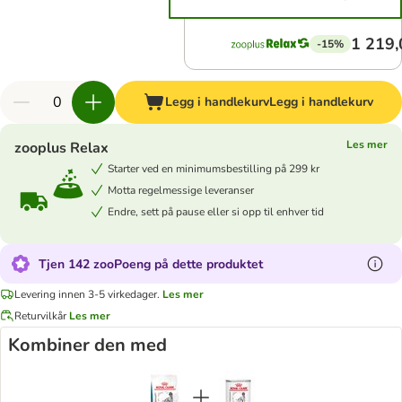
1 219,
-15%
Legg i handlekurv
Legg i handlekurv
Les mer
zooplus Relax
Starter ved en minimumsbestilling på 299 kr
Motta regelmessige leveranser
Endre, sett på pause eller si opp til enhver tid
Tjen 142 zooPoeng på dette produktet
Levering innen 3-5 virkedager.
Les mer
Returvilkår
Les mer
Kombiner den med