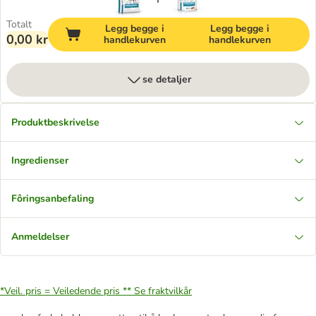
Totalt
Legg begge i
Legg begge i
0,00 kr
handlekurven
handlekurven
se detaljer
Produktbeskrivelse
Ingredienser
Fôringsanbefaling
Anmeldelser
*Veil. pris = Veiledende pris **
Se fraktvilkår