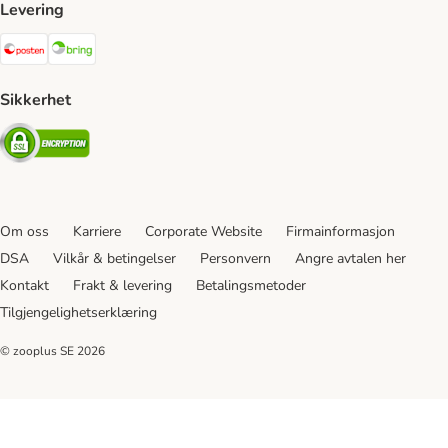
Levering
Posten Shipping Method
Bring Shipping Method
Sikkerhet
Security
Om oss
Karriere
Corporate Website
Firmainformasjon
DSA
Vilkår & betingelser
Personvern
Angre avtalen her
Kontakt
Frakt & levering
Betalingsmetoder
Tilgjengelighetserklæring
© zooplus SE
2026