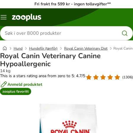
Fri frakt fra 599 kr - ingen tollavgifter**
Katalogmeny
Søk
etter
produkter
Hund
Hundefôr (tørrfôr)
Royal Canin Veterinary Diet
Royal Canin
Royal Canin Veterinary Canine
Hypoallergenic
14 kg
This is a stars rating area from zero to 5: 4.7/5
(
1306
)
Anmeld produktet
zooplus favoritt