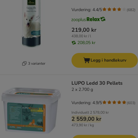
Vurdering: 4.4/5
(
682
)
219,00 kr
438,00 kr / l
208,05 kr
Legg i handlekurv
3 varianter
LUPO Ledd 30 Pellets
2 x 2.700 g
Vurdering: 4.9/5
(
603
)
Individuelt
2 578,00 kr
2 559,00 kr
473,90 kr / kg