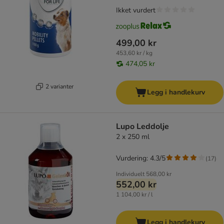
Ikket vurdert
499,00 kr
453,60 kr / kg
474,05 kr
2 varianter
Legg i handlekurv
Lupo Leddolje
2 x 250 ml
Vurdering: 4.3/5
(
17
)
Individuelt
568,00 kr
552,00 kr
1 104,00 kr / l
Legg i handlekurv