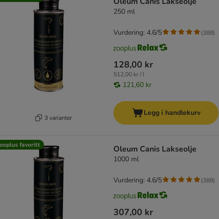
Oleum Canis Lakseolje
250 ml
Vurdering: 4.6/5
(
388
)
128,00 kr
512,00 kr / l
121,60 kr
Legg i handlekurv
3 varianter
ooplus favoritt
Oleum Canis Lakseolje
1000 ml
Vurdering: 4.6/5
(
388
)
307,00 kr