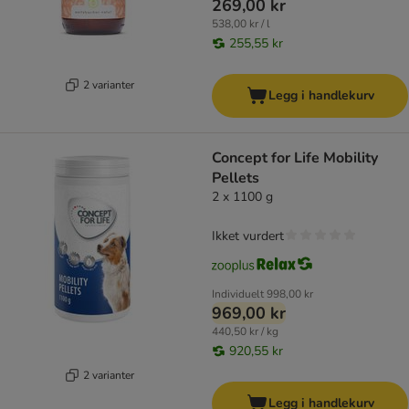
269,00 kr
538,00 kr / l
255,55 kr
2 varianter
Legg i handlekurv
Concept for Life Mobility
Pellets
2 x 1100 g
Ikket vurdert
Individuelt
998,00 kr
969,00 kr
440,50 kr / kg
920,55 kr
2 varianter
Legg i handlekurv