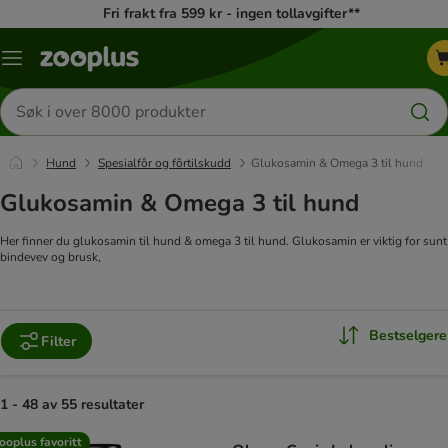
Fri frakt fra 599 kr - ingen tollavgifter**
Katalogmeny
Søk
etter
produkter
Hund
Spesialfôr og fôrtilskudd
Glukosamin & Omega 3 til hund
Glukosamin & Omega 3 til hund
Her finner du glukosamin til hund & omega 3 til hund. Glukosamin er viktig for sunt
bindevev og brusk,
Bestselgere
Filter
1 - 48 av 55 resultater
product items have been changed
ooplus favoritt