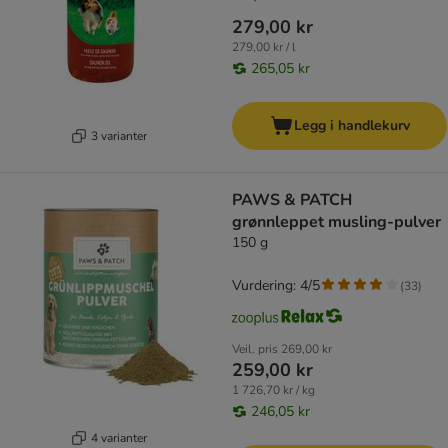
279,00 kr
279,00 kr / l
265,05 kr
Legg i handlekurv
3 varianter
PAWS & PATCH
grønnleppet musling-pulver
150 g
Vurdering: 4/5
(
33
)
Veil. pris
269,00 kr
259,00 kr
1 726,70 kr / kg
246,05 kr
4 varianter