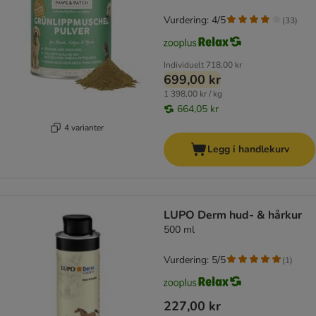
Vurdering: 4/5
(
33
)
Individuelt
718,00 kr
699,00 kr
1 398,00 kr / kg
664,05 kr
4 varianter
Legg i handlekurv
LUPO Derm hud- & hårkur
500 ml
Vurdering: 5/5
(
1
)
227,00 kr