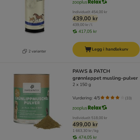
Individuelt
454,00 kr
439,00 kr
439,00 kr / l
417,05 kr
Legg i handlekurv
2 varianter
PAWS & PATCH
grønnleppet musling-pulver
2 x 150 g
Vurdering: 4/5
(
33
)
Individuelt
518,00 kr
499,00 kr
1 663,30 kr / kg
474,05 kr