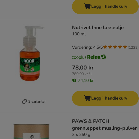
Legg i handlekurv
Nutrivet Inne lakseolje
100 ml
Vurdering: 4.5/5
(
1222
)
78,00 kr
780,00 kr / l
74,10 kr
Legg i handlekurv
3 varianter
PAWS & PATCH
grønnleppet musling-pulver
2 x 250 g