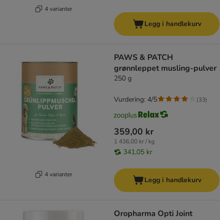
4 varianter
Legg i handlekurv
PAWS & PATCH
grønnleppet musling-pulver
250 g
Vurdering: 4/5
(
33
)
359,00 kr
1 436,00 kr / kg
341,05 kr
4 varianter
Legg i handlekurv
Oropharma Opti Joint