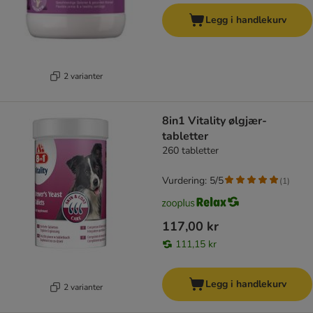
Legg i handlekurv
2 varianter
8in1 Vitality ølgjær-
tabletter
260 tabletter
Vurdering: 5/5
(
1
)
117,00 kr
111,15 kr
Legg i handlekurv
2 varianter