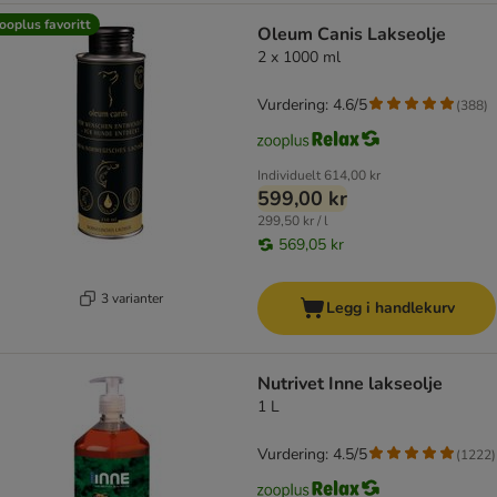
ooplus favoritt
Oleum Canis Lakseolje
2 x 1000 ml
Vurdering: 4.6/5
(
388
)
Individuelt
614,00 kr
599,00 kr
299,50 kr / l
569,05 kr
3 varianter
Legg i handlekurv
Nutrivet Inne lakseolje
1 L
Vurdering: 4.5/5
(
1222
)