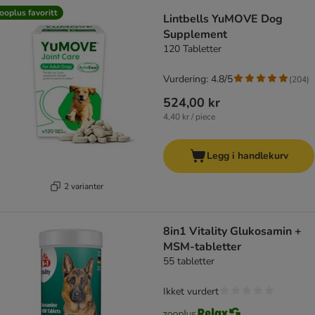
ooplus favoritt
Lintbells YuMOVE Dog
Supplement
120 Tabletter
Vurdering: 4.8/5
(
204
)
524,00 kr
4,40 kr / piece
Legg i handlekurv
2 varianter
8in1 Vitality Glukosamin +
MSM-tabletter
55 tabletter
Ikket vurdert