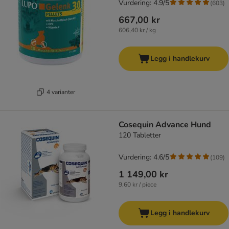
Vurdering: 4.9/5
(
603
)
667,00 kr
606,40 kr / kg
Legg i handlekurv
4 varianter
Cosequin Advance Hund
120 Tabletter
Vurdering: 4.6/5
(
109
)
1 149,00 kr
9,60 kr / piece
Legg i handlekurv