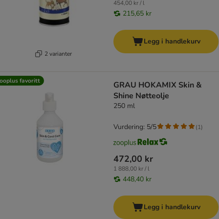
454,00 kr / l
215,65 kr
Legg i handlekurv
2 varianter
ooplus favoritt
GRAU HOKAMIX Skin &
Shine Nøtteolje
250 ml
Vurdering: 5/5
(
1
)
472,00 kr
1 888,00 kr / l
448,40 kr
Legg i handlekurv