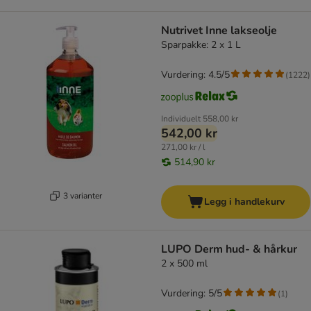
Nutrivet Inne lakseolje
Sparpakke: 2 x 1 L
Vurdering: 4.5/5
(
1222
)
Individuelt
558,00 kr
542,00 kr
271,00 kr / l
514,90 kr
3 varianter
Legg i handlekurv
LUPO Derm hud- & hårkur
2 x 500 ml
Vurdering: 5/5
(
1
)