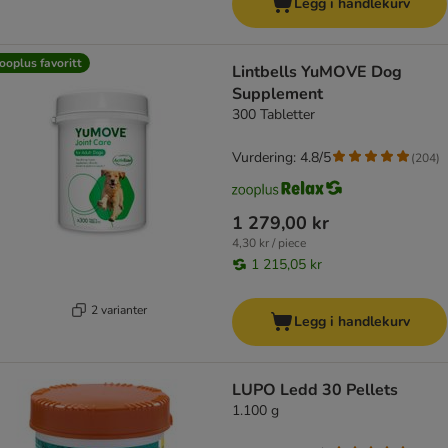
Legg i handlekurv
ooplus favoritt
Lintbells YuMOVE Dog
Supplement
300 Tabletter
Vurdering: 4.8/5
(
204
)
1 279,00 kr
4,30 kr / piece
1 215,05 kr
2 varianter
Legg i handlekurv
LUPO Ledd 30 Pellets
1.100 g