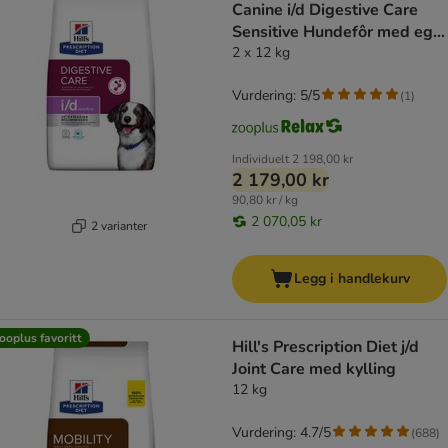
Canine i/d Digestive Care
Sensitive Hundefôr med egg
og ris
2 x 12 kg
Vurdering: 5/5
(
1
)
Individuelt
2 198,00 kr
2 179,00 kr
90,80 kr / kg
2 070,05 kr
2 varianter
Legg i handlekurv
ooplus favoritt
Hill's Prescription Diet j/d
Joint Care med kylling
12 kg
Vurdering: 4.7/5
(
688
)