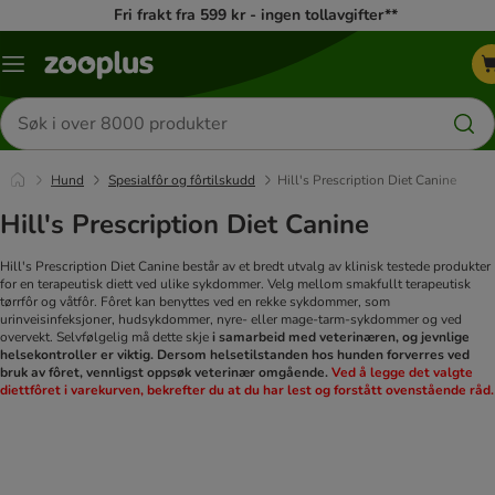
Fri frakt fra 599 kr - ingen tollavgifter**
Katalogmeny
Søk
etter
produkter
Hund
Spesialfôr og fôrtilskudd
Hill's Prescription Diet Canine
Hill's Prescription Diet Canine
Hill's Prescription Diet Canine består av et bredt utvalg av klinisk testede produkter
for en terapeutisk diett ved ulike sykdommer. Velg mellom smakfullt terapeutisk
tørrfôr og våtfôr. Fôret kan benyttes ved en rekke sykdommer, som
urinveisinfeksjoner, hudsykdommer, nyre- eller mage-tarm-sykdommer og ved
overvekt. Selvfølgelig må dette skje
i samarbeid med veterinæren, og jevnlige
helsekontroller er viktig. Dersom helsetilstanden hos hunden forverres ved
bruk av fôret, vennligst oppsøk veterinær omgående.
Ved å legge det valgte
diettfôret i varekurven, bekrefter du at du har lest og forstått ovenstående råd.