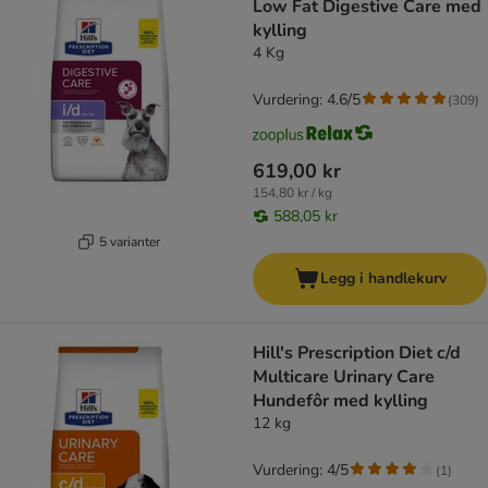
Low Fat Digestive Care med
kylling
4 Kg
Vurdering: 4.6/5
(
309
)
619,00 kr
154,80 kr / kg
588,05 kr
5 varianter
Legg i handlekurv
Hill's Prescription Diet c/d
Multicare Urinary Care
Hundefôr med kylling
12 kg
Vurdering: 4/5
(
1
)