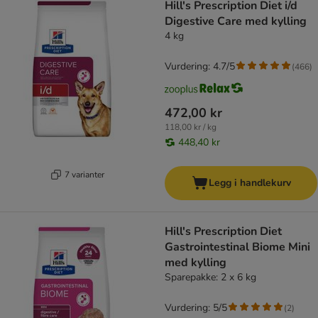
Hill's Prescription Diet i/d
Digestive Care med kylling
4 kg
Vurdering: 4.7/5
(
466
)
472,00 kr
118,00 kr / kg
448,40 kr
7 varianter
Legg i handlekurv
Hill's Prescription Diet
Gastrointestinal Biome Mini
med kylling
Sparepakke: 2 x 6 kg
Vurdering: 5/5
(
2
)