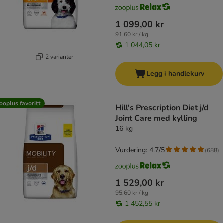
1 099,00 kr
91,60 kr / kg
1 044,05 kr
2 varianter
Legg i handlekurv
ooplus favoritt
Hill's Prescription Diet j/d
Joint Care med kylling
16 kg
Vurdering: 4.7/5
(
688
)
1 529,00 kr
95,60 kr / kg
1 452,55 kr