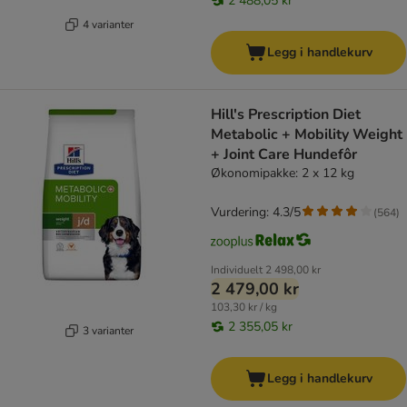
2 488,05 kr
4 varianter
Legg i handlekurv
Hill's Prescription Diet
Metabolic + Mobility Weight
+ Joint Care Hundefôr
Økonomipakke: 2 x 12 kg
Vurdering: 4.3/5
(
564
)
Individuelt
2 498,00 kr
2 479,00 kr
103,30 kr / kg
2 355,05 kr
3 varianter
Legg i handlekurv