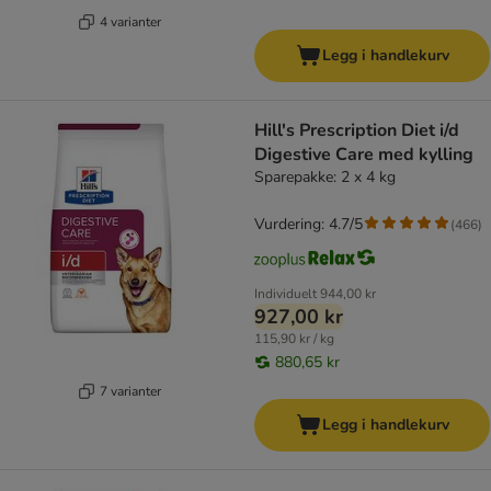
4 varianter
Legg i handlekurv
Hill's Prescription Diet i/d
Digestive Care med kylling
Sparepakke: 2 x 4 kg
Vurdering: 4.7/5
(
466
)
Individuelt
944,00 kr
927,00 kr
115,90 kr / kg
880,65 kr
7 varianter
Legg i handlekurv