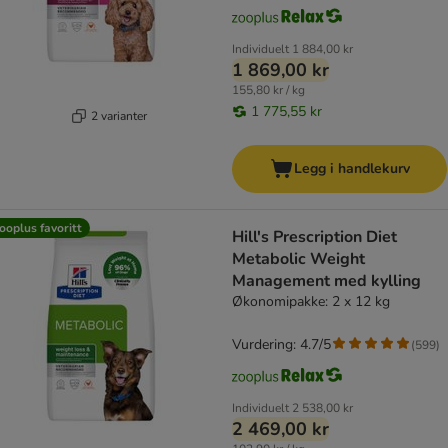
Individuelt
1 884,00 kr
1 869,00 kr
155,80 kr / kg
1 775,55 kr
2 varianter
Legg i handlekurv
ooplus favoritt
Hill's Prescription Diet
Metabolic Weight
Management med kylling
Økonomipakke: 2 x 12 kg
Vurdering: 4.7/5
(
599
)
Individuelt
2 538,00 kr
2 469,00 kr