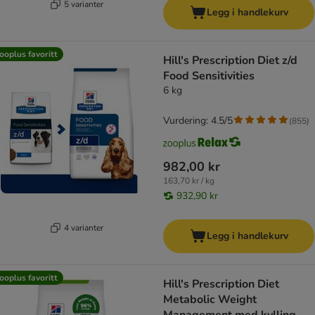
5 varianter
Legg i handlekurv
ooplus favoritt
Hill's Prescription Diet z/d
Food Sensitivities
6 kg
Vurdering: 4.5/5
(
855
)
982,00 kr
163,70 kr / kg
932,90 kr
4 varianter
Legg i handlekurv
ooplus favoritt
Hill's Prescription Diet
Metabolic Weight