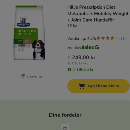
Hill's Prescription Diet
Metabolic + Mobility Weight
+ Joint Care Hundefôr
12 kg
Vurdering: 4.3/5
(
564
)
1 249,00 kr
104,10 kr / kg
1 186,55 kr
3 varianter
Legg i handlekurv
Dine fordeler