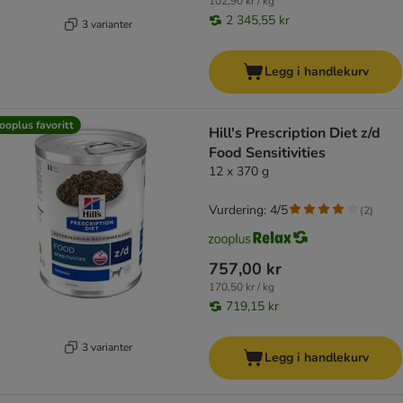
102,90 kr / kg
2 345,55 kr
3 varianter
Legg i handlekurv
ooplus favoritt
Hill's Prescription Diet z/d
Food Sensitivities
12 x 370 g
Vurdering: 4/5
(
2
)
757,00 kr
170,50 kr / kg
719,15 kr
3 varianter
Legg i handlekurv