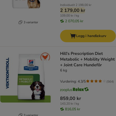
Individuelt
2 198,00 kr
2 179,00 kr
109,00 kr / kg
2 070,05 kr
3 varianter
Legg i handlekurv
Hill's Prescription Diet
Metabolic + Mobility Weight
+ Joint Care Hundefôr
6 kg
Vurdering: 4.3/5
(
564
)
859,00 kr
143,20 kr / kg
816,05 kr
3 varianter