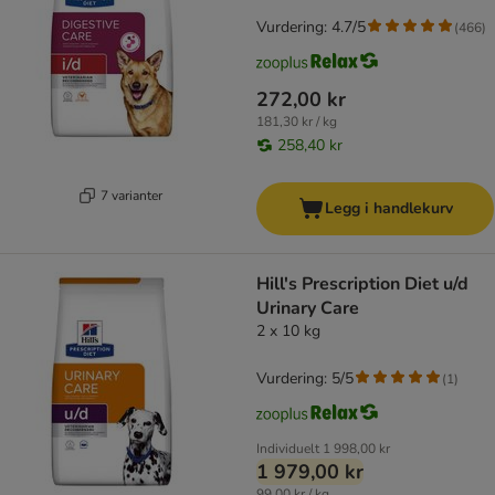
Vurdering: 4.7/5
(
466
)
272,00 kr
181,30 kr / kg
258,40 kr
7 varianter
Legg i handlekurv
Hill's Prescription Diet u/d
Urinary Care
2 x 10 kg
Vurdering: 5/5
(
1
)
Individuelt
1 998,00 kr
1 979,00 kr
99,00 kr / kg