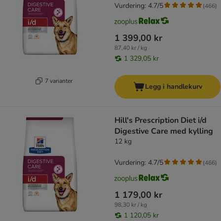
Vurdering: 4.7/5
(
466
)
1 399,00 kr
87,40 kr / kg
1 329,05 kr
7 varianter
Legg i handlekurv
Hill's Prescription Diet i/d
Digestive Care med kylling
12 kg
Vurdering: 4.7/5
(
466
)
1 179,00 kr
98,30 kr / kg
1 120,05 kr