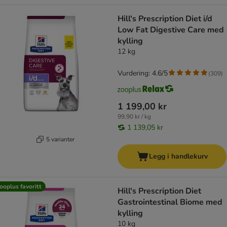
Hill's Prescription Diet i/d
Low Fat Digestive Care med
kylling
12 kg
Vurdering: 4.6/5
(
309
)
1 199,00 kr
99,90 kr / kg
1 139,05 kr
5 varianter
Legg i handlekurv
ooplus favoritt
Hill's Prescription Diet
Gastrointestinal Biome med
kylling
10 kg