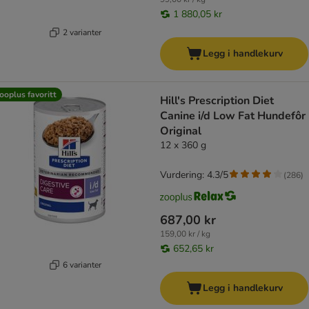
1 880,05 kr
2 varianter
Legg i handlekurv
ooplus favoritt
Hill's Prescription Diet
Canine i/d Low Fat Hundefôr
Original
12 x 360 g
Vurdering: 4.3/5
(
286
)
687,00 kr
159,00 kr / kg
652,65 kr
6 varianter
Legg i handlekurv