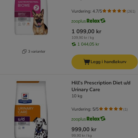
Vurdering: 4.7/5
(
261
)
1 099,00 kr
109,90 kr / kg
1 044,05 kr
3 varianter
Legg i handlekurv
Hill's Prescription Diet u/d
Urinary Care
10 kg
Vurdering: 5/5
(
1
)
999,00 kr
99,90 kr / kg