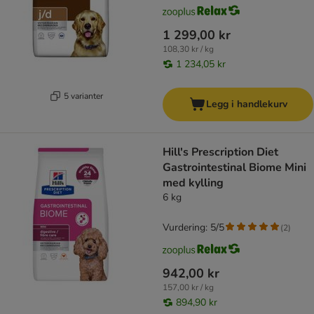
1 299,00 kr
108,30 kr / kg
1 234,05 kr
5 varianter
Legg i handlekurv
Hill's Prescription Diet
Gastrointestinal Biome Mini
med kylling
6 kg
Vurdering: 5/5
(
2
)
942,00 kr
157,00 kr / kg
894,90 kr