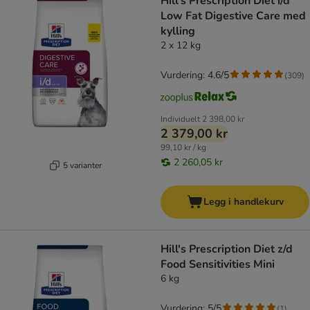
Hill's Prescription Diet i/d
Low Fat Digestive Care med
kylling
2 x 12 kg
Vurdering: 4.6/5
(
309
)
Individuelt
2 398,00 kr
2 379,00 kr
99,10 kr / kg
2 260,05 kr
5 varianter
Legg i handlekurv
Hill's Prescription Diet z/d
Food Sensitivities Mini
6 kg
Vurdering: 5/5
(
1
)