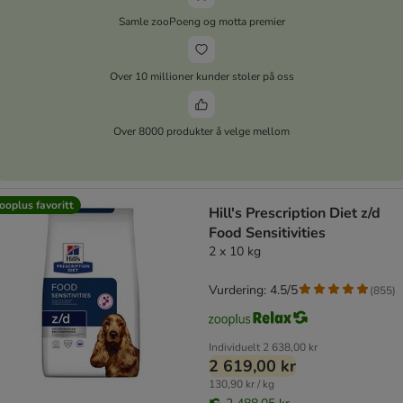
Samle zooPoeng og motta premier
Over 10 millioner kunder stoler på oss
Over 8000 produkter å velge mellom
ooplus favoritt
Hill's Prescription Diet z/d
Food Sensitivities
2 x 10 kg
Vurdering: 4.5/5
(
855
)
Individuelt
2 638,00 kr
2 619,00 kr
130,90 kr / kg