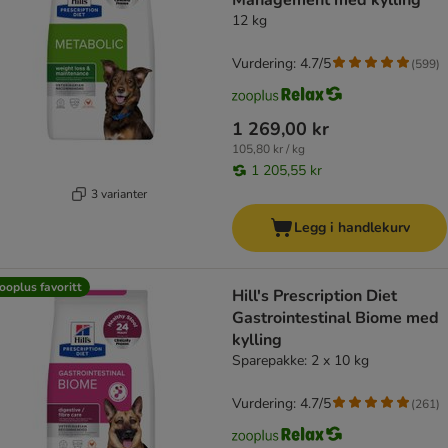
Management med kylling
12 kg
Vurdering: 4.7/5
(
599
)
1 269,00 kr
105,80 kr / kg
1 205,55 kr
3 varianter
Legg i handlekurv
ooplus favoritt
Hill's Prescription Diet
Gastrointestinal Biome med
kylling
Sparepakke: 2 x 10 kg
Vurdering: 4.7/5
(
261
)