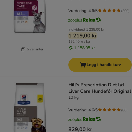
Vurdering: 4.6/5
(
309
)
Individuelt
1 238,00 kr
1 219,00 kr
152,40 kr / kg
1 158,05 kr
5 varianter
Legg i handlekurv
Hill's Prescription Diet l/d
Liver Care Hundefôr Original
10 kg
Vurdering: 4.6/5
(
80
)
829,00 kr