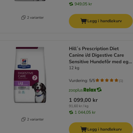
949,05 kr
2 varianter
Legg i handlekurv
Hill´s Prescription Diet
Canine i/d Digestive Care
Sensitive Hundefôr med egg
og ris
12 kg
Vurdering: 5/5
(
1
)
1 099,00 kr
91,60 kr / kg
1 044,05 kr
2 varianter
Legg i handlekurv