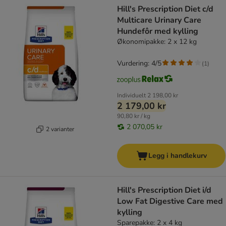
Hill's Prescription Diet c/d
Multicare Urinary Care
Hundefôr med kylling
Økonomipakke: 2 x 12 kg
Vurdering: 4/5
(
1
)
Individuelt
2 198,00 kr
2 179,00 kr
90,80 kr / kg
2 070,05 kr
2 varianter
Legg i handlekurv
Hill's Prescription Diet i/d
Low Fat Digestive Care med
kylling
Sparepakke: 2 x 4 kg