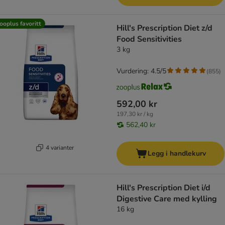
ooplus favoritt
Hill's Prescription Diet z/d
Food Sensitivities
3 kg
Vurdering: 4.5/5
(
855
)
592,00 kr
197,30 kr / kg
562,40 kr
4 varianter
Legg i handlekurv
Hill's Prescription Diet i/d
Digestive Care med kylling
16 kg