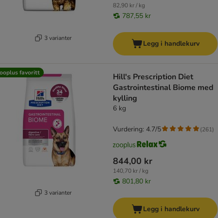
82,90 kr / kg
787,55 kr
3 varianter
Legg i handlekurv
ooplus favoritt
Hill's Prescription Diet
Gastrointestinal Biome med
kylling
6 kg
Vurdering: 4.7/5
(
261
)
844,00 kr
140,70 kr / kg
801,80 kr
3 varianter
Legg i handlekurv