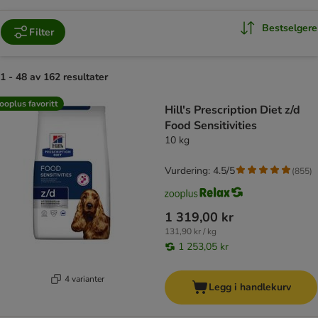
Bestselgere
Filter
1 - 48 av 162 resultater
product items have been changed
ooplus favoritt
Hill's Prescription Diet z/d
Food Sensitivities
10 kg
Vurdering: 4.5/5
(
855
)
1 319,00 kr
131,90 kr / kg
1 253,05 kr
4 varianter
Legg i handlekurv