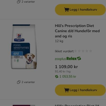
2 varianter
Legg i handlekurv
Hill's Prescription Diet
Canine d/d Hundefôr med
and og ris
12 kg
Ikket vurdert
1 109,00 kr
92,40 kr / kg
1 053,55 kr
2 varianter
Legg i handlekurv