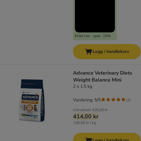
Klikk her - spar -15%
Legg i handlekurv
Advance Veterinary Diets
Weight Balance Mini
2 x 1,5 kg
Vurdering: 5/5
(
2
)
Individuelt
428,00 kr
414,00 kr
138,00 kr / kg
Legg i handlekurv