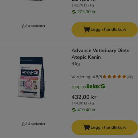
142,70 kr / kg
203,30 kr
4 varianter
Legg i handlekurv
Advance Veterinary Diets
Atopic Kanin
3 kg
Vurdering: 4.8/5
(
68
)
432,00 kr
144,00 kr / kg
410,40 kr
4 varianter
Legg i handlekurv