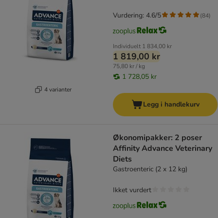
Vurdering: 4.6/5
(
84
)
Individuelt
1 834,00 kr
1 819,00 kr
75,80 kr / kg
1 728,05 kr
4 varianter
Legg i handlekurv
Økonomipakker: 2 poser
Affinity Advance Veterinary
Diets
Gastroenteric (2 x 12 kg)
Ikket vurdert