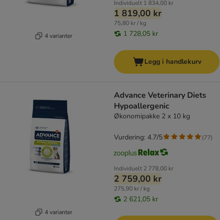
Individuelt
1 834,00 kr
1 819,00 kr
75,80 kr / kg
1 728,05 kr
4 varianter
Legg i handlekurv
Advance Veterinary Diets
Hypoallergenic
Økonomipakke 2 x 10 kg
Vurdering: 4.7/5
(
77
)
Individuelt
2 778,00 kr
2 759,00 kr
275,90 kr / kg
2 621,05 kr
4 varianter