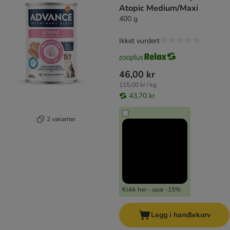
Atopic Medium/Maxi
400 g
Ikket vurdert
46,00 kr
115,00 kr / kg
43,70 kr
2 varianter
Klikk her - spar -15%
Legg i handlekurv