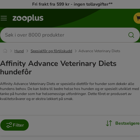
Fri frakt fra 599 kr - ingen tollavgifter**
Katalogmeny
Søk
etter
produkter
Hund
Spesialfôr og fôrtilskudd
Advance Veterinary Diets
Affinity Advance Veterinary Diets
hundefôr
Affinity Advance Veterinary Diets er spesielle diettfôr for hunder som dekekr alle
hundens behov. De kan bidra til bedre helse hos hunden og er spesielt utviklet med
tanke på hunder som har helsemessige utfordringer. Dette fôret er produsert av
kvalitetsråvarer og er ekstra lekkert på smak.
Bestselgere
Filter