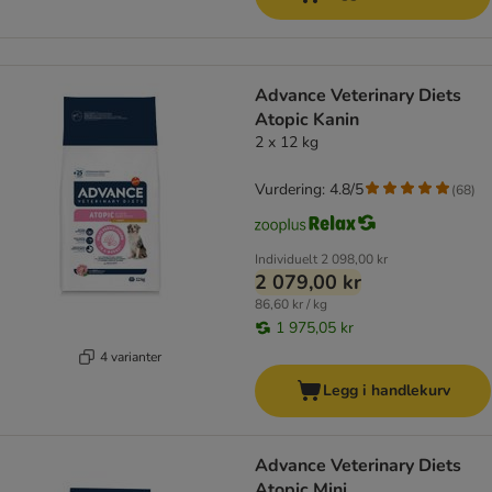
Advance Veterinary Diets
Atopic Kanin
2 x 12 kg
Vurdering: 4.8/5
(
68
)
Individuelt
2 098,00 kr
2 079,00 kr
86,60 kr / kg
1 975,05 kr
4 varianter
Legg i handlekurv
Advance Veterinary Diets
Atopic Mini