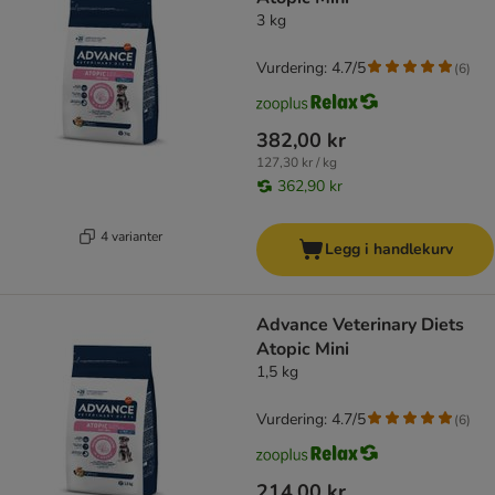
3 kg
Vurdering: 4.7/5
(
6
)
382,00 kr
127,30 kr / kg
362,90 kr
4 varianter
Legg i handlekurv
Advance Veterinary Diets
Atopic Mini
1,5 kg
Vurdering: 4.7/5
(
6
)
214,00 kr