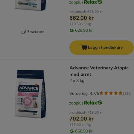
Individuelt
678,00 kr
662,00 kr
110,30 kr / kg
628,90 kr
3 varianter
Legg i handlekurv
Advance Veterinary Atopic
med ørret
2 x 3 kg
Vurdering: 4.7/5
(
122
)
Individuelt
718,00 kr
702,00 kr
117,00 kr / kg
666,90 kr