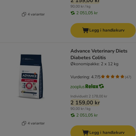
2 159,00 kr
90,00 kr / kg
2 051,05 kr
4 varianter
Legg i handlekurv
Advance Veterinary Diets
Diabetes Colitis
Økonomipakke: 2 x 12 kg
Vurdering: 4.7/5
(
47
)
Individuelt
2 178,00 kr
2 159,00 kr
90,00 kr / kg
2 051,05 kr
4 varianter
Legg i handlekurv