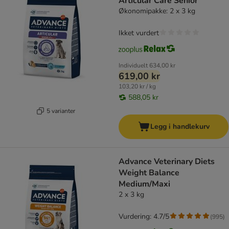
Articular Care Senior
Økonomipakke: 2 x 3 kg
Ikket vurdert
Individuelt
634,00 kr
619,00 kr
103,20 kr / kg
588,05 kr
5 varianter
Legg i handlekurv
Advance Veterinary Diets
Weight Balance
Medium/Maxi
2 x 3 kg
Vurdering: 4.7/5
(
995
)