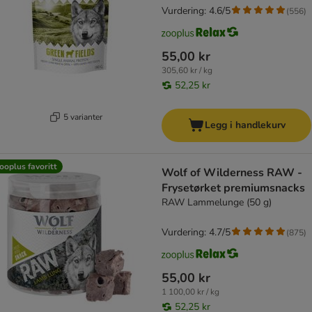
Vurdering: 4.6/5
(
556
)
55,00 kr
305,60 kr / kg
52,25 kr
5 varianter
Legg i handlekurv
ooplus favoritt
Wolf of Wilderness RAW -
Frysetørket premiumsnacks
RAW Lammelunge (50 g)
Vurdering: 4.7/5
(
875
)
55,00 kr
1 100,00 kr / kg
52,25 kr