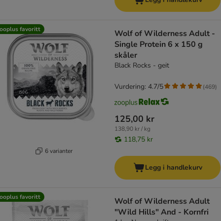
ooplus favoritt
Wolf of Wilderness Adult -
Single Protein 6 x 150 g
skåler
Black Rocks - geit
Vurdering: 4.7/5
(
469
)
125,00 kr
138,90 kr / kg
118,75 kr
6 varianter
Legg i handlekurv
ooplus favoritt
Wolf of Wilderness Adult
"Wild Hills" And - Kornfri