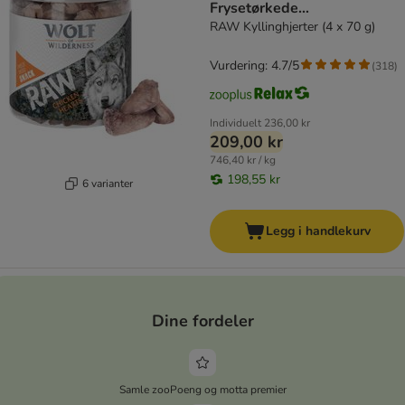
Frysetørkede
premiumsnacks
RAW Kyllinghjerter (4 x 70 g)
Vurdering: 4.7/5
(
318
)
Individuelt
236,00 kr
209,00 kr
746,40 kr / kg
198,55 kr
6 varianter
Legg i handlekurv
Dine fordeler
Samle zooPoeng og motta premier