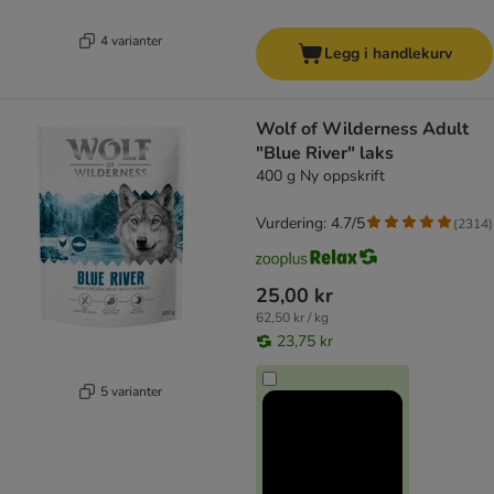
4 varianter
Legg i handlekurv
Wolf of Wilderness Adult
"Blue River" laks
400 g Ny oppskrift
Vurdering: 4.7/5
(
2314
)
25,00 kr
62,50 kr / kg
23,75 kr
5 varianter