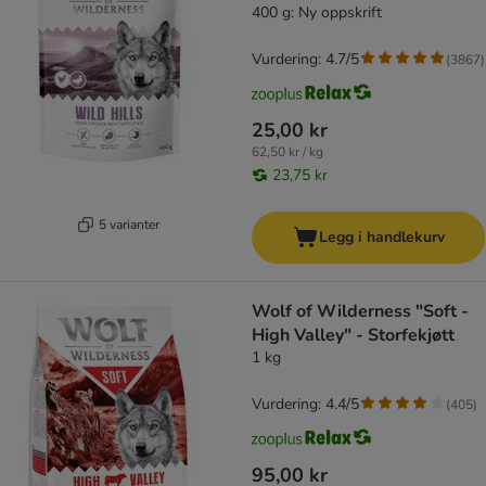
400 g: Ny oppskrift
Vurdering: 4.7/5
(
3867
)
25,00 kr
62,50 kr / kg
23,75 kr
5 varianter
Legg i handlekurv
Wolf of Wilderness "Soft -
High Valley" - Storfekjøtt
1 kg
Vurdering: 4.4/5
(
405
)
95,00 kr