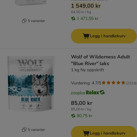
1 549,00 kr
64,50 kr / kg
1 471,55 kr
5 varianter
Legg i handlekurv
Wolf of Wilderness Adult
"Blue River" laks
1 kg Ny oppskrift
Vurdering: 4.7/5
(
2314
)
85,00 kr
85,00 kr / kg
80,75 kr
5 varianter
Legg i handlekurv