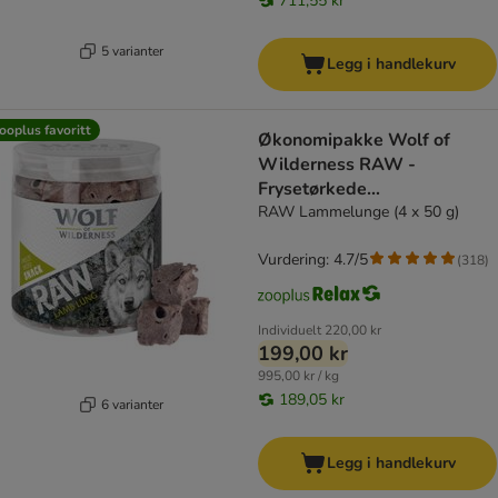
711,55 kr
5 varianter
Legg i handlekurv
ooplus favoritt
Økonomipakke Wolf of
Wilderness RAW -
Frysetørkede
premiumsnacks
RAW Lammelunge (4 x 50 g)
Vurdering: 4.7/5
(
318
)
Individuelt
220,00 kr
199,00 kr
995,00 kr / kg
189,05 kr
6 varianter
Legg i handlekurv