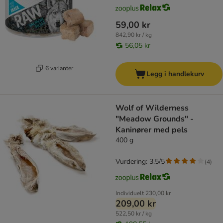
59,00 kr
842,90 kr / kg
56,05 kr
6 varianter
Legg i handlekurv
Wolf of Wilderness
"Meadow Grounds" -
Kaninører med pels
400 g
Vurdering: 3.5/5
(
4
)
Individuelt
230,00 kr
209,00 kr
522,50 kr / kg