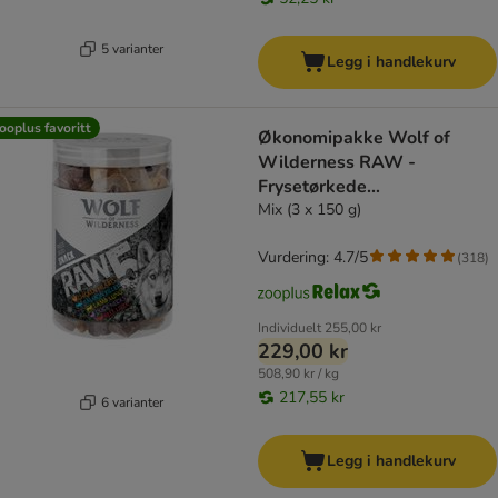
5 varianter
Legg i handlekurv
ooplus favoritt
Økonomipakke Wolf of
Wilderness RAW -
Frysetørkede
premiumsnacks
Mix (3 x 150 g)
Vurdering: 4.7/5
(
318
)
Individuelt
255,00 kr
229,00 kr
508,90 kr / kg
217,55 kr
6 varianter
Legg i handlekurv