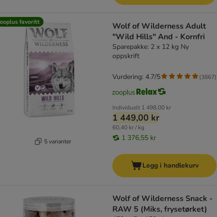
ooplus favoritt
Wolf of Wilderness Adult
"Wild Hills" And - Kornfri
Sparepakke: 2 x 12 kg Ny
oppskrift
Vurdering: 4.7/5
(
3867
)
Individuelt
1 498,00 kr
1 449,00 kr
60,40 kr / kg
1 376,55 kr
5 varianter
Legg i handlekurv
Wolf of Wilderness Snack -
RAW 5 (Miks, frysetørket)