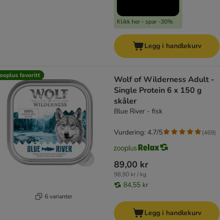
Klikk her - spar -30%
Legg i handlekurv
ooplus favoritt
Wolf of Wilderness Adult -
Single Protein 6 x 150 g
skåler
Blue River - fisk
Vurdering: 4.7/5
(
469
)
89,00 kr
98,90 kr / kg
84,55 kr
6 varianter
Legg i handlekurv