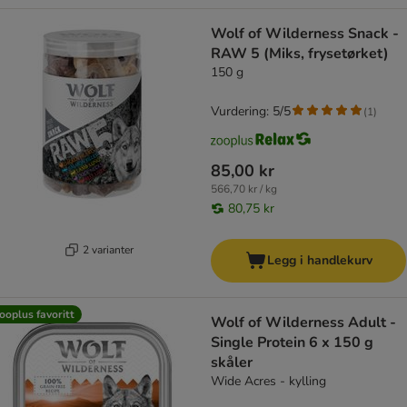
Wolf of Wilderness Snack -
RAW 5 (Miks, frysetørket)
150 g
Vurdering: 5/5
(
1
)
85,00 kr
566,70 kr / kg
80,75 kr
2 varianter
Legg i handlekurv
ooplus favoritt
Wolf of Wilderness Adult -
Single Protein 6 x 150 g
skåler
Wide Acres - kylling