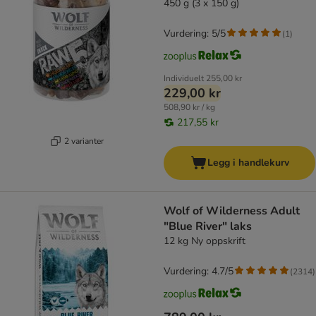
450 g (3 x 150 g)
Vurdering: 5/5
(
1
)
Individuelt
255,00 kr
229,00 kr
508,90 kr / kg
217,55 kr
2 varianter
Legg i handlekurv
Wolf of Wilderness Adult
"Blue River" laks
12 kg Ny oppskrift
Vurdering: 4.7/5
(
2314
)