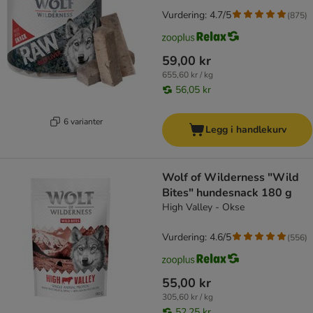
Vurdering: 4.7/5
(
875
)
59,00 kr
655,60 kr / kg
56,05 kr
6 varianter
Legg i handlekurv
Wolf of Wilderness "Wild
Bites" hundesnack 180 g
High Valley - Okse
Vurdering: 4.6/5
(
556
)
55,00 kr
305,60 kr / kg
52,25 kr