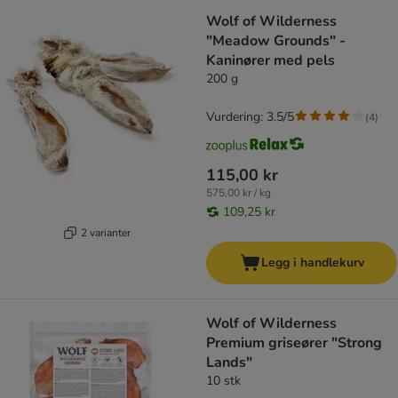
Wolf of Wilderness
"Meadow Grounds" -
Kaninører med pels
200 g
Vurdering: 3.5/5
(
4
)
115,00 kr
575,00 kr / kg
109,25 kr
2 varianter
Legg i handlekurv
Wolf of Wilderness
Premium griseører "Strong
Lands"
10 stk