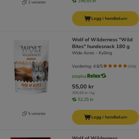
198,55 kr
2 varianter
Legg i handlekurv
Wolf of Wilderness "Wild
Bites" hundesnack 180 g
Wide Acres - Kylling
Vurdering: 4.6/5
(
556
)
55,00 kr
305,60 kr / kg
52,25 kr
5 varianter
Legg i handlekurv
Wolf of Wilderness