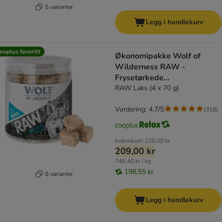
5 varianter
Legg i handlekurv
ooplus favoritt
Økonomipakke Wolf of
Wilderness RAW -
Frysetørkede
premiumsnacks
RAW Laks (4 x 70 g)
Vurdering: 4.7/5
(
318
)
Individuelt
236,00 kr
209,00 kr
746,40 kr / kg
198,55 kr
6 varianter
Legg i handlekurv