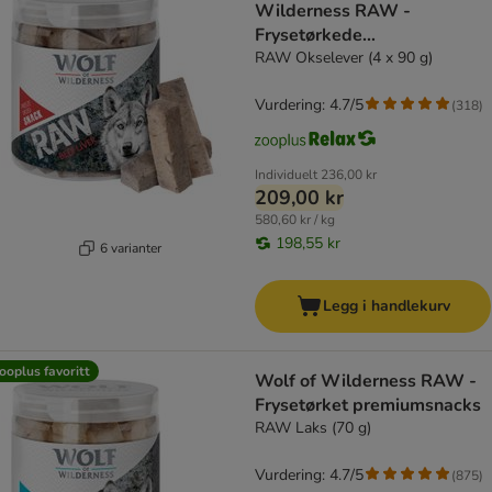
Wilderness RAW -
Frysetørkede
premiumsnacks
RAW Okselever (4 x 90 g)
Vurdering: 4.7/5
(
318
)
Individuelt
236,00 kr
209,00 kr
580,60 kr / kg
198,55 kr
6 varianter
Legg i handlekurv
ooplus favoritt
Wolf of Wilderness RAW -
Frysetørket premiumsnacks
RAW Laks (70 g)
Vurdering: 4.7/5
(
875
)