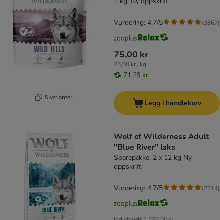
1 kg: Ny oppskrift
Vurdering: 4.7/5
(
3867
)
75,00 kr
75,00 kr / kg
71,25 kr
5 varianter
Legg i handlekurv
Wolf of Wilderness Adult
"Blue River" laks
Sparepakke: 2 x 12 kg Ny
oppskrift
Vurdering: 4.7/5
(
2314
)
Individuelt
1 578,00 kr