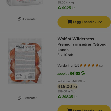
95,00 kr / kg
90,25 kr
4 varianter
Legg i handlekurv
Wolf of Wilderness
Premium griseører "Strong
Lands"
3 x 10 stk
Vurdering: 5/5
(
1
)
Individuelt
447,00 kr
419,00 kr
399,00 kr / kg
398,05 kr
2 varianter
Legg i handlekurv