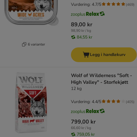
Vurdering: 4.7/5
(
469
)
89,00 kr
98,90 kr / kg
84,55 kr
6 varianter
Legg i handlekurv
Wolf of Wilderness "Soft -
High Valley" - Storfekjøtt
12 kg
Vurdering: 4.4/5
(
405
)
799,00 kr
66,60 kr / kg
759,05 kr