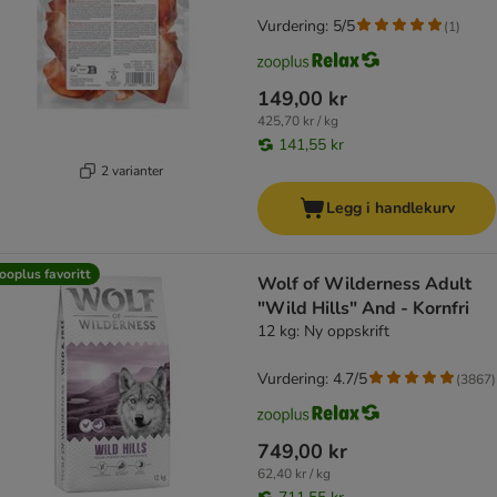
Vurdering: 5/5
(
1
)
149,00 kr
425,70 kr / kg
141,55 kr
2 varianter
Legg i handlekurv
ooplus favoritt
Wolf of Wilderness Adult
"Wild Hills" And - Kornfri
12 kg: Ny oppskrift
Vurdering: 4.7/5
(
3867
)
749,00 kr
62,40 kr / kg