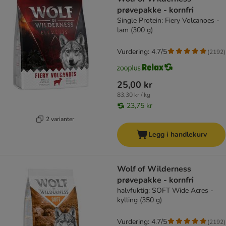
prøvepakke - kornfri
Single Protein: Fiery Volcanoes -
lam (300 g)
Vurdering: 4.7/5
(
2192
)
25,00 kr
83,30 kr / kg
23,75 kr
2 varianter
Legg i handlekurv
Wolf of Wilderness
prøvepakke - kornfri
halvfuktig: SOFT Wide Acres -
kylling (350 g)
Vurdering: 4.7/5
(
2192
)