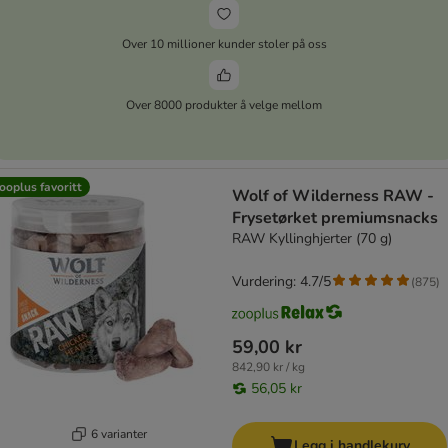
Over 10 millioner kunder stoler på oss
Over 8000 produkter å velge mellom
ooplus favoritt
Wolf of Wilderness RAW -
Frysetørket premiumsnacks
RAW Kyllinghjerter (70 g)
Vurdering: 4.7/5
(
875
)
59,00 kr
842,90 kr / kg
56,05 kr
6 varianter
Legg i handlekurv