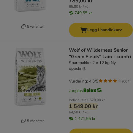
789,00 kr
65,80 kr / kg
749,55 kr
5 varianter
Legg i handlekurv
Wolf of Wilderness Senior
"Green Fields" Lam - kornfri
Sparepakke: 2 x 12 kg Ny
oppskrift
Vurdering: 4.3/5
(
604
)
Individuelt
1 578,00 kr
1 549,00 kr
64,50 kr / kg
1 471,55 kr
5 varianter