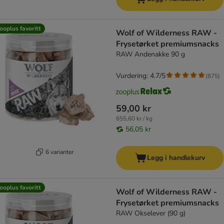
ooplus favoritt
Wolf of Wilderness RAW -
Frysetørket premiumsnacks
RAW Andenakke 90 g
Vurdering: 4.7/5
(
875
)
59,00 kr
655,60 kr / kg
56,05 kr
6 varianter
Legg i handlekurv
ooplus favoritt
Wolf of Wilderness RAW -
Frysetørket premiumsnacks
RAW Okselever (90 g)