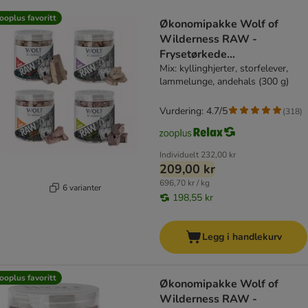
product items have been changed
ooplus favoritt
Økonomipakke Wolf of
Wilderness RAW -
Frysetørkede
premiumsnacks
Mix: kyllinghjerter, storfelever,
lammelunge, andehals (300 g)
Vurdering: 4.7/5
(
318
)
Individuelt
232,00 kr
209,00 kr
696,70 kr / kg
6 varianter
198,55 kr
Legg i handlekurv
ooplus favoritt
Økonomipakke Wolf of
Wilderness RAW -