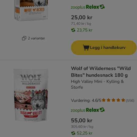
25,00 kr
71,40 kr / kg
23,75 kr
2 varianter
Legg i handlekurv
Wolf of Wilderness "Wild
Bites" hundesnack 180 g
High Valley Mini - Kylling &
Storfe
Vurdering: 4.6/5
(
556
)
55,00 kr
305,60 kr / kg
52,25 kr