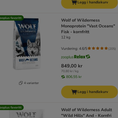
Legg i handlekurv
ooplus favoritt
Wolf of Wilderness
Monoprotein "Vast Oceans"
Fisk - kornfritt
12 kg
Vurdering: 4.6/5
(
205
)
849,00 kr
70,80 kr / kg
806,55 kr
4 varianter
Legg i handlekurv
ooplus favoritt
Wolf of Wilderness Adult
"Wild Hills" And - Kornfri