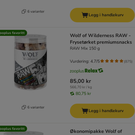
6 varianter
Legg i handlekurv
ooplus favoritt
Wolf of Wilderness RAW -
Frysetørket premiumsnacks
RAW Mix 150 g
Vurdering: 4.7/5
(
875
)
85,00 kr
566,70 kr / kg
80,75 kr
6 varianter
Legg i handlekurv
ooplus favoritt
Økonomipakke Wolf of