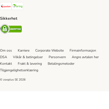
Posten Shipping Method
Bring Shipping Method
Sikkerhet
Security
Om oss
Karriere
Corporate Website
Firmainformasjon
DSA
Vilkår & betingelser
Personvern
Angre avtalen her
Kontakt
Frakt & levering
Betalingsmetoder
Tilgjengelighetserklæring
© zooplus SE
2026