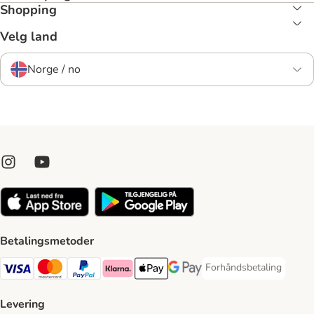
Shopping
Velg land
Norge / no
Betalingsmetoder
Forhåndsbetaling
Forhåndsbetaling Paym
Visa Payment Method
Mastercard Payment Method
PayPal Payment Method
Klarna Payment Method
Apple Pay Payment Method
Google Pay Payment Method
Levering