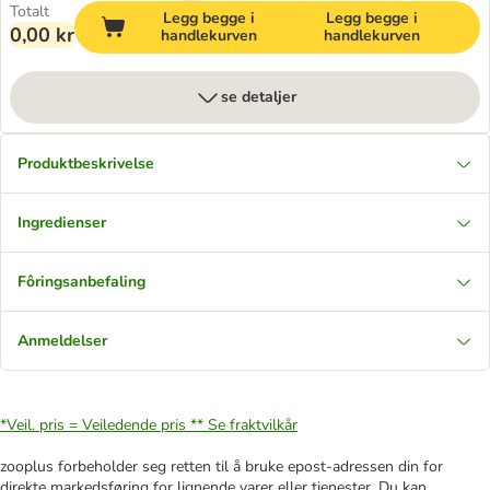
Totalt
Legg begge i
Legg begge i
0,00 kr
handlekurven
handlekurven
se detaljer
Produktbeskrivelse
Ingredienser
Fôringsanbefaling
Anmeldelser
*Veil. pris = Veiledende pris **
Se fraktvilkår
zooplus forbeholder seg retten til å bruke epost-adressen din for
direkte markedsføring for lignende varer eller tjenester. Du kan