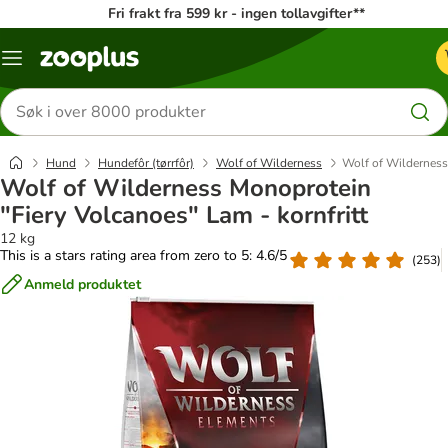
Fri frakt fra 599 kr - ingen tollavgifter**
Katalogmeny
Søk
etter
produkter
Hund
Hundefôr (tørrfôr)
Wolf of Wilderness
Wolf of Wilderness 
Wolf of Wilderness Monoprotein
"Fiery Volcanoes" Lam - kornfritt
12 kg
This is a stars rating area from zero to 5: 4.6/5
(
253
)
Anmeld produktet