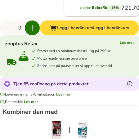
721,70
-15%
Legg i handlekurv
Legg i handlekurv
Les mer
zooplus Relax
Starter ved en minimumsbestilling på 299 kr
Motta regelmessige leveranser
Endre, sett på pause eller si opp til enhver tid
Tjen 85 zooPoeng på dette produktet
Levering innen 3-5 virkedager.
Les mer
Returvilkår
Les mer
Kombiner den med