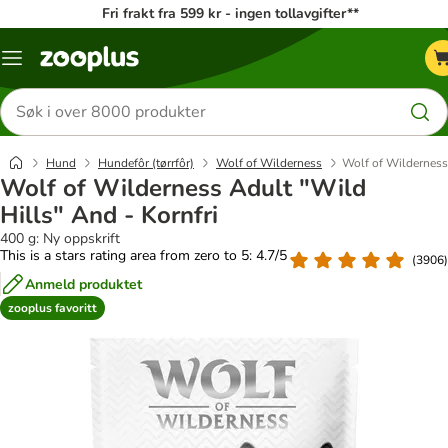
Fri frakt fra 599 kr - ingen tollavgifter**
Katalogmeny
Søk
etter
produkter
Hund
Hundefôr (tørrfôr)
Wolf of Wilderness
Wolf of Wilderness 
Wolf of Wilderness Adult "Wild
Hills" And - Kornfri
400 g: Ny oppskrift
This is a stars rating area from zero to 5: 4.7/5
(
3906
)
Anmeld produktet
zooplus favoritt