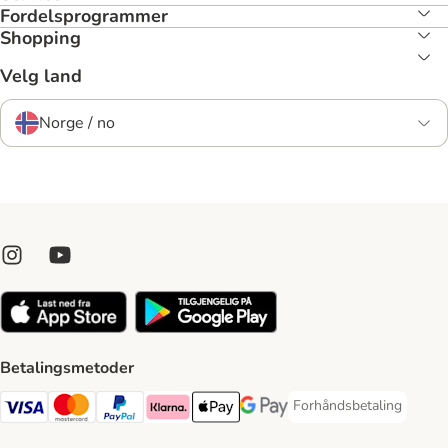
Fordelsprogrammer
Shopping
Velg land
Norge / no
Betalingsmetoder
Forhåndsbetaling
Forhåndsbetaling Paym
Visa Payment Method
Mastercard Payment Method
PayPal Payment Method
Klarna Payment Method
Apple Pay Payment Method
Google Pay Payment Method