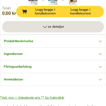
Totalt
Legg begge i
Legg begge i
0,00 kr
handlekurven
handlekurven
se detaljer
Produktbeskrivelse
Ingredienser
Fôringsanbefaling
Anmeldelser
*Veil. pris = Veiledende pris **
Se fraktvilkår