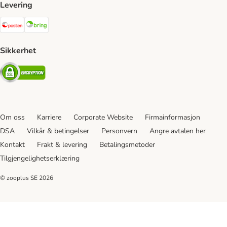
Levering
Posten Shipping Method
Bring Shipping Method
Sikkerhet
Security
Om oss
Karriere
Corporate Website
Firmainformasjon
DSA
Vilkår & betingelser
Personvern
Angre avtalen her
Kontakt
Frakt & levering
Betalingsmetoder
Tilgjengelighetserklæring
© zooplus SE
2026