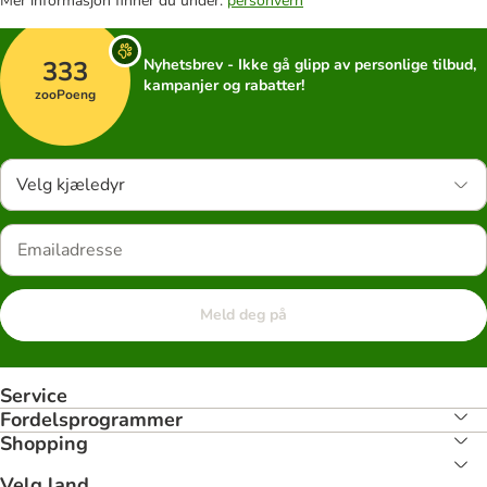
Mer informasjon finner du under:
personvern
333
Nyhetsbrev - Ikke gå glipp av personlige tilbud,
kampanjer og rabatter!
zooPoeng
Velg kjæledyr
Meld deg på
Service
Fordelsprogrammer
Shopping
Velg land