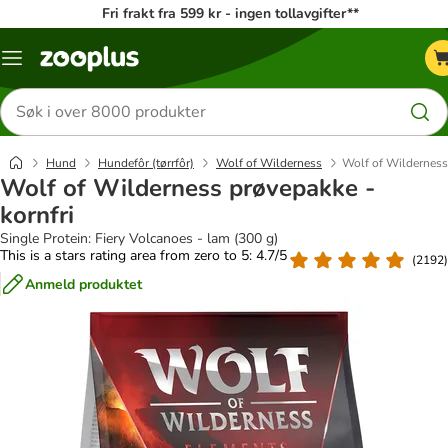
Fri frakt fra 599 kr - ingen tollavgifter**
Katalogmeny
Søk
etter
produkter
Hund
Hundefôr (tørrfôr)
Wolf of Wilderness
Wolf of Wilderness 
Wolf of Wilderness prøvepakke -
kornfri
Single Protein: Fiery Volcanoes - lam (300 g)
This is a stars rating area from zero to 5: 4.7/5
(
2192
)
Anmeld produktet