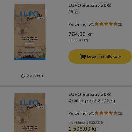
product items have been changed
LUPO Sensitiv 20/8
15 kg
Vurdering: 5/5
(
2
)
764,00 kr
50,90 kr / kg
Legg i handlekurv
2 varianter
LUPO Sensitiv 20/8
Økonomipakke: 2 x 15 kg
Vurdering: 5/5
(
2
)
Individuelt
1 528,00 kr
1 509,00 kr