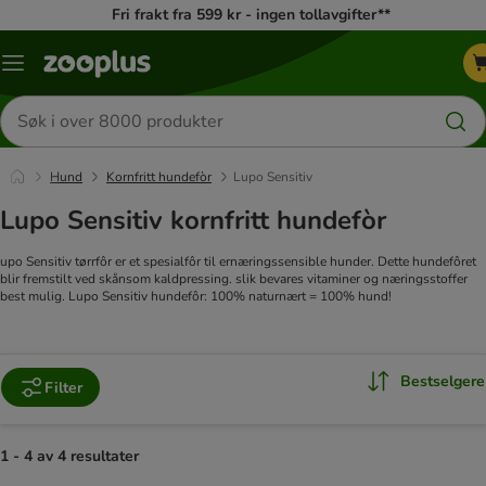
Fri frakt fra 599 kr - ingen tollavgifter**
Katalogmeny
Søk
etter
produkter
Hund
Kornfritt hundefòr
Lupo Sensitiv
Lupo Sensitiv kornfritt hundefòr
upo Sensitiv tørrfôr er et spesialfôr til ernæringssensible hunder. Dette hundefôret
blir fremstilt ved skånsom kaldpressing. slik bevares vitaminer og næringsstoffer
best mulig. Lupo Sensitiv hundefôr: 100% naturnært = 100% hund!
Bestselgere
Filter
1 - 4 av 4 resultater