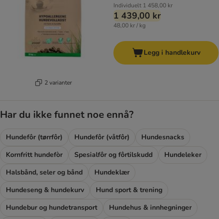
Individuelt
1 458,00 kr
1 439,00 kr
48,00 kr / kg
Legg i handlekurv
2 varianter
Har du ikke funnet noe ennå?
Hundefôr (tørrfôr)
Hundefôr (våtfôr)
Hundesnacks
Kornfritt hundefòr
Spesialfôr og fôrtilskudd
Hundeleker
Halsbånd, seler og bånd
Hundeklær
Hundeseng & hundekurv
Hund sport & trening
Hundebur og hundetransport
Hundehus & innhegninger