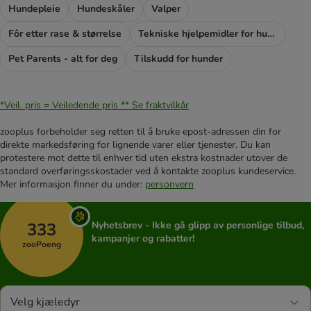
Hundepleie
Hundeskåler
Valper
Fôr etter rase & størrelse
Tekniske hjelpemidler for hunder
Pet Parents - alt for deg
Tilskudd for hunder
*Veil. pris = Veiledende pris **
Se fraktvilkår
zooplus forbeholder seg retten til å bruke epost-adressen din for
direkte markedsføring for lignende varer eller tjenester. Du kan
protestere mot dette til enhver tid uten ekstra kostnader utover de
standard overføringsskostader ved å kontakte zooplus kundeservice.
Mer informasjon finner du under:
personvern
333
Nyhetsbrev - Ikke gå glipp av personlige tilbud,
kampanjer og rabatter!
zooPoeng
Velg kjæledyr