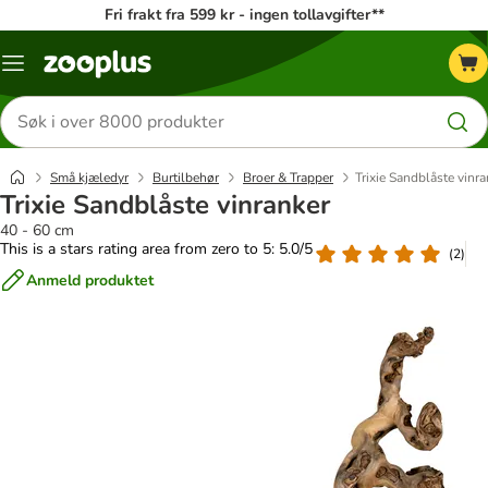
Fri frakt fra 599 kr - ingen tollavgifter**
Katalogmeny
Søk
etter
produkter
Små kjæledyr
Burtilbehør
Broer & Trapper
Trixie Sandblåste vinra
Trixie Sandblåste vinranker
40 - 60 cm
This is a stars rating area from zero to 5: 5.0/5
(
2
)
Anmeld produktet