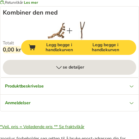
Returvilkår
Les mer
Kombiner den med
Totalt
Legg begge i
Legg begge i
0,00 kr
handlekurven
handlekurven
se detaljer
Produktbeskrivelse
Anmeldelser
*Veil. pris = Veiledende pris **
Se fraktvilkår
zooplus forbeholder seg retten til å bruke epost-adressen din for