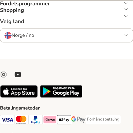
Fordelsprogrammer
Shopping
Velg land
Norge / no
Betalingsmetoder
Forhåndsbetaling
Forhåndsbetaling Paym
Visa Payment Method
Mastercard Payment Method
PayPal Payment Method
Klarna Payment Method
Apple Pay Payment Method
Google Pay Payment Method