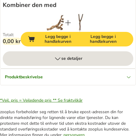
Kombiner den med
Totalt
Legg begge i
Legg begge i
0,00 kr
handlekurven
handlekurven
se detaljer
Produktbeskrivelse
*Veil. pris = Veiledende pris **
Se fraktvilkår
zooplus forbeholder seg retten til å bruke epost-adressen din for
direkte markedsføring for lignende varer eller tjenester. Du kan
protestere mot dette til enhver tid uten ekstra kostnader utover de
standard overføringsskostader ved å kontakte zooplus kundeservice.
Mer informasjon finner du under:
personvern