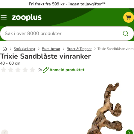
Fri frakt fra 599 kr - ingen tollavgifter**
Katalogmeny
Søk
etter
produkter
Små kjæledyr
Burtilbehør
Broer & Trapper
Trixie Sandblåste vinra
Trixie Sandblåste vinranker
40 - 60 cm
Anmeld produktet
(
0
)