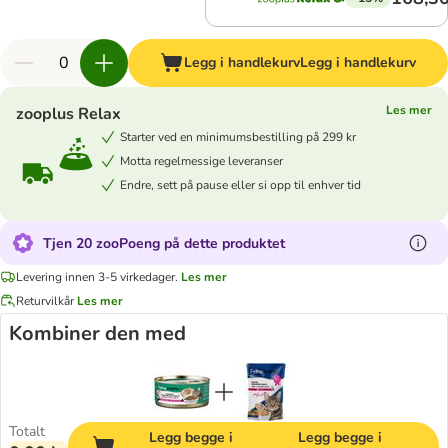
Legg i handlekurv
Legg i handlekurv
Les mer
zooplus Relax
Starter ved en minimumsbestilling på 299 kr
Motta regelmessige leveranser
Endre, sett på pause eller si opp til enhver tid
Tjen 20 zooPoeng på dette produktet
Levering innen 3-5 virkedager.
Les mer
Returvilkår
Les mer
Kombiner den med
Totalt
Legg begge i
Legg begge i