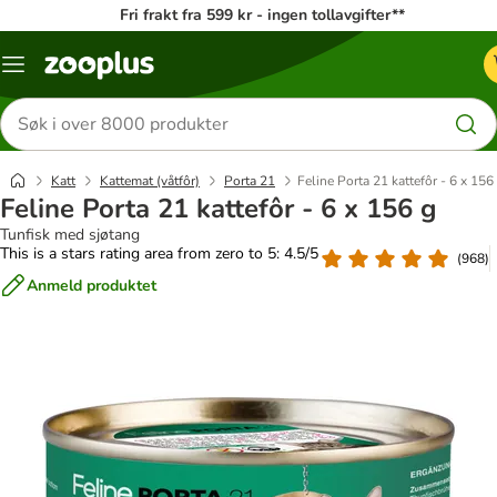
Fri frakt fra 599 kr - ingen tollavgifter**
Katalogmeny
Søk
etter
produkter
Katt
Kattemat (våtfôr)
Porta 21
Feline Porta 21 kattefôr - 6 x 156
Feline Porta 21 kattefôr - 6 x 156 g
Tunfisk med sjøtang
This is a stars rating area from zero to 5: 4.5/5
(
968
)
Anmeld produktet