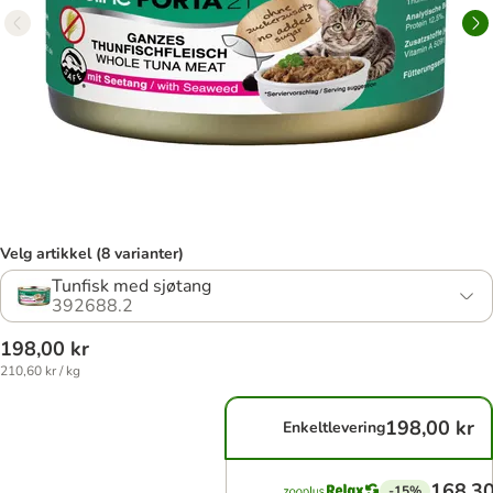
Velg artikkel (8 varianter)
Tunfisk med sjøtang
392688.2
198,00 kr
210,60 kr / kg
198,00 kr
Enkeltlevering
168,30
-15%