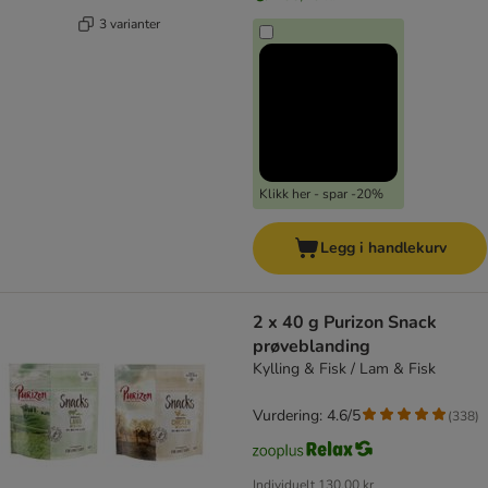
3 varianter
Klikk her - spar -20%
Legg i handlekurv
2 x 40 g Purizon Snack
prøveblanding
Kylling & Fisk / Lam & Fisk
Vurdering: 4.6/5
(
338
)
Individuelt
130,00 kr