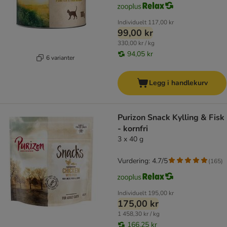
Individuelt
117,00 kr
99,00 kr
330,00 kr / kg
94,05 kr
6 varianter
Legg i handlekurv
Purizon Snack Kylling & Fisk
- kornfri
3 x 40 g
Vurdering: 4.7/5
(
165
)
Individuelt
195,00 kr
175,00 kr
1 458,30 kr / kg
166,25 kr