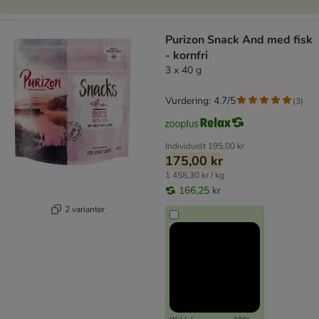
Purizon Snack And med fisk
- kornfri
3 x 40 g
Vurdering: 4.7/5
(
3
)
Individuelt
195,00 kr
175,00 kr
1 458,30 kr / kg
166,25 kr
2 varianter