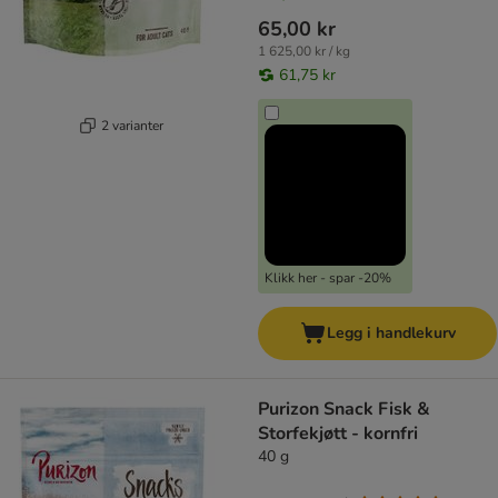
65,00 kr
1 625,00 kr / kg
61,75 kr
2 varianter
Klikk her - spar -20%
Legg i handlekurv
Purizon Snack Fisk &
Storfekjøtt - kornfri
40 g