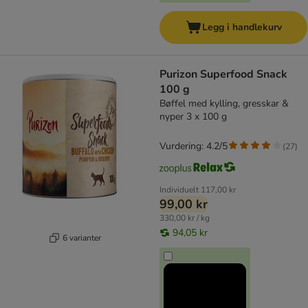
Legg i handlekurv
Purizon Superfood Snack
100 g
Bøffel med kylling, gresskar &
nyper 3 x 100 g
Vurdering: 4.2/5
(
27
)
Individuelt
117,00 kr
99,00 kr
330,00 kr / kg
94,05 kr
6 varianter