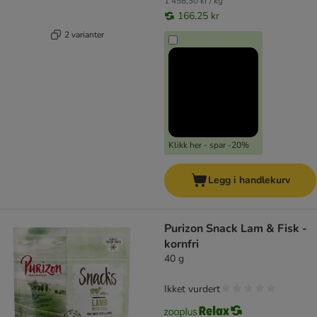
1 458,30 kr / kg
166,25 kr
2 varianter
Klikk her - spar -20%
Legg i handlekurv
Purizon Snack Lam & Fisk -
kornfri
40 g
Ikket vurdert