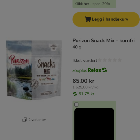
Klikk her - spar -20%
Legg i handlekurv
Purizon Snack Mix - kornfri
40 g
Ikket vurdert
65,00 kr
1 625,00 kr / kg
61,75 kr
2 varianter