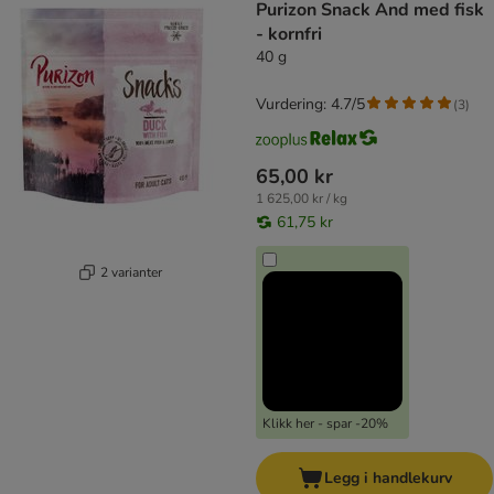
Purizon Snack And med fisk
- kornfri
40 g
Vurdering: 4.7/5
(
3
)
65,00 kr
1 625,00 kr / kg
61,75 kr
2 varianter
Klikk her - spar -20%
Legg i handlekurv