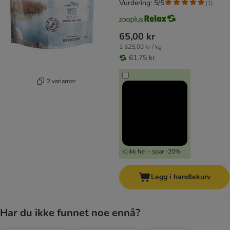
Vurdering: 5/5
(
1
)
65,00 kr
1 625,00 kr / kg
61,75 kr
2 varianter
Klikk her - spar -20%
Legg i handlekurv
Har du ikke funnet noe ennå?