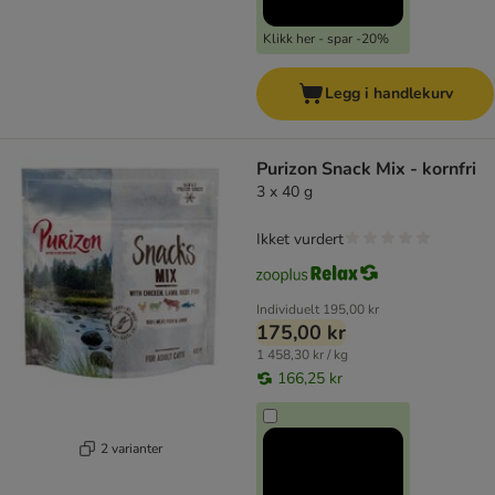
Klikk her - spar -20%
Legg i handlekurv
Purizon Snack Mix - kornfri
3 x 40 g
Ikket vurdert
Individuelt
195,00 kr
175,00 kr
1 458,30 kr / kg
166,25 kr
2 varianter