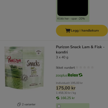
Klikk her - spar -20%
Legg i handlekurv
Purizon Snack Lam & Fisk -
kornfri
3 x 40 g
Ikket vurdert
Individuelt
195,00 kr
175,00 kr
1 458,30 kr / kg
166,25 kr
2 varianter