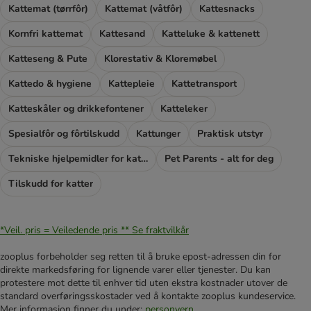
Kattemat (tørrfôr)
Kattemat (våtfôr)
Kattesnacks
Kornfri kattemat
Kattesand
Katteluke & kattenett
Katteseng & Pute
Klorestativ & Kloremøbel
Kattedo & hygiene
Kattepleie
Kattetransport
Katteskåler og drikkefontener
Katteleker
Spesialfôr og fôrtilskudd
Kattunger
Praktisk utstyr
Tekniske hjelpemidler for katter
Pet Parents - alt for deg
Tilskudd for katter
*Veil. pris = Veiledende pris **
Se fraktvilkår
zooplus forbeholder seg retten til å bruke epost-adressen din for
direkte markedsføring for lignende varer eller tjenester. Du kan
protestere mot dette til enhver tid uten ekstra kostnader utover de
standard overføringsskostader ved å kontakte zooplus kundeservice.
Mer informasjon finner du under:
personvern