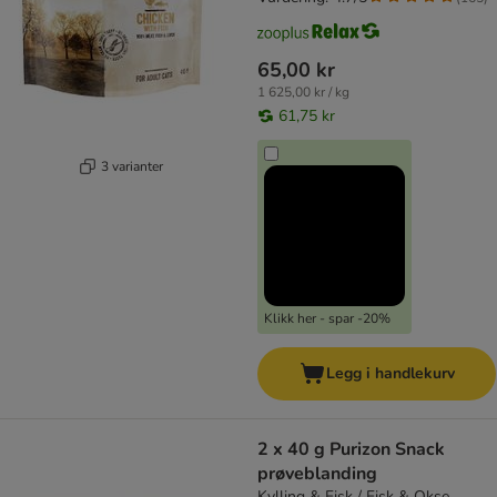
65,00 kr
1 625,00 kr / kg
61,75 kr
3 varianter
Klikk her - spar -20%
Legg i handlekurv
2 x 40 g Purizon Snack
prøveblanding
Kylling & Fisk / Fisk & Okse