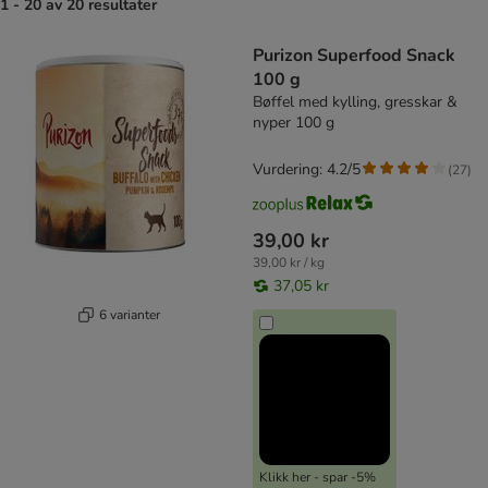
1 - 20 av 20 resultater
product items have been changed
Purizon Superfood Snack
100 g
Bøffel med kylling, gresskar &
nyper 100 g
Vurdering: 4.2/5
(
27
)
39,00 kr
39,00 kr / kg
37,05 kr
6 varianter
Klikk her - spar -5%