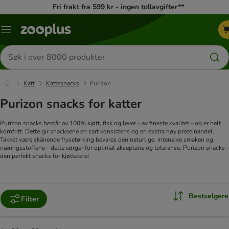
Fri frakt fra 599 kr - ingen tollavgifter**
Katalogmeny
Søk
etter
produkter
Katt
Kattesnacks
Purizon
Purizon snacks for katter
Purizon snacks består av 100% kjøtt, fisk og lever - av fineste kvalitet - og er helt
kornfritt. Dette gir snacksene en sart konsistens og en ekstra høy proteinandel.
Takket være skånende frysetørking bevares den naturlige, intensive smaken og
næringsstoffene - dette sørger for optimal akseptans og toleranse.
Purizon snacks -
den perfekt snacks for kjøttetere!
Bestselgere
Filter