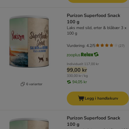
Purizon Superfood Snack
100 g
Laks med sild, erter & blåbær 3 x
100 g
Vurdering: 4.2/5
(
27
)
Individuelt
117,00 kr
99,00 kr
330,00 kr / kg
94,05 kr
6 varianter
Legg i handlekurv
Purizon Superfood Snack
100 g