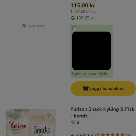
115,00 kr
1 437,50 kr / kg
109,25 kr
3 varianter
Klikk her - spar -20%
Legg i handlekurv
Purizon Snack Kylling & Fisk
- kornfri
40 g
Vurdering: 4.7/5
(
165
)