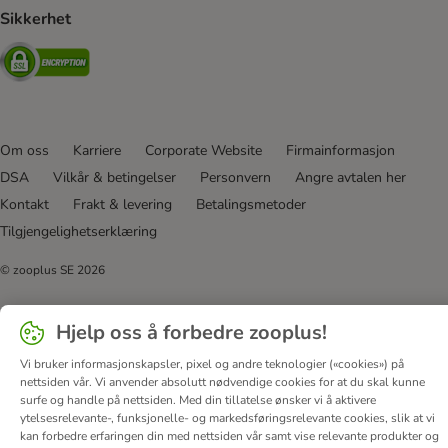
Sikkerhet
Security
Om oss
Karriere
Corporate Website
Firmainformasjon
DSA
Vilkår & betingelser
Personvern
Angre avtalen her
Kontakt
Frakt & levering
Betalingsmetoder
Tilgjengelighetserklæring
© zooplus SE
2026
Hjelp oss å forbedre zooplus!
Vi bruker informasjonskapsler, pixel og andre teknologier («cookies») på
nettsiden vår. Vi anvender absolutt nødvendige cookies for at du skal kunne
surfe og handle på nettsiden. Med din tillatelse ønsker vi å aktivere
ytelsesrelevante-, funksjonelle- og markedsføringsrelevante cookies, slik at vi
kan forbedre erfaringen din med nettsiden vår samt vise relevante produkter og