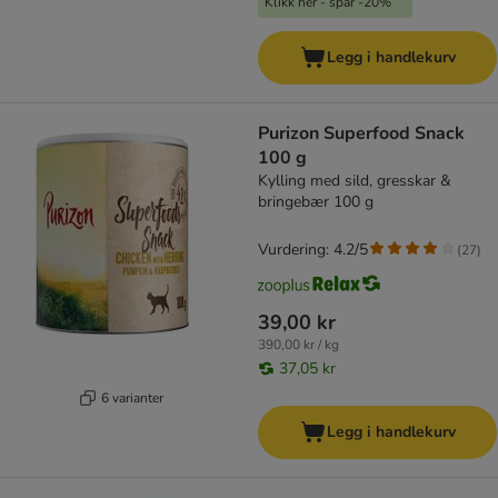
Klikk her - spar -20%
Legg i handlekurv
Purizon Superfood Snack
100 g
Kylling med sild, gresskar &
bringebær 100 g
Vurdering: 4.2/5
(
27
)
39,00 kr
390,00 kr / kg
37,05 kr
6 varianter
Legg i handlekurv