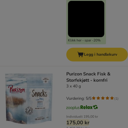
Klikk her - spar -20%
Legg i handlekurv
Purizon Snack Fisk &
Storfekjøtt - kornfri
3 x 40 g
Vurdering: 5/5
(
1
)
Individuelt
195,00 kr
175,00 kr