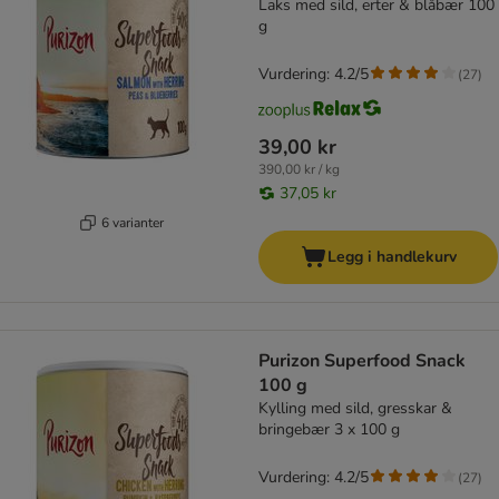
Laks med sild, erter & blåbær 100
g
Vurdering: 4.2/5
(
27
)
39,00 kr
390,00 kr / kg
37,05 kr
6 varianter
Legg i handlekurv
Purizon Superfood Snack
100 g
Kylling med sild, gresskar &
bringebær 3 x 100 g
Vurdering: 4.2/5
(
27
)