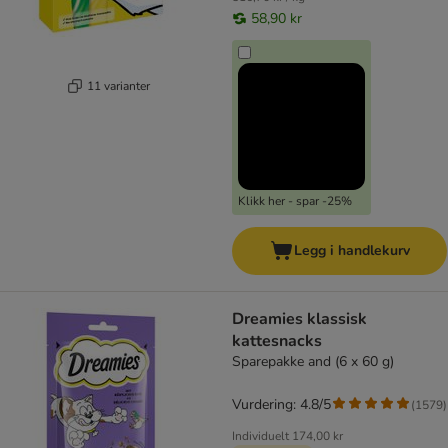
58,90 kr
11 varianter
Klikk her - spar -25%
Legg i handlekurv
Dreamies klassisk
kattesnacks
Sparepakke and (6 x 60 g)
Vurdering: 4.8/5
(
1579
)
Individuelt
174,00 kr