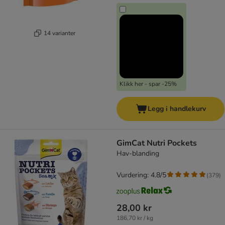
14 varianter
Klikk her - spar -25%
Legg i handlekurv
GimCat Nutri Pockets
Hav-blanding
Vurdering: 4.8/5
(
379
)
28,00 kr
186,70 kr / kg