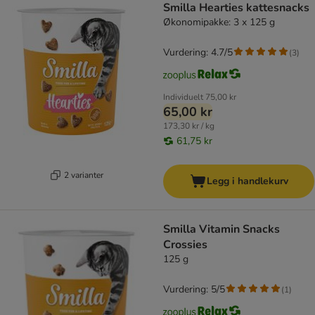
Smilla Hearties kattesnacks
Økonomipakke: 3 x 125 g
Vurdering: 4.7/5
(
3
)
Individuelt
75,00 kr
65,00 kr
173,30 kr / kg
61,75 kr
2 varianter
Legg i handlekurv
Smilla Vitamin Snacks
Crossies
125 g
Vurdering: 5/5
(
1
)