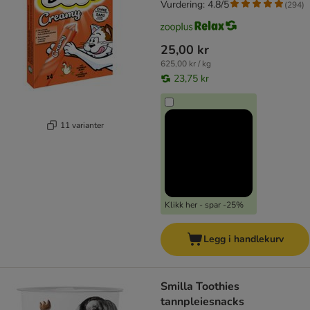
Vurdering: 4.8/5
(
294
)
25,00 kr
625,00 kr / kg
23,75 kr
11 varianter
Klikk her - spar -25%
Legg i handlekurv
Smilla Toothies
tannpleiesnacks