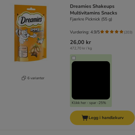
Dreamies Shakeups
Multivitamins Snacks
Fjærkre Picknick (55 g)
Vurdering: 4.9/5
(
203
)
26,00 kr
472,70 kr / kg
6 varianter
Klikk her - spar -25%
Legg i handlekurv