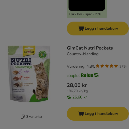
Klikk her - spar -25%
Legg i handlekurv
GimCat Nutri Pockets
Country-blanding
Vurdering: 4.8/5
(
379
)
28,00 kr
186,70 kr / kg
26,60 kr
Legg i handlekurv
3 varianter