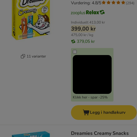
Vurdering: 4.8/5
(
294
)
Individuelt
413,00 kr
399,00 kr
475,00 kr / kg
379,05 kr
11 varianter
Klikk her - spar -25%
Legg i handlekurv
Dreamies Creamy Snacks