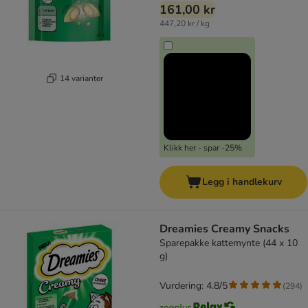
161,00 kr
447,20 kr / kg
14 varianter
Klikk her - spar -25%
Legg i handlekurv
Dreamies Creamy Snacks
Sparepakke kattemynte (44 x 10
g)
Vurdering: 4.8/5
(
294
)