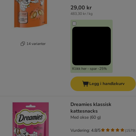
29,00 kr
483,30 kr / kg
14 varianter
Klikk her - spar -25%
Legg i handlekurv
Dreamies klassisk
kattesnacks
Med okse (60 g)
Vurdering: 4.8/5
(
1579
)