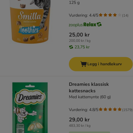
125 g
Vurdering: 4.4/5
(
14
)
25,00 kr
200,00 kr / kg
23,75 kr
Legg i handlekurv
Dreamies klassisk
kattesnacks
Med kattemynte (60 g)
Vurdering: 4.8/5
(
1579
)
29,00 kr
483,30 kr / kg