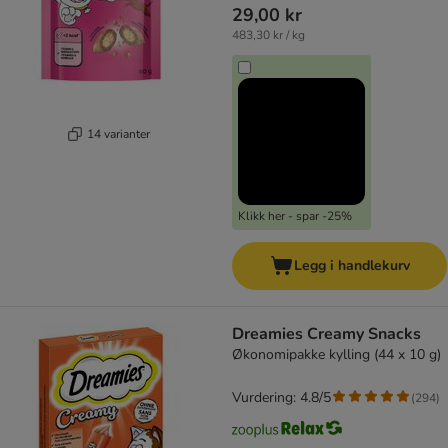
29,00 kr
483,30 kr / kg
14 varianter
Klikk her - spar -25%
Legg i handlekurv
Dreamies Creamy Snacks
Økonomipakke kylling (44 x 10 g)
Vurdering: 4.8/5
(
294
)