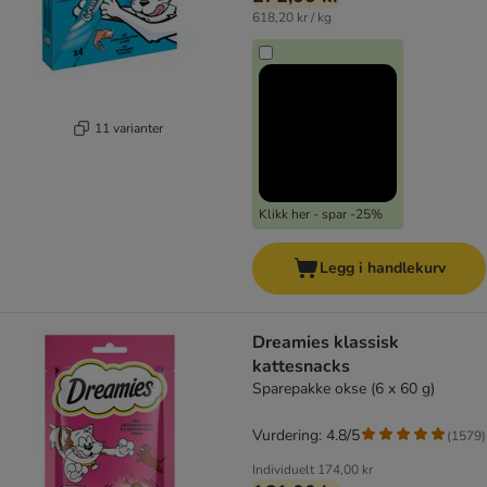
618,20 kr / kg
11 varianter
Klikk her - spar -25%
Legg i handlekurv
Dreamies klassisk
kattesnacks
Sparepakke okse (6 x 60 g)
Vurdering: 4.8/5
(
1579
)
Individuelt
174,00 kr