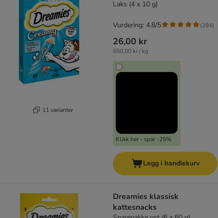
Laks (4 x 10 g)
Vurdering: 4.8/5
(
294
)
26,00 kr
650,00 kr / kg
11 varianter
Klikk her - spar -25%
Legg i handlekurv
Dreamies klassisk
kattesnacks
Sparepakke ost (6 x 60 g)