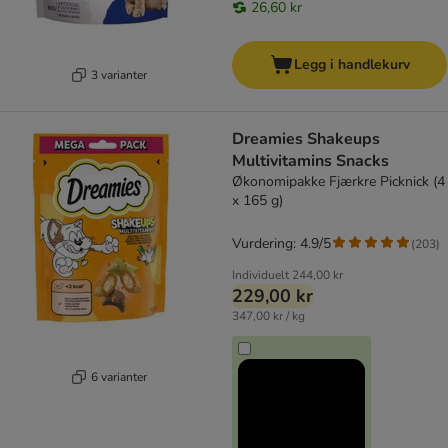
26,60 kr
Legg i handlekurv
3 varianter
Dreamies Shakeups
Multivitamins Snacks
Økonomipakke Fjærkre Picknick (4
x 165 g)
Vurdering: 4.9/5
(
203
)
Individuelt
244,00 kr
229,00 kr
347,00 kr / kg
6 varianter