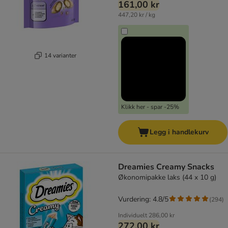
161,00 kr
447,20 kr / kg
14 varianter
Klikk her - spar -25%
Legg i handlekurv
Dreamies Creamy Snacks
Økonomipakke laks (44 x 10 g)
Vurdering: 4.8/5
(
294
)
Individuelt
286,00 kr
272,00 kr