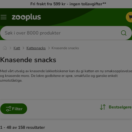
Fri frakt fra 599 kr - ingen tollavgifter**
Katalogmeny
Søk
etter
produkter
Katt
Kattesnacks
Knasende snacks
Knasende snacks
Med vårt utvalg av knasende lekkerbiskener kan du gi katten en ny smaksopplevelse
og knasende moro. De lekre godbitene er sprø, smakfulle og ganske enkelt
uimotståelige.
Bestselgere
Filter
1 - 48 av 158 resultater