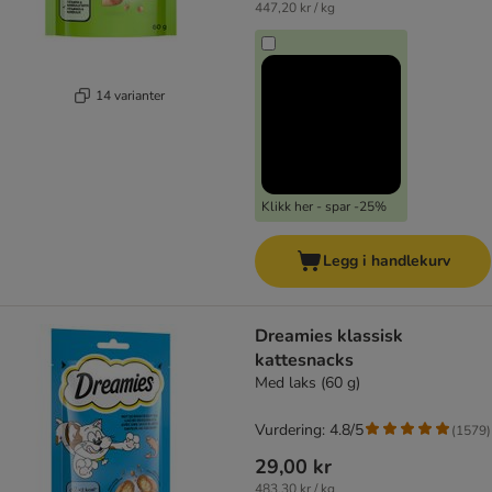
447,20 kr / kg
14 varianter
Klikk her - spar -25%
Legg i handlekurv
Dreamies klassisk
kattesnacks
Med laks (60 g)
Vurdering: 4.8/5
(
1579
)
29,00 kr
483,30 kr / kg