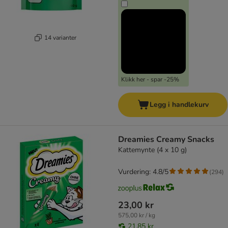
14 varianter
Klikk her - spar -25%
Legg i handlekurv
Dreamies Creamy Snacks
Kattemynte (4 x 10 g)
Vurdering: 4.8/5
(
294
)
23,00 kr
575,00 kr / kg
21,85 kr