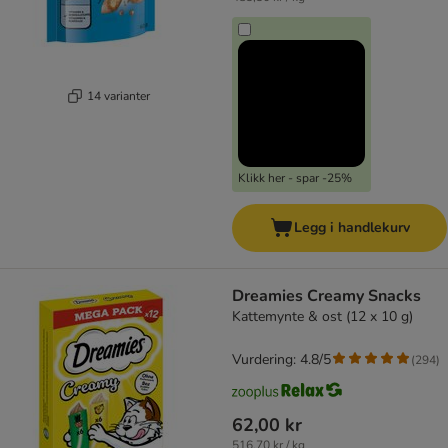
14 varianter
Klikk her - spar -25%
Legg i handlekurv
Dreamies Creamy Snacks
Kattemynte & ost (12 x 10 g)
Vurdering: 4.8/5
(
294
)
62,00 kr
516,70 kr / kg