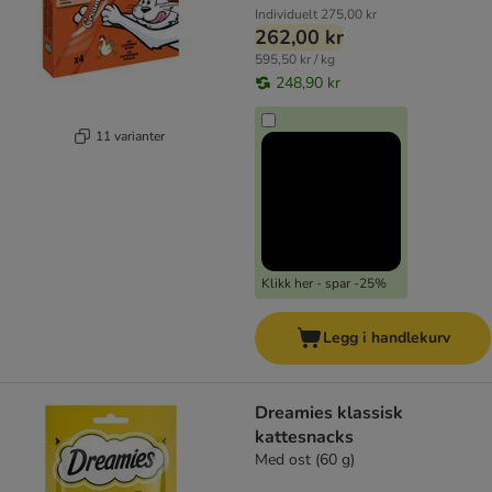
Individuelt
275,00 kr
262,00 kr
595,50 kr / kg
248,90 kr
11 varianter
Klikk her - spar -25%
Legg i handlekurv
Dreamies klassisk
kattesnacks
Med ost (60 g)