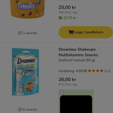
25,00 kr
200,00 kr / kg
23,75 kr
Legg i handlekurv
2 varianter
Dreamies Shakeups
Multivitamins Snacks
Seafood Festival (55 g)
Vurdering: 4.9/5
(
203
)
26,00 kr
472,70 kr / kg
6 varianter