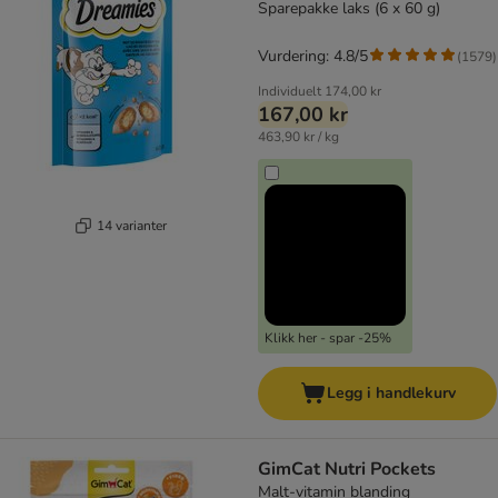
Sparepakke laks (6 x 60 g)
Vurdering: 4.8/5
(
1579
)
Individuelt
174,00 kr
167,00 kr
463,90 kr / kg
14 varianter
Klikk her - spar -25%
Legg i handlekurv
GimCat Nutri Pockets
Malt-vitamin blanding