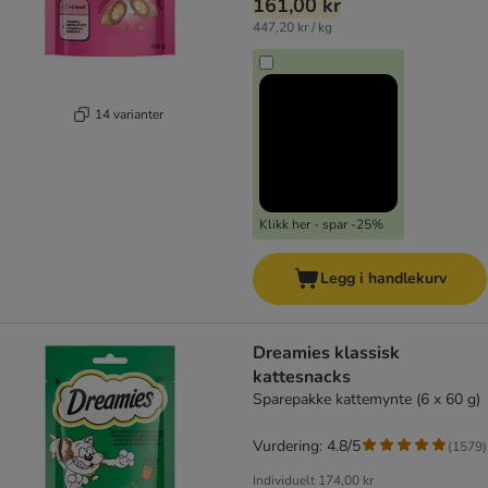
161,00 kr
447,20 kr / kg
14 varianter
Klikk her - spar -25%
Legg i handlekurv
Dreamies klassisk
kattesnacks
Sparepakke kattemynte (6 x 60 g)
Vurdering: 4.8/5
(
1579
)
Individuelt
174,00 kr