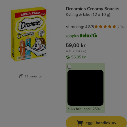
product items have been changed
Dreamies Creamy Snacks
Kylling & laks (12 x 10 g)
Vurdering: 4.8/5
(
294
)
59,00 kr
491,70 kr / kg
56,05 kr
11 varianter
Klikk her - spar -25%
Legg i handlekurv