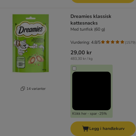
Dreamies klassisk
kattesnacks
Med tunfisk (60 g)
Vurdering: 4.8/5
(
1579
)
29,00 kr
483,30 kr / kg
14 varianter
Klikk her - spar -25%
Legg i handlekurv