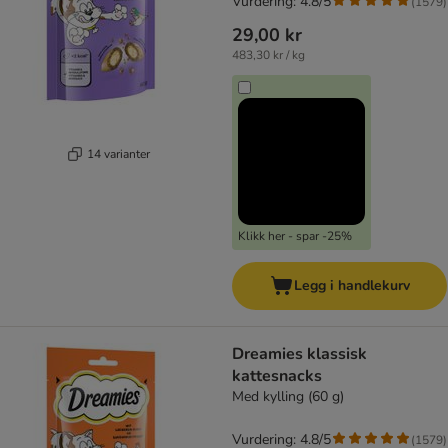
Vurdering: 4.8/5
(
1579
)
29,00 kr
483,30 kr / kg
14 varianter
Klikk her - spar -25%
Legg i handlekurv
Dreamies klassisk
kattesnacks
Med kylling (60 g)
Vurdering: 4.8/5
(
1579
)