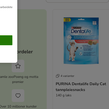
earbeidete
Dine fordeler
4 varianter
amle zooPoeng og motta
premier
PURINA Dentalife Daily Cat
tannpleiesnacks
140 g laks
Over 10 millioner kunder