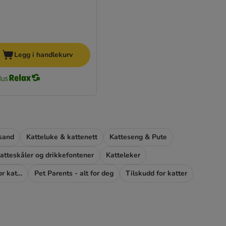
Legg i handlekurv
sand
Katteluke & kattenett
Katteseng & Pute
atteskåler og drikkefontener
Katteleker
Tekniske hjelpemidler for katter
Pet Parents - alt for deg
Tilskudd for katter