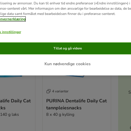
isering av annonser. Du kan til enhver tid endre preferanser («Endre innstillinger») i
anse-senteret vårt. Mer informasjon om den ansvarlige for bearbeidelse av data, de b
ve been changed
lige data samt formålet med bearbeidelsen finner du i preferanse-senteret.
nvernerklæring
 innstillinger
Tillat og gå videre
Kun nødvendige cookies
4 varianter
S
life Daily Cat
PURINA Dentalife Daily Cat
cks
tannpleiesnacks
 140 g laks
8 x 40 g kylling