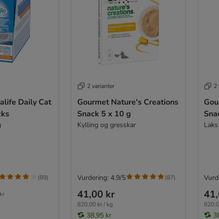
2 varianter
2 
life Daily Cat
Gourmet Nature's Creations
Gou
cks
Snack 5 x 10 g
Sna
g
Kylling og gresskar
Laks
Vurdering: 4.9/5
Vurde
(
89
)
(
87
)
41,00 kr
41,
kr
820,00 kr / kg
820,0
38,95 kr
3