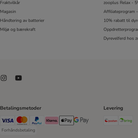
Fraktvilkår
zooplus Relax - 5
Magasin
Affiliateprogram 
Håndtering av batterier
10% rabatt til dy
Miljø og bærekraft
Oppdretterprogra
Dyrevelferd hos 
Betalingsmetoder
Levering
Posten Sh
Br
Visa Payment Method
Mastercard Payment Method
PayPal Payment Method
Klarna Payment Method
Apple Pay Payment Method
Google Pay Payment Method
Forhåndsbetaling
Forhåndsbetaling Payment Method