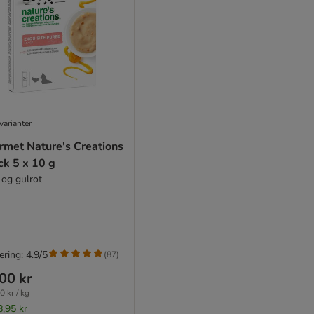
varianter
rmet Nature's Creations
ck 5 x 10 g
 og gulrot
ring: 4.9/5
(
87
)
00 kr
0 kr / kg
8,95 kr