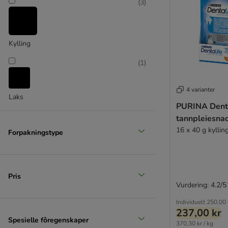
(
3
)
Meowee!
Miamor
Perfect Fit
Primacat
Kylling
Purizon
(
1
)
Rosie's Farm
Sanabelle
4 varianter
Sheba
Laks
PURINA Denta
Smilla
tannpleiesna
Thrive
16 x 40 g kyllin
Trixie
Forpakningstype
Vitakraft
Whiskas
Wild Freedom
Pris
Vurdering: 4.2/5
Individuelt
250,00 
237,00 kr
Spesielle fôregenskaper
370,30 kr / kg