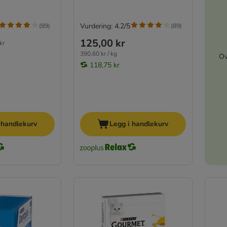
Vurdering: 4.2/5
(
89
)
(
89
)
125,00 kr
kr
390,60 kr / kg
Ov
118,75 kr
 handlekurv
Legg i handlekurv