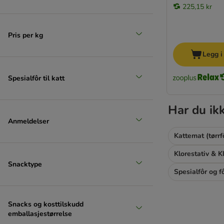
225,15 kr
Pris per kg
Legg i
Spesialfôr til katt
Har du ik
Anmeldelser
Kattemat (tørrf
Klorestativ & 
Snacktype
Spesialfôr og f
Snacks og kosttilskudd
emballasjestørrelse