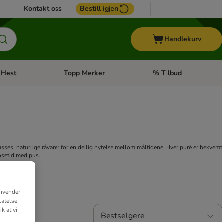
Kontakt oss
Bestill igjen
Handlekurv
Hest
Topp Merker
% Tilbud
ne kategorimeny: + Veterinærfôr
Åpne kategorimeny: Hest
Åpne kategorimeny: Top
ses, naturlige råvarer for en deilig nytelse mellom måltidene. Hver purè er bekvemt
kosetid med pus.
anvender
latelse
k at vi
Bestselgere
g