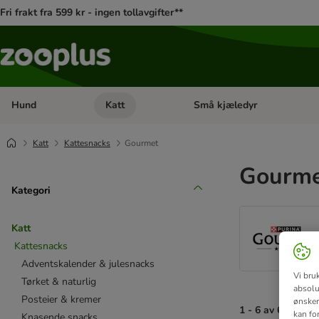
Fri frakt fra 599 kr - ingen tollavgifter**
Hund
Katt
Små kjæledyr
Åpne kategorimeny: Hund
Åpne kategorimeny: Katt
Katt
Kattesnacks
Gourmet
Gourm
Kategori
Katt
Kattesnacks
Adventskalender & julesnacks
Vi bru
Tørket & naturlig
absolu
Posteier & kremer
ønsker 
1 - 6 av 6 resulta
kan fo
Knasende snacks