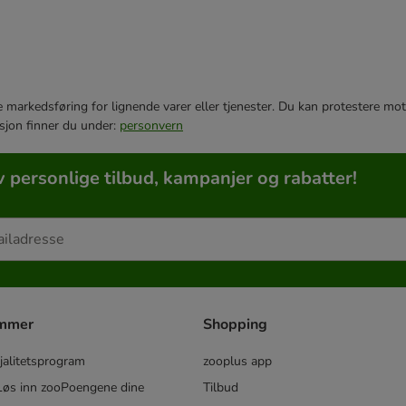
e markedsføring for lignende varer eller tjenester. Du kan protestere mot
sjon finner du under:
personvern
v personlige tilbud, kampanjer og rabatter!
ammer
Shopping
jalitetsprogram
zooplus app
øs inn zooPoengene dine
Tilbud