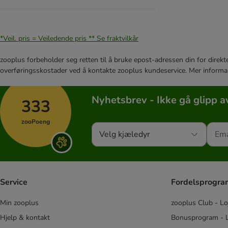
*Veil. pris = Veiledende pris **
Se fraktvilkår
zooplus forbeholder seg retten til å bruke epost-adressen din for direkt
overføringsskostader ved å kontakte zooplus kundeservice. Mer informa
Nyhetsbrev - Ikke gå glipp a
333
zooPoeng
Velg kjæledyr
Service
Fordelsprogr
Min zooplus
zooplus Club - Lo
Hjelp & kontakt
Bonusprogram - L