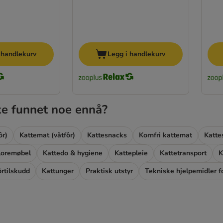
 handlekurv
Legg i handlekurv
ke funnet noe ennå?
ôr)
Kattemat (våtfôr)
Kattesnacks
Kornfri kattemat
Katte
Kloremøbel
Kattedo & hygiene
Kattepleie
Kattetransport
K
ôrtilskudd
Kattunger
Praktisk utstyr