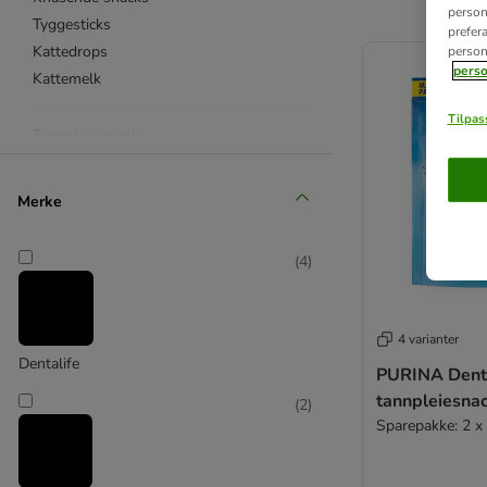
personl
Tyggesticks
prefer
product items ha
Kattedrops
person
perso
Kattemelk
Tilpass
Tannpleie snacks
Maltsnacks
Vitaminsnacks
Merke
Taurintilskudd
Anti-Hairball
(
4
)
For mage & tarm
For hud og pels
Monoprotein
4 varianter
Kornfri kattesnacks
Dentalife
PURINA Denta
Funksjonelle snacks
tannpleiesna
(
2
)
For kattunger
Sparepakke: 2 x
Seniorsnacks