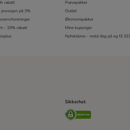
% rabatt
Prøvepakker
- provisjon på 3%
Outlet
revernsforeninger
Økonomipakker
m - 10% rabatt
Mine kuponger
zooplus
Nyhetsbrev - meld deg på og få 3
Sikkerhet
ipping Method
ing Shipping Method
Security