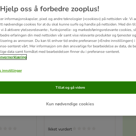
Hjelp oss å forbedre zooplus!
ker informasjonskapsler, pixel og andre teknologier («cookies») på nettsiden vår. Vi 
tt nødvendige cookies for at du skal kunne surfe og handle på nettsiden. Med din til
vi å aktivere ytelsesrelevante-, funksjonelle- og markedsføringsrelevante cookies, sli
rbedre erfaringen din med nettsiden vår samt vise relevante produkter og tjenester o
isering av annonser. Du kan til enhver tid endre preferanser («Endre innstillinger») i
anse-senteret vårt. Mer informasjon om den ansvarlige for bearbeidelse av data, de b
lige data samt formålet med bearbeidelsen finner du i preferanse-senteret.
nvernerklæring
S
 innstillinger
2 varianter
i Superfood
Dolina Noteci Superfood
Tillat og gå videre
ortekjøtt
Adult, med hjortekjøtt
1 kg
Kun nødvendige cookies
Ikket vurdert