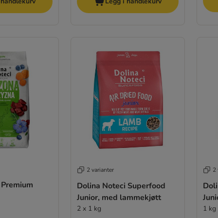
 handlekurv
Legg i handlekurv
2 varianter
2 
i Premium
Dolina Noteci Superfood
Dol
Junior, med lammekjøtt
Jun
2 x 1 kg
1 kg