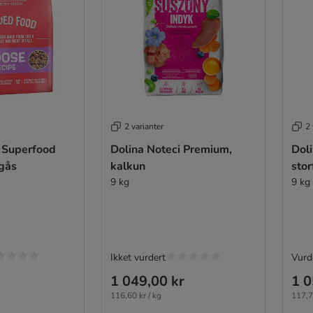
2 varianter
2 
i Superfood
Dolina Noteci Premium,
Dol
gås
kalkun
stor
9 kg
9 kg
Ikket vurdert
Vurd
1 049,00 kr
1 0
116,60 kr / kg
117,7