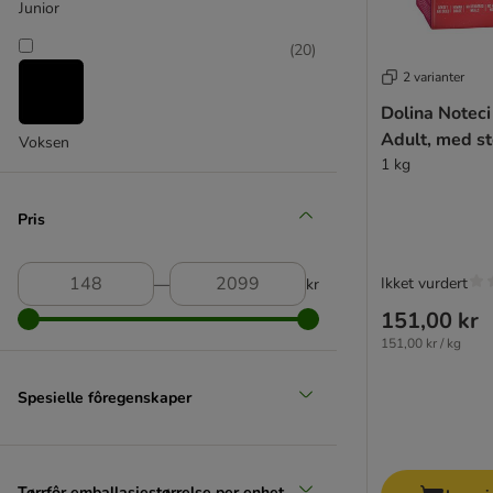
Carrier
Junior
Calibra
(
20
)
Carnilove
2 varianter
Cavom
Dolina Notec
Chappi
Adult, med st
Cesar
Voksen
1 kg
Coya
CRAVE
Pris
Dog Chow
Doggy
Doggy Dog
Ikket vurdert
―
kr
Dog´s Love
151,00 kr
Dolina Noteci
151,00 kr / kg
Exclusion
Exclusion Mediterraneo
Spesielle fôregenskaper
4Vets
Farmina Vet Life
FitActive
Tørrfôr emballasjestørrelse per enhet