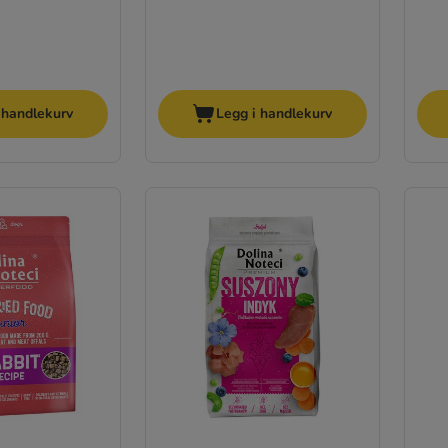
 handlekurv
Legg i handlekurv