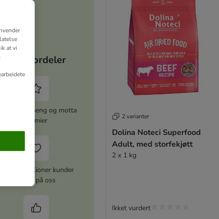
anvender
latelse
k at vi
g
Dine fordeler
earbeidete
amle zooPoeng og motta
2 varianter
premier
Dolina Noteci Superfood
Adult, med storfekjøtt
2 x 1 kg
Over 10 millioner kunder
stoler på oss
Ikket vurdert