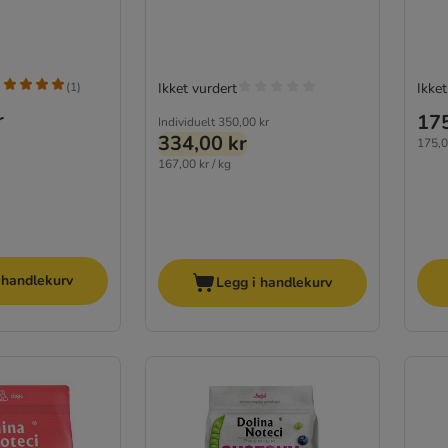
(
1
)
Ikket vurdert
Ikket
r
175
Individuelt
350,00 kr
334,00 kr
175,0
167,00 kr / kg
 handlekurv
Legg i handlekurv