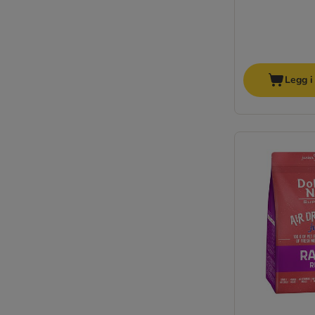
Yarrah Bio
Ziwi Peak
WOW
Vegetarisk/vegansk hundefôr
Legg i
Kornfritt
Halvfuktig
Allergi & fòrintoleranse
Ledd & knokler
Tannhelse
Senior