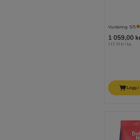
Lupo Sensitiv
MAC's
Magnussons
Monge
Vurdering: 5/5
My Friend by Bosch
1 059,00 k
Natural Trainer
117,70 kr / kg
Nature’s Variety
Nutriplus
Nutrivet
Opti Life
Optimanova
Legg i
Pan Mięsko
Pedigree
Perfect Fit
Pitti Boris
PrimaDog
Primal Spirit
Prolife