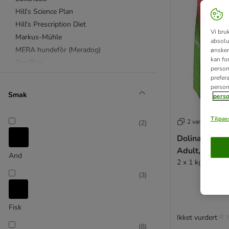
Hill's Science Plan
Hill's Prescription Diet
Vi bru
Markus-Mühle
absolu
MERA hundefòr (Meradog)
ønsker 
kan fo
Pro Plan
personl
Purizon
prefer
person
Royal Canin Size
Smak
perso
Royal Canine CARE Nutrition
Royal Canin Breed
Tilpass
2 varianter
(
2
)
Royal Canin Veterinary Diet
Dolina Notec
Taste of the Wild
Adult, med hj
Wolf of Wilderness
And
2 x 1 kg
(
3
)
Affinity Advance
Advance Veterinary Diets
Affinity Libra
Fisk
Almo Nature Holistic
Ikket vurdert
(
8
)