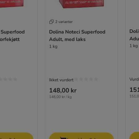
2 varianter
Dol
i Superfood
Dolina Noteci Superfood
Adu
orfekjøtt
Adult, med laks
1 kg
1 kg
Vurd
Ikket vurdert
151
148,00 kr
151,0
148,00 kr / kg