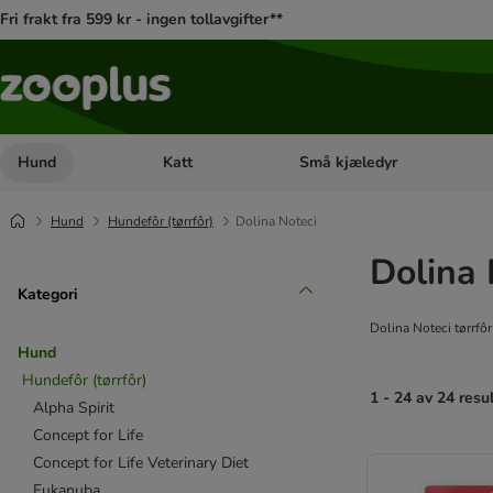
Fri frakt fra 599 kr - ingen tollavgifter**
Hund
Katt
Små kjæledyr
Åpne kategorimeny: Hund
Åpne kategorimeny: Katt
Hund
Hundefôr (tørrfôr)
Dolina Noteci
Dolina 
Kategori
Dolina Noteci tørrfôr
Hund
Hundefôr (tørrfôr)
1 - 24 av 24 resu
Alpha Spirit
Concept for Life
product items ha
Concept for Life Veterinary Diet
Eukanuba