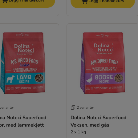
Legg i handlekurv
Legg i handlekurv
varianter
2 varianter
ina Noteci Superfood
Dolina Noteci Superfood
ior, med lammekjøtt
Voksen, med gås
2 x 1 kg