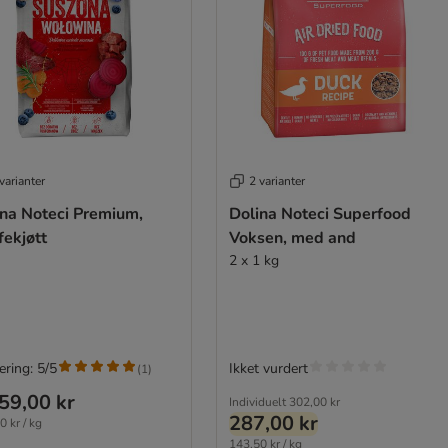
varianter
2 varianter
ina Noteci Premium,
Dolina Noteci Superfood
fekjøtt
Voksen, med and
2 x 1 kg
ering: 5/5
Ikket vurdert
(
1
)
59,00 kr
Individuelt
302,00 kr
287,00 kr
0 kr / kg
143,50 kr / kg