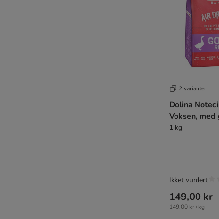
Purina ONE
Purina Veterinary Diets
Rafi
RINTI Canine
Rocco
Rocco Diet Care
Rosie's Farm
2 varianter
Royal Canin Club / Selection
Schesir
Dolina Notec
Simpsons Premium
Voksen, med 
SPECIFIC Veterinary Diet
1 kg
Smølke
Trainer (Nova foods)
Tropidog
Trovet
Ikket vurdert
Ultima
149,00 kr
Virbac Veterinary HPM
149,00 kr / kg
Wiejska Zagroda