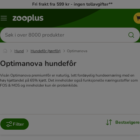
Fri frakt fra 599 kr - ingen tollavgifter**
Katalogmeny
Søk
etter
produkter
Hund
Hundefôr (tørrfôr)
Optimanova
Optimanova hundefôr
Visán Optimanova premiumfôr er naturlig, lett fordøyelig hundeernæring med en
høy kjøttandel på 65% kjøtt. Det inneholder også funksjonelle næringsstoffer som
FOS & MOS og inneholder kun én proteinkilde.
Bestselgere
Filter