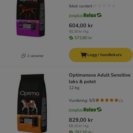
Ikket vurdert
604,00 kr
50,30 kr / kg
573,80 kr
Legg i handlekurv
2 varianter
Optimanova Adult Sensitive
laks & potet
12 kg
Vurdering: 5/5
(
1
)
829,00 kr
69,10 kr / kg
787,55 kr