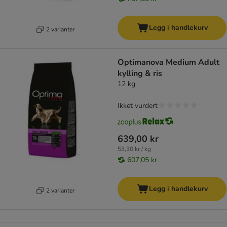
Legg i handlekurv
2 varianter
Optimanova Medium Adult
kylling & ris
12 kg
Ikket vurdert
639,00 kr
53,30 kr / kg
607,05 kr
Legg i handlekurv
2 varianter