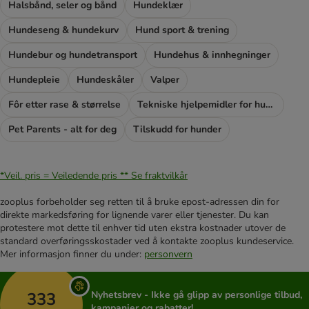
Halsbånd, seler og bånd
Hundeklær
Hundeseng & hundekurv
Hund sport & trening
Hundebur og hundetransport
Hundehus & innhegninger
Hundepleie
Hundeskåler
Valper
Fôr etter rase & størrelse
Tekniske hjelpemidler for hunder
Pet Parents - alt for deg
Tilskudd for hunder
*Veil. pris = Veiledende pris **
Se fraktvilkår
zooplus forbeholder seg retten til å bruke epost-adressen din for
direkte markedsføring for lignende varer eller tjenester. Du kan
protestere mot dette til enhver tid uten ekstra kostnader utover de
standard overføringsskostader ved å kontakte zooplus kundeservice.
Mer informasjon finner du under:
personvern
333
Nyhetsbrev - Ikke gå glipp av personlige tilbud,
kampanjer og rabatter!