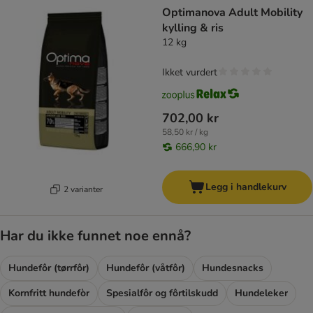
Optimanova Adult Mobility
kylling & ris
12 kg
Ikket vurdert
702,00 kr
58,50 kr / kg
666,90 kr
Legg i handlekurv
2 varianter
Har du ikke funnet noe ennå?
Hundefôr (tørrfôr)
Hundefôr (våtfôr)
Hundesnacks
Kornfritt hundefòr
Spesialfôr og fôrtilskudd
Hundeleker