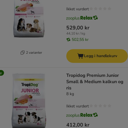
Ikket vurdert
529,00 kr
44,10 kr / kg
502,55 kr
2 varianter
Legg i handlekurv
y
Tropidog Premium Junior
Small & Medium kalkun og
ris
8 kg
Ikket vurdert
412,00 kr