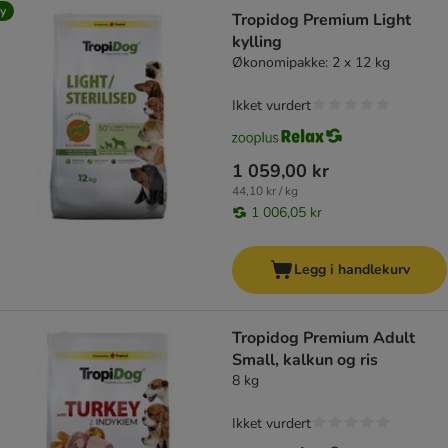
y
Tropidog Premium Light
kylling
Økonomipakke: 2 x 12 kg
Ikket vurdert
1 059,00 kr
44,10 kr / kg
1 006,05 kr
Legg i handlekurv
Tropidog Premium Adult
Small, kalkun og ris
8 kg
Ikket vurdert