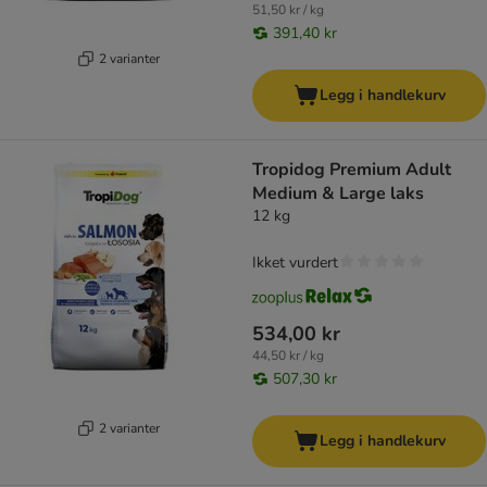
51,50 kr / kg
391,40 kr
2 varianter
Legg i handlekurv
Tropidog Premium Adult
Medium & Large laks
12 kg
Ikket vurdert
534,00 kr
44,50 kr / kg
507,30 kr
2 varianter
Legg i handlekurv