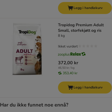
Legg i handlekurv
Tropidog Premium Adult
Small, storfekjøtt og ris
8 kg
Ikket vurdert
372,00 kr
46,50 kr / kg
353,40 kr
Legg i handlekurv
Har du ikke funnet noe ennå?