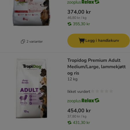
374,00 kr
46,80 kr / kg
355,30 kr
Legg i handlekurv
2 varianter
Tropidog Premium Adult
Medium/Large, lammekjøtt
og ris
12 kg
Ikket vurdert
454,00 kr
37,80 kr / kg
431,30 kr