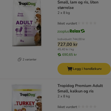
Small, lam og ris, liten
størrelse
2 x 8 kg
Ikket vurdert
Individuelt
744,00 kr
727,00 kr
45,40 kr / kg
690,65 kr
2 varianter
Legg i handlekurv
Tropidog Premium Adult
Small, kalkun og ris
2 x 8 kg
Ikket vurdert