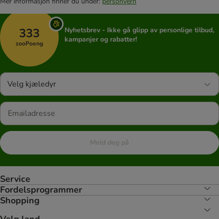
Mer informasjon finner du under:
personvern
333
Nyhetsbrev - Ikke gå glipp av personlige tilbud,
kampanjer og rabatter!
zooPoeng
Velg kjæledyr
Meld deg på
Service
Fordelsprogrammer
Shopping