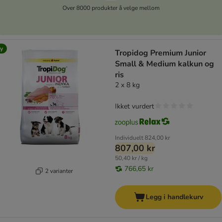
Over 8000 produkter å velge mellom
y
Tropidog Premium Junior
Small & Medium kalkun og
ris
2 x 8 kg
Ikket vurdert
Individuelt
824,00 kr
807,00 kr
50,40 kr / kg
766,65 kr
2 varianter
Legg i handlekurv