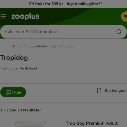
Fri frakt fra 599 kr - ingen tollavgifter**
Katalogmeny
Søk
etter
produkter
Hund
Hundefôr (tørrfôr)
Tropidog
Tropidog
Tropidog tørrfôr til hund
Bestselgere
Filter
1 - 23 av 23 resultater
product items have been changed
Tropidog Premium Adult