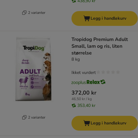
438,90 kr
2 varianter
Legg i handlekurv
Tropidog Premium Adult
Small, lam og ris, liten
størrelse
8 kg
Ikket vurdert
372,00 kr
46,50 kr / kg
353,40 kr
2 varianter
Legg i handlekurv