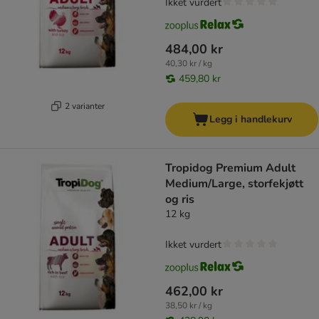
Ikket vurdert
484,00 kr
40,30 kr / kg
459,80 kr
2 varianter
Legg i handlekurv
Tropidog Premium Adult
Medium/Large, storfekjøtt
og ris
12 kg
Ikket vurdert
462,00 kr
38,50 kr / kg