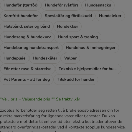
Hundefôr (tørrfôr)
Hundefôr (våtfôr)
Hundesnacks
Kornfritt hundefòr
Spesialfôr og fôrtilskudd
Hundeleker
Halsbånd, seler og bånd
Hundeklær
Hundeseng & hundekurv
Hund sport & trening
Hundebur og hundetransport
Hundehus & innhegninger
Hundepleie
Hundeskåler
Valper
Fôr etter rase & størrelse
Tekniske hjelpemidler for hunder
Pet Parents - alt for deg
Tilskudd for hunder
*Veil. pris = Veiledende pris **
Se fraktvilkår
zooplus forbeholder seg retten til å bruke epost-adressen din for
direkte markedsføring for lignende varer eller tjenester. Du kan
protestere mot dette til enhver tid uten ekstra kostnader utover de
standard overføringsskostader ved å kontakte zooplus kundeservice.