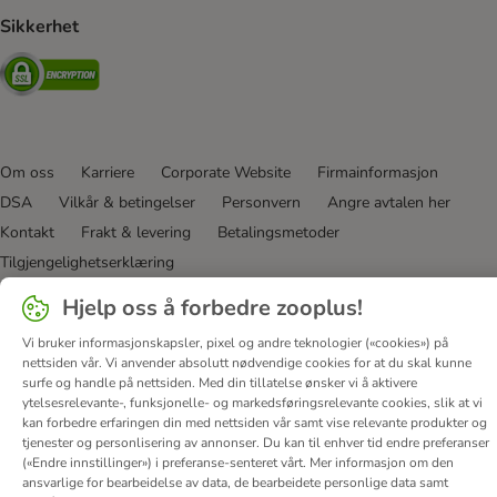
Sikkerhet
Security
Om oss
Karriere
Corporate Website
Firmainformasjon
DSA
Vilkår & betingelser
Personvern
Angre avtalen her
Kontakt
Frakt & levering
Betalingsmetoder
Tilgjengelighetserklæring
Hjelp oss å forbedre zooplus!
© zooplus SE
2026
Vi bruker informasjonskapsler, pixel og andre teknologier («cookies») på
nettsiden vår. Vi anvender absolutt nødvendige cookies for at du skal kunne
surfe og handle på nettsiden. Med din tillatelse ønsker vi å aktivere
ytelsesrelevante-, funksjonelle- og markedsføringsrelevante cookies, slik at vi
kan forbedre erfaringen din med nettsiden vår samt vise relevante produkter og
tjenester og personlisering av annonser. Du kan til enhver tid endre preferanser
(«Endre innstillinger») i preferanse-senteret vårt. Mer informasjon om den
ansvarlige for bearbeidelse av data, de bearbeidete personlige data samt