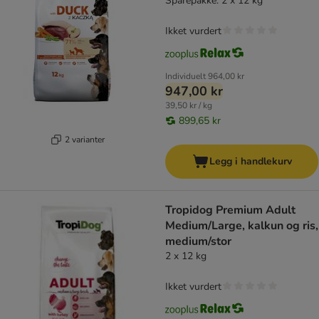
Sparepakke: 2 x 12 kg
Ikket vurdert
Individuelt
964,00 kr
947,00 kr
39,50 kr / kg
899,65 kr
2 varianter
Legg i handlekurv
Tropidog Premium Adult
Medium/Large, kalkun og ris,
medium/stor
2 x 12 kg
Ikket vurdert