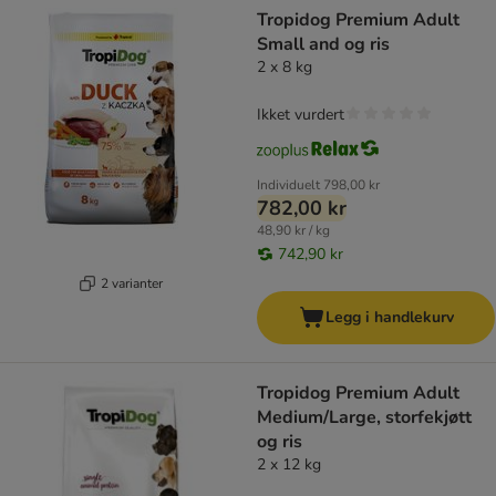
Tropidog Premium Adult
Small and og ris
2 x 8 kg
Ikket vurdert
Individuelt
798,00 kr
782,00 kr
48,90 kr / kg
742,90 kr
2 varianter
Legg i handlekurv
Tropidog Premium Adult
Medium/Large, storfekjøtt
og ris
2 x 12 kg