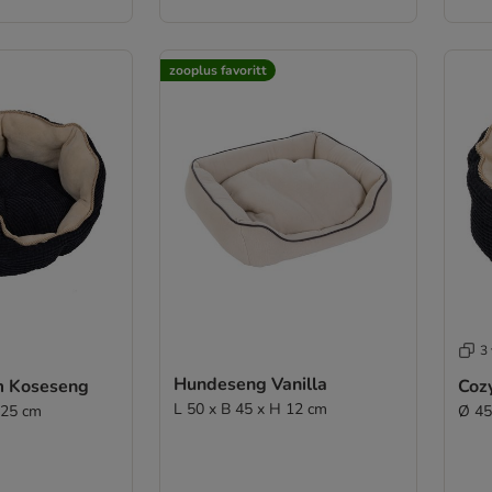
zooplus favoritt
3 
Hundeseng Vanilla
m Koseseng
Coz
L 50 x B 45 x H 12 cm
 25 cm
Ø 45