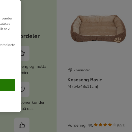
anvender
latelse
k at vi
g
Dine fordeler
earbeidete
amle zooPoeng og motta
2 varianter
premier
Koseseng Basic
M (54x48x11cm)
Over 10 millioner kunder
stoler på oss
Vurdering: 4/5
(
891
)