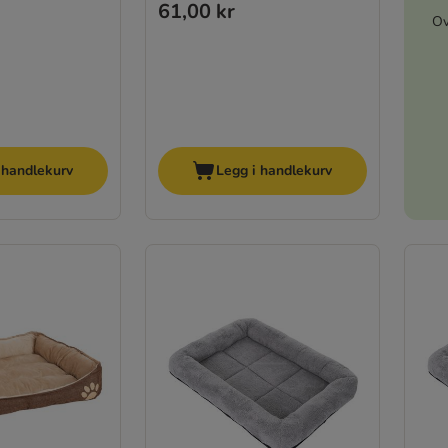
61,00 kr
Ov
 handlekurv
Legg i handlekurv