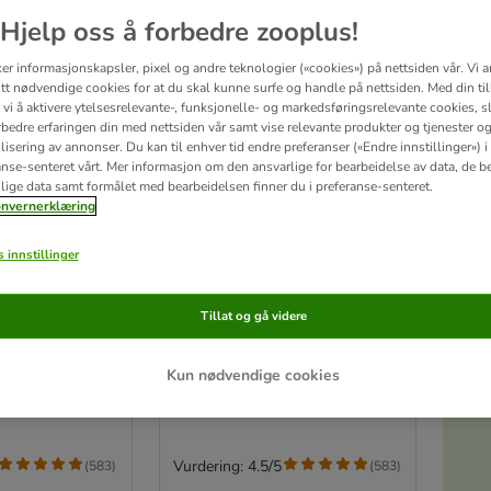
Hjelp oss å forbedre zooplus!
ker informasjonskapsler, pixel og andre teknologier («cookies») på nettsiden vår. Vi 
tt nødvendige cookies for at du skal kunne surfe og handle på nettsiden. Med din til
vi å aktivere ytelsesrelevante-, funksjonelle- og markedsføringsrelevante cookies, sli
rbedre erfaringen din med nettsiden vår samt vise relevante produkter og tjenester o
isering av annonser. Du kan til enhver tid endre preferanser («Endre innstillinger») i
anse-senteret vårt. Mer informasjon om den ansvarlige for bearbeidelse av data, de b
lige data samt formålet med bearbeidelsen finner du i preferanse-senteret.
nvernerklæring
S
 innstillinger
2 varianter
 Pawty
Fleeceteppe Pawty
Tillat og gå videre
L 150 x B 100 cm
Kun nødvendige cookies
Vurdering: 4.5/5
(
583
)
(
583
)