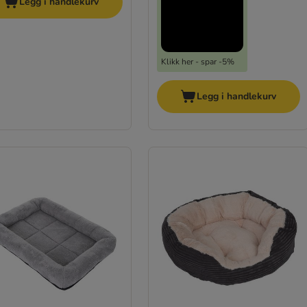
Legg i handlekurv
Klikk her - spar -5%
Legg i handlekurv