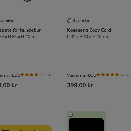
varianter
3 varianter
epute for hundebur
Koseseng Cozy Cord
 64 x B 55 x H 10 cm
L 81 x B 63 x H 18 cm
ring: 4.2/5
Vurdering: 4.6/5
(
934
)
(
1232
)
,00 kr
399,00 kr