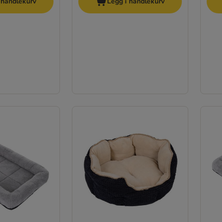
 handlekurv
Legg i handlekurv