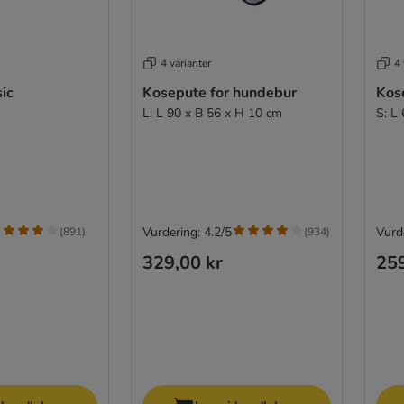
4 varianter
4 
ic
Kosepute for hundebur
Kos
L: L 90 x B 56 x H 10 cm
S: L
Vurdering: 4.2/5
Vurde
(
891
)
(
934
)
329,00 kr
259