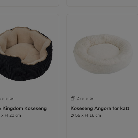
varianter
2 varianter
y Kingdom Koseseng
Koseseng Angora for katt
 x H 20 cm
Ø 55 x H 16 cm