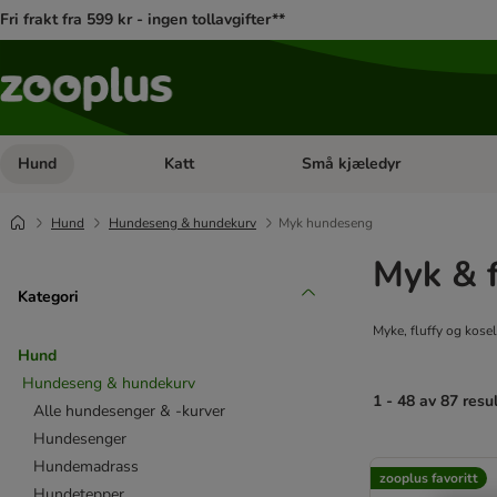
Fri frakt fra 599 kr - ingen tollavgifter**
Hund
Katt
Små kjæledyr
Åpne kategorimeny: Hund
Åpne kategorimeny: Katt
Hund
Hundeseng & hundekurv
Myk hundeseng
Myk & 
Kategori
Myke, fluffy og kosel
Hund
Hundeseng & hundekurv
1 - 48 av 87 resu
Alle hundesenger & -kurver
Hundesenger
product items ha
Hundemadrass
zooplus favoritt
Hundetepper