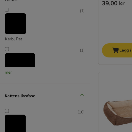
Myk hundeseng
39,00 kr
Hunter hundeseng
(
1
)
Plast
TIAKI
Kerbl Pet
(
1
)
Legg i
mer
Modern Living
Kattens livsfase
(
2
)
(
10
)
Smartpet