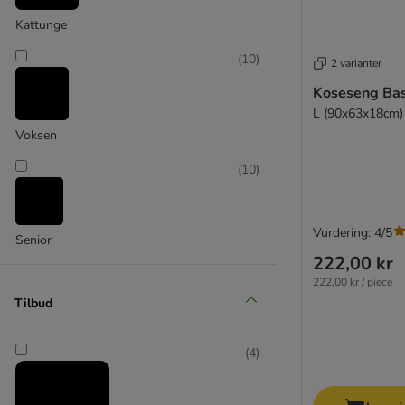
(
1
)
Kattunge
(
10
)
2 varianter
Koseseng Bas
L (90x63x18cm)
SnuggleSafe
Voksen
(
10
)
Vurdering: 4/5
Senior
222,00 kr
222,00 kr / piece
Tilbud
(
4
)