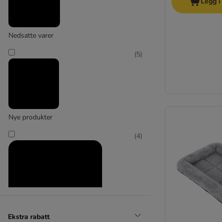
Legg i
Nedsatte varer
(
5
)
Nye produkter
(
4
)
Ekstra rabatt