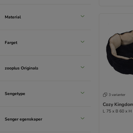
Material
Farget
zooplus Originals
Sengetype
3 varianter
Cozy Kingdo
L 75 x B 60 x H
Senger egenskaper