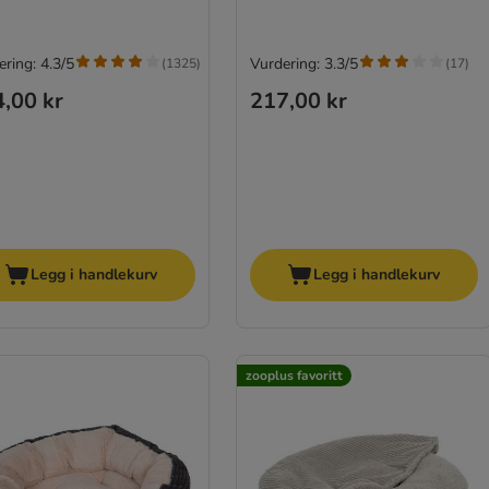
ring: 4.3/5
Vurdering: 3.3/5
(
1325
)
(
17
)
,00 kr
217,00 kr
Legg i handlekurv
Legg i handlekurv
zooplus favoritt