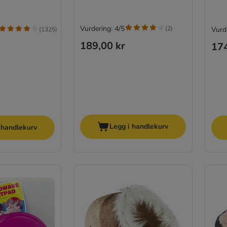
Vurdering: 4/5
(
2
)
Vurde
(
1325
)
189,00 kr
174
Legg i handlekurv
 handlekurv