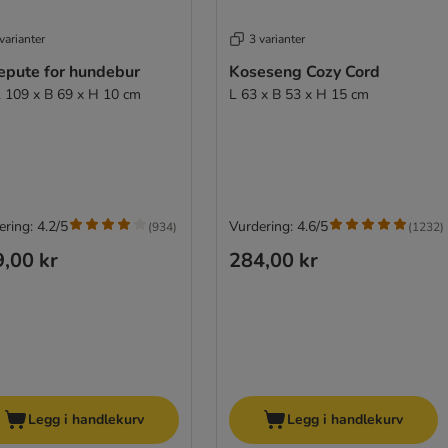
varianter
3 varianter
epute for hundebur
Koseseng Cozy Cord
L 109 x B 69 x H 10 cm
L 63 x B 53 x H 15 cm
ring: 4.2/5
Vurdering: 4.6/5
(
934
)
(
1232
)
,00 kr
284,00 kr
Legg i handlekurv
Legg i handlekurv