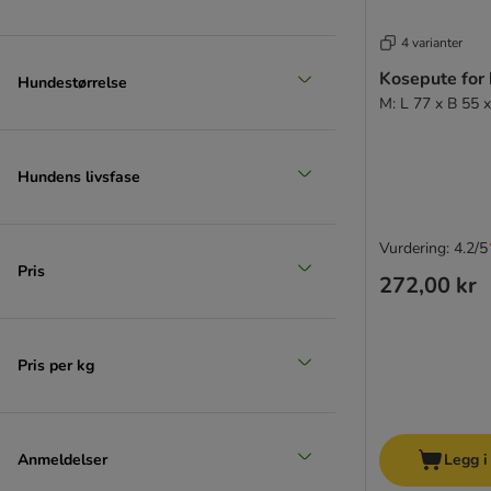
Produkter med ekstra rabatt
4 varianter
Kosepute for
Hundestørrelse
(
17
)
M: L 77 x B 55 
Hundens livsfase
zooplus favoritt
Vurdering: 4.2/5
Pris
272,00 kr
Pris per kg
Anmeldelser
Legg i