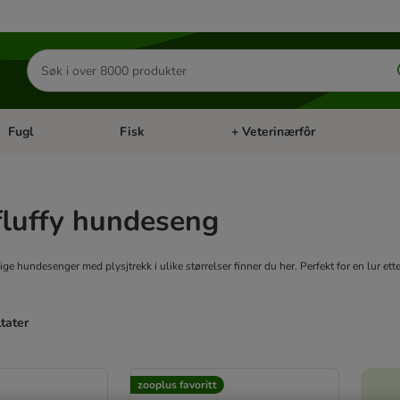
Søk
etter
produkter
Fugl
Fisk
+ Veterinærfôr
Åpne kategorimeny: Små kjæledyr
Åpne kategorimeny: Fugl
Åpne kategorimeny: Fisk
Åp
fluffy hundeseng
ige hundesenger med plysjtrekk i ulike størrelser finner du her. Perfekt for en lur ette
ltater
ve been changed
zooplus favoritt