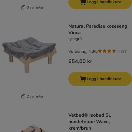
Legg i handlekurv
3 varianter
Natural Paradise koseseng
Vinca
lysegrå
Vurdering: 4.3/5
(
55
)
654,00 kr
Legg i handlekurv
2 varianter
Vetbed® Isobed SL
hundeteppe Wave,
krem/brun