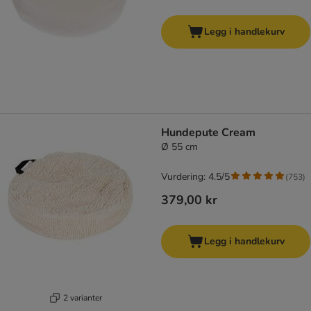
Legg i handlekurv
Hundepute Cream
Ø 55 cm
Vurdering: 4.5/5
(
753
)
379,00 kr
Legg i handlekurv
2 varianter