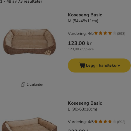
1 - 48 av 73 resultater
product items have been changed
Koseseng Basic
M (54x48x11cm)
Vurdering: 4/5
(
893
)
123,00 kr
123,00 kr / piece
Legg i handlekurv
2 varianter
Koseseng Basic
L (90x63x18cm)
Vurdering: 4/5
(
893
)