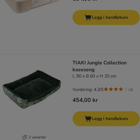
Legg i handlekurv
TIAKI Jungle Collection
koseseng
L 90 x B 60 x H 20 cm
Vurdering: 4.3/5
(
4
)
454,00 kr
Legg i handlekurv
2 varianter