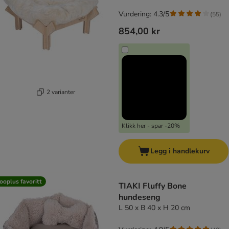
Vurdering: 4.3/5
(
55
)
854,00 kr
2 varianter
Klikk her - spar -20%
Legg i handlekurv
ooplus favoritt
TIAKI Fluffy Bone
hundeseng
L 50 x B 40 x H 20 cm