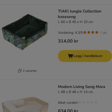
TIAKI Jungle Collection
koseseng
L 60 x B 45 x H 20 cm
Vurdering: 4.3/5
(
4
)
314,00 kr
Legg i handlekurv
2 varianter
Modern Living Seng Mora
L 68 x B 48 x H 14 cm
Ikket vurdert
634,00 kr