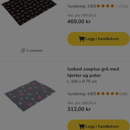
Vurdering: 3.9/5
(
714
)
Veil. pris
769,00 kr
469,00 kr
Legg i handlekurv
3 varianter
Isobed zooplus grå med
hjerter og poter
L 100 x B 75 cm
Vurdering: 4.6/5
(
108
)
Veil. pris
389,00 kr
312,00 kr
Legg i handlekurv