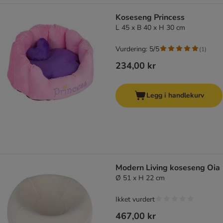
Koseseng Princess
L 45 x B 40 x H 30 cm
Vurdering: 5/5
(
1
)
234,00 kr
Legg i handlekurv
Modern Living koseseng Oia
Ø 51 x H 22 cm
Ikket vurdert
467,00 kr