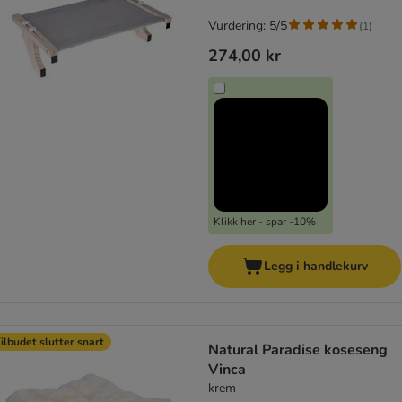
Vurdering: 5/5
(
1
)
274,00 kr
Klikk her - spar -10%
Legg i handlekurv
ilbudet slutter snart
Natural Paradise koseseng
Vinca
krem