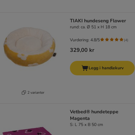
TIAKI hundeseng Flower
rund: ca. Ø 51 x H 18 cm
Vurdering: 4.8/5
(
4
)
329,00 kr
Legg i handlekurv
2 varianter
Vetbed® hundeteppe
Magenta
S: L 75 x B 50 cm