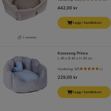
442,00 kr
Legg i handlekurv
2 varianter
Koseseng Prince
L 45 x B 40 x H 30 cm
Vurdering: 5/5
(
2
)
229,00 kr
Legg i handlekurv