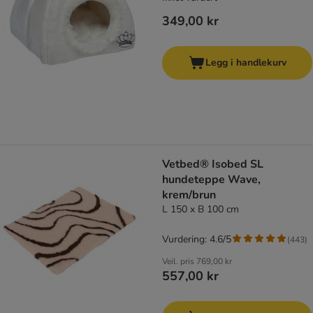
349,00 kr
Legg i handlekurv
Vetbed® Isobed SL
hundeteppe Wave,
krem/brun
L 150 x B 100 cm
Vurdering: 4.6/5
(
443
)
Veil. pris
769,00 kr
557,00 kr