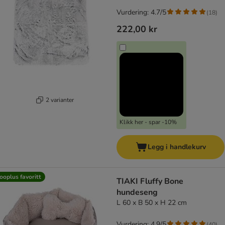
Vurdering: 4.7/5
(
18
)
222,00 kr
2 varianter
Klikk her - spar -10%
Legg i handlekurv
ooplus favoritt
TIAKI Fluffy Bone
hundeseng
L 60 x B 50 x H 22 cm
Vurdering: 4.9/5
(
40
)