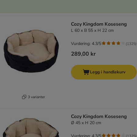
Cozy Kingdom Koseseng
L 60 x B 55 x H 22 cm
Vurdering: 4.3/5
(
1325
)
289,00 kr
Legg i handlekurv
3 varianter
Cozy Kingdom Koseseng
Ø 45 x H 20 cm
Vurdering: 4.3/5
(
1325
)