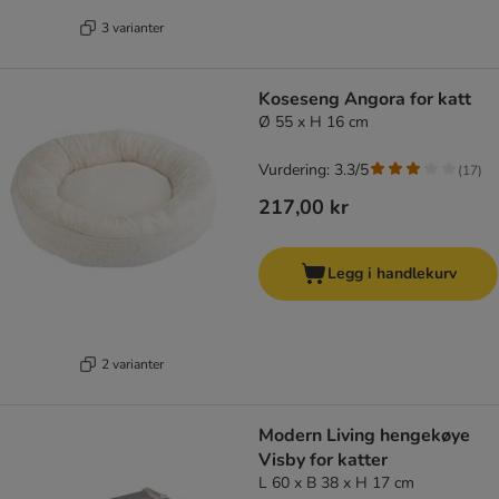
3 varianter
Koseseng Angora for katt
Ø 55 x H 16 cm
Vurdering: 3.3/5
(
17
)
217,00 kr
Legg i handlekurv
2 varianter
Modern Living hengekøye
Visby for katter
L 60 x B 38 x H 17 cm