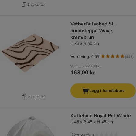
3 varianter
Vetbed® Isobed SL
hundeteppe Wave,
krem/brun
L 75 x B 50 cm
Vurdering: 4.6/5
(
443
)
Veil. pris
229,00 kr
163,00 kr
Legg i handlekurv
3 varianter
Kattehule Royal Pet White
L 45 x B 45 x H 45 cm
Ikket vurdert