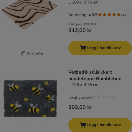
L 100 x B 75 cm
Vurdering: 4.6/5
(
443
)
Veil. pris
389,00 kr
312,00 kr
Legg i handlekurv
3 varianter
Vetbed® sklisikkert
hundeteppe Bumblebee
L 100 x B 75 cm
Ikket vurdert
302,00 kr
Legg i handlekurv