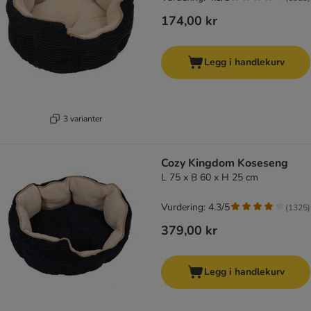
174,00 kr
Legg i handlekurv
3 varianter
Cozy Kingdom Koseseng
L 75 x B 60 x H 25 cm
Vurdering: 4.3/5
(
1325
)
379,00 kr
Legg i handlekurv