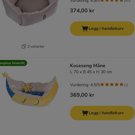
Vurdering: 4.9/5
(
40
)
374,00 kr
Legg i handlekurv
2 varianter
ooplus favoritt
Koseseng Måne
L 70 x B 45 x H 30 cm
Vurdering: 4.5/5
(
2
)
369,00 kr
Legg i handlekurv