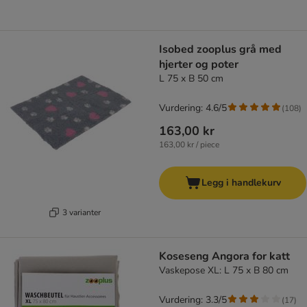
Isobed zooplus grå med
hjerter og poter
L 75 x B 50 cm
Vurdering: 4.6/5
(
108
)
163,00 kr
163,00 kr / piece
Legg i handlekurv
3 varianter
Koseseng Angora for katt
Vaskepose XL: L 75 x B 80 cm
Vurdering: 3.3/5
(
17
)