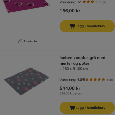
Vurdering: 3/5
(
9
)
166,00 kr
Legg i handlekurv
4 varianter
Isobed zooplus grå med
hjerter og poter
L 150 x B 100 cm
Vurdering: 4.6/5
(
108
)
544,00 kr
544,00 kr / piece
Legg i handlekurv