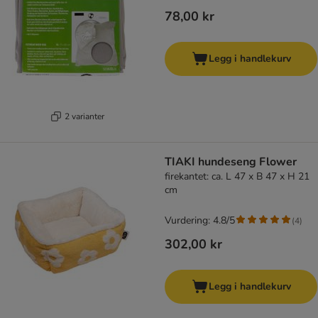
78,00 kr
Legg i handlekurv
2 varianter
TIAKI hundeseng Flower
firekantet: ca. L 47 x B 47 x H 21
cm
Vurdering: 4.8/5
(
4
)
302,00 kr
Legg i handlekurv