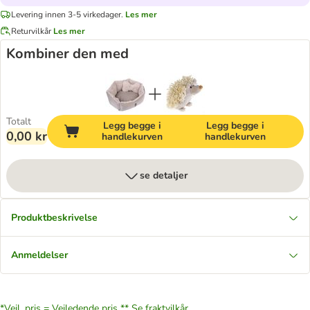
Levering innen 3-5 virkedager.
Les mer
Returvilkår
Les mer
Kombiner den med
Totalt
Legg begge i
Legg begge i
0,00 kr
handlekurven
handlekurven
se detaljer
Produktbeskrivelse
Anmeldelser
*Veil. pris = Veiledende pris **
Se fraktvilkår