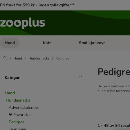
Fri frakt fra 599 kr - ingen tollavgifter**
Hund
Katt
Små kjæledyr
Åpne kategorimeny: Hund
Åpne kategorimeny: Katt
Hund
Hundesnacks
Pedigree
Pedigre
Kategori
De lekre snacksene fr
hund er bra for tenne
Hund
Hundesnacks
Adventskalender
❤ Favoritter
Pedigree
1 - 48 av 94 resu
Tannpleie