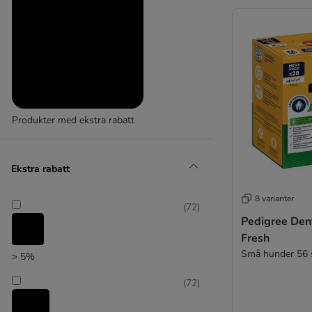
Coya
CRAVE
DeliBest
Dibo
Dokas
George & Bobs
Greenies
Produkter med ekstra rabatt
Greenwoods
Fleischeslust
Heim
Ekstra rabatt
Hill's
Hunter
8 varianter
(
72
)
Happy Dog
Pedigree Dentast
Josera
Fresh
KONG
Små hunder 56 
> 5%
Lucky Jim
Lukullus
(
72
)
MERA