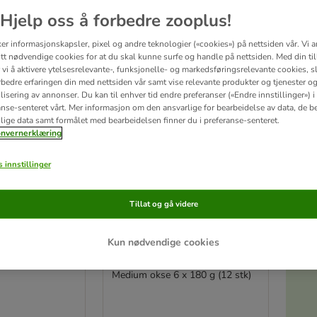
Hjelp oss å forbedre zooplus!
ve been changed
ker informasjonskapsler, pixel og andre teknologier («cookies») på nettsiden vår. Vi 
tt nødvendige cookies for at du skal kunne surfe og handle på nettsiden. Med din til
vi å aktivere ytelsesrelevante-, funksjonelle- og markedsføringsrelevante cookies, sli
rbedre erfaringen din med nettsiden vår samt vise relevante produkter og tjenester o
isering av annonser. Du kan til enhver tid endre preferanser («Endre innstillinger») i
anse-senteret vårt. Mer informasjon om den ansvarlige for bearbeidelse av data, de b
lige data samt formålet med bearbeidelsen finner du i preferanse-senteret.
nvernerklæring
 innstillinger
Tillat og gå videre
8 varianter
biter
Pedigree kjempestore bein
Kun nødvendige cookies
140 g Mini-biter
med okse
S
Medium okse 6 x 180 g (12 stk)