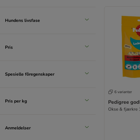
Hundens livsfase
Pris
Spesielle fôregenskaper
6 varianter
Pris per kg
Pedigree god
Okse & fjærkre 
Anmeldelser