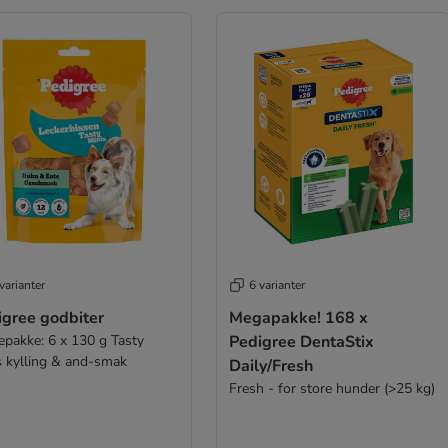
varianter
6 varianter
igree godbiter
Megapakke! 168 x
epakke: 6 x 130 g Tasty
Pedigree DentaStix
s kylling & and-smak
Daily/Fresh
Fresh - for store hunder (>25 kg)