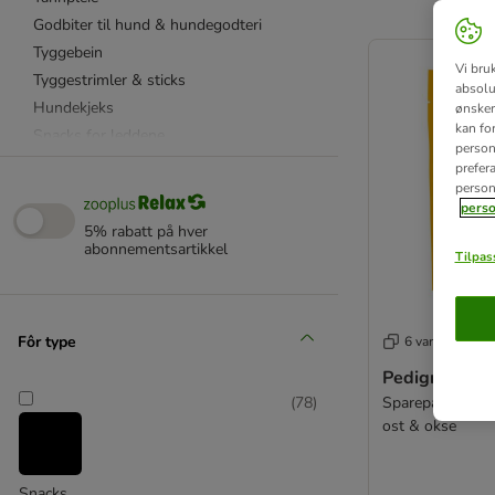
Godbiter til hund & hundegodteri
product items ha
Tyggebein
Vi bru
Tyggestrimler & sticks
absolu
Hundekjeks
ønsker 
kan fo
Snacks for leddene
personl
Pølser & kjøttboller
prefer
person
Vegetar/vegan godbiter
perso
Funksjonelle snacks
5% rabatt på hver
Godbiter til valp
abonnementsartikkel
Tilpass
Tyggebein til valp
Senior
Posteier
Fôr type
6 varianter
Gevir til hund
Pedigree god
Sparepakke: 6 x 
(
78
)
Alle natursnacks
ost & okse
Snacks av okse
Snacks av svin
Snacks