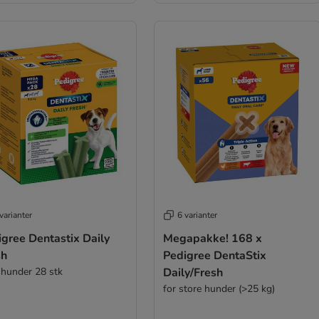
varianter
6 varianter
ree Dentastix Daily
Megapakke! 168 x
sh
Pedigree DentaStix
hunder 28 stk
Daily/Fresh
for store hunder (>25 kg)