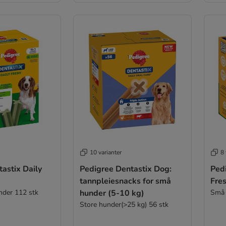
10 varianter
8 
ix Daily
Pedigree Dentastix Dog:
Pedig
tannpleiesnacks for små
Fre
nder 112 stk
hunder (5-10 kg)
Små 
Store hunder(>25 kg) 56 stk