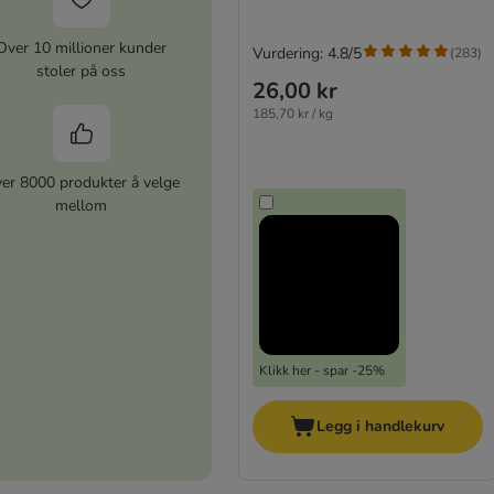
Over 10 millioner kunder
Vurdering: 4.8/5
(
283
)
stoler på oss
26,00 kr
185,70 kr / kg
er 8000 produkter å velge
mellom
Klikk her - spar -25%
Legg i handlekurv