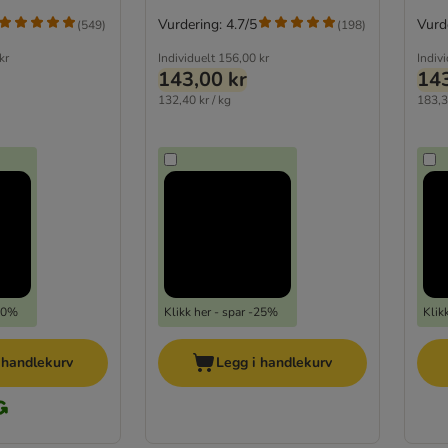
Vurdering: 4.7/5
Vurde
(
549
)
(
198
)
kr
Individuelt
156,00 kr
Indiv
143,00 kr
143
132,40 kr / kg
183,3
-20%
Klikk her - spar -25%
Klik
 handlekurv
Legg i handlekurv