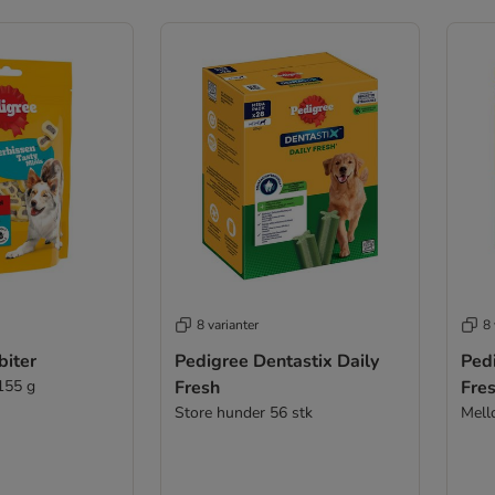
8 varianter
8 
biter
Pedigree Dentastix Daily
Pedig
155 g
Fresh
Fre
Store hunder 56 stk
Mell