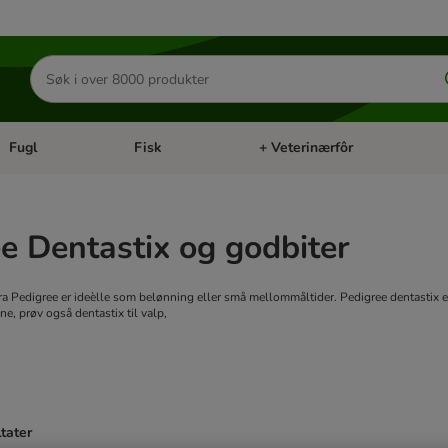
Søk
etter
produkter
Fugl
Fisk
+ Veterinærfôr
Åpne kategorimeny: Små kjæledyr
Åpne kategorimeny: Fugl
Åpne kategorimeny: Fisk
Åp
e Dentastix og godbiter
a Pedigree er ideèlle som belønning eller små mellommåltider. Pedigree dentastix er 
ne, prøv også dentastix til valp,
ltater