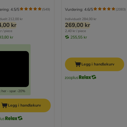
ring: 4.5/5
Vurdering: 4.6/5
(
549
)
(
2083
)
iduelt
212,00 kr
Individuelt
284,00 kr
,00 kr
269,00 kr
r / piece
2,40 kr / piece
93,80 kr
255,55 kr
Legg i handlekurv
k her - spar -20%
Legg i handlekurv