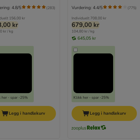
ring: 4.8/5
Vurdering: 4.4/5
(
283
)
(
775
)
iduelt
156,00 kr
Individuelt
708,00 kr
,00 kr
679,00 kr
0 kr / kg
104,80 kr / kg
645,05 kr
k her - spar -25%
Klikk her - spar -25%
Legg i handlekurv
Legg i handlekurv