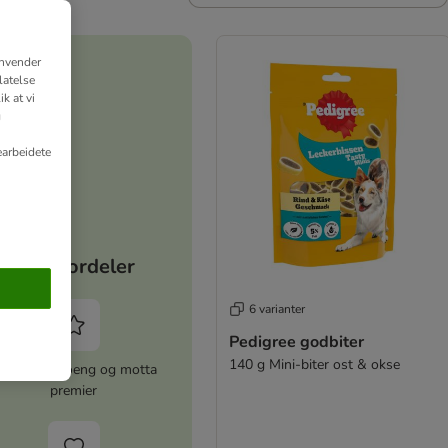
anvender
latelse
k at vi
g
earbeidete
Dine fordeler
6 varianter
Pedigree godbiter
140 g Mini-biter ost & okse
amle zooPoeng og motta
premier