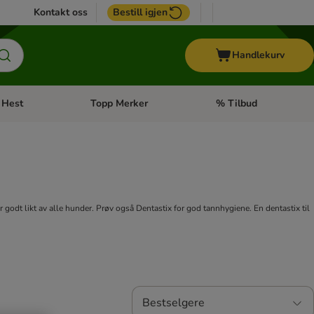
Kontakt oss
Bestill igjen
Handlekurv
Hest
Topp Merker
% Tilbud
ne kategorimeny: + Veterinærfôr
Åpne kategorimeny: Hest
Åpne kategorimeny: Top
godt likt av alle hunder. Prøv også Dentastix for god tannhygiene. En dentastix til
Bestselgere