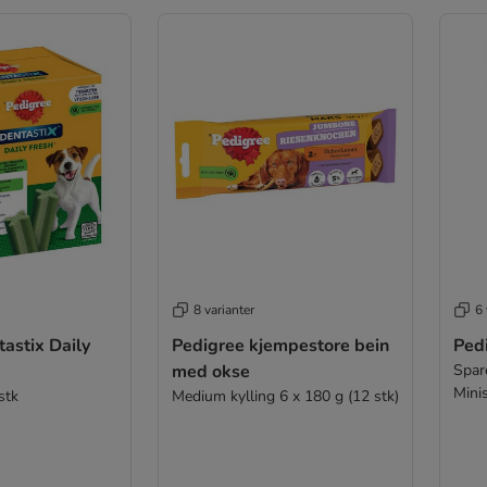
8 varianter
6 
ix Daily
Pedigree kjempestore bein
Ped
med okse
Spar
Mini
stk
Medium kylling 6 x 180 g (12 stk)