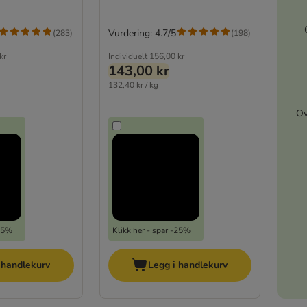
Vurdering: 4.7/5
(
283
)
(
198
)
kr
Individuelt
156,00 kr
143,00 kr
132,40 kr / kg
Ov
-25%
Klikk her - spar -25%
 handlekurv
Legg i handlekurv