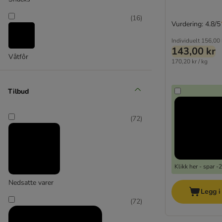
Snacks av andre dyr
Snacks av fisk
(
16
)
Vurdering: 4.8/5
Snacks av struts
Snacks av fugl
Individuelt
156,00 
143,00 kr
Snacks av hest
Våtfôr
170,20 kr / kg
Snacks av lam
Oksebein
Tilbud
8in1
Advance
(
72
)
Alpha Spirit
Barkoo
Blue Tree
Boxby
Klikk her - spar 
Briantos
Nedsatte varer
Caniland
Legg i
Chewies
(
72
)
Concept for life