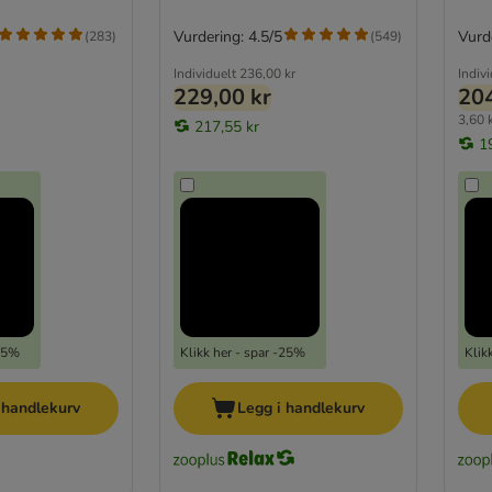
Vurdering: 4.5/5
Vurde
(
283
)
(
549
)
Individuelt
236,00 kr
Indiv
229,00 kr
204
3,60 k
217,55 kr
1
-25%
Klikk her - spar -25%
Klik
 handlekurv
Legg i handlekurv