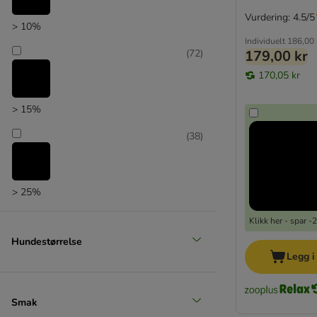
Phil & Sons
Vurdering: 4.5/5
Plaqueoff
> 10%
Purina
Individuelt
186,00 
(
72
)
179,00 kr
Purizon
170,05 kr
RINTI
Rocco
> 15%
Rosies Farm
Royal Canin
(
38
)
Sammy`s
SmartBones
Trixie
> 25%
Tubidog
Vitakraft
Klikk her - spar 
Wolf of Wilderness
Hundestørrelse
Yarrah
Legg i
Smak