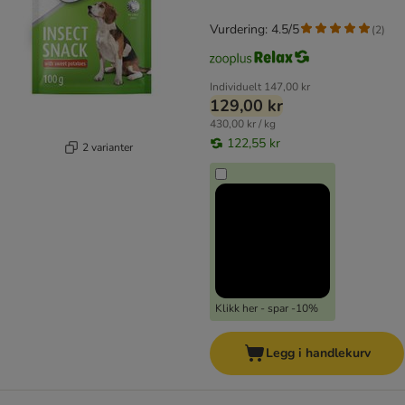
Vurdering: 4.5/5
(
2
)
Individuelt
147,00 kr
129,00 kr
430,00 kr / kg
122,55 kr
2 varianter
Klikk her - spar -10%
Legg i handlekurv