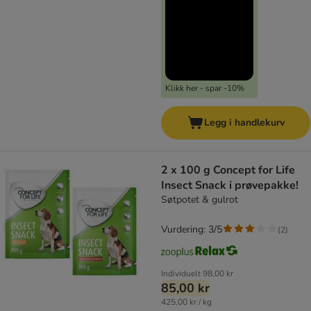
Klikk her - spar -10%
Legg i handlekurv
2 x 100 g Concept for Life
Insect Snack i prøvepakke!
Søtpotet & gulrot
Vurdering: 3/5
(
2
)
Individuelt
98,00 kr
85,00 kr
425,00 kr / kg