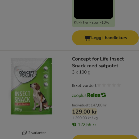
Klikk her - spar -10%
Legg i handlekurv
Concept for Life Insect
Snack med søtpotet
3 x 100 g
Ikket vurdert
Individuelt
147,00 kr
129,00 kr
1 290,00 kr / kg
122,55 kr
2 varianter