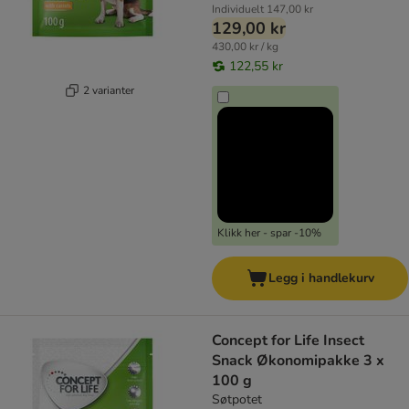
Individuelt
147,00 kr
129,00 kr
430,00 kr / kg
122,55 kr
2 varianter
Klikk her - spar -10%
Legg i handlekurv
Concept for Life Insect
Snack Økonomipakke 3 x
100 g
Søtpotet