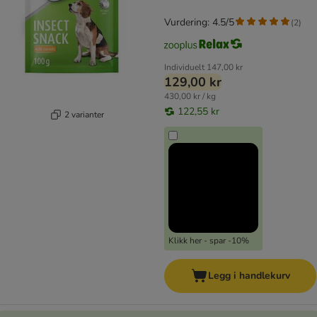
Vurdering: 4.5/5
(
2
)
Individuelt
147,00 kr
129,00 kr
430,00 kr / kg
122,55 kr
2 varianter
Klikk her - spar -10%
Legg i handlekurv