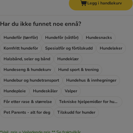
Legg i handlekurv
Har du ikke funnet noe ennå?
Hundefôr (tørrfôr)
Hundefôr (våtfôr)
Hundesnacks
Kornfritt hundefòr
Spesialfôr og fôrtilskudd
Hundeleker
Halsbånd, seler og bånd
Hundeklær
Hundeseng & hundekurv
Hund sport & trening
Hundebur og hundetransport
Hundehus & innhegninger
Hundepleie
Hundeskåler
Valper
Fôr etter rase & størrelse
Tekniske hjelpemidler for hunder
Pet Parents - alt for deg
Tilskudd for hunder
*Veil. pris = Veiledende pris **
Se fraktvilkår