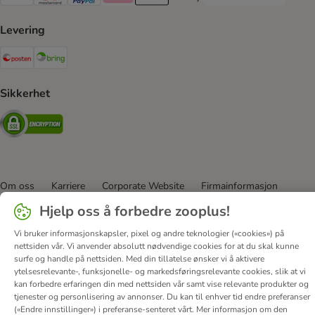
Visa Payment Method
Mastercard Payment Method
PayPal Payment Method
Klarna Payment Method
Apple Pay Payment Method
Google Pay Payment Method
Levering
Posten Shipping Method
Bring Shipping Method
Sikkerhet
Security
Om oss
Karriere
Corporate Website
Firmainformasjon
DSA
Vilkår & betingelser
Personvern
Angre avtalen her
Hjelp oss å forbedre zooplus!
Kontakt
Frakt & levering
Betalingsmetoder
Vi bruker informasjonskapsler, pixel og andre teknologier («cookies») på
Tilgjengelighetserklæring
nettsiden vår. Vi anvender absolutt nødvendige cookies for at du skal kunne
surfe og handle på nettsiden. Med din tillatelse ønsker vi å aktivere
© zooplus SE
2026
ytelsesrelevante-, funksjonelle- og markedsføringsrelevante cookies, slik at vi
kan forbedre erfaringen din med nettsiden vår samt vise relevante produkter og
tjenester og personlisering av annonser. Du kan til enhver tid endre preferanser
(«Endre innstillinger») i preferanse-senteret vårt. Mer informasjon om den