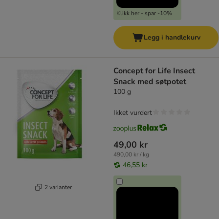
Klikk her - spar -10%
Legg i handlekurv
Concept for Life Insect
Snack med søtpotet
100 g
Ikket vurdert
49,00 kr
490,00 kr / kg
46,55 kr
2 varianter