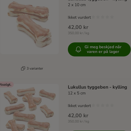
2 x 10 cm
Ikket vurdert
42,00 kr
350,00 kr / kg
Gi meg beskjed når
varen er på lager
3 varianter
tsolgt.
Lukullus tyggeben - kylling
12 x 5 cm
Ikket vurdert
42,00 kr
350,00 kr / kg