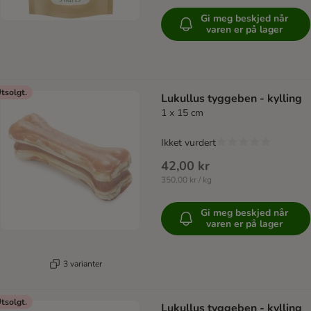
Gi meg beskjed når
varen er på lager
tsolgt.
Lukullus tyggeben - kylling
1 x 15 cm
Ikket vurdert
42,00 kr
350,00 kr / kg
Gi meg beskjed når
varen er på lager
3 varianter
tsolgt.
Lukullus tyggeben - kylling