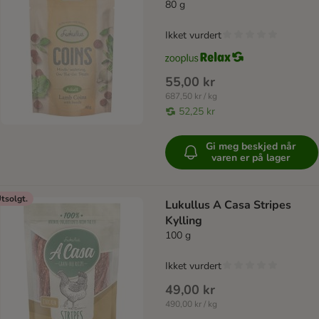
80 g
Ikket vurdert
55,00 kr
687,50 kr / kg
52,25 kr
Gi meg beskjed når
varen er på lager
tsolgt.
Lukullus A Casa Stripes
Kylling
100 g
Ikket vurdert
49,00 kr
490,00 kr / kg