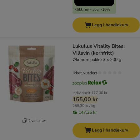
Klikk her - spar -10%
Legg i handlekurv
Lukullus Vitality Bites:
Villsvin (kornfritt)
Økonomipakke 3 x 200 g
Ikket vurdert
Individuelt
177,00 kr
155,00 kr
258,30 kr / kg
147,25 kr
2 varianter
Legg i handlekurv