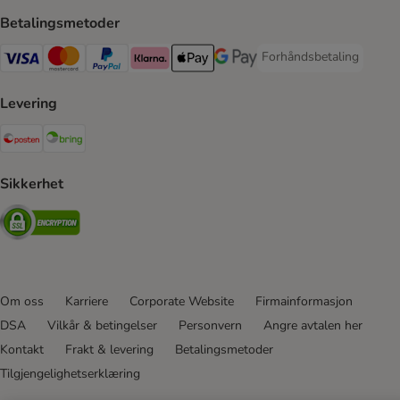
Betalingsmetoder
Forhåndsbetaling
Forhåndsbetaling Paym
Visa Payment Method
Mastercard Payment Method
PayPal Payment Method
Klarna Payment Method
Apple Pay Payment Method
Google Pay Payment Method
Levering
Posten Shipping Method
Bring Shipping Method
Sikkerhet
Security
Om oss
Karriere
Corporate Website
Firmainformasjon
DSA
Vilkår & betingelser
Personvern
Angre avtalen her
Kontakt
Frakt & levering
Betalingsmetoder
Tilgjengelighetserklæring