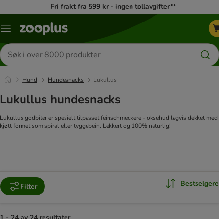
Fri frakt fra 599 kr - ingen tollavgifter**
Katalogmeny
Søk
etter
produkter
Hund
Hundesnacks
Lukullus
Lukullus hundesnacks
Lukullus godbiter er spesielt tilpasset feinschmeckere - oksehud lagvis dekket med
kjøtt formet som spiral eller tyggebein. Lekkert og 100% naturlig!
Bestselgere
Filter
1 - 24 av 24 resultater