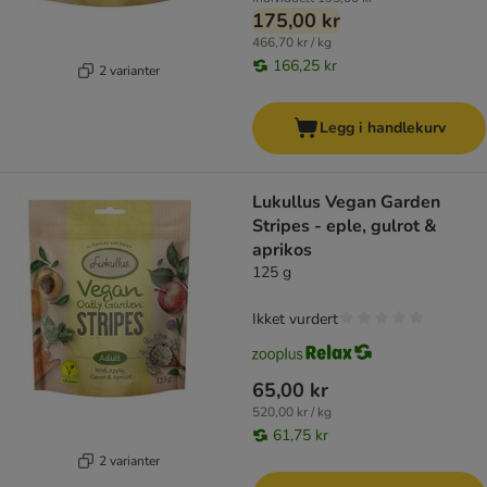
175,00 kr
466,70 kr / kg
166,25 kr
2 varianter
Legg i handlekurv
Lukullus Vegan Garden
Stripes - eple, gulrot &
aprikos
125 g
Ikket vurdert
65,00 kr
520,00 kr / kg
61,75 kr
2 varianter