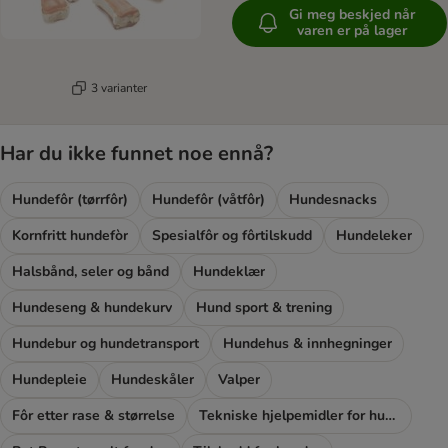
Gi meg beskjed når
varen er på lager
3 varianter
Har du ikke funnet noe ennå?
Hundefôr (tørrfôr)
Hundefôr (våtfôr)
Hundesnacks
Kornfritt hundefòr
Spesialfôr og fôrtilskudd
Hundeleker
Halsbånd, seler og bånd
Hundeklær
Hundeseng & hundekurv
Hund sport & trening
Hundebur og hundetransport
Hundehus & innhegninger
Hundepleie
Hundeskåler
Valper
Fôr etter rase & størrelse
Tekniske hjelpemidler for hunder