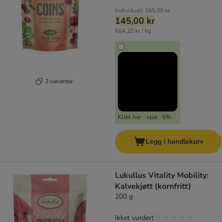
Individuelt
165,00 kr
145,00 kr
604,20 kr / kg
2 varianter
Klikk her - spar -5%
Legg i handlekurv
Lukullus Vitality Mobility:
Kalvekjøtt (kornfritt)
200 g
Ikket vurdert