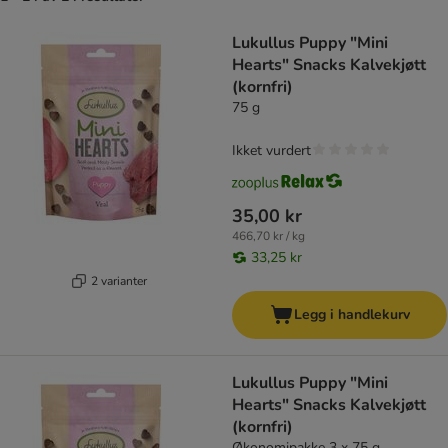
product items have been changed
Lukullus Puppy "Mini
Hearts" Snacks Kalvekjøtt
(kornfri)
75 g
Ikket vurdert
35,00 kr
466,70 kr / kg
33,25 kr
2 varianter
Legg i handlekurv
Lukullus Puppy "Mini
Hearts" Snacks Kalvekjøtt
(kornfri)
Økonomipakke 3 x 75 g