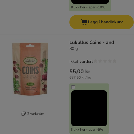
Klikk her - spar -10%
Legg i handlekurv
Lukullus Coins - and
80 g
Ikket vurdert
55,00 kr
687,50 kr / kg
2 varianter
Klikk her - spar -5%