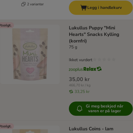
2 varianter
Legg i handlekurv
tsolgt.
Lukullus Puppy "Mini
Hearts" Snacks Kylling
(kornfri)
75 g
Ikket vurdert
35,00 kr
466,70 kr / kg
33,25 kr
Gi meg beskjed når
varen er på lager
tsolgt.
Lukullus Coins - lam