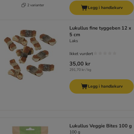
2 varianter
Legg i handlekurv
Lukullus fine tyggeben 12 x
5 cm
Laks
Ikket vurdert
35,00 kr
291,70 kr / kg
Legg i handlekurv
Lukullus Veggie Bites 100 g
100 g