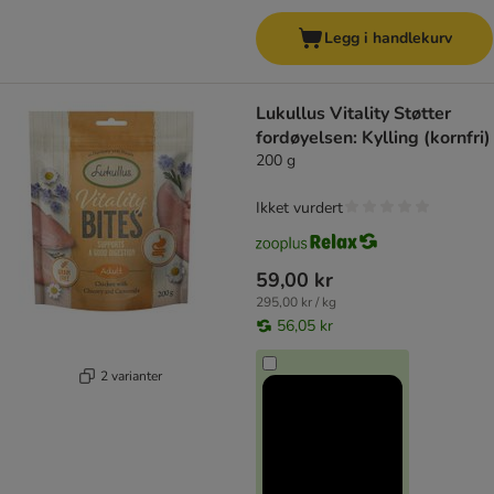
Legg i handlekurv
Lukullus Vitality Støtter
fordøyelsen: Kylling (kornfri)
200 g
Ikket vurdert
59,00 kr
295,00 kr / kg
56,05 kr
2 varianter