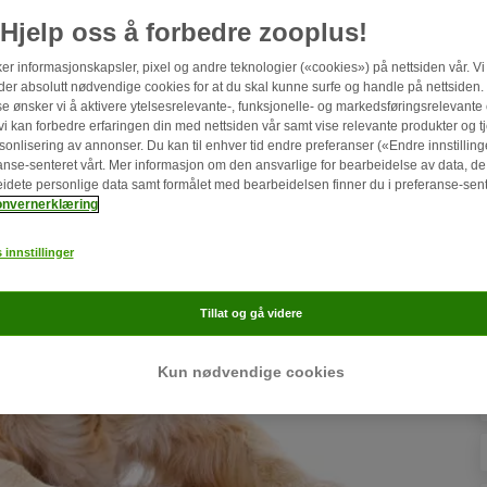
Hjelp oss å forbedre zooplus!
ker informasjonskapsler, pixel og andre teknologier («cookies») på nettsiden vår. Vi
er absolutt nødvendige cookies for at du skal kunne surfe og handle på nettsiden.
else ønsker vi å aktivere ytelsesrelevante-, funksjonelle- og markedsføringsrelevante
t vi kan forbedre erfaringen din med nettsiden vår samt vise relevante produkter og t
sonlisering av annonser. Du kan til enhver tid endre preferanser («Endre innstillinge
anse-senteret vårt. Mer informasjon om den ansvarlige for bearbeidelse av data, de
idete personlige data samt formålet med bearbeidelsen finner du i preferanse-sent
onvernerklæring
 innstillinger
Tillat og gå videre
Kun nødvendige cookies