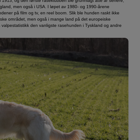
b i 1913, og den første raseklubben ble grunnlagt åtte år senere,
gland, men også i USA. I løpet av 1980- og 1990-årene
dener på film og tv, en reel boom. Slik ble hunden raskt ikke
siske området, men også i mange land på det europeiske
rs valpestatistikk den vanligste rasehunden i Tyskland og andre