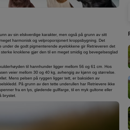
runn av sin elskverdige karakter, men også på grunn av sitt
 meget harmonisk og velproporsjonert kroppsbygning. Det
e under de godt pigmenterende øyelokkene gir Retrieveren det
g sterke knoklene gjør den til en meget smidig og bevegelsesglad
ulderhøyden til hannhunder ligger mellom 56 og 61 cm. Hos
 Rasen veier mellom 30 og 40 kg, avhengig av kjønn og størrelse.
llet. Mens pelsen på ryggen ligger tett, er baksiden av
elskledd. På grunn av den tette underullen har Retrievere ikke
enner fra en lys, glødende gullfarge, til en myk gultone eller
å brystet.