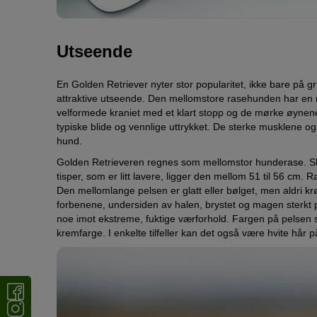
Utseende
En Golden Retriever nyter stor popularitet, ikke bare på g
attraktive utseende. Den mellomstore rasehunden har en
velformede kraniet med et klart stopp og de mørke øynen
typiske blide og vennlige uttrykket. De sterke musklene o
hund.
Golden Retrieveren regnes som mellomstor hunderase. Sk
tisper, som er litt lavere, ligger den mellom 51 til 56 cm.
Den mellomlange pelsen er glatt eller bølget, men aldri krø
forbenene, undersiden av halen, brystet og magen sterkt p
noe imot ekstreme, fuktige værforhold. Fargen på pelsen sp
kremfarge. I enkelte tilfeller kan det også være hvite hår p