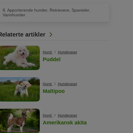
poter)
av
8. Apporterende hunder, Retrievere, Spanieler,
5
Vannhunder
poter)
Relaterte artikler
Hund
Hunderaser
Puddel
Hund
Hunderaser
Maltipoo
Hund
Hunderaser
Amerikansk akita