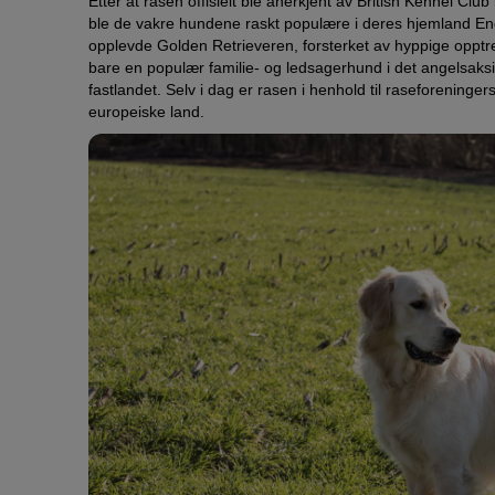
Etter at rasen offisielt ble anerkjent av British Kennel Clu
ble de vakre hundene raskt populære i deres hjemland En
opplevde Golden Retrieveren, forsterket av hyppige opptre
bare en populær familie- og ledsagerhund i det angelsak
fastlandet. Selv i dag er rasen i henhold til raseforeninge
europeiske land.