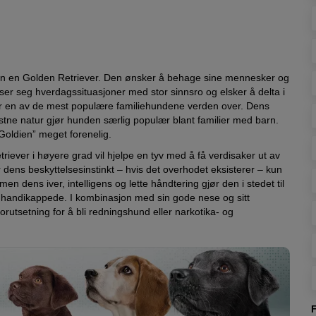
enn en Golden Retriever. Den ønsker å behage sine mennesker og
ser seg hverdagssituasjoner med stor sinnsro og elsker å delta i
er en av ​​de mest populære familiehundene verden over. Dens
ystne natur gjør hunden særlig populær blant familier med barn.
Goldien” meget forenelig.
iever i høyere grad vil hjelpe en tyv med å få verdisaker ut av
 dens beskyttelsesinstinkt – hvis det overhodet eksisterer – kun
n dens iver, intelligens og lette håndtering gjør den i stedet til
r handikappede. I kombinasjon med sin gode nese og sitt
orutsetning for å bli redningshund eller narkotika- og