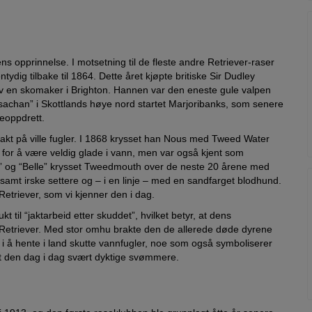
ns opprinnelse. I motsetning til de fleste andre Retriever-raser
ydig tilbake til 1864. Dette året kjøpte britiske Sir Dudley
v en skomaker i Brighton. Hannen var den eneste gule valpen
isachan” i Skottlands høye nord startet Marjoribanks, som senere
eoppdrett.
 jakt på ville fugler. I 1868 krysset han Nous med Tweed Water
et for å være veldig glade i vann, men var også kjent som
 og “Belle” krysset Tweedmouth over de neste 20 årene med
mt irske settere og – i en linje – med en sandfarget blodhund.
 Retriever, som vi kjenner den i dag.
t til “jaktarbeid etter skuddet”, hvilket betyr, at dens
 Retriever. Med stor omhu brakte den de allerede døde dyrene
 i å hente i land skutte vannfugler, noe som også symboliserer
att den dag i dag svært dyktige svømmere.