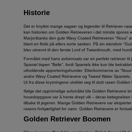
Historie
Det er knyttet mange sagaer og legender til Retriever-rase
kan historien om Golden Retrieveren i det minste spores ent
Marjoribanks den gule Wavy Coated Retrieveren “Nous” a
blant en flokk på ellers sorte søsken. På sin eiendom “Gu
blev utnevnt til den første Lord of Tweedmouth, med hund
Formålet med hans avlsinnsats var en perfekt retriever til
Spaniel tispen “Belle”, fordi Spaniels ikke kun ble betrakt
utholdende apporteringshunder. Etterkommerne av “Nous”
andre Wavy Coated Retrievere og Tweed Water Spaniels, sa
Ut fra disse krysningene utviklet seg til slutt rasen Golden
Ifølge det opprinnelige avlsmålet ble Golden Retrievere bruk
hovedoppgave var å hente drept vilt – derav betegnelsen
tilbake til jegeren. Mange Golden Retrievere var eksperter
rasens forkjærlighet for vann. Golden Retrievere er forts
Golden Retriever Boomen