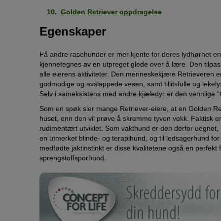
Golden Retriever oppdragelse
Egenskaper
Få andre rasehunder er mer kjente for deres lydhørhet 
kjennetegnes av en utpreget glede over å lære. Den tilpas
alle eierens aktiviteter. Den menneskekjære Retrieveren 
godmodige og avslappede vesen, samt tillitsfulle og lekel
Selv i sameksistens med andre kjæledyr er den vennlige “
Som en spøk sier mange Retriever-eiere, at en Golden Retr
huset, enn den vil prøve å skremme tyven vekk. Faktisk er
rudimentært utviklet. Som vakthund er den derfor uegnet, me
en utmerket blinde- og terapihund, og til ledsagerhund fo
medfødte jaktinstinkt er disse kvalitetene også en perfekt f
sprengstoffsporhund.