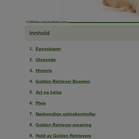
© MilsiArt / stock.adobe.com
Innhold
Egenskaper
Utseende
Historie
Golden Retriever Boomen
Avl og helse
Pleie
Nødvendige rutinekontroller
Golden Retriever ernæring
Hold av Golden Retrievere