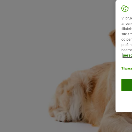
Vi bru
anvend
tillat
slik a
og per
prefer
bearbe
pers
Tilpass